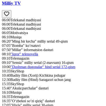
Milliy TV
06:00
Telekanal madhiyasi
06:00
Telekanal madhiyasi
06:00
Telekanal madhiyasi
06:05
Motivatsiya
06:10
Musiqa
06:20
"Ming bir kecha" milliy serial 49-qism
07:05
"Bomba" ko‘rsatuvi
07:50
"Millar" informatsion dasturi
08:10
"Iqror" telenovella
09:10
Telemagazin
09:10
"Sensiz" milliy serial (2-mavsum) 16-qism
10:00
"Dushman dugonalar" hind serial 172-qism
10:35
SkyShop
10:40
Badiiy film (Xorij) Kichkina jodugar
12:30
Badiiy film (Hind) Saragaxri uchun jang
15:35
SkyShop
15:40
"Akula:parchalar" dasturi
16:10
Musiqa
16:35
Telemagazin
16:35
"O‘zbekni so‘zi qiziq" dasturi
17:05
"Hiyla" milliy serial 30-qism