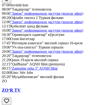
07:00
Sevimli kun
08:00
"Тақдирлар" теленовелла
09:00
"Замон" информацион дастури (жонли эфир)
09:20
Офлайн таътил 2 Туркия фильми
12:00
"Замон" информацион дастури (жонли эфир)
12:15
Қобилият ҳинд фильми
16:00
"Замон" информацион дастури (жонли эфир)
16:30
"Орамиздаги одамлар" кўрсатуви
17:00
Олов йигитлар
17:45
"Интиқом алангаси" миллий сериал 16-қисм
19:00
"Уч опа-сингил" Туркия сериали
20:00
"Замон" информацион дастури (жонли эфир)
20:20
"Тақдирлар" теленовелла
21:20
Qasos 19-қисм миллий сериал
22:15
"Qulfbuzar" AQSH filmi (premyera)
00:15
"Zamonlar osha 3" AQSH filmi
02:00
Kino: Stiv Jobs
05:20
"Муҳаббатимсан" миллий фильм
ZO
ZO‘R TV