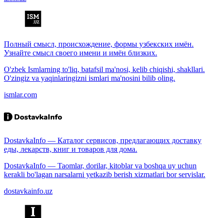
Полный смысл, происхождение, формы узбекских имён.
Узнайте смысл своего имени и имён близких.
O'zbek Ismlarning to'liq, batafsil ma'nosi, kelib chiqishi, shakllari.
O'zingiz va yaqinlaringizni ismlari ma'nosini bilib oling.
ismlar.com
DostavkaInfo — Каталог сервисов, предлагающих доставку
еды, лекарств, книг и товаров для дома.
DostavkaInfo — Taomlar, dorilar, kitoblar va boshqa uy uchun
kerakli bo'lagan narsalarni yetkazib berish xizmatlari bor servislar.
dostavkainfo.uz