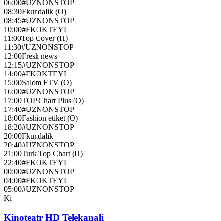
06:00
#UZNONSTOP
08:30
Fkundalik (O)
08:45
#UZNONSTOP
10:00
#FKOKTEYL
11:00
Top Cover (П)
11:30
#UZNONSTOP
12:00
Fresh news
12:15
#UZNONSTOP
14:00
#FKOKTEYL
15:00
Salom FTV (О)
16:00
#UZNONSTOP
17:00
TOP Chart Plus (O)
17:40
#UZNONSTOP
18:00
Fashion etiket (О)
18:20
#UZNONSTOP
20:00
Fkundalik
20:40
#UZNONSTOP
21:00
Turk Top Chart (П)
22:40
#FKOKTEYL
00:00
#UZNONSTOP
04:00
#FKOKTEYL
05:00
#UZNONSTOP
Ki
Kinoteatr HD Telekanali