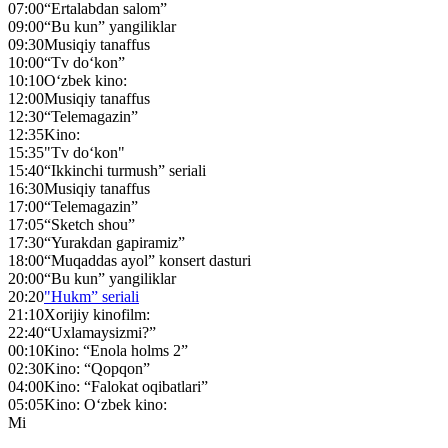
07:00
“Ertalabdan salom”
09:00
“Bu kun” yangiliklar
09:30
Musiqiy tanaffus
10:00
“Tv do‘kon”
10:10
O‘zbek kino:
12:00
Musiqiy tanaffus
12:30
“Telemagazin”
12:35
Kino:
15:35
"Tv do‘kon"
15:40
“Ikkinchi turmush” seriali
16:30
Musiqiy tanaffus
17:00
“Telemagazin”
17:05
“Sketch shou”
17:30
“Yurakdan gapiramiz”
18:00
“Muqaddas ayol” konsert dasturi
20:00
“Bu kun” yangiliklar
20:20
"Hukm” seriali
21:10
Xorijiy kinofilm:
22:40
“Uxlamaysizmi?”
00:10
Кino: “Enola holms 2”
02:30
Kino: “Qopqon”
04:00
Kino: “Falokat oqibatlari”
05:05
Kino: O‘zbek kino:
Mi