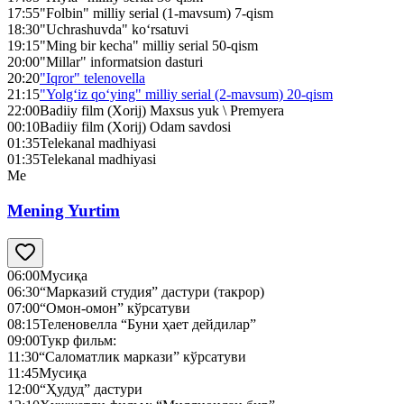
17:55
"Folbin" milliy serial (1-mavsum) 7-qism
18:30
"Uchrashuvda" ko‘rsatuvi
19:15
"Ming bir kecha" milliy serial 50-qism
20:00
"Millar" informatsion dasturi
20:20
"Iqror" telenovella
21:15
"Yolg‘iz qo‘ying" milliy serial (2-mavsum) 20-qism
22:00
Badiiy film (Xorij) Maxsus yuk \ Premyera
00:10
Badiiy film (Xorij) Odam savdosi
01:35
Telekanal madhiyasi
01:35
Telekanal madhiyasi
Me
Mening Yurtim
06:00
Мусиқа
06:30
“Марказий студия” дастури (такрор)
07:00
“Омон-омон” кўрсатуви
08:15
Теленовелла “Буни ҳает дейдилар”
09:00
Тукр фильм:
11:30
“Саломатлик маркази” кўрсатуви
11:45
Мусиқа
12:00
“Ҳудуд” дастури