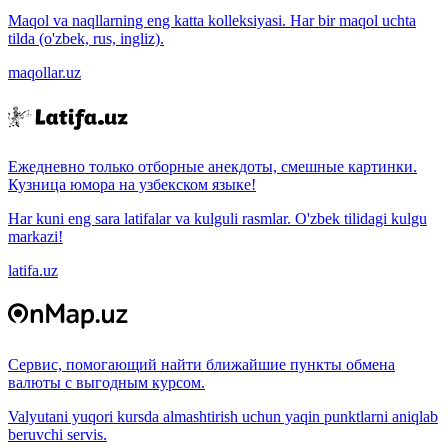
Maqol va naqllarning eng katta kolleksiyasi. Har bir maqol uchta
tilda (o'zbek, rus, ingliz).
maqollar.uz
Ежедневно только отборные анекдоты, смешные картинки.
Кузница юмора на узбекском языке!
Har kuni eng sara latifalar va kulguli rasmlar. O'zbek tilidagi kulgu
markazi!
latifa.uz
Сервис, помогающий найти ближайшие пункты обмена
валюты с выгодным курсом.
Valyutani yuqori kursda almashtirish uchun yaqin punktlarni aniqlab
beruvchi servis.