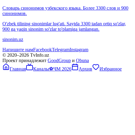
Словарь синонимов узбекского языка. Более 3300 слов и 900
синонимов.
O'zbek tilining sinonimlar lug'ati. Saytda 3300 tadan ortiq so'zlar,
900 ga yaqin sinonim so'zlar to'plamiga jamlangan.
sinonim.uz
Напишите нам
Facebook
Telegram
Instagram
© 2020–
2026
TvInfo.uz
Проект принадлежит
GoodGroup
и
Obuna
Главная
Каналы
⚽
ЧМ 2026
Архив
Избранное