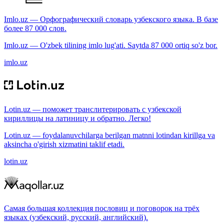
Imlo.uz — Орфографический словарь узбекского языка. В базе
более 87 000 слов.
Imlo.uz — O'zbek tilining imlo lug'ati. Saytda 87 000 ortiq so'z bor.
imlo.uz
Lotin.uz — поможет транслитерировать с узбекской
кириллицы на латиницу и обратно. Легко!
Lotin.uz — foydalanuvchilarga berilgan matnni lotindan kirillga va
aksincha o'girish xizmatini taklif etadi.
lotin.uz
Самая большая коллекция пословиц и поговорок на трёх
языках (узбекский, русский, английский).