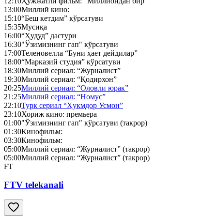
12:10
Ҳужжатли фильм: “Миллиондан бир”
13:00
Миллий кино:
15:10
“Беш кетдим” кўрсатуви
15:35
Мусиқа
16:00
“Ҳудуд” дастури
16:30
"Ўзимизнинг гап" кўрсатуви
17:00
Теленовелла “Буни ҳает дейдилар”
18:00
“Марказий студия” кўрсатуви
18:30
Миллий сериал: “Журналист”
19:30
Миллий сериал: “Қодирхон”
20:25
Миллий сериал: “Оловли юрак”
21:25
Миллий сериал: “Номус”
22:10
Турк сериал “Ҳукмдор Усмон”
23:10
Хориж кино: премьера
01:00
"Ўзимизнинг гап" кўрсатуви (такрор)
01:30
Кинофильм:
03:30
Кинофильм:
05:00
Миллий сериал: “Журналист” (такрор)
05:00
Миллий сериал: “Журналист” (такрор)
FT
FTV telekanali