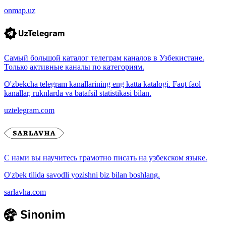
onmap.uz
Самый большой каталог телеграм каналов в Узбекистане.
Только активные каналы по категориям.
O'zbekcha telegram kanallarining eng katta katalogi. Faqt faol
kanallar, ruknlarda va batafsil statistikasi bilan.
uztelegram.com
С нами вы научитесь грамотно писать на узбекском языке.
O'zbek tilida savodli yozishni biz bilan boshlang.
sarlavha.com