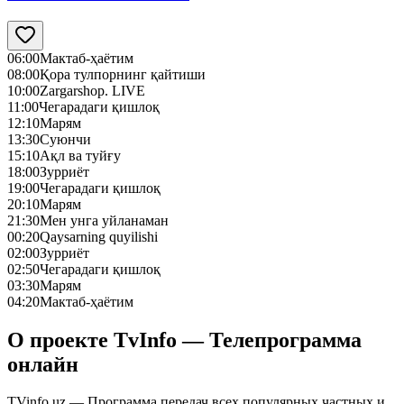
06:00
Мактаб-ҳаётим
08:00
Қора тулпорнинг қайтиши
10:00
Zargarshop. LIVE
11:00
Чегарадаги қишлоқ
12:10
Марям
13:30
Суюнчи
15:10
Ақл ва туйғу
18:00
Зурриёт
19:00
Чегарадаги қишлоқ
20:10
Марям
21:30
Мен унга уйланаман
00:20
Qaysarning quyilishi
02:00
Зурриёт
02:50
Чегарадаги қишлоқ
03:30
Марям
04:20
Мактаб-ҳаётим
О проекте TvInfo — Телепрограмма
онлайн
TVinfo.uz — Программа передач всех популярных частных и