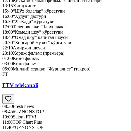
12:15
Қисқа метражли фильм: “Синзян лаззатлари”
13:15
Ҳинд кино:
15:40
“Шўх болалар” кўрсатуви
16:00
“Ҳудуд” дастури
16:30
“25-Кадр” кўрсатуви
17:00
Теленовелла: “Чархпалак”
18:00
“Комеди шоу” кўрсатуви
18:40
“Омад шоу” капитал шоуси
20:30
“Хонсарой музик” кўрсатуви
22:10
Амирхон шоуси
23:10
Хориж фильм: (премьера)
01:00
Кино фильм:
03:00
Кинофильм
05:00
Миллий сериал: “Журналист” (такрор)
FT
FTV telekanali
08:30
Fresh news
08:45
#UZNONSTOP
10:00
Salom FTV!
11:00
TOP Chart Plus
11:40
#UZNONSTOP