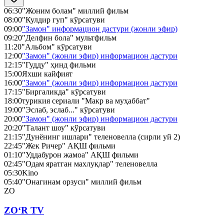
06:30
"Жоним болам" миллий фильм
08:00
"Кулдир гуп" кўрсатуви
09:00
"Замон" информацион дастури (жонли эфир)
09:20
"Делфин бола" мультфильм
11:20
"Альбом" кўрсатуви
12:00
"Замон" (жонли эфир) информацион дастури
12:15
"Гудду" ҳинд фильми
15:00
Яхши кайфият
16:00
"Замон" (жонли эфир) информацион дастури
17:15
"Биргаликда" кўрсатуви
18:00
турикия сериали "Макр ва муҳаббат"
19:00
"Эслаб, эслаб..." кўрсатуви
20:00
"Замон" (жонли эфир) информацион дастури
20:20
"Талант шоу" кўрсатуви
21:15
"Дунёнинг ишлари" теленовелла (сирли уй 2)
22:45
"Жек Ричер" АҚШ фильми
01:10
"Уддабурон жамоа" АҚШ фильми
02:45
"Одам яратган махлуқлар" теленовелла
05:30
Kino
05:40
"Онагинам орзуси" миллий фильм
ZO
ZO‘R TV