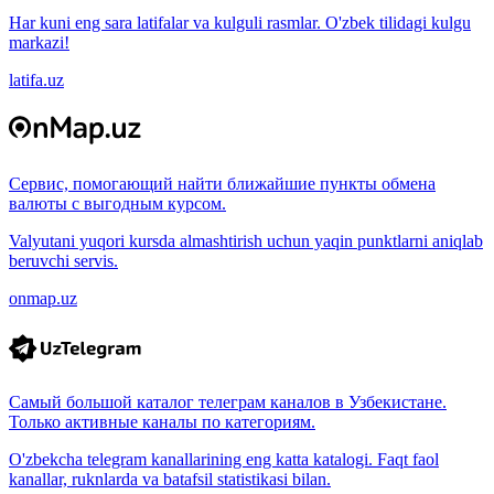
Har kuni eng sara latifalar va kulguli rasmlar. O'zbek tilidagi kulgu
markazi!
latifa.uz
Сервис, помогающий найти ближайшие пункты обмена
валюты с выгодным курсом.
Valyutani yuqori kursda almashtirish uchun yaqin punktlarni aniqlab
beruvchi servis.
onmap.uz
Самый большой каталог телеграм каналов в Узбекистане.
Только активные каналы по категориям.
O'zbekcha telegram kanallarining eng katta katalogi. Faqt faol
kanallar, ruknlarda va batafsil statistikasi bilan.