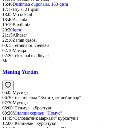
16:40
Dushman dugonalar. 163-qism
17:17
Hiyla. 21-qism
18:05
M-cocktail
18:40
A...kula
19:19
Baxtlimiz
20:20
Iqror
21:15
Alhazar
22:10
Zamin qasosi
00:15
Terminator: Genezis
02:10
Musiqa
02:20
Telekanal madhiyasi
Me
Mening Yurtim
06:05
Мусиқа
06:30
Теленовелла “Буни ҳает дейдилар”
07:30
Мусиқа
08:00
“Стимул” кўрсатуви
08:20
Миллий сериал: “Номус”
11:45
“Саломатлик маркази” кўрсатуви
12:00
“Келинчак” кўрсатуви