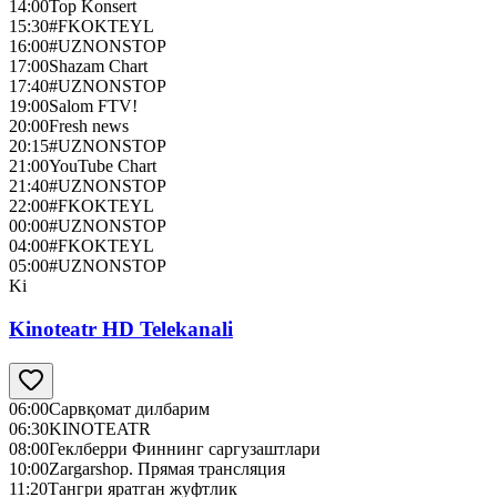
14:00
Top Konsert
15:30
#FKOKTEYL
16:00
#UZNONSTOP
17:00
Shazam Chart
17:40
#UZNONSTOP
19:00
Salom FTV!
20:00
Fresh news
20:15
#UZNONSTOP
21:00
YouTube Chart
21:40
#UZNONSTOP
22:00
#FKOKTEYL
00:00
#UZNONSTOP
04:00
#FKOKTEYL
05:00
#UZNONSTOP
Ki
Kinoteatr HD Telekanali
06:00
Сарвқомат дилбарим
06:30
KINOTEATR
08:00
Геклберри Финнинг саргузаштлари
10:00
Zargarshop. Прямая трансляция
11:20
Тангри яратган жуфтлик