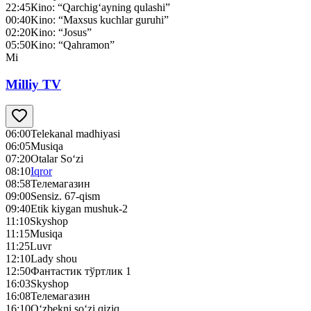
22:45
Кino: “Qarchig‘ayning qulashi”
00:40
Kino: “Maxsus kuchlar guruhi”
02:20
Kino: “Josus”
05:50
Kino: “Qahramon”
Mi
Milliy TV
06:00
Telekanal madhiyasi
06:05
Musiqa
07:20
Otalar So‘zi
08:10
Iqror
08:58
Телемагазин
09:00
Sensiz. 67-qism
09:40
Etik kiygan mushuk-2
11:10
Skyshop
11:15
Musiqa
11:25
Luvr
12:10
Lady shou
12:50
Фантастик тўртлик 1
16:03
Skyshop
16:08
Телемагазин
16:10
O‘zbekni so‘zi qiziq