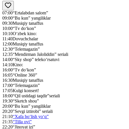
07:00
“Ertalabdan salom”
09:00
“Bu kun” yangiliklar
09:30
Musiqiy tanaffus
10:00
“Tv do‘kon”
10:10
O‘zbek kino:
11:40
Dovuchchalar
12:00
Musiqiy tanaffus
12:30
“Telemagazin”
12:35
“Mendirman Jaloliddin” seriali
14:00
“Sky shop” teleko‘rsatuvi
14:10
Kino:
16:00
“Tv do‘kon”
16:05
“Online 360”
16:30
Musiqiy tanaffus
17:00
“Telemagazin”
17:05
Kulgi konsert!
18:00
“Qil ustidagi taqdir”seriali
19:30
“Sketch shou”
20:00
“Bu kun” yangiliklar
20:20
"Sevgi iztirobi” seriali
21:10
“Xafa bo‘lish yo‘q”
21:35
“Tilla ovi”
22:20
“Jinoyat izi”