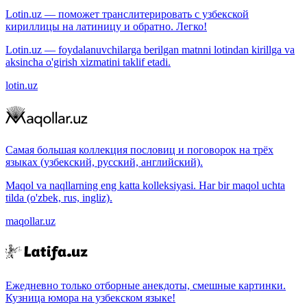
Lotin.uz — поможет транслитерировать с узбекской
кириллицы на латиницу и обратно. Легко!
Lotin.uz — foydalanuvchilarga berilgan matnni lotindan kirillga va
aksincha o'girish xizmatini taklif etadi.
lotin.uz
Самая большая коллекция пословиц и поговорок на трёх
языках (узбекский, русский, английский).
Maqol va naqllarning eng katta kolleksiyasi. Har bir maqol uchta
tilda (o'zbek, rus, ingliz).
maqollar.uz
Ежедневно только отборные анекдоты, смешные картинки.
Кузница юмора на узбекском языке!