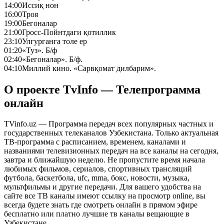
14:00
Иссиқ нон
16:00
Троя
19:00
Бегоналар
21:00
Гросс-Пойнтдаги қотиллик
23:10
Улгурганга толе ер
01:20
«Туз». Б/ф
02:40
«Бегоналар». Б/ф.
04:10
Миллий кино. «Сарвқомат дилбарим».
О проекте TvInfo — Телепрограмма
онлайн
TVinfo.uz — Программа передач всех популярных частных и
государственных телеканалов Узбекистана. Только актуальная
ТВ-программа с расписанием, временем, каналами и
названиями телевизионных передач на все каналы на сегодня,
завтра и ближайшую неделю. Не пропустите время начала
любимых фильмов, сериалов, спортивных трансляций
футбола, баскетбола, ufc, mma, бокс, новости, музыка,
мультфильмы и другие передачи. Для вашего удобства на
сайте все ТВ каналы имеют ссылку на просмотр online, вы
всегда будете знать где смотреть онлайн в прямом эфире
бесплатно или платно лучшие тв каналы вещающие в
Узбекистане.