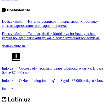
DostavkaInfo — Каталог сервисов, предлагающих доставку
еды, лекарств, книг и товаров для дома.
DostavkaInfo — Taomlar, dorilar, kitoblar va boshqa uy uchun
kerakli bo'lagan narsalarni yetkazib berish xizmatlari bor servislar.
dostavkainfo.uz
Imlo.uz — Орфографический словарь узбекского языка. В базе
более 87 000 слов.
Imlo.uz — O'zbek tilining imlo lug'ati. Saytda 87 000 ortiq so'z bor.
imlo.uz