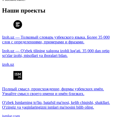
Наши проекты
Izoh.uz — Толковый словарь узбекского языка. Более 35 000
слов с определениями, примерами и фразами.
Izoh.uz — O'zbek tilining xalqona izohli lug'ati. 35 000 dan ortiq
so'zlar izohi, misollari va iboralari bilan.
izoh.uz
Полный смысл, происхождение, формы узбекских имён.
Узнайте смысл своего имени и имён близких.
O'zbek Ismlarning to'liq, batafsil ma'nosi, kelib chiqishi, shakllari.
O'zingiz va yaqinlaringizni ismlari ma'nosini bilib oling.
ismlar.com