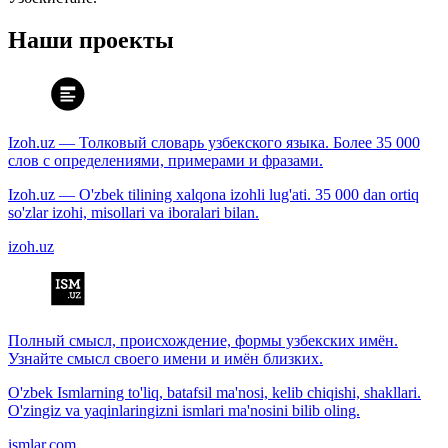
Наши проекты
Izoh.uz — Толковый словарь узбекского языка. Более 35 000
слов с определениями, примерами и фразами.
Izoh.uz — O'zbek tilining xalqona izohli lug'ati. 35 000 dan ortiq
so'zlar izohi, misollari va iboralari bilan.
izoh.uz
Полный смысл, происхождение, формы узбекских имён.
Узнайте смысл своего имени и имён близких.
O'zbek Ismlarning to'liq, batafsil ma'nosi, kelib chiqishi, shakllari.
O'zingiz va yaqinlaringizni ismlari ma'nosini bilib oling.
ismlar.com