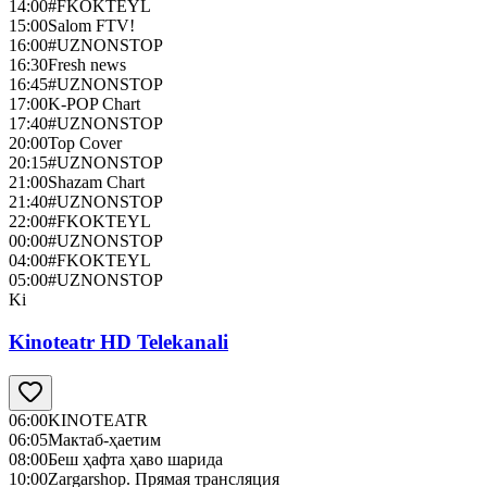
14:00
#FKOKTEYL
15:00
Salom FTV!
16:00
#UZNONSTOP
16:30
Fresh news
16:45
#UZNONSTOP
17:00
K-POP Chart
17:40
#UZNONSTOP
20:00
Top Cover
20:15
#UZNONSTOP
21:00
Shazam Chart
21:40
#UZNONSTOP
22:00
#FKOKTEYL
00:00
#UZNONSTOP
04:00
#FKOKTEYL
05:00
#UZNONSTOP
Ki
Kinoteatr HD Telekanali
06:00
KINOTEATR
06:05
Мактаб-ҳаетим
08:00
Беш ҳафта ҳаво шарида
10:00
Zargarshop. Прямая трансляция