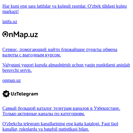
Har kuni eng sara latifalar va kulguli rasmlar. O'zbek tilidagi kulgu
markazi!
latifa.uz
Сервис, помогающий найти ближайшие пункты обмена
валюты с выгодным курсом.
Valyutani yuqori kursda almashtirish uchun yaqin punktlarni aniqlab
beruvchi servis.
onmap.uz
Самый большой каталог телеграм каналов в Узбекистане.
Только активные каналы по категориям.
O'zbekcha telegram kanallarining eng katta katalogi. Faqt faol
kanallar, ruknlarda va batafsil statistikasi bilan.