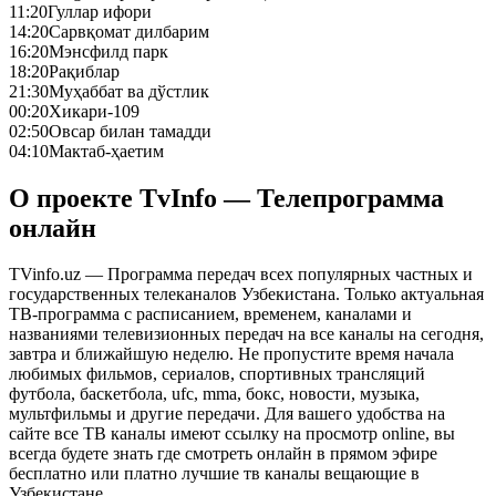
11:20
Гуллар ифори
14:20
Сарвқомат дилбарим
16:20
Мэнсфилд парк
18:20
Рақиблар
21:30
Муҳаббат ва дўстлик
00:20
Хикари-109
02:50
Овсар билан тамадди
04:10
Мактаб-ҳаетим
О проекте TvInfo — Телепрограмма
онлайн
TVinfo.uz — Программа передач всех популярных частных и
государственных телеканалов Узбекистана. Только актуальная
ТВ-программа с расписанием, временем, каналами и
названиями телевизионных передач на все каналы на сегодня,
завтра и ближайшую неделю. Не пропустите время начала
любимых фильмов, сериалов, спортивных трансляций
футбола, баскетбола, ufc, mma, бокс, новости, музыка,
мультфильмы и другие передачи. Для вашего удобства на
сайте все ТВ каналы имеют ссылку на просмотр online, вы
всегда будете знать где смотреть онлайн в прямом эфире
бесплатно или платно лучшие тв каналы вещающие в
Узбекистане.