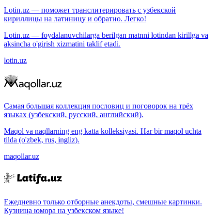
Lotin.uz — поможет транслитерировать с узбекской
кириллицы на латиницу и обратно. Легко!
Lotin.uz — foydalanuvchilarga berilgan matnni lotindan kirillga va
aksincha o'girish xizmatini taklif etadi.
lotin.uz
Самая большая коллекция пословиц и поговорок на трёх
языках (узбекский, русский, английский).
Maqol va naqllarning eng katta kolleksiyasi. Har bir maqol uchta
tilda (o'zbek, rus, ingliz).
maqollar.uz
Ежедневно только отборные анекдоты, смешные картинки.
Кузница юмора на узбекском языке!