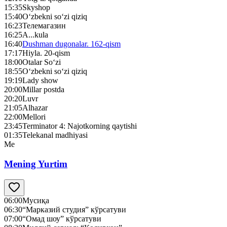
15:35
Skyshop
15:40
O‘zbekni so‘zi qiziq
16:23
Телемагазин
16:25
A...kula
16:40
Dushman dugonalar. 162-qism
17:17
Hiyla. 20-qism
18:00
Otalar So‘zi
18:55
O‘zbekni so‘zi qiziq
19:19
Lady show
20:00
Millar postda
20:20
Luvr
21:05
Alhazar
22:00
Mellori
23:45
Terminator 4: Najotkorning qaytishi
01:35
Telekanal madhiyasi
Me
Mening Yurtim
06:00
Мусиқа
06:30
“Марказий студия” кўрсатуви
07:00
“Омад шоу” кўрсатуви