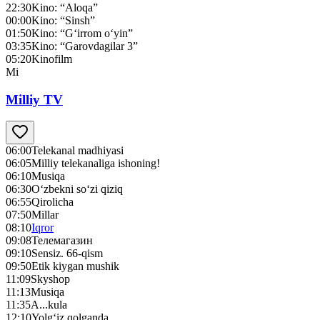
22:30
Kino: “Aloqa”
00:00
Kino: “Sinsh”
01:50
Kino: “G‘irrom o‘yin”
03:35
Kino: “Garovdagilar 3”
05:20
Kinofilm
Mi
Milliy TV
06:00
Telekanal madhiyasi
06:05
Milliy telekanaliga ishoning!
06:10
Musiqa
06:30
O‘zbekni so‘zi qiziq
06:55
Qirolicha
07:50
Millar
08:10
Iqror
09:08
Телемагазин
09:10
Sensiz. 66-qism
09:50
Etik kiygan mushik
11:09
Skyshop
11:13
Musiqa
11:35
A...kula
12:10
Yolg‘iz qolganda