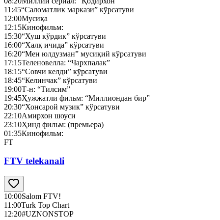
08:20
Миллий сериал: “Қодирхон”
11:45
“Саломатлик маркази” кўрсатуви
12:00
Мусиқа
12:15
Кинофильм:
15:30
“Хуш кўрдик” кўрсатуви
16:00
“Халқ ичида” кўрсатуви
16:20
“Мен юлдузман” мусиқий кўрсатуви
17:15
Теленовелла: “Чархпалак”
18:15
“Совчи келди” кўрсатуви
18:45
“Келинчак” кўрсатуви
19:00
Т-н: “Тилсим”
19:45
Ҳужжатли фильм: “Миллиондан бир”
20:30
“Хонсарой музик” кўрсатуви
22:10
Амирхон шоуси
23:10
Ҳинд фильм: (премьера)
01:35
Кинофильм:
FT
FTV telekanali
10:00
Salom FTV!
11:00
Turk Top Chart
12:20
#UZNONSTOP