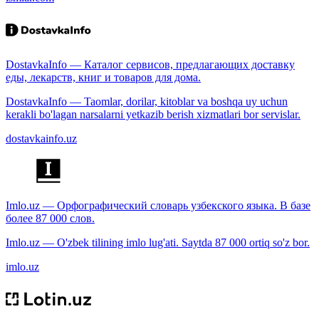
DostavkaInfo — Каталог сервисов, предлагающих доставку
еды, лекарств, книг и товаров для дома.
DostavkaInfo — Taomlar, dorilar, kitoblar va boshqa uy uchun
kerakli bo'lagan narsalarni yetkazib berish xizmatlari bor servislar.
dostavkainfo.uz
Imlo.uz — Орфографический словарь узбекского языка. В базе
более 87 000 слов.
Imlo.uz — O'zbek tilining imlo lug'ati. Saytda 87 000 ortiq so'z bor.
imlo.uz