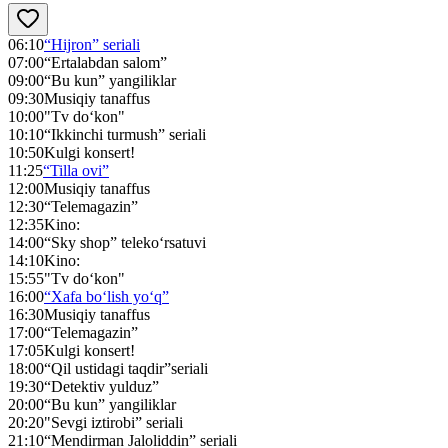
06:10
“Hijron” seriali
07:00
“Ertalabdan salom”
09:00
“Bu kun” yangiliklar
09:30
Musiqiy tanaffus
10:00
"Tv do‘kon"
10:10
“Ikkinchi turmush” seriali
10:50
Kulgi konsert!
11:25
“Tilla ovi”
12:00
Musiqiy tanaffus
12:30
“Telemagazin”
12:35
Kino:
14:00
“Sky shop” teleko‘rsatuvi
14:10
Kino:
15:55
"Tv do‘kon"
16:00
“Xafa bo‘lish yo‘q”
16:30
Musiqiy tanaffus
17:00
“Telemagazin”
17:05
Kulgi konsert!
18:00
“Qil ustidagi taqdir”seriali
19:30
“Detektiv yulduz”
20:00
“Bu kun” yangiliklar
20:20
"Sevgi iztirobi” seriali
21:10
“Mendirman Jaloliddin” seriali