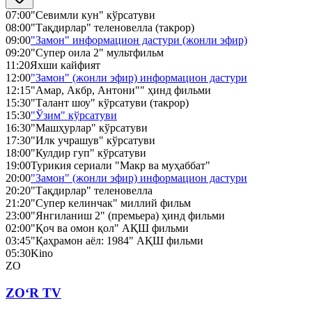
07:00
"Севимли кун" кўрсатуви
08:00
"Тақдирлар" теленовелла (такрор)
09:00
"Замон" информацион дастури (жонли эфир)
09:20
"Супер оила 2" мультфильм
11:20
Яхши кайфият
12:00
"Замон" (жонли эфир) информацион дастури
12:15
"Амар, Акбр, Антони"" ҳинд фильми
15:30
"Талант шоу" кўрсатуви (такрор)
15:30
"Ўзим" кўрсатуви
16:30
"Машҳурлар" кўрсатуви
17:30
"Илк учрашув" кўрсатуви
18:00
"Кулдир гуп" кўрсатуви
19:00
Турикия сериали "Макр ва муҳаббат"
20:00
"Замон" (жонли эфир) информацион дастури
20:20
"Тақдирлар" теленовелла
21:20
"Супер келинчак" миллий фильм
23:00
"Янгиланиш 2" (премьера) ҳинд фильми
02:00
"Қоч ва омон қол" АҚШ фильми
03:45
"Қаҳрамон аёл: 1984" АҚШ фильми
05:30
Kino
ZO
ZO‘R TV