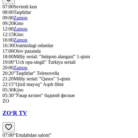
07:00
Sevimli kun
08:00
Taqdirlar
09:00
Zamon
09:20
Kino
12:00
Zamon
12:15
Kino
16:00
Zamon
16:30
Oramizdagi odamlar
17:00
Olov pazanda
18:00
Milliy serial: "Intiqom alangasi" 1-qism
19:00
"Uch opa-singil" Turkiya seriali
20:00
Zamon
20:20
"Taqdirlar" Telenovella
21:20
Milliy serial: "Qasos" 5-qism
22:15
"Qizil mayoq" Aqsh filmi
05:30
Kino
05:30
"Ўжар келин" бадиий фильм
ZO
ZO‘R TV
07:00
“Ertalabdan salom”