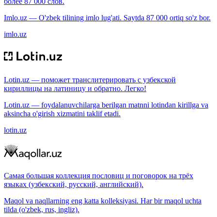
более 87 000 слов.
Imlo.uz — O'zbek tilining imlo lug'ati. Saytda 87 000 ortiq so'z bor.
imlo.uz
Lotin.uz — поможет транслитерировать с узбекской
кириллицы на латиницу и обратно. Легко!
Lotin.uz — foydalanuvchilarga berilgan matnni lotindan kirillga va
aksincha o'girish xizmatini taklif etadi.
lotin.uz
Самая большая коллекция пословиц и поговорок на трёх
языках (узбекский, русский, английский).
Maqol va naqllarning eng katta kolleksiyasi. Har bir maqol uchta
tilda (o'zbek, rus, ingliz).