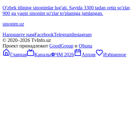
O'zbek tilining sinonimlar lug'ati. Saytda 3300 tadan ortiq so'zlar,
900 ga yaqin sinonim so'zlar to'plamiga jamlangan.
sinonim.uz
Напишите нам
Facebook
Telegram
Instagram
© 2020–
2026
TvInfo.uz
Проект принадлежит
GoodGroup
и
Obuna
Главная
Каналы
⚽
ЧМ 2026
Архив
Избранное