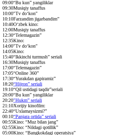
09:00
“Bu kun” yangiliklar
09:30
Musiqiy tanaffus
10:00
"Tv do‘kon"
10:10
Farzandim jigarbandim”
10:40
O‘zbek kino:
12:00
Musiqiy tanaffus
12:30
“Telemagazin”
12:35
Kino:
14:00
"Tv do‘kon"
14:05
Kino:
15:40
“Ikkinchi turmush” seriali
16:30
Musiqiy tanaffus
17:00
“Telemagazin”
17:05
“Online 360”
17:30
“Yurakdan gapiramiz”
18:20
“Hijron” seriali
19:10
“Qil ustidagi taqdir”seriali
20:00
“Bu kun” yangiliklar
20:20
"Hukm” seriali
21:10
Xorijiy kinofilm:
22:40
“Uxlamaysizmi?”
00:10
“Panjara ortida” seriali
00:55
Kino: “Muz bilan jang”
02:55
Kino: “Nildagi qotillik”
05:00
Kino: “Bangkokdagi operatsiya”