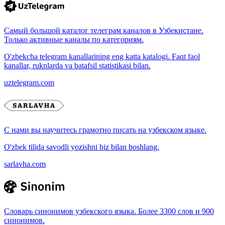
Самый большой каталог телеграм каналов в Узбекистане.
Только активные каналы по категориям.
O'zbekcha telegram kanallarining eng katta katalogi. Faqt faol
kanallar, ruknlarda va batafsil statistikasi bilan.
uztelegram.com
С нами вы научитесь грамотно писать на узбекском языке.
O'zbek tilida savodli yozishni biz bilan boshlang.
sarlavha.com
Словарь синонимов узбекского языка. Более 3300 слов и 900
синонимов.