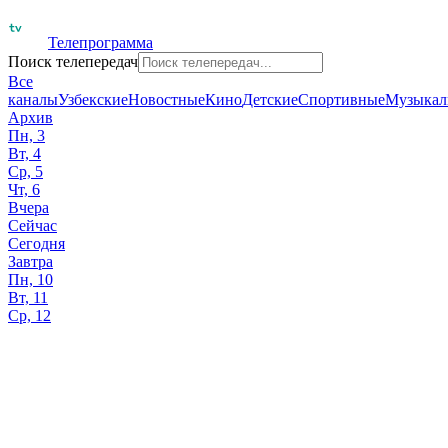
Телепрограмма
Поиск телепередач
Все
каналы
Узбекские
Новостные
Кино
Детские
Спортивные
Музыкал
Архив
Пн, 3
Вт, 4
Ср, 5
Чт, 6
Вчера
Сейчас
Сегодня
Завтра
Пн, 10
Вт, 11
Ср, 12