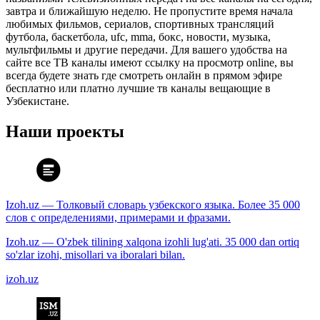
завтра и ближайшую неделю. Не пропустите время начала
любимых фильмов, сериалов, спортивных трансляций
футбола, баскетбола, ufc, mma, бокс, новости, музыка,
мультфильмы и другие передачи. Для вашего удобства на
сайте все ТВ каналы имеют ссылку на просмотр online, вы
всегда будете знать где смотреть онлайн в прямом эфире
бесплатно или платно лучшие тв каналы вещающие в
Узбекистане.
Наши проекты
Izoh.uz — Толковый словарь узбекского языка. Более 35 000
слов с определениями, примерами и фразами.
Izoh.uz — O'zbek tilining xalqona izohli lug'ati. 35 000 dan ortiq
so'zlar izohi, misollari va iboralari bilan.
izoh.uz