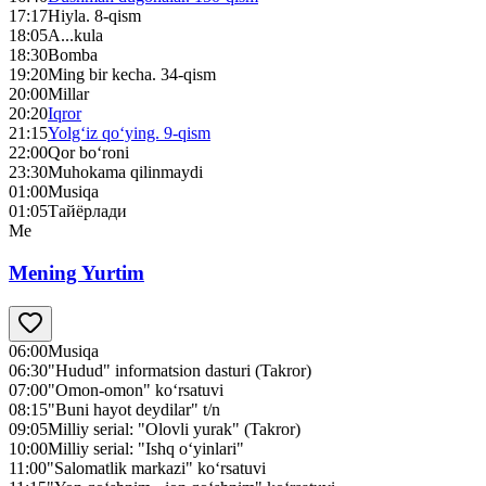
17:17
Hiyla. 8-qism
18:05
A...kula
18:30
Bomba
19:20
Ming bir kecha. 34-qism
20:00
Millar
20:20
Iqror
21:15
Yolg‘iz qo‘ying. 9-qism
22:00
Qor bo‘roni
23:30
Muhokama qilinmaydi
01:00
Musiqa
01:05
Тайёрлади
Me
Mening Yurtim
06:00
Musiqa
06:30
"Hudud" informatsion dasturi (Takror)
07:00
"Omon-omon" ko‘rsatuvi
08:15
"Buni hayot deydilar" t/n
09:05
Milliy serial: "Olovli yurak" (Takror)
10:00
Milliy serial: "Ishq o‘yinlari"
11:00
"Salomatlik markazi" ko‘rsatuvi