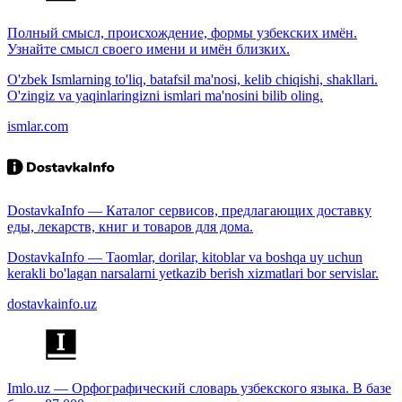
Полный смысл, происхождение, формы узбекских имён.
Узнайте смысл своего имени и имён близких.
O'zbek Ismlarning to'liq, batafsil ma'nosi, kelib chiqishi, shakllari.
O'zingiz va yaqinlaringizni ismlari ma'nosini bilib oling.
ismlar.com
DostavkaInfo — Каталог сервисов, предлагающих доставку
еды, лекарств, книг и товаров для дома.
DostavkaInfo — Taomlar, dorilar, kitoblar va boshqa uy uchun
kerakli bo'lagan narsalarni yetkazib berish xizmatlari bor servislar.
dostavkainfo.uz
Imlo.uz — Орфографический словарь узбекского языка. В базе