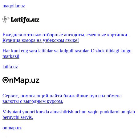
maqollar.uz
Ежедневно только отборные анекдоты, смешные картинки.
Кузница юмора на узбекском языке!
Har kuni eng sara latifalar va kulguli rasmlar. O'zbek tilidagi kulgu
markazi!
latifa.uz
Сервис, помогающий найти ближайшие пункты обмена
валюты с выгодным курсом.
Valyutani yuqori kursda almashtirish uchun yaqin punktlarni aniqlab
beruvchi servis.
onmap.uz