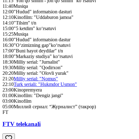
11:15
"Yon qo‘shnim - jon qo‘shnim" ko‘rsatuvi
11:40
Musiqa
12:00
"Hudud" informatsion dasturi
12:10
Kinofilm: "Uddaburon jamoa"
14:10
"Tilsim" t/n
15:00
"5 ketdim" ko‘rsatuvi
15:25
Musiqa
16:00
"Hudud" informatsion dastur
16:30
"O‘zimizning gap"ko‘rsatuvi
17:00
"Buni hayot deydilar" t/n
18:00
"Markaziy studiya" ko‘rsatuvi
18:30
Milliy serial: "Jurnalist"
19:30
Milliy serial: "Qodirxon"
20:20
Milliy serial: "Olovli yurak"
21:20
Milliy serial: "Nomus"
22:10
Turk seriali: "Hukmdor Usmon"
23:00
Kinopremyera
01:00
Kinofilm: "Dengiz jangi"
03:00
Kinofilm
05:00
Миллий сериал: “Журналист” (такрор)
FT
FTV telekanali