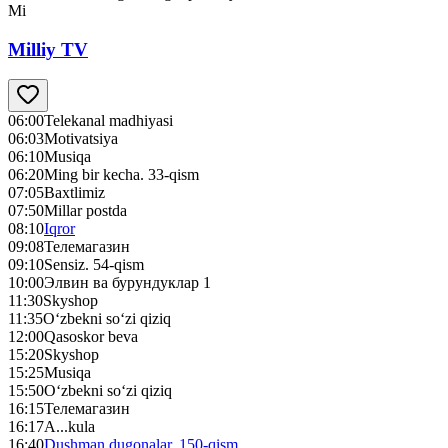
Mi
Milliy TV
06:00
Telekanal madhiyasi
06:03
Motivatsiya
06:10
Musiqa
06:20
Ming bir kecha. 33-qism
07:05
Baxtlimiz
07:50
Millar postda
08:10
Iqror
09:08
Телемагазин
09:10
Sensiz. 54-qism
10:00
Элвин ва бурундуклар 1
11:30
Skyshop
11:35
O‘zbekni so‘zi qiziq
12:00
Qasoskor beva
15:20
Skyshop
15:25
Musiqa
15:50
O‘zbekni so‘zi qiziq
16:15
Телемагазин
16:17
A...kula
16:40
Dushman dugonalar. 150-qism