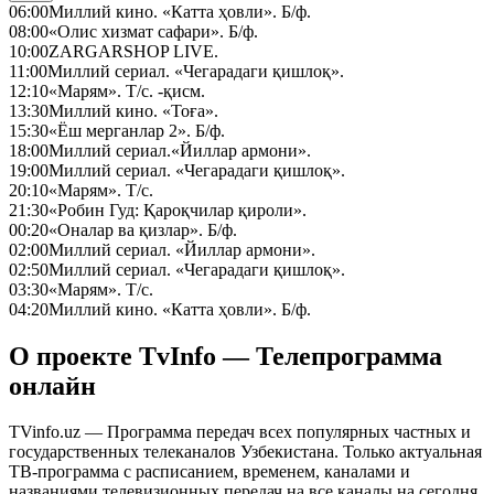
06:00
Миллий кино. «Катта ҳовли». Б/ф.
08:00
«Олис хизмат сафари». Б/ф.
10:00
ZARGARSHOP LIVE.
11:00
Миллий сериал. «Чегарадаги қишлоқ».
12:10
«Марям». Т/с. -қисм.
13:30
Миллий кино. «Тоға».
15:30
«Ёш мерганлар 2». Б/ф.
18:00
Миллий сериал.«Йиллар армони».
19:00
Миллий сериал. «Чегарадаги қишлоқ».
20:10
«Марям». Т/с.
21:30
«Робин Гуд: Қароқчилар қироли».
00:20
«Оналар ва қизлар». Б/ф.
02:00
Миллий сериал. «Йиллар армони».
02:50
Миллий сериал. «Чегарадаги қишлоқ».
03:30
«Марям». Т/с.
04:20
Миллий кино. «Катта ҳовли». Б/ф.
О проекте TvInfo — Телепрограмма
онлайн
TVinfo.uz — Программа передач всех популярных частных и
государственных телеканалов Узбекистана. Только актуальная
ТВ-программа с расписанием, временем, каналами и
названиями телевизионных передач на все каналы на сегодня,