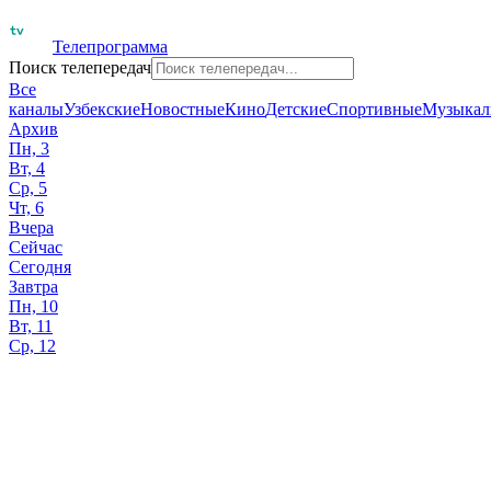
Телепрограмма
Поиск телепередач
Все
каналы
Узбекские
Новостные
Кино
Детские
Спортивные
Музыкал
Архив
Пн, 3
Вт, 4
Ср, 5
Чт, 6
Вчера
Сейчас
Сегодня
Завтра
Пн, 10
Вт, 11
Ср, 12