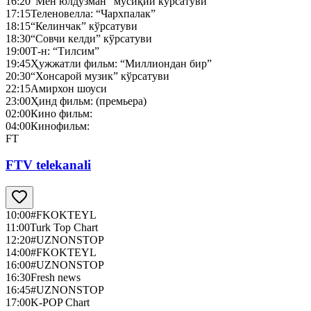
16:20
“Мен юлдузман” мусиқий кўрсатуви
17:15
Теленовелла: “Чархпалак”
18:15
“Келинчак” кўрсатуви
18:30
“Совчи келди” кўрсатуви
19:00
Т-н: “Тилсим”
19:45
Ҳужжатли фильм: “Миллиондан бир”
20:30
“Хонсарой музик” кўрсатуви
22:15
Амирхон шоуси
23:00
Ҳинд фильм: (премьера)
02:00
Кино фильм:
04:00
Кинофильм:
FT
FTV telekanali
10:00
#FKOKTEYL
11:00
Turk Top Chart
12:20
#UZNONSTOP
14:00
#FKOKTEYL
16:00
#UZNONSTOP
16:30
Fresh news
16:45
#UZNONSTOP
17:00
K-POP Chart