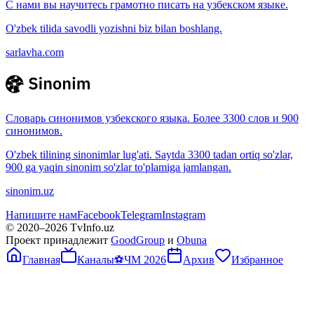
С нами вы научитесь грамотно писать на узбекском языке.
O'zbek tilida savodli yozishni biz bilan boshlang.
sarlavha.com
Словарь синонимов узбекского языка. Более 3300 слов и 900
синонимов.
O'zbek tilining sinonimlar lug'ati. Saytda 3300 tadan ortiq so'zlar,
900 ga yaqin sinonim so'zlar to'plamiga jamlangan.
sinonim.uz
Напишите нам
Facebook
Telegram
Instagram
© 2020–
2026
TvInfo.uz
Проект принадлежит
GoodGroup
и
Obuna
Главная
Каналы
⚽
ЧМ 2026
Архив
Избранное