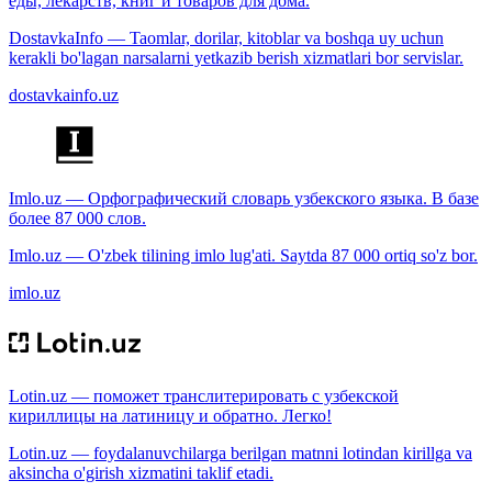
еды, лекарств, книг и товаров для дома.
DostavkaInfo — Taomlar, dorilar, kitoblar va boshqa uy uchun
kerakli bo'lagan narsalarni yetkazib berish xizmatlari bor servislar.
dostavkainfo.uz
Imlo.uz — Орфографический словарь узбекского языка. В базе
более 87 000 слов.
Imlo.uz — O'zbek tilining imlo lug'ati. Saytda 87 000 ortiq so'z bor.
imlo.uz
Lotin.uz — поможет транслитерировать с узбекской
кириллицы на латиницу и обратно. Легко!
Lotin.uz — foydalanuvchilarga berilgan matnni lotindan kirillga va
aksincha o'girish xizmatini taklif etadi.