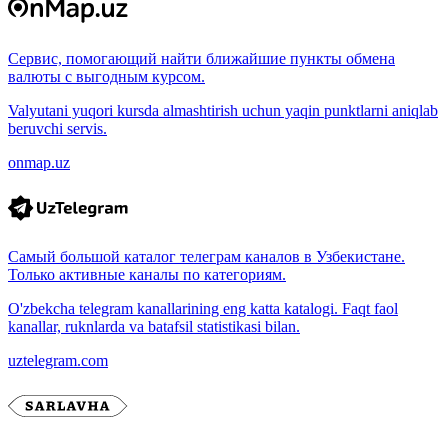
Сервис, помогающий найти ближайшие пункты обмена
валюты с выгодным курсом.
Valyutani yuqori kursda almashtirish uchun yaqin punktlarni aniqlab
beruvchi servis.
onmap.uz
Самый большой каталог телеграм каналов в Узбекистане.
Только активные каналы по категориям.
O'zbekcha telegram kanallarining eng katta katalogi. Faqt faol
kanallar, ruknlarda va batafsil statistikasi bilan.
uztelegram.com