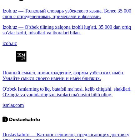
Izoh.uz — Толковый словарь узбекского языка. Более 35 000
слов с определениями, примерами и фразами.
Izoh.uz — O'zbek tilining xalqona izohli lug'ati. 35 000 dan ortiq
so'zlar izohi, misollari va iboralari bilan.
izoh.uz
Полный смысл, происхождение, формы узбекских имён.
Узнайте смысл своего имени и имён близких.
O'zbek Ismlarning to'liq, batafsil ma'nosi, kelib chiqishi, shakllari.
O'zingiz va yaqinlaringizni ismlari ma'nosini bilib oling.
ismlar.com
DostavkaInfo — Каталог сервисов, предлагающих доставку