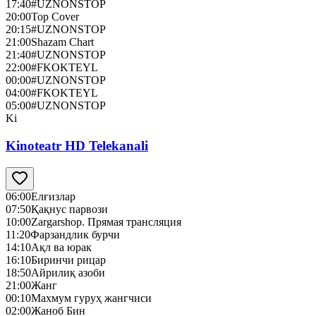
17:40
#UZNONSTOP
20:00
Top Cover
20:15
#UZNONSTOP
21:00
Shazam Chart
21:40
#UZNONSTOP
22:00
#FKOKTEYL
00:00
#UZNONSTOP
04:00
#FKOKTEYL
05:00
#UZNONSTOP
Ki
Kinoteatr HD Telekanali
06:00
Елғизлар
07:50
Қақнус парвози
10:00
Zargarshop. Прямая трансляция
11:20
Фарзандлик бурчи
14:10
Ақл ва юрак
16:10
Биринчи рицар
18:50
Айрилиқ азоби
21:00
Жанг
00:10
Махмум гуруҳ жангчиси
02:00
Жаноб Бин