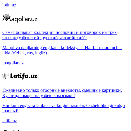
lotin.uz
Самая большая коллекция пословиц и поговорок на трёх
языках (узбекский, русский, английский).
Maqol va naqllarning eng katta kolleksiyasi. Har bir maqol uchta
tilda (o'zbek, rus, ingliz).
maqollar.uz
Ежедневно только отборные анекдоты, смешные картинки.
Кузница юмора на узбекском языке!
Har kuni eng sara latifalar va kulguli rasmlar. O'zbek tilidagi kulgu
markazi!
latifa.uz