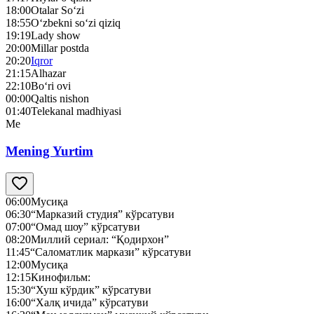
18:00
Otalar So‘zi
18:55
O‘zbekni so‘zi qiziq
19:19
Lady show
20:00
Millar postda
20:20
Iqror
21:15
Alhazar
22:10
Bo‘ri ovi
00:00
Qaltis nishon
01:40
Telekanal madhiyasi
Me
Mening Yurtim
06:00
Мусиқа
06:30
“Марказий студия” кўрсатуви
07:00
“Омад шоу” кўрсатуви
08:20
Миллий сериал: “Қодирхон”
11:45
“Саломатлик маркази” кўрсатуви
12:00
Мусиқа
12:15
Кинофильм:
15:30
“Хуш кўрдик” кўрсатуви
16:00
“Халқ ичида” кўрсатуви