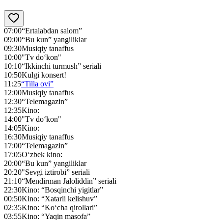
07:00
“Ertalabdan salom”
09:00
“Bu kun” yangiliklar
09:30
Musiqiy tanaffus
10:00
"Tv do‘kon"
10:10
“Ikkinchi turmush” seriali
10:50
Kulgi konsert!
11:25
“Tilla ovi”
12:00
Musiqiy tanaffus
12:30
“Telemagazin”
12:35
Kino:
14:00
"Tv do‘kon"
14:05
Kino:
16:30
Musiqiy tanaffus
17:00
“Telemagazin”
17:05
O‘zbek kino:
20:00
“Bu kun” yangiliklar
20:20
"Sevgi iztirobi” seriali
21:10
“Mendirman Jaloliddin” seriali
22:30
Kino: “Bosqinchi yigitlar”
00:50
Kino: “Xatarli kelishuv”
02:35
Kino: “Ko‘cha qirollari”
03:55
Kino: “Yaqin masofa”