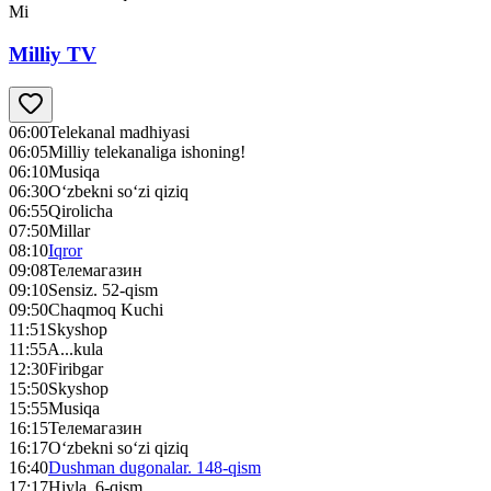
Mi
Milliy TV
06:00
Telekanal madhiyasi
06:05
Milliy telekanaliga ishoning!
06:10
Musiqa
06:30
O‘zbekni so‘zi qiziq
06:55
Qirolicha
07:50
Millar
08:10
Iqror
09:08
Телемагазин
09:10
Sensiz. 52-qism
09:50
Chaqmoq Kuchi
11:51
Skyshop
11:55
A...kula
12:30
Firibgar
15:50
Skyshop
15:55
Musiqa
16:15
Телемагазин
16:17
O‘zbekni so‘zi qiziq
16:40
Dushman dugonalar. 148-qism
17:17
Hiyla. 6-qism