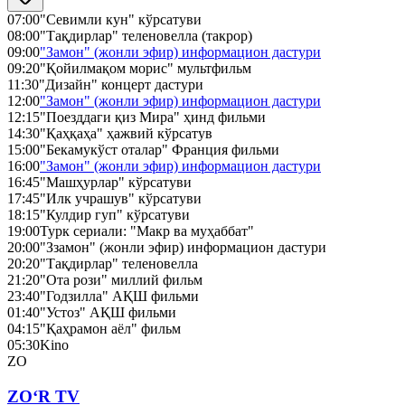
07:00
"Севимли кун" кўрсатуви
08:00
"Тақдирлар" теленовелла (такрор)
09:00
"Замон" (жонли эфир) информацион дастури
09:20
"Қойилмақом морис" мультфильм
11:30
"Дизайн" концерт дастури
12:00
"Замон" (жонли эфир) информацион дастури
12:15
"Поезддаги қиз Мира" ҳинд фильми
14:30
"Қаҳқаҳа" ҳажвий кўрсатув
15:00
"Бекамукўст оталар" Франция фильми
16:00
"Замон" (жонли эфир) информацион дастури
16:45
"Машҳурлар" кўрсатуви
17:45
"Илк учрашув" кўрсатуви
18:15
"Кулдир гуп" кўрсатуви
19:00
Турк сериали: "Макр ва муҳаббат"
20:00
"Ззамон" (жонли эфир) информацион дастури
20:20
"Тақдирлар" теленовелла
21:20
"Ота рози" миллий фильм
23:40
"Годзилла" АҚШ фильми
01:40
"Устоз" АҚШ фильми
04:15
"Қаҳрамон аёл" фильм
05:30
Kino
ZO
ZO‘R TV