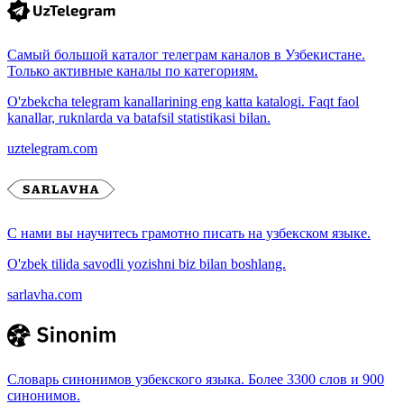
Самый большой каталог телеграм каналов в Узбекистане.
Только активные каналы по категориям.
O'zbekcha telegram kanallarining eng katta katalogi. Faqt faol
kanallar, ruknlarda va batafsil statistikasi bilan.
uztelegram.com
С нами вы научитесь грамотно писать на узбекском языке.
O'zbek tilida savodli yozishni biz bilan boshlang.
sarlavha.com
Словарь синонимов узбекского языка. Более 3300 слов и 900
синонимов.