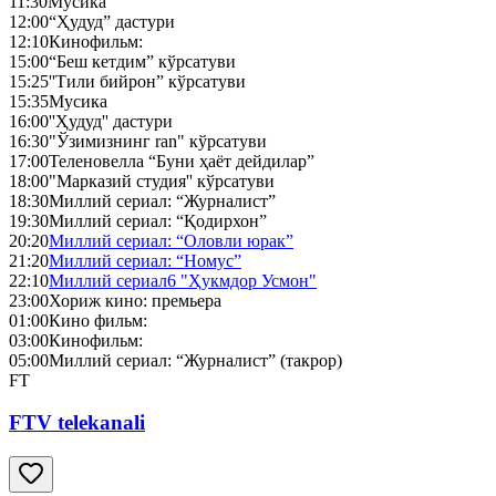
11:30
Мусика
12:00
“Ҳудуд” дастури
12:10
Кинофильм:
15:00
“Беш кетдим” кўрсатуви
15:25
''Тили бийрон” кўрсатуви
15:35
Мусика
16:00
''Ҳудуд'' дастури
16:30
"Ўзимизнинг ran" кўрсатуви
17:00
Теленовелла “Буни ҳаёт дейдилар”
18:00
"Марказий студия'' кўрсатуви
18:30
Миллий сериал: “Журналист”
19:30
Миллий сериал: “Қодирхон”
20:20
Миллий сериал: “Оловли юрак”
21:20
Миллий сериал: “Номус”
22:10
Миллий сериал6 "Ҳукмдор Усмон"
23:00
Хориж кино: премьера
01:00
Кино фильм:
03:00
Кинофильм:
05:00
Миллий сериал: “Журналист” (такрор)
FT
FTV telekanali