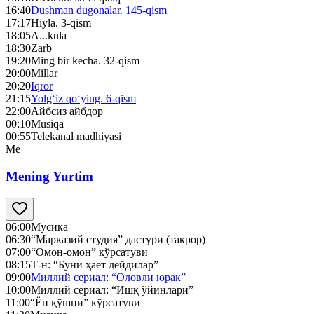
16:40
Dushman dugonalar. 145-qism
17:17
Hiyla. 3-qism
18:05
A...kula
18:30
Zarb
19:20
Ming bir kecha. 32-qism
20:00
Millar
20:20
Iqror
21:15
Yolg‘iz qo‘ying. 6-qism
22:00
Айбсиз айбдор
00:10
Musiqa
00:55
Telekanal madhiyasi
Me
Mening Yurtim
06:00
Мусика
06:30
“Марказий студия” дастури (такрор)
07:00
“Омон-омон” кўрсатуви
08:15
Т-н: “Буни ҳает дейдилар”
09:00
Миллий сериал: “Оловли юрак”
10:00
Миллий сериал: “Ишқ ўйинлари”
11:00
“Ён қўшни” кўрсатуви