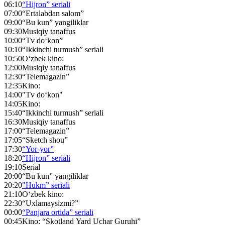
06:10
“Hijron” seriali
07:00
“Ertalabdan salom”
09:00
“Bu kun” yangiliklar
09:30
Musiqiy tanaffus
10:00
“Tv do‘kon”
10:10
“Ikkinchi turmush” seriali
10:50
O‘zbek kino:
12:00
Musiqiy tanaffus
12:30
“Telemagazin”
12:35
Kino:
14:00
"Tv do‘kon"
14:05
Kino:
15:40
“Ikkinchi turmush” seriali
16:30
Musiqiy tanaffus
17:00
“Telemagazin”
17:05
“Sketch shou”
17:30
“Yor-yor”
18:20
“Hijron” seriali
19:10
Serial
20:00
“Bu kun” yangiliklar
20:20
"Hukm” seriali
21:10
O‘zbek kino:
22:30
“Uxlamaysizmi?”
00:00
“Panjara ortida” seriali
00:45
Kino: “Skotland Yard Uchar Guruhi”