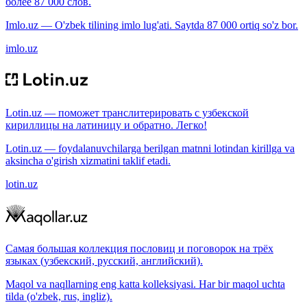
более 87 000 слов.
Imlo.uz — O'zbek tilining imlo lug'ati. Saytda 87 000 ortiq so'z bor.
imlo.uz
Lotin.uz — поможет транслитерировать с узбекской
кириллицы на латиницу и обратно. Легко!
Lotin.uz — foydalanuvchilarga berilgan matnni lotindan kirillga va
aksincha o'girish xizmatini taklif etadi.
lotin.uz
Самая большая коллекция пословиц и поговорок на трёх
языках (узбекский, русский, английский).
Maqol va naqllarning eng katta kolleksiyasi. Har bir maqol uchta
tilda (o'zbek, rus, ingliz).