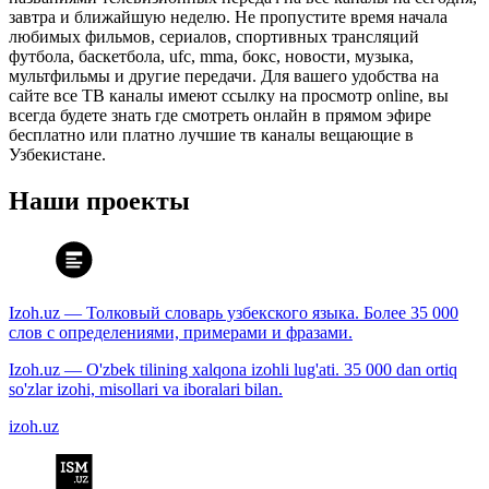
завтра и ближайшую неделю. Не пропустите время начала
любимых фильмов, сериалов, спортивных трансляций
футбола, баскетбола, ufc, mma, бокс, новости, музыка,
мультфильмы и другие передачи. Для вашего удобства на
сайте все ТВ каналы имеют ссылку на просмотр online, вы
всегда будете знать где смотреть онлайн в прямом эфире
бесплатно или платно лучшие тв каналы вещающие в
Узбекистане.
Наши проекты
Izoh.uz — Толковый словарь узбекского языка. Более 35 000
слов с определениями, примерами и фразами.
Izoh.uz — O'zbek tilining xalqona izohli lug'ati. 35 000 dan ortiq
so'zlar izohi, misollari va iboralari bilan.
izoh.uz