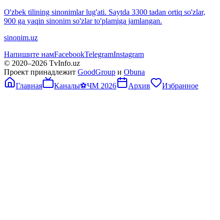
O'zbek tilining sinonimlar lug'ati. Saytda 3300 tadan ortiq so'zlar,
900 ga yaqin sinonim so'zlar to'plamiga jamlangan.
sinonim.uz
Напишите нам
Facebook
Telegram
Instagram
© 2020–
2026
TvInfo.uz
Проект принадлежит
GoodGroup
и
Obuna
Главная
Каналы
⚽
ЧМ 2026
Архив
Избранное