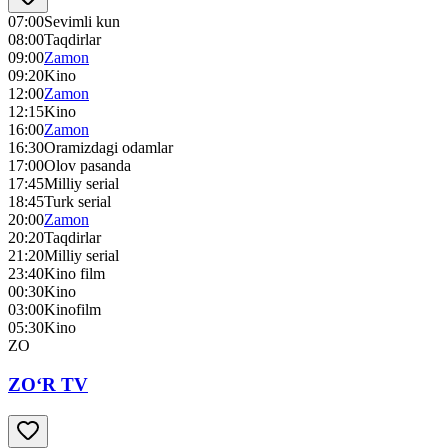
07:00
Sevimli kun
08:00
Taqdirlar
09:00
Zamon
09:20
Kino
12:00
Zamon
12:15
Kino
16:00
Zamon
16:30
Oramizdagi odamlar
17:00
Olov pasanda
17:45
Milliy serial
18:45
Turk serial
20:00
Zamon
20:20
Taqdirlar
21:20
Milliy serial
23:40
Kino film
00:30
Kino
03:00
Kinofilm
05:30
Kino
ZO
ZO‘R TV