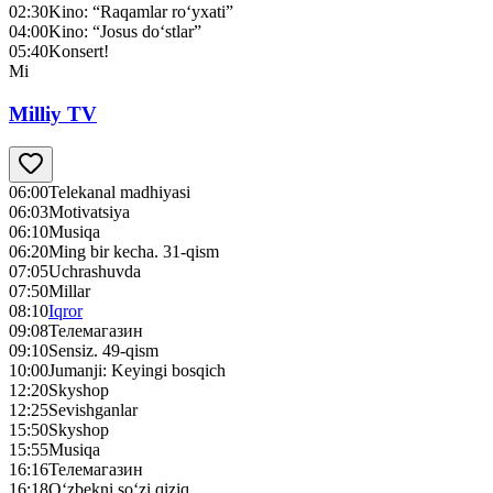
02:30
Kino: “Raqamlar ro‘yxati”
04:00
Kino: “Josus do‘stlar”
05:40
Konsert!
Mi
Milliy TV
06:00
Telekanal madhiyasi
06:03
Motivatsiya
06:10
Musiqa
06:20
Ming bir kecha. 31-qism
07:05
Uchrashuvda
07:50
Millar
08:10
Iqror
09:08
Телемагазин
09:10
Sensiz. 49-qism
10:00
Jumanji: Keyingi bosqich
12:20
Skyshop
12:25
Sevishganlar
15:50
Skyshop
15:55
Musiqa
16:16
Телемагазин
16:18
O‘zbekni so‘zi qiziq