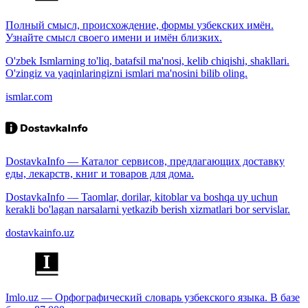
Полный смысл, происхождение, формы узбекских имён.
Узнайте смысл своего имени и имён близких.
O'zbek Ismlarning to'liq, batafsil ma'nosi, kelib chiqishi, shakllari.
O'zingiz va yaqinlaringizni ismlari ma'nosini bilib oling.
ismlar.com
DostavkaInfo — Каталог сервисов, предлагающих доставку
еды, лекарств, книг и товаров для дома.
DostavkaInfo — Taomlar, dorilar, kitoblar va boshqa uy uchun
kerakli bo'lagan narsalarni yetkazib berish xizmatlari bor servislar.
dostavkainfo.uz
Imlo.uz — Орфографический словарь узбекского языка. В базе