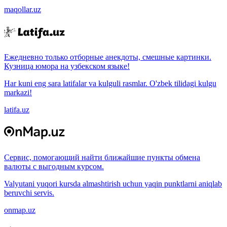
maqollar.uz
Ежедневно только отборные анекдоты, смешные картинки.
Кузница юмора на узбекском языке!
Har kuni eng sara latifalar va kulguli rasmlar. O'zbek tilidagi kulgu
markazi!
latifa.uz
Сервис, помогающий найти ближайшие пункты обмена
валюты с выгодным курсом.
Valyutani yuqori kursda almashtirish uchun yaqin punktlarni aniqlab
beruvchi servis.
onmap.uz