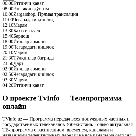
06:00
Еттинчи қават
08:00
Энг яқин дўстим
10:00
Zargarshop. Прямая трансляция
11:00
Чегарадаги қишлоқ
12:10
Марям
13:30
Бахтсиз куев
15:40
Бардош
18:00
Йиллар армони
19:00
Чегарадаги қишлоқ
20:10
Марям
21:30
Тўлқинлар бағрида
23:50
Дарз
02:00
Йиллар армони
02:50
Чегарадаги қишлоқ
03:30
Марям
04:20
Еттинчи қават
О проекте TvInfo — Телепрограмма
онлайн
TVinfo.uz — Программа передач всех популярных частных и
государственных телеканалов Узбекистана. Только актуальная
ТВ-программа с расписанием, временем, каналами и
названиями телевизионных передач на все каналы на сегодня,