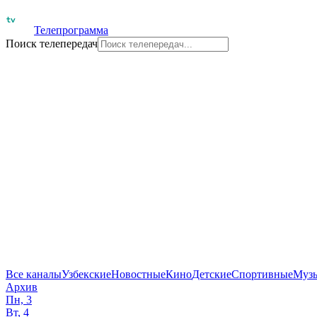
Телепрограмма
Поиск телепередач
Все каналы
Узбекские
Новостные
Кино
Детские
Спортивные
Муз
Архив
Пн, 3
Вт, 4