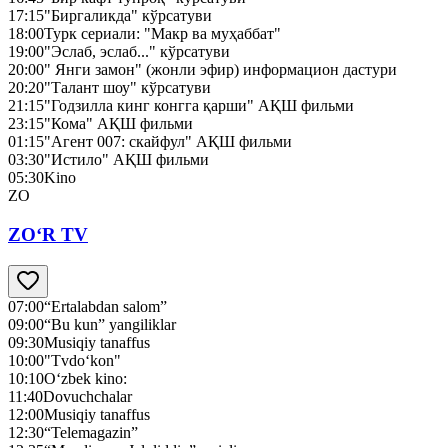
17:15
"Биргаликда" кўрсатуви
18:00
Турк сериали: "Макр ва муҳаббат"
19:00
"Эслаб, эслаб..." кўрсатуви
20:00
" Янги замон" (жонли эфир) информацион дастури
20:20
"Талант шоу" кўрсатуви
21:15
"Годзилла кинг конгга қарши" АҚШ фильми
23:15
"Кома" АҚШ фильми
01:15
"Агент 007: скайфул" АҚШ фильми
03:30
"Истило" АҚШ фильми
05:30
Kino
ZO
ZO‘R TV
07:00
“Ertalabdan salom”
09:00
“Bu kun” yangiliklar
09:30
Musiqiy tanaffus
10:00
"Tvdo‘kon"
10:10
O‘zbek kino:
11:40
Dovuchchalar
12:00
Musiqiy tanaffus
12:30
“Telemagazin”