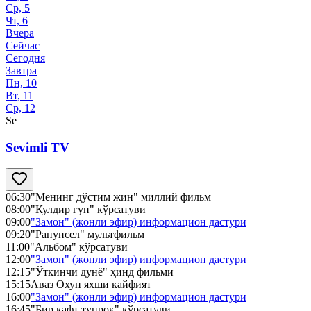
Ср, 5
Чт, 6
Вчера
Сейчас
Сегодня
Завтра
Пн, 10
Вт, 11
Ср, 12
Se
Sevimli TV
06:30
"Менинг дўстим жин" миллий фильм
08:00
"Кулдир гуп" кўрсатуви
09:00
"Замон" (жонли эфир) информацион дастури
09:20
"Рапунсел" мультфильм
11:00
"Альбом" кўрсатуви
12:00
"Замон" (жонли эфир) информацион дастури
12:15
"Ўткинчи дунё" ҳинд фильми
15:15
Аваз Охун яхши кайфият
16:00
"Замон" (жонли эфир) информацион дастури
16:45
"Бир кафт тупроқ" кўрсатуви