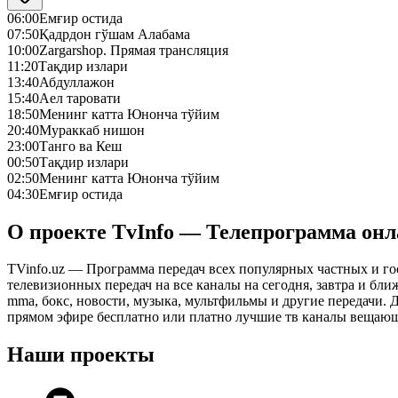
06:00
Емғир остида
07:50
Қадрдон гўшам Алабама
10:00
Zargarshop. Прямая трансляция
11:20
Тақдир излари
13:40
Абдуллажон
15:40
Аел таровати
18:50
Менинг катта Юнонча тўйим
20:40
Мураккаб нишон
23:00
Танго ва Кеш
00:50
Тақдир излари
02:50
Менинг катта Юнонча тўйим
04:30
Емғир остида
О проекте TvInfo — Телепрограмма он
TVinfo.uz — Программа передач всех популярных частных и го
телевизионных передач на все каналы на сегодня, завтра и бл
mma, бокс, новости, музыка, мультфильмы и другие передачи. Дл
прямом эфире бесплатно или платно лучшие тв каналы вещающ
Наши проекты