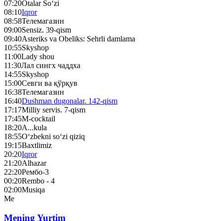
07:20
Otalar So‘zi
08:10
Iqror
08:58
Телемагазин
09:00
Sensiz. 39-qism
09:40
Asteriks va Obeliks: Sehrli damlama
10:55
Skyshop
11:00
Lady shou
11:30
Лал сингх чаддха
14:55
Skyshop
15:00
Севги ва қўрқув
16:38
Телемагазин
16:40
Dushman dugonalar. 142-qism
17:17
Milliy servis. 7-qism
17:45
M-cocktail
18:20
A...kula
18:55
O‘zbekni so‘zi qiziq
19:15
Baxtlimiz
20:20
Iqror
21:20
Alhazar
22:20
Рембо-3
00:20
Rembo - 4
02:00
Musiqa
Me
Mening Yurtim