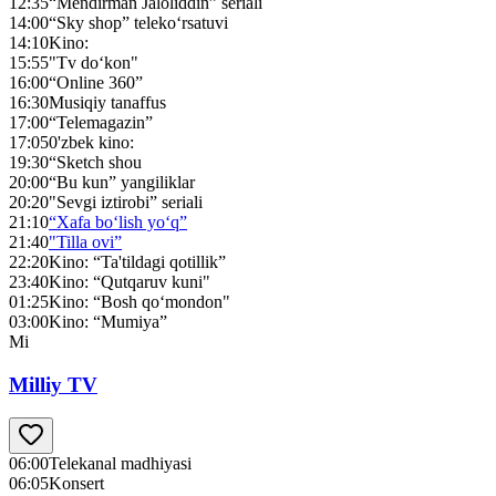
12:35
“Mendirman Jaloliddin” seriali
14:00
“Sky shop” teleko‘rsatuvi
14:10
Kino:
15:55
"Tv do‘kon"
16:00
“Online 360”
16:30
Musiqiy tanaffus
17:00
“Telemagazin”
17:05
0'zbek kino:
19:30
“Sketch shou
20:00
“Bu kun” yangiliklar
20:20
"Sevgi iztirobi” seriali
21:10
“Xafa bo‘lish yo‘q”
21:40
"Tilla ovi”
22:20
Kino: “Ta'tildagi qotillik”
23:40
Kino: “Qutqaruv kuni"
01:25
Kino: “Bosh qo‘mondon"
03:00
Kino: “Mumiya”
Mi
Milliy TV
06:00
Telekanal madhiyasi
06:05
Konsert