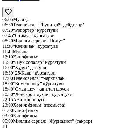
06:05
Мусиқа
06:30
Теленовелла “Буни ҳаёт дейдилар"
07:20
“Репортёр” кўрсатуви
07:45
“Стимул” кўрсатуви
08:20
Миллим сериал: “Номус”
11:30
“Келинчак” кўрсатуви
11:45
Мусиқа
12:10
Кинофильм:
15:40
“Шўх болалар” кўрсатувн
16:00
''Ҳудуд'' дастури
16:30
“25-Кадр” кўрсатуви
17:00
Теленовелла: “Чархпалак”
18:00
“Комедн шоу” кўрсатуви
18:40
“Омад шоу” капитал шоуси
20:30
“Хонсарой музик” кўрсатуви
22:15
Амирхон шоуси
23:00
Хориж фильм: (премьера)
01:00
Кино фильм:
03:00
Кинофильм:
05:00
Миллим сериал: “Журналист” (такрор)
FT