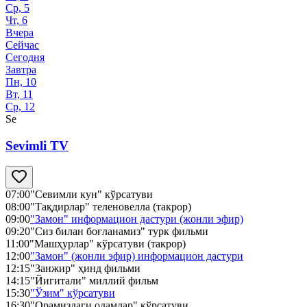
Ср, 5
Чт, 6
Вчера
Сейчас
Сегодня
Завтра
Пн, 10
Вт, 11
Ср, 12
Se
Sevimli TV
07:00
"Севимли кун" кўрсатуви
08:00
"Тақдирлар" теленовелла (такрор)
09:00
"Замон" информацион дастури (жонли эфир)
09:20
"Сиз билан боғланамиз" турк фильми
11:00
"Машҳурлар" кўрсатуви (такрор)
12:00
"Замон" (жонли эфир) информацион дастури
12:15
"Занжир" ҳинд фильми
14:15
"Йигитали" миллий фильм
15:30
"Ўзим" кўрсатуви
16:30
"Орамиздаги одамлар" кўрсатуви