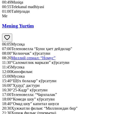
00:49
Musiqa
00:55
Telekanal madhiyasi
01:00
Тайёрлади
Me
Mening Yurtim
06:05
Мусиқа
07:00
Теленовелла “Буни ҳает дейдилар"
08:00
"Келинчак" кўрсатуви
08:20
Миллий сериал: “Номус”
11:30
“Саломатлик маркази” кўрсатуви
11:45
Мусика
12:00
Кинофильм:
15:00
Мусика
15:40
“Шўх болалар” кўрсатуви
16:00
''Ҳудуд'' дастури
16:30
“25-Кадр” кўрсатуви
17:00
Теленовелла: “Чархпалак”
18:00
“Комедн шоу” кўрсатуви
18:40
“Омад шоу” капитал шоуси
20:30
Ҳужжатли фильм: “Миллиондан бир"
21:30
Хориж фильм: (премьера)