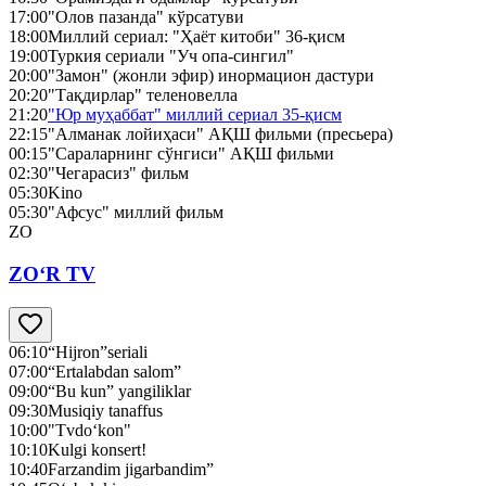
17:00
"Олов пазанда" кўрсатуви
18:00
Миллий сериал: "Ҳаёт китоби" 36-қисм
19:00
Туркия сериали "Уч опа-сингил"
20:00
"Замон" (жонли эфир) инормацион дастури
20:20
"Тақдирлар" теленовелла
21:20
"Юр муҳаббат" миллий сериал 35-қисм
22:15
"Алманак лойиҳаси" АҚШ фильми (пресьера)
00:15
"Сараларнинг сўнгиси" АҚШ фильми
02:30
"Чегарасиз" фильм
05:30
Kino
05:30
"Афсус" миллий фильм
ZO
ZO‘R TV
06:10
“Hijron”seriali
07:00
“Ertalabdan salom”
09:00
“Bu kun” yangiliklar
09:30
Musiqiy tanaffus
10:00
"Tvdo‘kon"
10:10
Kulgi konsert!
10:40
Farzandim jigarbandim”