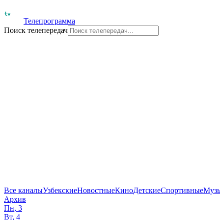
Телепрограмма
Поиск телепередач
Все каналы
Узбекские
Новостные
Кино
Детские
Спортивные
Муз
Архив
Пн, 3
Вт, 4