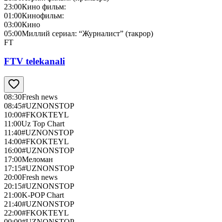
23:00
Кино фильм:
01:00
Кинофильм:
03:00
Кино
05:00
Миллий сериал: “Журналист” (такрор)
FT
FTV telekanali
08:30
Fresh news
08:45
#UZNONSTOP
10:00
#FKOKTEYL
11:00
Uz Top Chart
11:40
#UZNONSTOP
14:00
#FKOKTEYL
16:00
#UZNONSTOP
17:00
Меломан
17:15
#UZNONSTOP
20:00
Fresh news
20:15
#UZNONSTOP
21:00
K-POP Chart
21:40
#UZNONSTOP
22:00
#FKOKTEYL
00:00
#UZNONSTOP