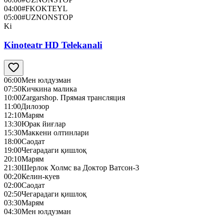
04:00
#FKOKTEYL
05:00
#UZNONSTOP
Ki
Kinoteatr HD Telekanali
06:00
Мен юлдузман
07:50
Кичкина малика
10:00
Zargarshop. Прямая трансляция
11:00
Дилозор
12:10
Марям
13:30
Юрак йиғлар
15:30
Маккени олтинлари
18:00
Саодат
19:00
Чегарадаги қишлоқ
20:10
Марям
21:30
Шерлок Холмс ва Доктор Ватсон-3
00:20
Келин-куев
02:00
Саодат
02:50
Чегарадаги қишлоқ
03:30
Марям
04:30
Мен юлдузман