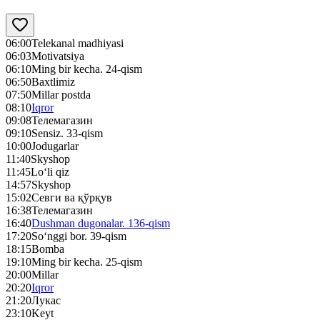
06:00
Telekanal madhiyasi
06:03
Motivatsiya
06:10
Ming bir kecha. 24-qism
06:50
Baxtlimiz
07:50
Millar postda
08:10
Iqror
09:08
Телемагазин
09:10
Sensiz. 33-qism
10:00
Jodugarlar
11:40
Skyshop
11:45
Lo‘li qiz
14:57
Skyshop
15:02
Севги ва қўрқув
16:38
Телемагазин
16:40
Dushman dugonalar. 136-qism
17:20
So‘nggi bor. 39-qism
18:15
Bomba
19:10
Ming bir kecha. 25-qism
20:00
Millar
20:20
Iqror
21:20
Лукас
23:10
Keyt