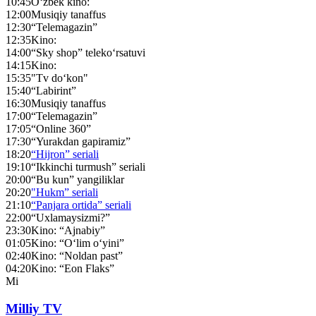
10:45
O‘zbek kino:
12:00
Musiqiy tanaffus
12:30
“Telemagazin”
12:35
Kino:
14:00
“Sky shop” teleko‘rsatuvi
14:15
Kino:
15:35
"Tv do‘kon"
15:40
“Labirint”
16:30
Musiqiy tanaffus
17:00
“Telemagazin”
17:05
“Online 360”
17:30
“Yurakdan gapiramiz”
18:20
“Hijron” seriali
19:10
“Ikkinchi turmush” seriali
20:00
“Bu kun” yangiliklar
20:20
"Hukm” seriali
21:10
“Panjara ortida” seriali
22:00
“Uxlamaysizmi?”
23:30
Kino: “Ajnabiy”
01:05
Kino: “O‘lim o‘yini”
02:40
Kino: “Noldan past”
04:20
Kino: “Eon Flaks”
Mi
Milliy TV