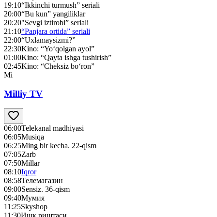
19:10
“Ikkinchi turmush” seriali
20:00
“Bu kun” yangiliklar
20:20
"Sevgi iztirobi” seriali
21:10
“Panjara ortida” seriali
22:00
“Uxlamaysizmi?”
22:30
Kino: “Yo‘qolgan ayol”
01:00
Kino: “Qayta ishga tushirish”
02:45
Kino: “Cheksiz bo‘ron”
Mi
Milliy TV
06:00
Telekanal madhiyasi
06:05
Musiqa
06:25
Ming bir kecha. 22-qism
07:05
Zarb
07:50
Millar
08:10
Iqror
08:58
Телемагазин
09:00
Sensiz. 36-qism
09:40
Мумия
11:25
Skyshop
11:30
Ишқ риштаси