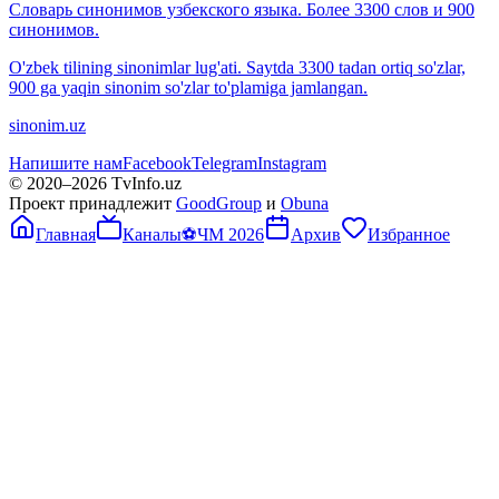
Словарь синонимов узбекского языка. Более 3300 слов и 900
синонимов.
O'zbek tilining sinonimlar lug'ati. Saytda 3300 tadan ortiq so'zlar,
900 ga yaqin sinonim so'zlar to'plamiga jamlangan.
sinonim.uz
Напишите нам
Facebook
Telegram
Instagram
© 2020–
2026
TvInfo.uz
Проект принадлежит
GoodGroup
и
Obuna
Главная
Каналы
⚽
ЧМ 2026
Архив
Избранное