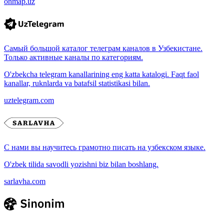
onmap.uz
Самый большой каталог телеграм каналов в Узбекистане.
Только активные каналы по категориям.
O'zbekcha telegram kanallarining eng katta katalogi. Faqt faol
kanallar, ruknlarda va batafsil statistikasi bilan.
uztelegram.com
С нами вы научитесь грамотно писать на узбекском языке.
O'zbek tilida savodli yozishni biz bilan boshlang.
sarlavha.com