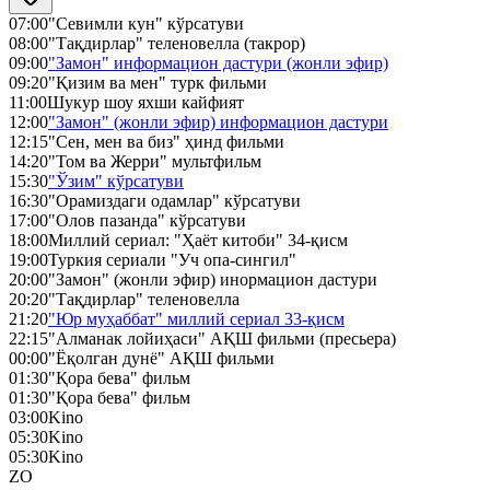
07:00
"Севимли кун" кўрсатуви
08:00
"Тақдирлар" теленовелла (такрор)
09:00
"Замон" информацион дастури (жонли эфир)
09:20
"Қизим ва мен" турк фильми
11:00
Шукур шоу яхши кайфият
12:00
"Замон" (жонли эфир) информацион дастури
12:15
"Сен, мен ва биз" ҳинд фильми
14:20
"Том ва Жерри" мультфильм
15:30
"Ўзим" кўрсатуви
16:30
"Орамиздаги одамлар" кўрсатуви
17:00
"Олов пазанда" кўрсатуви
18:00
Миллий сериал: "Ҳаёт китоби" 34-қисм
19:00
Туркия сериали "Уч опа-сингил"
20:00
"Замон" (жонли эфир) инормацион дастури
20:20
"Тақдирлар" теленовелла
21:20
"Юр муҳаббат" миллий сериал 33-қисм
22:15
"Алманак лойиҳаси" АҚШ фильми (пресьера)
00:00
"Ёқолган дунё" АҚШ фильми
01:30
"Қора бева" фильм
01:30
"Қора бева" фильм
03:00
Kino
05:30
Kino
05:30
Kino
ZO