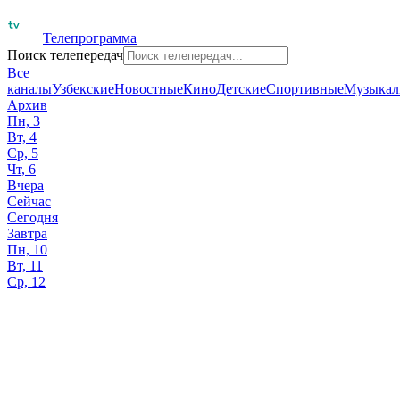
Телепрограмма
Поиск телепередач
Все
каналы
Узбекские
Новостные
Кино
Детские
Спортивные
Музыкал
Архив
Пн, 3
Вт, 4
Ср, 5
Чт, 6
Вчера
Сейчас
Сегодня
Завтра
Пн, 10
Вт, 11
Ср, 12