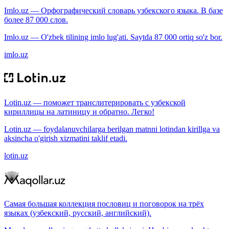
Imlo.uz — Орфографический словарь узбекского языка. В базе
более 87 000 слов.
Imlo.uz — O'zbek tilining imlo lug'ati. Saytda 87 000 ortiq so'z bor.
imlo.uz
Lotin.uz — поможет транслитерировать с узбекской
кириллицы на латиницу и обратно. Легко!
Lotin.uz — foydalanuvchilarga berilgan matnni lotindan kirillga va
aksincha o'girish xizmatini taklif etadi.
lotin.uz
Самая большая коллекция пословиц и поговорок на трёх
языках (узбекский, русский, английский).