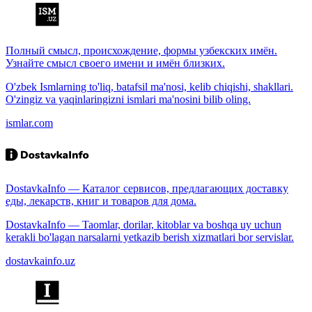
Полный смысл, происхождение, формы узбекских имён.
Узнайте смысл своего имени и имён близких.
O'zbek Ismlarning to'liq, batafsil ma'nosi, kelib chiqishi, shakllari.
O'zingiz va yaqinlaringizni ismlari ma'nosini bilib oling.
ismlar.com
DostavkaInfo — Каталог сервисов, предлагающих доставку
еды, лекарств, книг и товаров для дома.
DostavkaInfo — Taomlar, dorilar, kitoblar va boshqa uy uchun
kerakli bo'lagan narsalarni yetkazib berish xizmatlari bor servislar.
dostavkainfo.uz