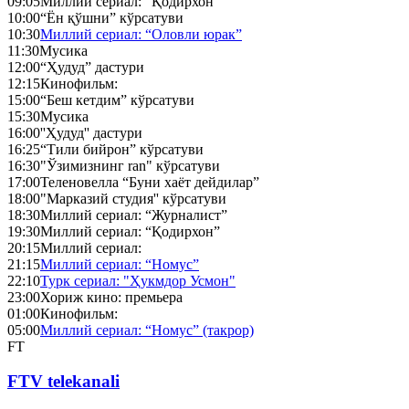
09:05
Миллий сериал: “Қодирхон”
10:00
“Ён қўшни” кўрсатуви
10:30
Миллий сериал: “Оловли юрак”
11:30
Мусика
12:00
“Ҳудуд” дастури
12:15
Кинофильм:
15:00
“Беш кетдим” кўрсатуви
15:30
Мусика
16:00
''Ҳудуд'' дастури
16:25
“Тили бийрон” кўрсатуви
16:30
"Ўзимизнинг ran" кўрсатуви
17:00
Теленовелла “Буни хаёт дейдилар”
18:00
"Марказий студия'' кўрсатуви
18:30
Миллий сериал: “Журналист”
19:30
Миллий сериал: “Қодирхон”
20:15
Миллий сериал:
21:15
Миллий сериал: “Номус”
22:10
Турк сериал: "Ҳукмдор Усмон"
23:00
Хориж кино: премьера
01:00
Кинофильм:
05:00
Миллий сериал: “Номус” (такрор)
FT
FTV telekanali