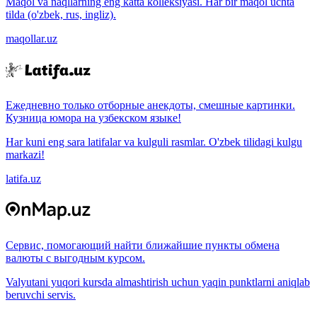
Maqol va naqllarning eng katta kolleksiyasi. Har bir maqol uchta
tilda (o'zbek, rus, ingliz).
maqollar.uz
Ежедневно только отборные анекдоты, смешные картинки.
Кузница юмора на узбекском языке!
Har kuni eng sara latifalar va kulguli rasmlar. O'zbek tilidagi kulgu
markazi!
latifa.uz
Сервис, помогающий найти ближайшие пункты обмена
валюты с выгодным курсом.
Valyutani yuqori kursda almashtirish uchun yaqin punktlarni aniqlab
beruvchi servis.