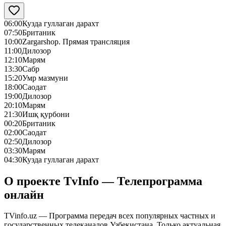
06:00
Кузда гуллаган дарахт
07:50
Британик
10:00
Zargarshop. Прямая трансляция
11:00
Дилозор
12:10
Марям
13:30
Сабр
15:20
Умр мазмуни
18:00
Саодат
19:00
Дилозор
20:10
Марям
21:30
Ишқ қурбони
00:20
Британик
02:00
Саодат
02:50
Дилозор
03:30
Марям
04:30
Кузда гуллаган дарахт
О проекте TvInfo — Телепрограмма
онлайн
TVinfo.uz — Программа передач всех популярных частных и
государственных телеканалов Узбекистана. Только актуальная