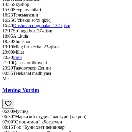
14:55
Skyshop
15:00
Sevgi ovchilari
16:23
Телемагазин
16:25
O‘zbekni so‘zi qiziq
16:40
Dushman dugonalar. 132-qism
17:17
So‘nggi bor. 37-qism
18:05
A...kula
18:30
Shohshou
19:19
Ming bir kecha. 23-qism
20:00
Millar
20:20
Iqror
21:10
Qasoskor tikuvchi
23:20
Тажовузкор Денни
00:55
Telekanal madhiyasi
Me
Mening Yurtim
06:00
Мусиқа
06:30
“Марказий студия” дастури (такрор)
07:00
“Омон-омон” кўрсатуви
08:15
Т-н: “Буни ҳаёт дейдилар”