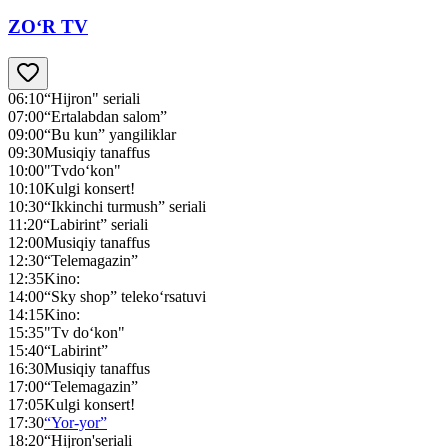
ZO‘R TV
06:10
“Hijron" seriali
07:00
“Ertalabdan salom”
09:00
“Bu kun” yangiliklar
09:30
Musiqiy tanaffus
10:00
"Tvdo‘kon"
10:10
Kulgi konsert!
10:30
“Ikkinchi turmush” seriali
11:20
“Labirint” seriali
12:00
Musiqiy tanaffus
12:30
“Telemagazin”
12:35
Kino:
14:00
“Sky shop” teleko‘rsatuvi
14:15
Kino:
15:35
"Tv do‘kon"
15:40
“Labirint”
16:30
Musiqiy tanaffus
17:00
“Telemagazin”
17:05
Kulgi konsert!
17:30
“Yor-yor”
18:20
“Hijron'seriali