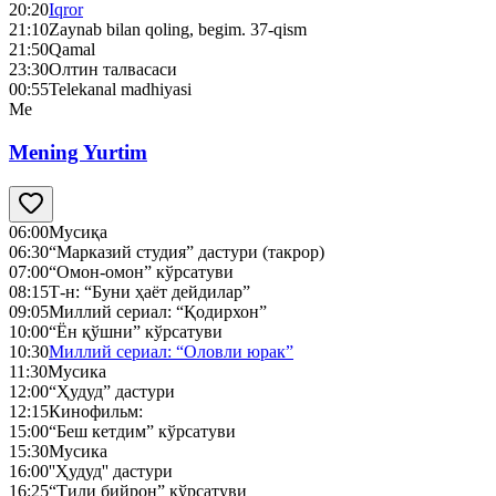
20:20
Iqror
21:10
Zaynab bilan qoling, begim. 37-qism
21:50
Qamal
23:30
Олтин талвасаси
00:55
Telekanal madhiyasi
Me
Mening Yurtim
06:00
Мусиқа
06:30
“Марказий студия” дастури (такрор)
07:00
“Омон-омон” кўрсатуви
08:15
Т-н: “Буни ҳаёт дейдилар”
09:05
Миллий сериал: “Қодирхон”
10:00
“Ён қўшни” кўрсатуви
10:30
Миллий сериал: “Оловли юрак”
11:30
Мусика
12:00
“Ҳудуд” дастури
12:15
Кинофильм:
15:00
“Беш кетдим” кўрсатуви
15:30
Мусика
16:00
''Ҳудуд'' дастури
16:25
“Тили бийрон” кўрсатуви