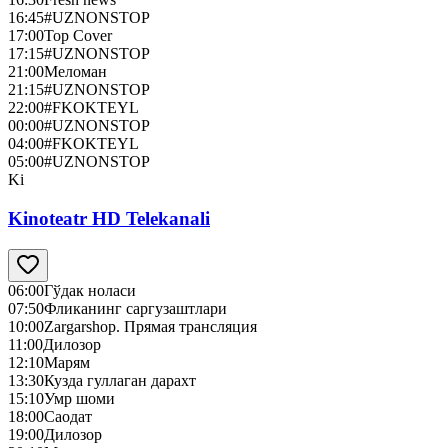
16:45
#UZNONSTOP
17:00
Top Cover
17:15
#UZNONSTOP
21:00
Меломан
21:15
#UZNONSTOP
22:00
#FKOKTEYL
00:00
#UZNONSTOP
04:00
#FKOKTEYL
05:00
#UZNONSTOP
Ki
Kinoteatr HD Telekanali
06:00
Гўдак ноласи
07:50
Фликанинг саргузаштлари
10:00
Zargarshop. Прямая трансляция
11:00
Дилозор
12:10
Марям
13:30
Кузда гуллаган дарахт
15:10
Умр шоми
18:00
Саодат
19:00
Дилозор