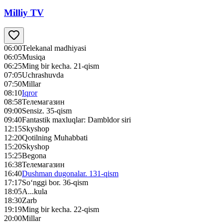
Milliy TV
06:00
Telekanal madhiyasi
06:05
Musiqa
06:25
Ming bir kecha. 21-qism
07:05
Uchrashuvda
07:50
Millar
08:10
Iqror
08:58
Телемагазин
09:00
Sensiz. 35-qism
09:40
Fantastik maхluqlar: Dambldor siri
12:15
Skyshop
12:20
Qotilning Muhabbati
15:20
Skyshop
15:25
Begona
16:38
Телемагазин
16:40
Dushman dugonalar. 131-qism
17:17
So‘nggi bor. 36-qism
18:05
A...kula
18:30
Zarb
19:19
Ming bir kecha. 22-qism
20:00
Millar