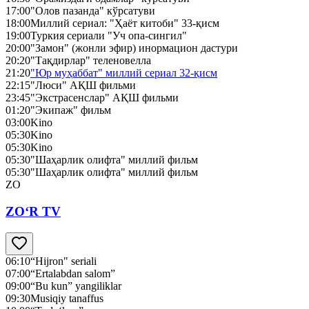
17:00
"Олов пазанда" кўрсатуви
18:00
Миллий сериал: "Ҳаёт китоби" 33-қисм
19:00
Туркия сериали "Уч опа-сингил"
20:00
"Замон" (жонли эфир) инормацион дастури
20:20
"Тақдирлар" теленовелла
21:20
"Юр муҳаббат" миллий сериал 32-қисм
22:15
"Люси" АҚШ фильми
23:45
"Экстрасенслар" АҚШ фильми
01:20
"Экипаж" фильм
03:00
Kino
05:30
Kino
05:30
Kino
05:30
"Шаҳарлик олифта" миллий фильм
05:30
"Шаҳарлик олифта" миллий фильм
ZO
ZO‘R TV
06:10
“Hijron" seriali
07:00
“Ertalabdan salom”
09:00
“Bu kun” yangiliklar
09:30
Musiqiy tanaffus