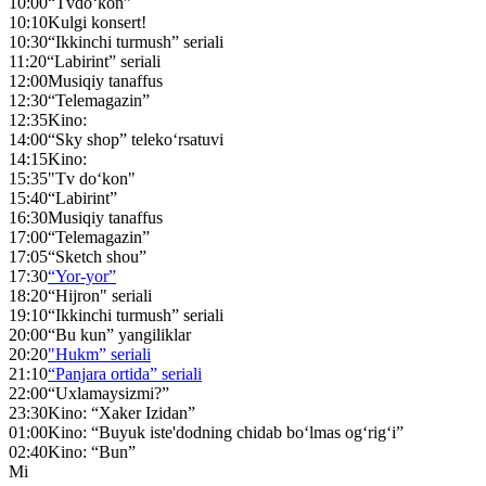
10:00
“Tvdo‘kon”
10:10
Kulgi konsert!
10:30
“Ikkinchi turmush” seriali
11:20
“Labirint” seriali
12:00
Musiqiy tanaffus
12:30
“Telemagazin”
12:35
Kino:
14:00
“Sky shop” teleko‘rsatuvi
14:15
Kino:
15:35
"Tv do‘kon"
15:40
“Labirint”
16:30
Musiqiy tanaffus
17:00
“Telemagazin”
17:05
“Sketch shou”
17:30
“Yor-yor”
18:20
“Hijron" seriali
19:10
“Ikkinchi turmush” seriali
20:00
“Bu kun” yangiliklar
20:20
"Hukm” seriali
21:10
“Panjara ortida” seriali
22:00
“Uxlamaysizmi?”
23:30
Kino: “Xaker Izidan”
01:00
Kino: “Buyuk iste'dodning chidab bo‘lmas og‘rig‘i”
02:40
Kino: “Bun”
Mi