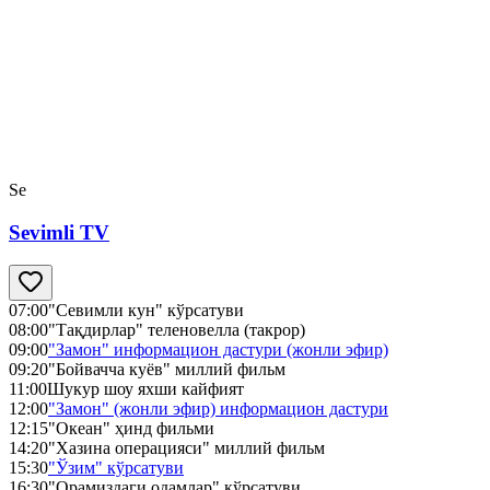
Se
Sevimli TV
07:00
"Севимли кун" кўрсатуви
08:00
"Тақдирлар" теленовелла (такрор)
09:00
"Замон" информацион дастури (жонли эфир)
09:20
"Бойвачча куёв" миллий фильм
11:00
Шукур шоу яхши кайфият
12:00
"Замон" (жонли эфир) информацион дастури
12:15
"Океан" ҳинд фильми
14:20
"Хазина операцияси" миллий фильм
15:30
"Ўзим" кўрсатуви
16:30
"Орамиздаги одамлар" кўрсатуви