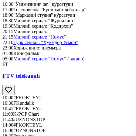
16:30
"Ўзимизнинг ran" кўрсатуви
17:00
Теленовелла “Буни хаёт дейдилар”
18:00
"Марказий студия'' кўрсатуви
18:30
Миллий сериал: “Журналист”
19:30
Миллий сериал: “Қодирхон”
20:15
Миллий сериал:
21:15
Миллий сериал: “Номус”
22:10
Турк сериал: "Ҳукмдор Усмон"
23:00
Хориж кино: премьера
01:00
Кинофильм:
05:00
Миллий сериал: “Номус” (такрор)
FT
FTV telekanali
10:00
#FKOKTEYL
10:30
FKundalik
10:45
#FKOKTEYL
11:00
K-POP Chart
11:40
#UZNONSTOP
14:00
#FKOKTEYL
16:00
#UZNONSTOP
16:30
Fresh news