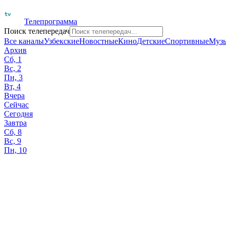
Телепрограмма
Поиск телепередач
Все каналы
Узбекские
Новостные
Кино
Детские
Спортивные
Муз
Архив
Сб, 1
Вс, 2
Пн, 3
Вт, 4
Вчера
Сейчас
Сегодня
Завтра
Сб, 8
Вс, 9
Пн, 10