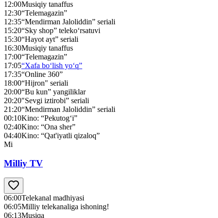
12:00
Musiqiy tanaffus
12:30
“Telemagazin”
12:35
“Mendirman Jaloliddin” seriali
15:20
“Sky shop” teleko‘rsatuvi
15:30
“Hayot ayt” seriali
16:30
Musiqiy tanaffus
17:00
“Telemagazin”
17:05
“Xafa bo‘lish yo‘q”
17:35
“Online 360”
18:00
“Hijron" seriali
20:00
“Bu kun” yangiliklar
20:20
"Sevgi iztirobi” seriali
21:20
“Mendirman Jaloliddin” seriali
00:10
Kino: “Pekutog‘i”
02:40
Kino: “Ona sher”
04:40
Kino: “Qat'iyatli qizaloq”
Mi
Milliy TV
06:00
Telekanal madhiyasi
06:05
Milliy telekanaliga ishoning!
06:13
Musiqa