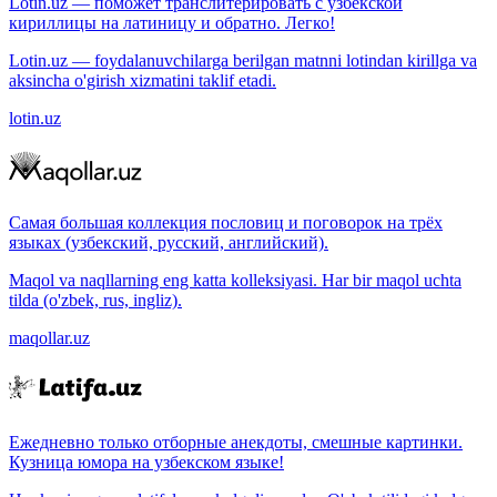
Lotin.uz — поможет транслитерировать с узбекской
кириллицы на латиницу и обратно. Легко!
Lotin.uz — foydalanuvchilarga berilgan matnni lotindan kirillga va
aksincha o'girish xizmatini taklif etadi.
lotin.uz
Самая большая коллекция пословиц и поговорок на трёх
языках (узбекский, русский, английский).
Maqol va naqllarning eng katta kolleksiyasi. Har bir maqol uchta
tilda (o'zbek, rus, ingliz).
maqollar.uz
Ежедневно только отборные анекдоты, смешные картинки.
Кузница юмора на узбекском языке!