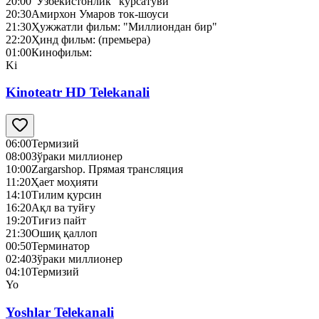
20:00
“Ўзбекистонлик” кўрсатуви
20:30
Амирхон Умаров ток-шоуси
21:30
Ҳужжатли фильм: "Миллиондан бир"
22:20
Ҳинд фильм: (премьера)
01:00
Кинофильм:
Ki
Kinoteatr HD Telekanali
06:00
Термизий
08:00
Зўраки миллионер
10:00
Zargarshop. Прямая трансляция
11:20
Ҳает моҳияти
14:10
Тилим қурсин
16:20
Ақл ва туйғу
19:20
Тиғиз пайт
21:30
Ошиқ қаллоп
00:50
Терминатор
02:40
Зўраки миллионер
04:10
Термизий
Yo
Yoshlar Telekanali