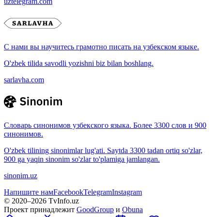
uztelegram.com
С нами вы научитесь грамотно писать на узбекском языке.
O'zbek tilida savodli yozishni biz bilan boshlang.
sarlavha.com
Словарь синонимов узбекского языка. Более 3300 слов и 900
синонимов.
O'zbek tilining sinonimlar lug'ati. Saytda 3300 tadan ortiq so'zlar,
900 ga yaqin sinonim so'zlar to'plamiga jamlangan.
sinonim.uz
Напишите нам
Facebook
Telegram
Instagram
© 2020–
2026
TvInfo.uz
Проект принадлежит
GoodGroup
и
Obuna