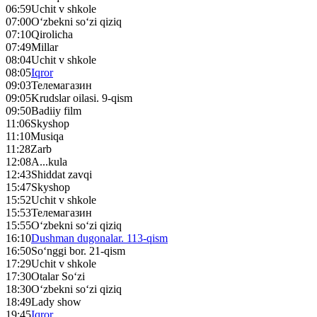
06:59
Uchit v shkole
07:00
O‘zbekni so‘zi qiziq
07:10
Qirolicha
07:49
Millar
08:04
Uchit v shkole
08:05
Iqror
09:03
Телемагазин
09:05
Krudslar oilasi. 9-qism
09:50
Badiiy film
11:06
Skyshop
11:10
Musiqa
11:28
Zarb
12:08
A...kula
12:43
Shiddat zavqi
15:47
Skyshop
15:52
Uchit v shkole
15:53
Телемагазин
15:55
O‘zbekni so‘zi qiziq
16:10
Dushman dugonalar. 113-qism
16:50
So‘nggi bor. 21-qism
17:29
Uchit v shkole
17:30
Otalar So‘zi
18:30
O‘zbekni so‘zi qiziq
18:49
Lady show
19:45
Iqror