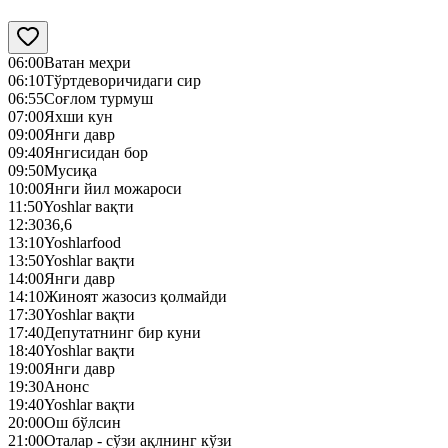
06:00
Ватан меҳри
06:10
Тўртдеворичидаги сир
06:55
Соғлом турмуш
07:00
Яхши кун
09:00
Янги давр
09:40
Янгисидан бор
09:50
Mусиқа
10:00
Янги йил можароси
11:50
Yoshlar вақти
12:30
36,6
13:10
Yoshlarfood
13:50
Yoshlar вақти
14:00
Янги давр
14:10
Жиноят жазосиз қолмайди
17:30
Yoshlar вақти
17:40
Депутатнинг бир куни
18:40
Yoshlar вақти
19:00
Янги давр
19:30
Анонс
19:40
Yoshlar вақти
20:00
Ош бўлсин
21:00
Оталар - сўзи ақлнинг кўзи