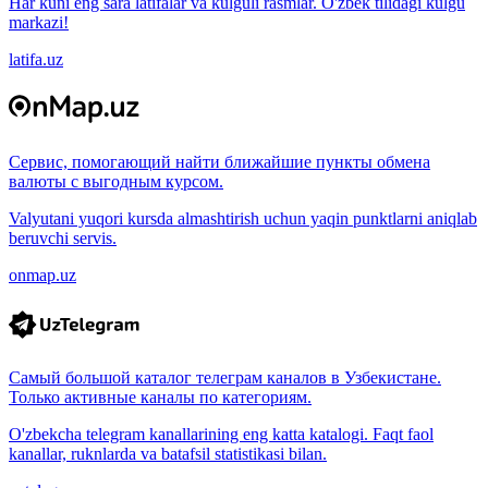
Har kuni eng sara latifalar va kulguli rasmlar. O'zbek tilidagi kulgu
markazi!
latifa.uz
Сервис, помогающий найти ближайшие пункты обмена
валюты с выгодным курсом.
Valyutani yuqori kursda almashtirish uchun yaqin punktlarni aniqlab
beruvchi servis.
onmap.uz
Самый большой каталог телеграм каналов в Узбекистане.
Только активные каналы по категориям.
O'zbekcha telegram kanallarining eng katta katalogi. Faqt faol
kanallar, ruknlarda va batafsil statistikasi bilan.