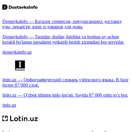
DostavkaInfo — Каталог сервисов, предлагающих доставку
еды, лекарств, книг и товаров для дома.
DostavkaInfo — Taomlar, dorilar, kitoblar va boshqa uy uchun
kerakli bo'lagan narsalarni yetkazib berish xizmatlari bor servislar.
dostavkainfo.uz
Imlo.uz — Орфографический словарь узбекского языка. В базе
более 87 000 слов.
Imlo.uz — O'zbek tilining imlo lug'ati. Saytda 87 000 ortiq so'z bor.
imlo.uz