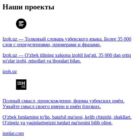
Наши проекты
Izoh.uz — Толковый словарь узбекского языка. Более 35 000
слов с определениями, примерами и фразами.
Izoh.uz — O'zbek tilining xalqona izohli lug'ati. 35 000 dan ortiq
so'zlar izohi, misollari va iboralari bilan.
izoh.uz
Полный смысл, происхождение, формы узбекских имён.
Узнайте смысл своего имени и имён близких.
O'zbek Ismlarning to'liq, batafsil ma'nosi, kelib chiqishi, shakllari.
O'zingiz va yaqinlaringizni ismlari ma'nosini bilib oling.
ismlar.com