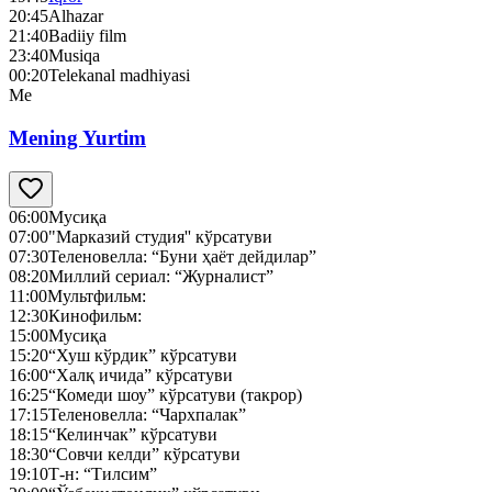
20:45
Alhazar
21:40
Badiiy film
23:40
Musiqa
00:20
Telekanal madhiyasi
Me
Mening Yurtim
06:00
Мусиқа
07:00
"Марказий студия'' кўрсатуви
07:30
Теленовелла: “Буни ҳаёт дейдилар”
08:20
Миллий сериал: “Журналист”
11:00
Мультфильм:
12:30
Кинофильм:
15:00
Мусиқа
15:20
“Хуш кўрдик” кўрсатуви
16:00
“Халқ ичида” кўрсатуви
16:25
“Комеди шоу” кўрсатуви (такрор)
17:15
Теленовелла: “Чархпалак”
18:15
“Келинчак” кўрсатуви
18:30
“Совчи келди” кўрсатуви
19:10
Т-н: “Тилсим”