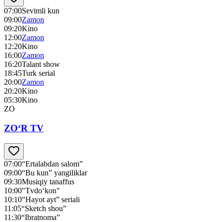
07:00
Sevimli kun
09:00
Zamon
09:20
Kino
12:00
Zamon
12:20
Kino
16:00
Zamon
16:20
Talant show
18:45
Turk serial
20:00
Zamon
20:20
Kino
05:30
Kino
ZO
ZO‘R TV
07:00
“Ertalabdan salom”
09:00
“Bu kun” yangiliklar
09:30
Musiqiy tanaffus
10:00
"Tvdo‘kon"
10:10
“Hayot ayt” seriali
11:05
“Sketch shou”
11:30
“Ibratnoma”