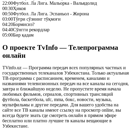
22:00
Футбол. Ла Лига. Мальорка - Вальядолид
00:30
Ҳикоя
00:50
Футбол. Ла Лига. Эспаньол - Жирона
03:00
Тўғри сўзнинг тўқмоғи
04:20
Бормисиз?
04:40
Сўнгги рекордлар
05:00
Бир қадам
О проекте TvInfo — Телепрограмма
онлайн
TVinfo.uz — Программа передач всех популярных частных и
государственных телеканалов Узбекистана. Только актуальная
ТВ-программа с расписанием, временем, каналами и
названиями телевизионных передач на все каналы на сегодня,
завтра и ближайшую неделю. Не пропустите время начала
любимых фильмов, сериалов, спортивных трансляций
футбола, баскетбола, ufc, mma, бокс, новости, музыка,
мультфильмы и другие передачи. Для вашего удобства на
сайте все ТВ каналы имеют ссылку на просмотр online, вы
всегда будете знать где смотреть онлайн в прямом эфире
бесплатно или платно лучшие тв каналы вещающие в
Узбекистане.