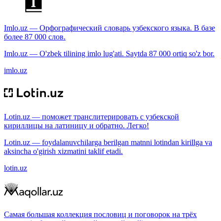
Imlo.uz — Орфографический словарь узбекского языка. В базе
более 87 000 слов.
Imlo.uz — O'zbek tilining imlo lug'ati. Saytda 87 000 ortiq so'z bor.
imlo.uz
Lotin.uz — поможет транслитерировать с узбекской
кириллицы на латиницу и обратно. Легко!
Lotin.uz — foydalanuvchilarga berilgan matnni lotindan kirillga va
aksincha o'girish xizmatini taklif etadi.
lotin.uz
Самая большая коллекция пословиц и поговорок на трёх