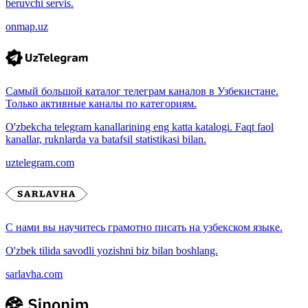
beruvchi servis.
onmap.uz
Самый большой каталог телеграм каналов в Узбекистане.
Только активные каналы по категориям.
O'zbekcha telegram kanallarining eng katta katalogi. Faqt faol
kanallar, ruknlarda va batafsil statistikasi bilan.
uztelegram.com
С нами вы научитесь грамотно писать на узбекском языке.
O'zbek tilida savodli yozishni biz bilan boshlang.
sarlavha.com