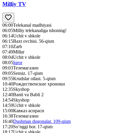
Milliy TV
06:00
Telekanal madhiyasi
06:05
Milliy telekanaliga ishoning!
06:14
Uchit v shkole
06:15
Baxt ovchisi. 56-qism
07:10
Zarb
07:49
Millar
08:04
Uchit v shkole
08:05
Iqror
09:03
Телемагазин
09:05
Sensiz. 17-qism
09:55
Krudslar oilasi. 5-qism
10:40
Рождественские хроники
12:35
Skyshop
12:40
Banti va Babli 2
14:54
Skyshop
14:59
Uchit v shkole
15:00
Кавказ асираси
16:38
Телемагазин
16:40
Dushman dugonalar. 109-qism
17:20
So‘nggi bor. 17-qism
18:17
Uchit v shkole