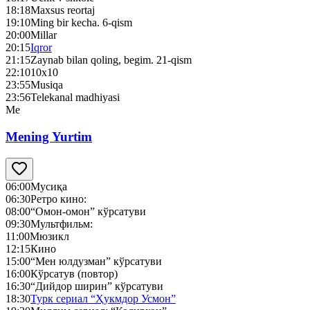
18:18
Maxsus reortaj
19:10
Ming bir kecha. 6-qism
20:00
Millar
20:15
Iqror
21:15
Zaynab bilan qoling, begim. 21-qism
22:10
10х10
23:55
Musiqa
23:56
Telekanal madhiyasi
Me
Mening Yurtim
06:00
Мусиқа
06:30
Ретро кино:
08:00
“Омон-омон” кўрсатуви
09:30
Мультфильм:
11:00
Мюзикл
12:15
Кино
15:00
“Мен юлдузман” кўрсатуви
16:00
Кўрсатув (повтор)
16:30
“Дийдор ширин” кўрсатуви
18:30
Турк сериал “Ҳукмдор Усмон”