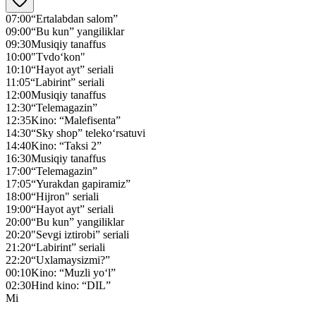
07:00
“Ertalabdan salom”
09:00
“Bu kun” yangiliklar
09:30
Musiqiy tanaffus
10:00
"Tvdo‘kon"
10:10
“Hayot ayt” seriali
11:05
“Labirint” seriali
12:00
Musiqiy tanaffus
12:30
“Telemagazin”
12:35
Kino: “Malefisenta”
14:30
“Sky shop” teleko‘rsatuvi
14:40
Kino: “Taksi 2”
16:30
Musiqiy tanaffus
17:00
“Telemagazin”
17:05
“Yurakdan gapiramiz”
18:00
“Hijron" seriali
19:00
“Hayot ayt” seriali
20:00
“Bu kun” yangiliklar
20:20
"Sevgi iztirobi” seriali
21:20
“Labirint” seriali
22:20
“Uxlamaysizmi?”
00:10
Kino: “Muzli yo‘l”
02:30
Hind kino: “DIL”
Mi