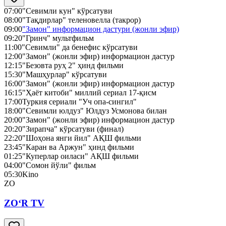
07:00
"Севимли кун" кўрсатуви
08:00
"Тақдирлар" теленовелла (такрор)
09:00
"Замон" информацион дастури (жонли эфир)
09:20
"Гринч" мультфильм
11:00
"Севимли" да бенефис кўрсатуви
12:00
"Замон" (жонли эфир) информацион дастур
12:15
"Безовта руҳ 2" ҳинд фильми
15:30
"Машҳурлар" кўрсатуви
16:00
"Замон" (жонли эфир) информацион дастур
16:15
"Ҳаёт китоби" миллий сериал 17-қисм
17:00
Туркия сериали "Уч опа-сингил"
18:00
"Севимли юлдуз" Юлдуз Усмонова билан
20:00
"Замон" (жонли эфир) информацион дастур
20:20
"Зирапча" кўрсатуви (финал)
22:20
"Шоҳона янги йил" АҚШ фильми
23:45
"Каран ва Аржун" ҳинд фильми
01:25
"Куперлар оиласи" АҚШ фильми
04:00
"Сомон йўли" фильм
05:30
Kino
ZO
ZO‘R TV