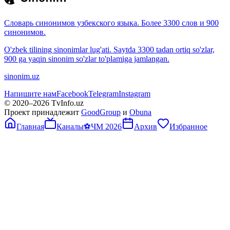
Словарь синонимов узбекского языка. Более 3300 слов и 900
синонимов.
O'zbek tilining sinonimlar lug'ati. Saytda 3300 tadan ortiq so'zlar,
900 ga yaqin sinonim so'zlar to'plamiga jamlangan.
sinonim.uz
Напишите нам
Facebook
Telegram
Instagram
© 2020–
2026
TvInfo.uz
Проект принадлежит
GoodGroup
и
Obuna
Главная
Каналы
⚽
ЧМ 2026
Архив
Избранное