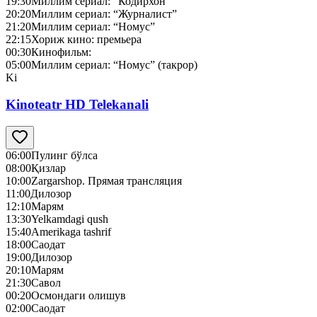
19:30
Миллим сериал: “Кодирхон”
20:20
Миллим сериал: “Журналист”
21:20
Миллим сериал: “Номус”
22:15
Хориж кино: премьера
00:30
Кинофильм:
05:00
Миллим сериал: “Номус” (такрор)
Ki
Kinoteatr HD Telekanali
06:00
Пулинг бўлса
08:00
Қизлар
10:00
Zargarshop. Прямая трансляция
11:00
Дилозор
12:10
Марям
13:30
Yelkamdagi qush
15:40
Amerikaga tashrif
18:00
Саодат
19:00
Дилозор
20:10
Марям
21:30
Савол
00:20
Осмондаги олишув
02:00
Саодат