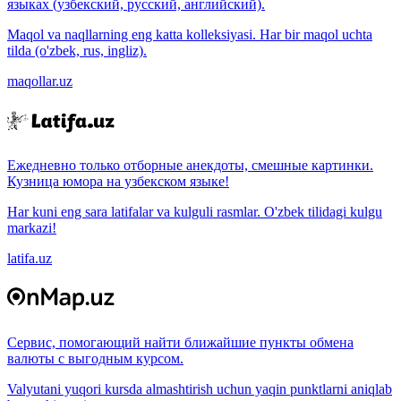
языках (узбекский, русский, английский).
Maqol va naqllarning eng katta kolleksiyasi. Har bir maqol uchta
tilda (o'zbek, rus, ingliz).
maqollar.uz
Ежедневно только отборные анекдоты, смешные картинки.
Кузница юмора на узбекском языке!
Har kuni eng sara latifalar va kulguli rasmlar. O'zbek tilidagi kulgu
markazi!
latifa.uz
Сервис, помогающий найти ближайшие пункты обмена
валюты с выгодным курсом.
Valyutani yuqori kursda almashtirish uchun yaqin punktlarni aniqlab