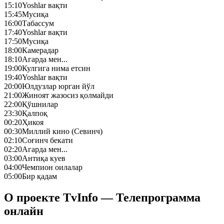
15:10
Yoshlar вақти
15:45
Mусиқа
16:00
Табассум
17:40
Yoshlar вақти
17:50
Mусиқа
18:00
Камерадар
18:10
Агарда мен...
19:00
Кулгига нима етсин
19:40
Yoshlar вақти
20:00
Юлдузлар юрган йўл
21:00
Жиноят жазосиз қолмайди
22:00
Қўшнилар
23:30
Қалпоқ
00:20
Ҳикоя
00:30
Миллий кино (Севинч)
02:10
Соғинч бекати
02:20
Агарда мен...
03:00
Антиқа куев
04:00
Чемпион оилалар
05:00
Бир қадам
О проекте TvInfo — Телепрограмма
онлайн