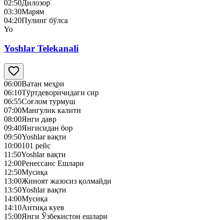
02:50
Дилозор
03:30
Марям
04:20
Пулинг бўлса
Yo
Yoshlar Telekanali
06:00
Ватан меҳри
06:10
Тўртдеворичидаги сир
06:55
Соғлом турмуш
07:00
Мангулик калити
08:00
Янги давр
09:40
Янгисидан бор
09:50
Yoshlar вақти
10:00
101 рейс
11:50
Yoshlar вақти
12:00
Ренессанс Ешлари
12:50
Mусиқа
13:00
Жиноят жазосиз қолмайди
13:50
Yoshlar вақти
14:00
Mусиқа
14:10
Антиқа куев
15:00
Янги Ўзбекистон ешлари