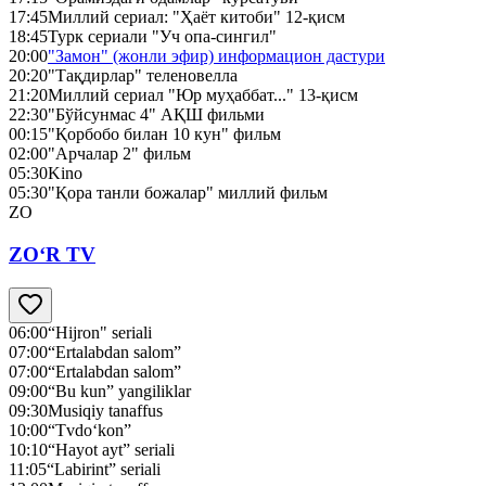
17:45
Миллий сериал: "Ҳаёт китоби" 12-қисм
18:45
Турк сериали "Уч опа-сингил"
20:00
"Замон" (жонли эфир) информацион дастури
20:20
"Тақдирлар" теленовелла
21:20
Миллий сериал "Юр муҳаббат..." 13-қисм
22:30
"Бўйсунмас 4" АҚШ фильми
00:15
"Қорбобо билан 10 кун" фильм
02:00
"Арчалар 2" фильм
05:30
Kino
05:30
"Қора танли божалар" миллий фильм
ZO
ZO‘R TV
06:00
“Hijron" seriali
07:00
“Ertalabdan salom”
07:00
“Ertalabdan salom”
09:00
“Bu kun” yangiliklar
09:30
Musiqiy tanaffus
10:00
“Tvdo‘kon”
10:10
“Hayot ayt” seriali
11:05
“Labirint” seriali