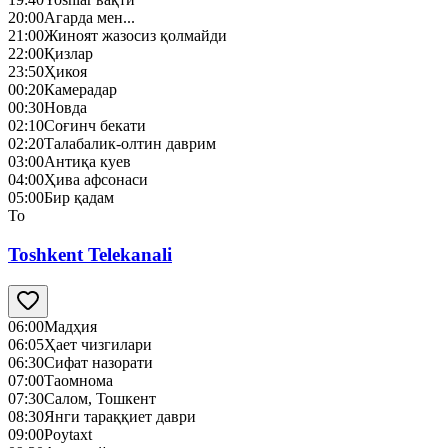
20:00
Агарда мен...
21:00
Жиноят жазосиз қолмайди
22:00
Қизлар
23:50
Ҳикоя
00:20
Камерадар
00:30
Новда
02:10
Соғинч бекати
02:20
Талабалик-олтин даврим
03:00
Антиқа куев
04:00
Ҳива афсонаси
05:00
Бир қадам
To
Toshkent Telekanali
06:00
Мадҳия
06:05
Ҳает чизгилари
06:30
Сифат назорати
07:00
Таомнома
07:30
Cалом, Тошкент
08:30
Янги тараққиет даври
09:00
Poytaxt