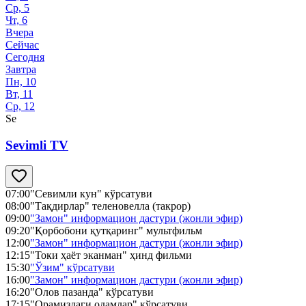
Ср, 5
Чт, 6
Вчера
Сейчас
Сегодня
Завтра
Пн, 10
Вт, 11
Ср, 12
Se
Sevimli TV
07:00
"Севимли кун" кўрсатуви
08:00
"Тақдирлар" теленовелла (такрор)
09:00
"Замон" информацион дастури (жонли эфир)
09:20
"Қорбобони қутқаринг" мультфильм
12:00
"Замон" информацион дастури (жонли эфир)
12:15
"Токи ҳаёт эканман" ҳинд фильми
15:30
"Ўзим" кўрсатуви
16:00
"Замон" информацион дастури (жонли эфир)
16:20
"Олов пазанда" кўрсатуви
17:15
"Орамиздаги одамлар" кўрсатуви