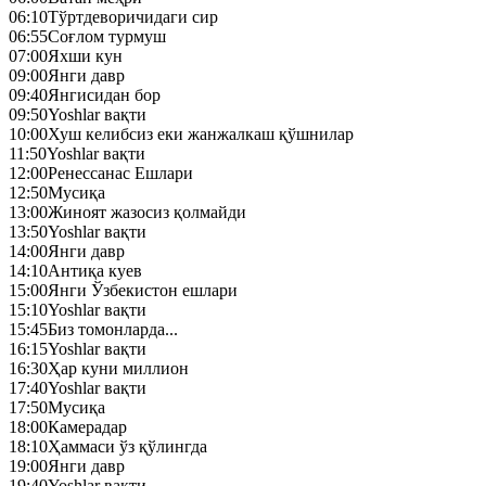
06:10
Тўртдеворичидаги сир
06:55
Соғлом турмуш
07:00
Яхши кун
09:00
Янги давр
09:40
Янгисидан бор
09:50
Yoshlar вақти
10:00
Хуш келибсиз еки жанжалкаш қўшнилар
11:50
Yoshlar вақти
12:00
Ренессанас Ешлари
12:50
Mусиқа
13:00
Жиноят жазосиз қолмайди
13:50
Yoshlar вақти
14:00
Янги давр
14:10
Антиқа куев
15:00
Янги Ўзбекистон ешлари
15:10
Yoshlar вақти
15:45
Биз томонларда...
16:15
Yoshlar вақти
16:30
Ҳар куни миллион
17:40
Yoshlar вақти
17:50
Mусиқа
18:00
Камерадар
18:10
Ҳаммаси ўз қўлингда
19:00
Янги давр
19:40
Yoshlar вақти