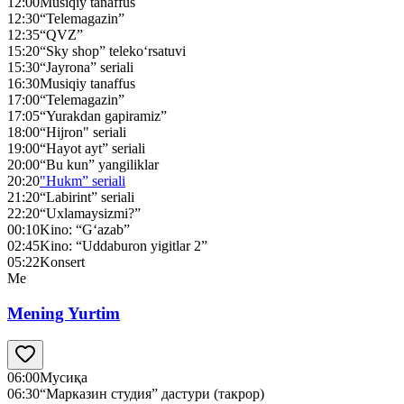
12:00
Musiqiy tanaffus
12:30
“Telemagazin”
12:35
“QVZ”
15:20
“Sky shop” teleko‘rsatuvi
15:30
“Jayrona” seriali
16:30
Musiqiy tanaffus
17:00
“Telemagazin”
17:05
“Yurakdan gapiramiz”
18:00
“Hijron" seriali
19:00
“Hayot ayt” seriali
20:00
“Bu kun” yangiliklar
20:20
"Hukm” seriali
21:20
“Labirint” seriali
22:20
“Uxlamaysizmi?”
00:10
Kino: “G‘azab”
02:45
Kino: “Uddaburon yigitlar 2”
05:22
Konsert
Me
Mening Yurtim
06:00
Мусиқа
06:30
“Марказин студия” дастури (такрор)