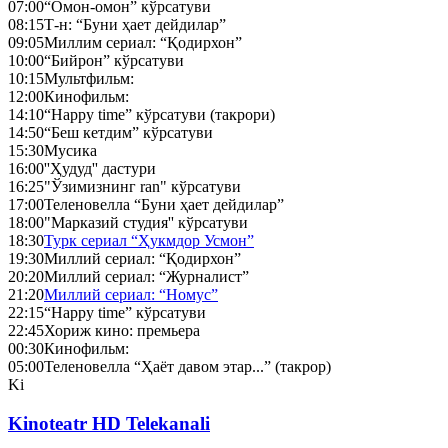
07:00
“Омон-омон” кўрсатуви
08:15
Т-н: “Буни ҳает дейдилар”
09:05
Миллим сериал: “Қодирхон”
10:00
“Бийрон” кўрсатуви
10:15
Мультфильм:
12:00
Кинофильм:
14:10
“Happy time” кўрсатуви (такрори)
14:50
“Беш кетдим” кўрсатуви
15:30
Мусика
16:00
''Ҳудуд'' дастури
16:25
"Ўзимизнинг ran" кўрсатуви
17:00
Теленовелла “Буни ҳает дейдилар”
18:00
"Марказий студия'' кўрсатуви
18:30
Турк сериал “Ҳукмдор Усмон”
19:30
Миллий сериал: “Қодирхон”
20:20
Миллий сериал: “Журналист”
21:20
Миллий сериал: “Номус”
22:15
“Happy time” кўрсатуви
22:45
Хориж кино: премьера
00:30
Кинофильм:
05:00
Теленовелла “Ҳаёт давом этар...” (такрор)
Ki
Kinoteatr HD Telekanali