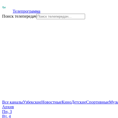
Телепрограмма
Поиск телепередач
Все каналы
Узбекские
Новостные
Кино
Детские
Спортивные
Муз
Архив
Пн, 3
Вт, 4