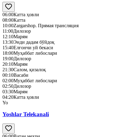
06:00
Катта ҳовли
08:00
Катта
10:00
Zargarshop. Прямая трансляция
11:00
Дилозор
12:10
Марям
13:30
Энди дадам бўйдоқ
15:40
Елғончи уй бекаси
18:00
Муҳаббат либослари
19:00
Дилозор
20:10
Марям
21:30
Салом, қизалоқ
00:10
Васаби
02:00
Муҳаббат либослари
02:50
Дилозор
03:30
Марям
04:20
Катта ҳовли
Yo
Yoshlar Telekanali
06:00
Ватан меҳри