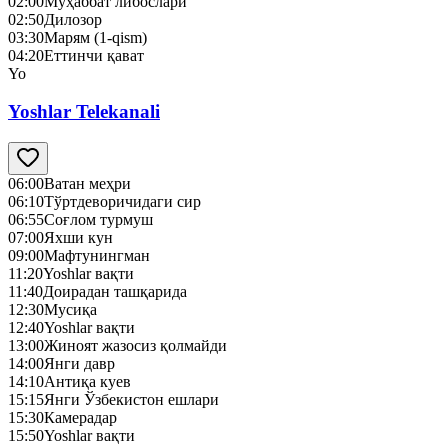
02:00
Муҳаббат либослари
02:50
Дилозор
03:30
Марям (1-qism)
04:20
Еттинчи қават
Yo
Yoshlar Telekanali
06:00
Ватан меҳри
06:10
Тўртдеворичидаги сир
06:55
Соғлом турмуш
07:00
Яхши кун
09:00
Мафтунингман
11:20
Yoshlar вақти
11:40
Доирадан ташқарида
12:30
Mусиқа
12:40
Yoshlar вақти
13:00
Жиноят жазосиз қолмайди
14:00
Янги давр
14:10
Антиқа куев
15:15
Янги Ўзбекистон ешлари
15:30
Камерадар
15:50
Yoshlar вақти