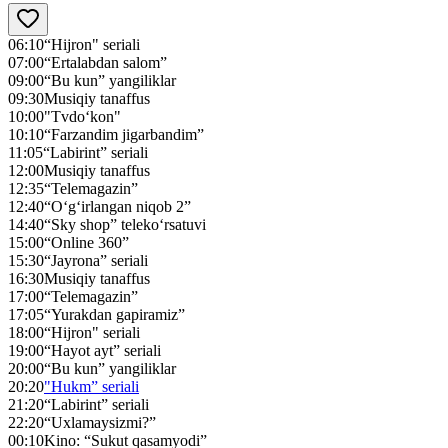
06:10
“Hijron" seriali
07:00
“Ertalabdan salom”
09:00
“Bu kun” yangiliklar
09:30
Musiqiy tanaffus
10:00
"Tvdo‘kon"
10:10
“Farzandim jigarbandim”
11:05
“Labirint” seriali
12:00
Musiqiy tanaffus
12:35
“Telemagazin”
12:40
“O‘g‘irlangan niqob 2”
14:40
“Sky shop” teleko‘rsatuvi
15:00
“Online 360”
15:30
“Jayrona” seriali
16:30
Musiqiy tanaffus
17:00
“Telemagazin”
17:05
“Yurakdan gapiramiz”
18:00
“Hijron" seriali
19:00
“Hayot ayt” seriali
20:00
“Bu kun” yangiliklar
20:20
"Hukm” seriali
21:20
“Labirint” seriali
22:20
“Uxlamaysizmi?”
00:10
Kino: “Sukut qasamyodi”