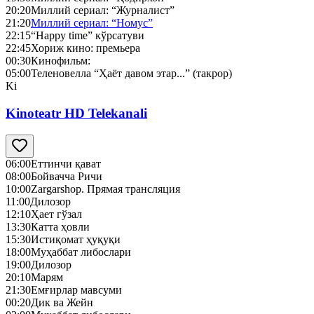
20:20
Миллий сериал: “Журналист”
21:20
Миллий сериал: “Номус”
22:15
“Happy time” кўрсатуви
22:45
Хориж кино: премьера
00:30
Кинофильм:
05:00
Теленовелла “Ҳаёт давом этар...” (такрор)
Ki
Kinoteatr HD Telekanali
06:00
Еттинчи қават
08:00
Бойвачча Ричи
10:00
Zargarshop. Прямая трансляция
11:00
Дилозор
12:10
Ҳает гўзал
13:30
Катта ҳовли
15:30
Истиқомат ҳуқуқи
18:00
Муҳаббат либослари
19:00
Дилозор
20:10
Марям
21:30
Емғирлар мавсуми
00:20
Дик ва Жейн