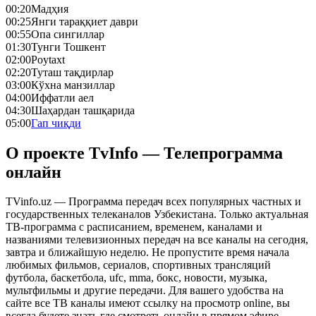
00:20
Мадҳия
00:25
Янги тараққиет даври
00:55
Опа сингиллар
01:30
Тунги Тошкент
02:00
Poytaxt
02:20
Туташ тақдирлар
03:00
Кўхна манзиллар
04:00
Иффатли аел
04:30
Шаҳардан ташқарида
05:00
Гап чиқди
О проекте TvInfo — Телепрограмма
онлайн
TVinfo.uz — Программа передач всех популярных частных и
государственных телеканалов Узбекистана. Только актуальная
ТВ-программа с расписанием, временем, каналами и
названиями телевизионных передач на все каналы на сегодня,
завтра и ближайшую неделю. Не пропустите время начала
любимых фильмов, сериалов, спортивных трансляций
футбола, баскетбола, ufc, mma, бокс, новости, музыка,
мультфильмы и другие передачи. Для вашего удобства на
сайте все ТВ каналы имеют ссылку на просмотр online, вы
всегда будете знать где смотреть онлайн в прямом эфире