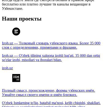
бесплатно или платно лучшие тв каналы вещающие в
Узбекистане.
Наши проекты
Izoh.uz — Толковый словарь узбекского языка. Более 35 000
слов с определениями, примерами и фразами.
Izoh.uz — O'zbek tilining xalqona izohli lug'ati. 35 000 dan ortiq
so'zlar izohi, misollari va iboralari bilan.
izoh.uz
Полный смысл, происхождение, формы узбекских имён.
Узнайте смысл своего имени и имён близких.
O'zbek Ismlarning to'liq, batafsil ma'nosi, kelib chiqishi, shakllari.