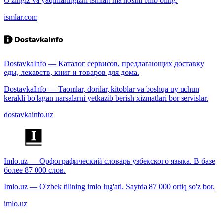
O'zingiz va yaqinlaringizni ismlari ma'nosini bilib oling.
ismlar.com
DostavkaInfo — Каталог сервисов, предлагающих доставку
еды, лекарств, книг и товаров для дома.
DostavkaInfo — Taomlar, dorilar, kitoblar va boshqa uy uchun
kerakli bo'lagan narsalarni yetkazib berish xizmatlari bor servislar.
dostavkainfo.uz
Imlo.uz — Орфографический словарь узбекского языка. В базе
более 87 000 слов.
Imlo.uz — O'zbek tilining imlo lug'ati. Saytda 87 000 ortiq so'z bor.
imlo.uz