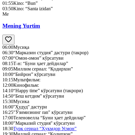
01:55
Kino: “Bun”
03:50
Kino: “Santa izidan”
Me
Mening Yurtim
06:00
Мусиқа
06:30
“Марказин студия” дастури (такрор)
07:00
“Омон-омон” кўрсатуви
08:15
Т-н: “Буни ҳает дейдилар”
09:05
Миллим сериал: “Қодирхон”
10:00
“Бийрон” кўрсатуви
10:15
Мультфильм:
12:00
Кинофильм:
14:10
“Happy time” кўрсатуви (такрори)
14:50
“Беш кетдим” кўрсатуви
15:30
Мусика
16:00
''Ҳудуд'' дастури
16:25
"Ўзимизнинг ran" кўрсатуви
17:00
Теленовелла “Буни ҳает дейдилар”
18:00
"Марказий студия'' кўрсатуви
18:30
Турк сериал “Ҳукмдор Усмон”
19:30
Миллий сериал: “Қодирхон”