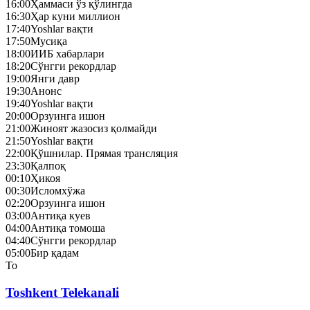
16:00
Ҳаммаси ўз қўлингда
16:30
Ҳар куни миллион
17:40
Yoshlar вақти
17:50
Mусиқа
18:00
ИИБ хабарлари
18:20
Сўнгги рекордлар
19:00
Янги давр
19:30
Анонс
19:40
Yoshlar вақти
20:00
Орзуинга ишон
21:00
Жиноят жазосиз қолмайди
21:50
Yoshlar вақти
22:00
Қўшнилар. Прямая трансляция
23:30
Қалпоқ
00:10
Ҳикоя
00:30
Исломхўжа
02:20
Орзуинга ишон
03:00
Антиқа куев
04:00
Антиқа томоша
04:40
Сўнгги рекордлар
05:00
Бир қадам
To
Toshkent Telekanali