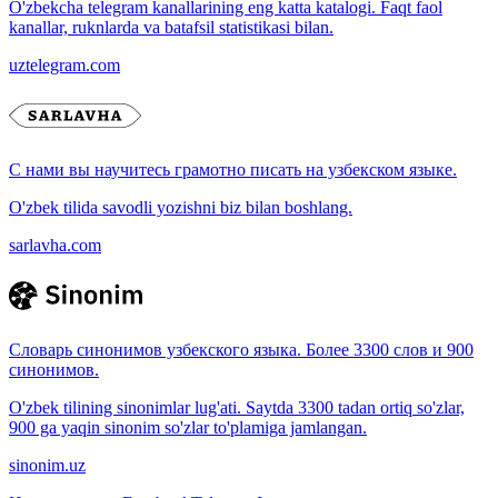
O'zbekcha telegram kanallarining eng katta katalogi. Faqt faol
kanallar, ruknlarda va batafsil statistikasi bilan.
uztelegram.com
С нами вы научитесь грамотно писать на узбекском языке.
O'zbek tilida savodli yozishni biz bilan boshlang.
sarlavha.com
Словарь синонимов узбекского языка. Более 3300 слов и 900
синонимов.
O'zbek tilining sinonimlar lug'ati. Saytda 3300 tadan ortiq so'zlar,
900 ga yaqin sinonim so'zlar to'plamiga jamlangan.
sinonim.uz