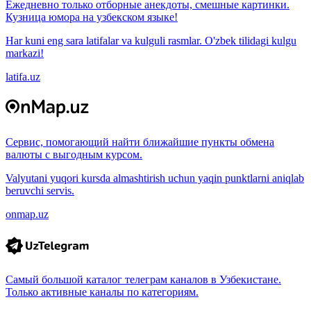
Ежедневно только отборные анекдоты, смешные картинки.
Кузница юмора на узбекском языке!
Har kuni eng sara latifalar va kulguli rasmlar. O'zbek tilidagi kulgu
markazi!
latifa.uz
Сервис, помогающий найти ближайшие пункты обмена
валюты с выгодным курсом.
Valyutani yuqori kursda almashtirish uchun yaqin punktlarni aniqlab
beruvchi servis.
onmap.uz
Самый большой каталог телеграм каналов в Узбекистане.
Только активные каналы по категориям.