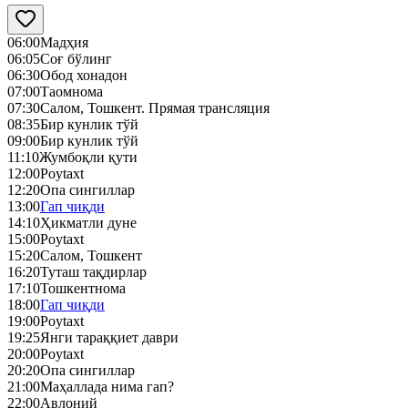
06:00
Мадҳия
06:05
Соғ бўлинг
06:30
Обод хонадон
07:00
Таомнома
07:30
Cалом, Тошкент. Прямая трансляция
08:35
Бир кунлик тўй
09:00
Бир кунлик тўй
11:10
Жумбоқли қути
12:00
Poytaxt
12:20
Опа сингиллар
13:00
Гап чиқди
14:10
Ҳикматли дуне
15:00
Poytaxt
15:20
Cалом, Тошкент
16:20
Туташ тақдирлар
17:10
Тошкентнома
18:00
Гап чиқди
19:00
Poytaxt
19:25
Янги тараққиет даври
20:00
Poytaxt
20:20
Опа сингиллар
21:00
Маҳаллада нима гап?
22:00
Авлоний