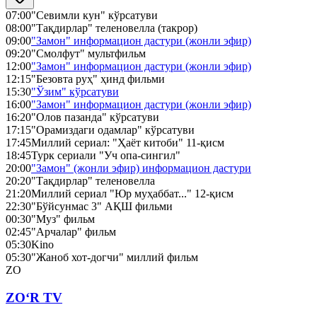
07:00
"Севимли кун" кўрсатуви
08:00
"Тақдирлар" теленовелла (такрор)
09:00
"Замон" информацион дастури (жонли эфир)
09:20
"Смолфут" мультфильм
12:00
"Замон" информацион дастури (жонли эфир)
12:15
"Безовта руҳ" ҳинд фильми
15:30
"Ўзим" кўрсатуви
16:00
"Замон" информацион дастури (жонли эфир)
16:20
"Олов пазанда" кўрсатуви
17:15
"Орамиздаги одамлар" кўрсатуви
17:45
Миллий сериал: "Ҳаёт китоби" 11-қисм
18:45
Турк сериали "Уч опа-сингил"
20:00
"Замон" (жонли эфир) информацион дастури
20:20
"Тақдирлар" теленовелла
21:20
Миллий сериал "Юр муҳаббат..." 12-қисм
22:30
"Бўйсунмас 3" АҚШ фильми
00:30
"Муз" фильм
02:45
"Арчалар" фильм
05:30
Kino
05:30
"Жаноб хот-догчи" миллий фильм
ZO
ZO‘R TV