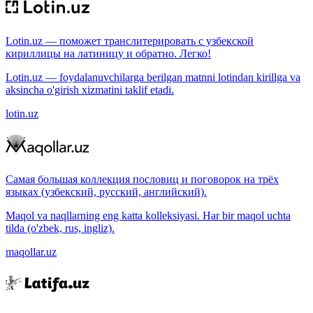
Lotin.uz — поможет транслитерировать с узбекской
кириллицы на латиницу и обратно. Легко!
Lotin.uz — foydalanuvchilarga berilgan matnni lotindan kirillga va
aksincha o'girish xizmatini taklif etadi.
lotin.uz
Самая большая коллекция пословиц и поговорок на трёх
языках (узбекский, русский, английский).
Maqol va naqllarning eng katta kolleksiyasi. Har bir maqol uchta
tilda (o'zbek, rus, ingliz).
maqollar.uz