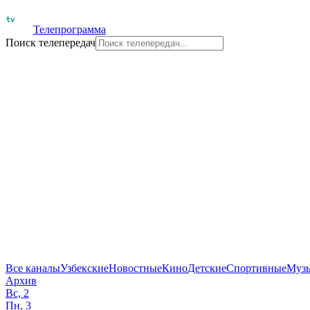
Телепрограмма
Поиск телепередач
Все каналы
Узбекские
Новостные
Кино
Детские
Спортивные
Муз
Архив
Вс, 2
Пн, 3