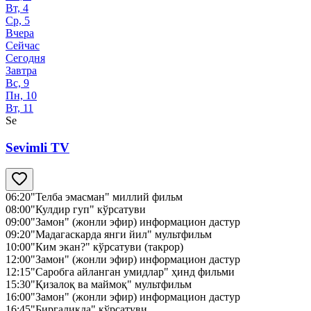
Вт, 4
Ср, 5
Вчера
Сейчас
Сегодня
Завтра
Вс, 9
Пн, 10
Вт, 11
Se
Sevimli TV
06:20
"Телба эмасман" миллий фильм
08:00
"Кулдир гуп" кўрсатуви
09:00
"Замон" (жонли эфир) информацион дастур
09:20
"Мадагаскарда янги йил" мультфильм
10:00
"Ким экан?" кўрсатуви (такрор)
12:00
"Замон" (жонли эфир) информацион дастур
12:15
"Саробга айланган умидлар" ҳинд фильми
15:30
"Қизалоқ ва маймоқ" мультфильм
16:00
"Замон" (жонли эфир) информацион дастур
16:45
"Биргаликда" кўрсатуви