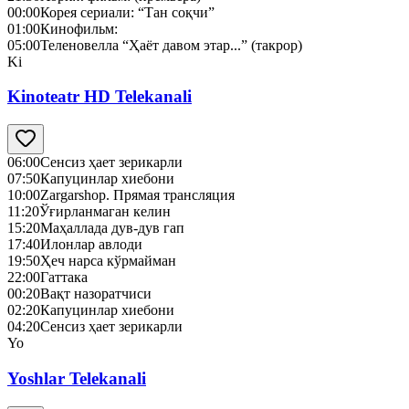
00:00
Корея сериали: “Тан соқчи”
01:00
Кинофильм:
05:00
Теленовелла “Ҳаёт давом этар...” (такрор)
Ki
Kinoteatr HD Telekanali
06:00
Сенсиз ҳает зерикарли
07:50
Капуцинлар хиебони
10:00
Zargarshop. Прямая трансляция
11:20
Ўғирланмаган келин
15:20
Маҳаллада дув-дув гап
17:40
Илонлар авлоди
19:50
Ҳеч нарса кўрмайман
22:00
Гаттака
00:20
Вақт назоратчиси
02:20
Капуцинлар хиебони
04:20
Сенсиз ҳает зерикарли
Yo
Yoshlar Telekanali