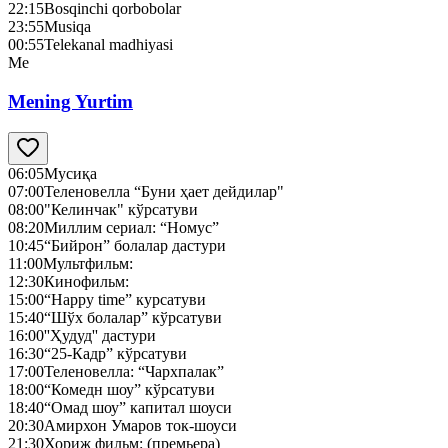
22:15
Bosqinchi qorbobolar
23:55
Musiqa
00:55
Telekanal madhiyasi
Me
Mening Yurtim
06:05
Мусиқа
07:00
Теленовелла “Буни ҳает дейдилар"
08:00
"Келинчак" кўрсатуви
08:20
Миллим сериал: “Номус”
10:45
“Бийрон” болалар дастури
11:00
Мультфильм:
12:30
Кинофильм:
15:00
“Happy time” курсатуви
15:40
“Шўх болалар” кўрсатуви
16:00
''Ҳудуд'' дастури
16:30
“25-Кадр” кўрсатуви
17:00
Теленовелла: “Чархпалак”
18:00
“Комедн шоу” кўрсатуви
18:40
“Омад шоу” капитал шоуси
20:30
Амирхон Умаров ток-шоуси
21:30
Хориж фильм: (премьера)