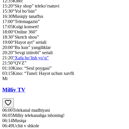
12:35
Kino:
15:20
“Sky shop” teleko‘rsatuvi
15:30
“Yol bo‘lsin”
16:30
Musiqiy tanaffus
17:00
“Telemagazin”
17:05
Kulgi konsert!
18:00
“Online 360”
18:30
"Sketch shou”
19:00
“Hayot ayt” seriali
20:00
“Bu kun” yangiliklar
20:20
"Sevgi iztirobi” seriali
21:20
“Xafa bo‘lish yo‘q”
21:50
“QVZ”
01:10
Kino: “Seul poygasi”
03:15
Kino: “Tunel: Hayot uchun xavfli
Mi
Milliy TV
06:00
Telekanal madhiyasi
06:05
Milliy telekanaliga ishoning!
06:14
Musiqa
06:49
Uchit v shkole