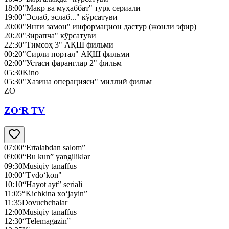
18:00
"Макр ва муҳаббат" турк сериали
19:00
"Эслаб, эслаб..." кўрсатуви
20:00
"Янги замон" информацион дастур (жонли эфир)
20:20
"Зирапча" кўрсатуви
22:30
"Тимсоҳ 3" АҚШ фильми
00:20
"Сирли портал" АҚШ фильми
02:00
"Устаси фаранглар 2" фильм
05:30
Kino
05:30
"Хазина операцияси" миллий фильм
ZO
ZO‘R TV
07:00
“Ertalabdan salom”
09:00
“Bu kun” yangiliklar
09:30
Musiqiy tanaffus
10:00
"Tvdo‘kon"
10:10
“Hayot ayt” seriali
11:05
“Kichkina xo‘jayin”
11:35
Dovuchchalar
12:00
Musiqiy tanaffus
12:30
“Telemagazin”