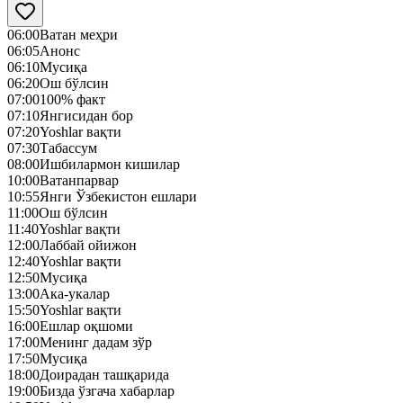
06:00
Ватан меҳри
06:05
Анонс
06:10
Mусиқа
06:20
Ош бўлсин
07:00
100% факт
07:10
Янгисидан бор
07:20
Yoshlar вақти
07:30
Табассум
08:00
Ишбилармон кишилар
10:00
Ватанпарвар
10:55
Янги Ўзбекистон ешлари
11:00
Ош бўлсин
11:40
Yoshlar вақти
12:00
Лаббай ойижон
12:40
Yoshlar вақти
12:50
Mусиқа
13:00
Ака-укалар
15:50
Yoshlar вақти
16:00
Ешлар оқшоми
17:00
Менинг дадам зўр
17:50
Mусиқа
18:00
Доирадан ташқарида
19:00
Бизда ўзгача хабарлар