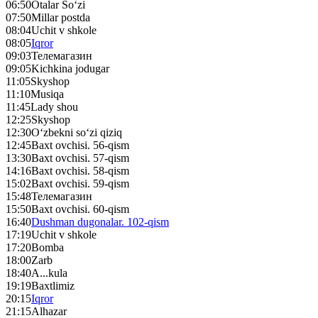
06:50
Otalar So‘zi
07:50
Millar postda
08:04
Uchit v shkole
08:05
Iqror
09:03
Телемагазин
09:05
Kichkina jodugar
11:05
Skyshop
11:10
Musiqa
11:45
Lady shou
12:25
Skyshop
12:30
O‘zbekni so‘zi qiziq
12:45
Baxt ovchisi. 56-qism
13:30
Baxt ovchisi. 57-qism
14:16
Baxt ovchisi. 58-qism
15:02
Baxt ovchisi. 59-qism
15:48
Телемагазин
15:50
Baxt ovchisi. 60-qism
16:40
Dushman dugonalar. 102-qism
17:19
Uchit v shkole
17:20
Bomba
18:00
Zarb
18:40
A...kula
19:19
Baxtlimiz
20:15
Iqror
21:15
Alhazar