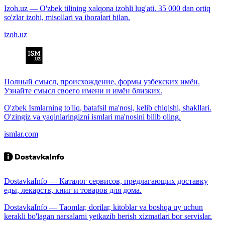
Izoh.uz — O'zbek tilining xalqona izohli lug'ati. 35 000 dan ortiq
so'zlar izohi, misollari va iboralari bilan.
izoh.uz
Полный смысл, происхождение, формы узбекских имён.
Узнайте смысл своего имени и имён близких.
O'zbek Ismlarning to'liq, batafsil ma'nosi, kelib chiqishi, shakllari.
O'zingiz va yaqinlaringizni ismlari ma'nosini bilib oling.
ismlar.com
DostavkaInfo — Каталог сервисов, предлагающих доставку
еды, лекарств, книг и товаров для дома.
DostavkaInfo — Taomlar, dorilar, kitoblar va boshqa uy uchun
kerakli bo'lagan narsalarni yetkazib berish xizmatlari bor servislar.