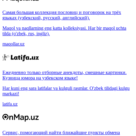
Самая большая коллекция пословиц и поговорок на трёх
языках (узбекский, русский, английский).
Maqol va naqllarning eng katta kolleksiyasi. Har bir maqol uchta
tilda (o'zbek, rus, ingliz).
maqollar.uz
Ежедневно только отборные анекдоты, смешные картинки.
Кузница юмора на узбекском языке!
Har kuni eng sara latifalar va kulguli rasmlar. O'zbek tilidagi kulgu
markazi!
latifa.uz
Сервис, помогающий найти ближайшие пункты обмена