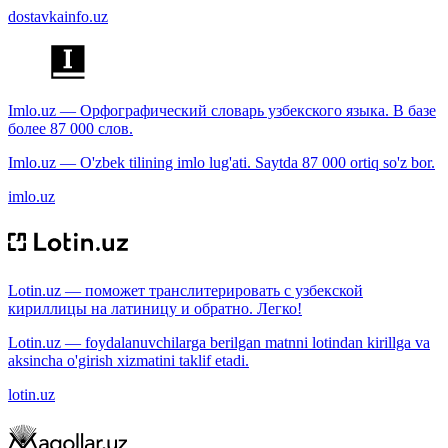
dostavkainfo.uz
Imlo.uz — Орфографический словарь узбекского языка. В базе
более 87 000 слов.
Imlo.uz — O'zbek tilining imlo lug'ati. Saytda 87 000 ortiq so'z bor.
imlo.uz
Lotin.uz — поможет транслитерировать с узбекской
кириллицы на латиницу и обратно. Легко!
Lotin.uz — foydalanuvchilarga berilgan matnni lotindan kirillga va
aksincha o'girish xizmatini taklif etadi.
lotin.uz