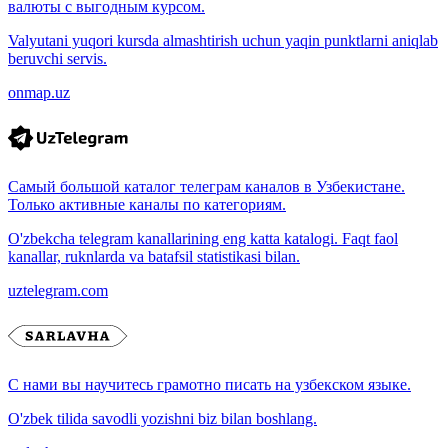
валюты с выгодным курсом.
Valyutani yuqori kursda almashtirish uchun yaqin punktlarni aniqlab
beruvchi servis.
onmap.uz
Самый большой каталог телеграм каналов в Узбекистане.
Только активные каналы по категориям.
O'zbekcha telegram kanallarining eng katta katalogi. Faqt faol
kanallar, ruknlarda va batafsil statistikasi bilan.
uztelegram.com
С нами вы научитесь грамотно писать на узбекском языке.
O'zbek tilida savodli yozishni biz bilan boshlang.