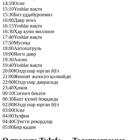
14:10
Осие
15:10
Yoshlar вақти
15:30
Биз уддабуронмиз
16:00
Давр news
16:15
Yoshlar вақти
16:30
Ҳар куни миллион
17:40
Yoshlar вақти
17:50
Mусиқа
18:00
Автопатруль
19:00
Янги давр
19:30
Анонс
19:40
Yoshlar вақти
20:00
Юлдузлар юрган йўл
21:00
Жиноят жазосиз қолмайди
22:00
Юлдузлар даврасида
23:40
Ҳикоя
00:10
Соғинч бекати
00:30
Бахт кулиб боққанда
02:00
Юлдузлар юрган йўл
03:00
Осие
04:00
Зулфия
04:40
Сўнгги рекордлар
05:00
Бир қадам