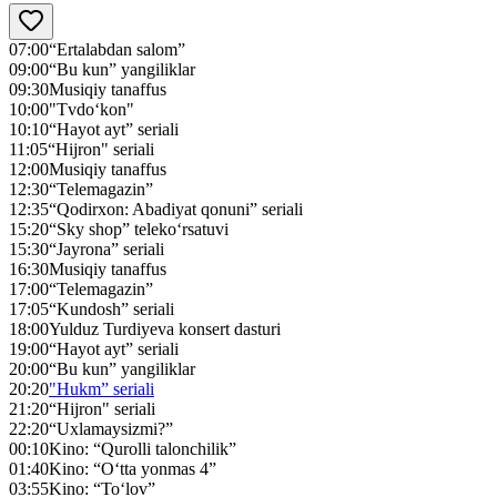
07:00
“Ertalabdan salom”
09:00
“Bu kun” yangiliklar
09:30
Musiqiy tanaffus
10:00
"Tvdo‘kon"
10:10
“Hayot ayt” seriali
11:05
“Hijron" seriali
12:00
Musiqiy tanaffus
12:30
“Telemagazin”
12:35
“Qodirxon: Abadiyat qonuni” seriali
15:20
“Sky shop” teleko‘rsatuvi
15:30
“Jayrona” seriali
16:30
Musiqiy tanaffus
17:00
“Telemagazin”
17:05
“Kundosh” seriali
18:00
Yulduz Turdiyeva konsert dasturi
19:00
“Hayot ayt” seriali
20:00
“Bu kun” yangiliklar
20:20
"Hukm” seriali
21:20
“Hijron" seriali
22:20
“Uxlamaysizmi?”
00:10
Kino: “Qurolli talonchilik”
01:40
Kino: “O‘tta yonmas 4”
03:55
Kino: “To‘lov”