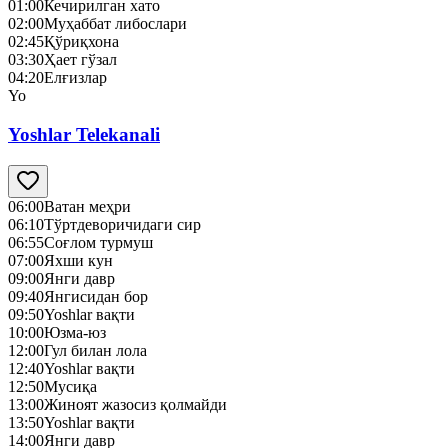
01:00
Кечирилган хато
02:00
Муҳаббат либослари
02:45
Қўриқхона
03:30
Ҳает гўзал
04:20
Елғизлар
Yo
Yoshlar Telekanali
06:00
Ватан меҳри
06:10
Тўртдеворичидаги сир
06:55
Соғлом турмуш
07:00
Яхши кун
09:00
Янги давр
09:40
Янгисидан бор
09:50
Yoshlar вақти
10:00
Юзма-юз
12:00
Гул билан лола
12:40
Yoshlar вақти
12:50
Mусиқа
13:00
Жиноят жазосиз қолмайди
13:50
Yoshlar вақти
14:00
Янги давр