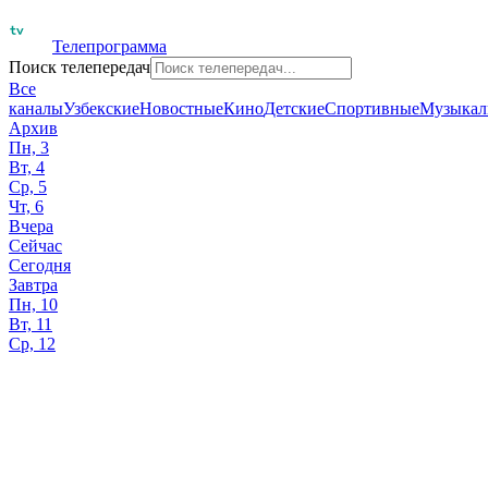
Телепрограмма
Поиск телепередач
Все
каналы
Узбекские
Новостные
Кино
Детские
Спортивные
Музыкал
Архив
Пн, 3
Вт, 4
Ср, 5
Чт, 6
Вчера
Сейчас
Сегодня
Завтра
Пн, 10
Вт, 11
Ср, 12