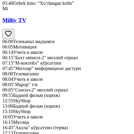
05:40
Ozbek kino: “Xo‘rlangan kelin”
Mi
Milliy TV
06:00
Телеканал мадҳияси
06:05
Мотивация
06:14
Учить в школе
06:15
"Бахт овчиси-2" миллий сериал
07:15
"М-коктейл" кўрсатуви
07:45
"Миллар" мнформацион дастури
08:00
Телемагазин
08:04
Учить в школе
08:05
"Иқрор" т/н
09:05
"Сенсиз-2" миллий сериал
09:55
Бадиий фильм (хориж)
12:55
SkyShop
13:00
Бадиий фильм (хориж)
15:10
SkyShop
16:05
Учить в школе
16:15
Мусиқа
16:45
"Акула" кўрсатуви (терма)
17:13
Телемагазин