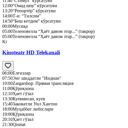
11:40
“Стимул” кўрсатуви
12:00
“Омад шоу” кўрсатуви
13:20
“Репортёр” кўрсатуви
14:00
Т-н: “Тилсим”
14:50
“Беш кетдим” кўрсатуви
00:00
Мусиқа
05:00
Теленовелла “Ҳаёт давом этар...” (такрор)
05:00
Теленовелла “Ҳаёт давом этар...” (такрор)
Ki
Kinoteatr HD Telekanali
06:00
Елғизлар
07:50
Энг шиддатли "Индиан"
10:00
Zargarshop. Прямая трансляция
11:00
Қўриқхона
12:10
Ҳает гўзал
13:30
Куевмисан, куев
15:40
Заковатли Уил Хантин
18:00
Муҳаббат либослари
19:00
Қўриқхона
20:10
Ҳает гўзал
21:30
Qismat