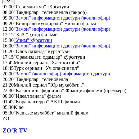
07:00
"Севимли кун" кўрсатуви
08:00
"Тақдирлар" теленовелла (такрор)
09:00
"Замон" информацион дастури (жонли эфир)
09:20
"Ёндиради куйдиради" миллий фильм
12:00
"Замон" информацион дастури (жонли эфир)
12:15
"Ҳаёт" ҳинд фильми
15:30
"Ўзим" кўрсатуви
16:00
"Замон" информацион дастури (жонли эфир)
16:20
"Олов пазанда" кўрсатуви
17:15
"Орамиздаги одамлар" кўрсатуви
17:45
Миллий сериал: "Ҳаёт китоби"
18:45
Турк сериали "Уч опа-сингил"
20:00
"Замон" (жонли эфир) информацион дастури
20:20
"Тақдирлар" теленовелла
21:20
Миллий сериал "Юр муҳаббат..."
22:30
"Касбининг фидойиси" Франция фильми (премьера)
00:00
"Идеал эанага" фильм
01:45
"Қора пантерра" АҚШ фильми
05:30
Kino
05:30
"Namaste муҳаббат" миллий фильм
ZO
ZO‘R TV