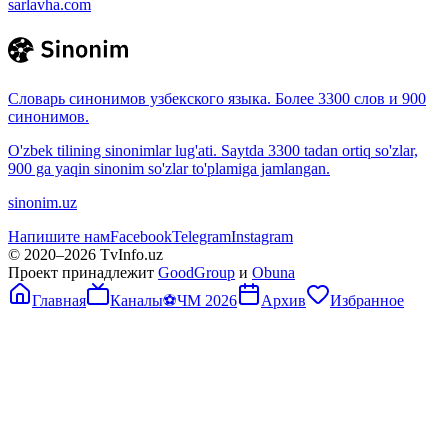
sarlavha.com
Словарь синонимов узбекского языка. Более 3300 слов и 900
синонимов.
O'zbek tilining sinonimlar lug'ati. Saytda 3300 tadan ortiq so'zlar,
900 ga yaqin sinonim so'zlar to'plamiga jamlangan.
sinonim.uz
Напишите нам
Facebook
Telegram
Instagram
© 2020–
2026
TvInfo.uz
Проект принадлежит
GoodGroup
и
Obuna
Главная
Каналы
⚽
ЧМ 2026
Архив
Избранное