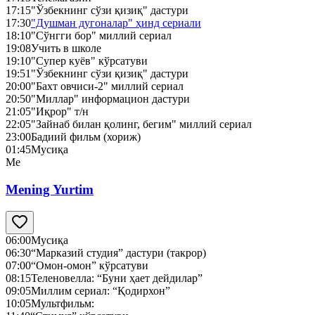
17:15
"Ўзбекнинг сўзи қизиқ" дастури
17:30
"Душман дугоналар" ҳинд сериали
18:10
"Сўнгги бор" миллий сериал
19:08
Учить в школе
19:10
"Супер куёв" кўрсатуви
19:51
"Ўзбекнинг сўзи қизиқ" дастури
20:00
"Бахт овчиси-2" миллий сериал
20:50
"Миллар" информацион дастури
21:05
"Иқрор" т/н
22:05
"Зайнаб билан қолинг, бегим" миллий сериал
23:00
Бадиий фильм (хориж)
01:45
Мусиқа
Me
Mening Yurtim
06:00
Мусиқа
06:30
“Марказий студия” дастури (такрор)
07:00
“Омон-омон” кўрсатуви
08:15
Теленовелла: “Буни ҳает дейдилар”
09:05
Миллим сериал: “Қодирхон”
10:05
Мультфильм: