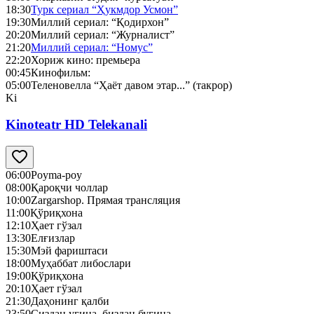
18:30
Турк сериал “Ҳукмдор Усмон”
19:30
Миллий сериал: “Қодирхон”
20:20
Миллий сериал: “Журналист”
21:20
Миллий сериал: “Номус”
22:20
Хориж кино: премьера
00:45
Кинофильм:
05:00
Теленовелла “Ҳаёт давом этар...” (такрор)
Ki
Kinoteatr HD Telekanali
06:00
Poyma-poy
08:00
Қароқчи чоллар
10:00
Zargarshop. Прямая трансляция
11:00
Қўриқхона
12:10
Ҳает гўзал
13:30
Елғизлар
15:30
Мэй фариштаси
18:00
Муҳаббат либослари
19:00
Қўриқхона
20:10
Ҳает гўзал
21:30
Даҳонинг қалби
23:50
Сиздан угина, биздан бугина