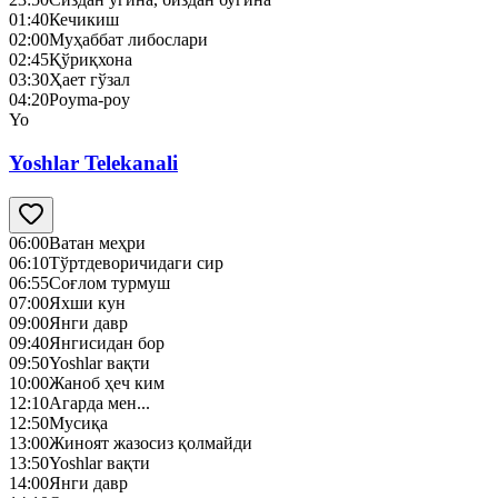
01:40
Кечикиш
02:00
Муҳаббат либослари
02:45
Қўриқхона
03:30
Ҳает гўзал
04:20
Poyma-poy
Yo
Yoshlar Telekanali
06:00
Ватан меҳри
06:10
Тўртдеворичидаги сир
06:55
Соғлом турмуш
07:00
Яхши кун
09:00
Янги давр
09:40
Янгисидан бор
09:50
Yoshlar вақти
10:00
Жаноб ҳеч ким
12:10
Агарда мен...
12:50
Mусиқа
13:00
Жиноят жазосиз қолмайди
13:50
Yoshlar вақти
14:00
Янги давр