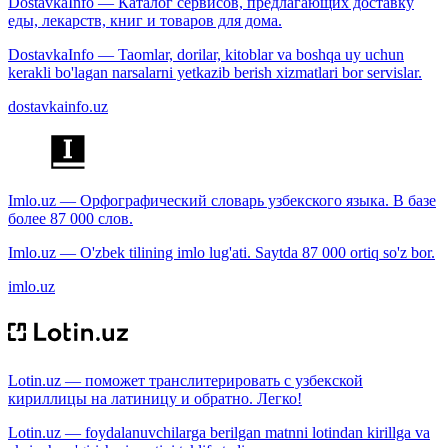
DostavkaInfo — Каталог сервисов, предлагающих доставку
еды, лекарств, книг и товаров для дома.
DostavkaInfo — Taomlar, dorilar, kitoblar va boshqa uy uchun
kerakli bo'lagan narsalarni yetkazib berish xizmatlari bor servislar.
dostavkainfo.uz
Imlo.uz — Орфографический словарь узбекского языка. В базе
более 87 000 слов.
Imlo.uz — O'zbek tilining imlo lug'ati. Saytda 87 000 ortiq so'z bor.
imlo.uz
Lotin.uz — поможет транслитерировать с узбекской
кириллицы на латиницу и обратно. Легко!
Lotin.uz — foydalanuvchilarga berilgan matnni lotindan kirillga va