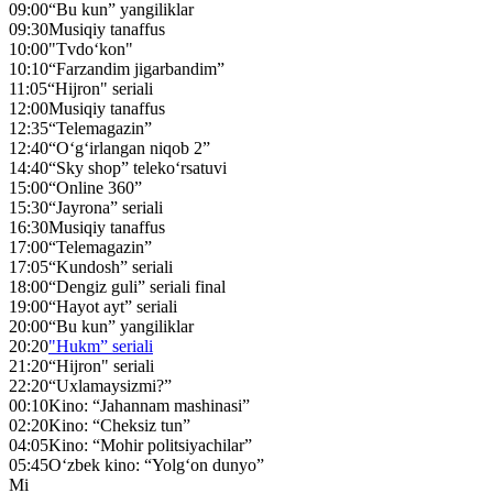
09:00
“Bu kun” yangiliklar
09:30
Musiqiy tanaffus
10:00
"Tvdo‘kon"
10:10
“Farzandim jigarbandim”
11:05
“Hijron" seriali
12:00
Musiqiy tanaffus
12:35
“Telemagazin”
12:40
“O‘g‘irlangan niqob 2”
14:40
“Sky shop” teleko‘rsatuvi
15:00
“Online 360”
15:30
“Jayrona” seriali
16:30
Musiqiy tanaffus
17:00
“Telemagazin”
17:05
“Kundosh” seriali
18:00
“Dengiz guli” seriali final
19:00
“Hayot ayt” seriali
20:00
“Bu kun” yangiliklar
20:20
"Hukm” seriali
21:20
“Hijron" seriali
22:20
“Uxlamaysizmi?”
00:10
Kino: “Jahannam mashinasi”
02:20
Kino: “Cheksiz tun”
04:05
Kino: “Mohir politsiyachilar”
05:45
O‘zbek kino: “Yolg‘on dunyo”
Mi