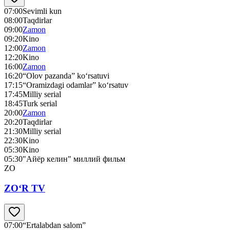
07:00
Sevimli kun
08:00
Taqdirlar
09:00
Zamon
09:20
Kino
12:00
Zamon
12:20
Kino
16:00
Zamon
16:20
“Olov pazanda” ko‘rsatuvi
17:15
“Oramizdagi odamlar” ko‘rsatuv
17:45
Milliy serial
18:45
Turk serial
20:00
Zamon
20:20
Taqdirlar
21:30
Milliy serial
22:30
Kino
05:30
Kino
05:30
"Айёр келин" миллий фильм
ZO
ZO‘R TV
07:00
“Ertalabdan salom”