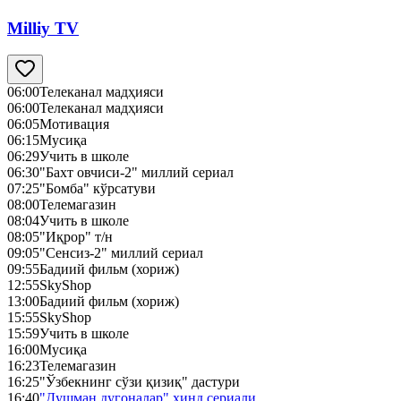
Milliy TV
06:00
Телеканал мадҳияси
06:00
Телеканал мадҳияси
06:05
Мотивация
06:15
Мусиқа
06:29
Учить в школе
06:30
"Бахт овчиси-2" миллий сериал
07:25
"Бомба" кўрсатуви
08:00
Телемагазин
08:04
Учить в школе
08:05
"Иқрор" т/н
09:05
"Сенсиз-2" миллий сериал
09:55
Бадиий фильм (хориж)
12:55
SkyShop
13:00
Бадиий фильм (хориж)
15:55
SkyShop
15:59
Учить в школе
16:00
Мусиқа
16:23
Телемагазин
16:25
"Ўзбекнинг сўзи қизиқ" дастури
16:40
"Душман дугоналар" ҳинд сериали