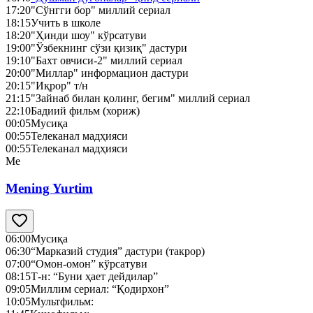
17:20
"Сўнгги бор" миллий сериал
18:15
Учить в школе
18:20
"Ҳинди шоу" кўрсатуви
19:00
"Ўзбекнинг сўзи қизиқ" дастури
19:10
"Бахт овчиси-2" миллий сериал
20:00
"Миллар" информацион дастури
20:15
"Иқрор" т/н
21:15
"Зайнаб билан қолинг, бегим" миллий сериал
22:10
Бадиий фильм (хориж)
00:05
Мусиқа
00:55
Телеканал мадҳияси
00:55
Телеканал мадҳияси
Me
Mening Yurtim
06:00
Мусиқа
06:30
“Марказий студия” дастури (такрор)
07:00
“Омон-омон” кўрсатуви
08:15
Т-н: “Буни ҳает дейдилар”
09:05
Миллим сериал: “Қодирхон”
10:05
Мультфильм: