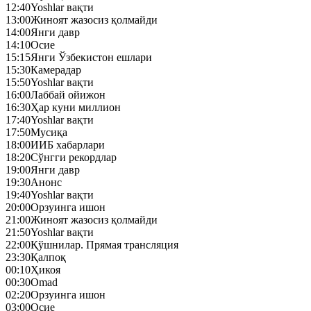
12:40
Yoshlar вақти
13:00
Жиноят жазосиз қолмайди
14:00
Янги давр
14:10
Осие
15:15
Янги Ўзбекистон ешлари
15:30
Камерадар
15:50
Yoshlar вақти
16:00
Лаббай ойижон
16:30
Ҳар куни миллион
17:40
Yoshlar вақти
17:50
Mусиқа
18:00
ИИБ хабарлари
18:20
Сўнгги рекордлар
19:00
Янги давр
19:30
Анонс
19:40
Yoshlar вақти
20:00
Орзуинга ишон
21:00
Жиноят жазосиз қолмайди
21:50
Yoshlar вақти
22:00
Қўшнилар. Прямая трансляция
23:30
Қалпоқ
00:10
Ҳикоя
00:30
Omad
02:20
Орзуинга ишон
03:00
Осие