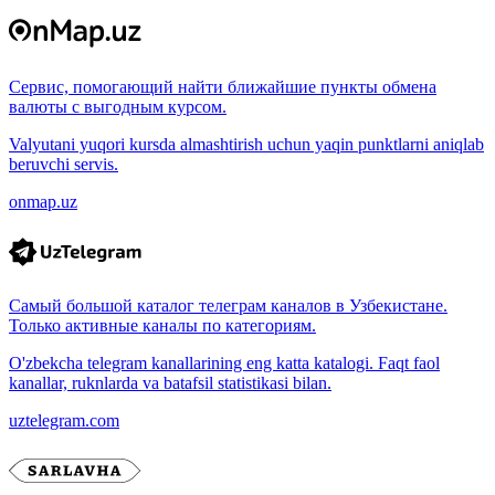
Сервис, помогающий найти ближайшие пункты обмена
валюты с выгодным курсом.
Valyutani yuqori kursda almashtirish uchun yaqin punktlarni aniqlab
beruvchi servis.
onmap.uz
Самый большой каталог телеграм каналов в Узбекистане.
Только активные каналы по категориям.
O'zbekcha telegram kanallarining eng katta katalogi. Faqt faol
kanallar, ruknlarda va batafsil statistikasi bilan.
uztelegram.com