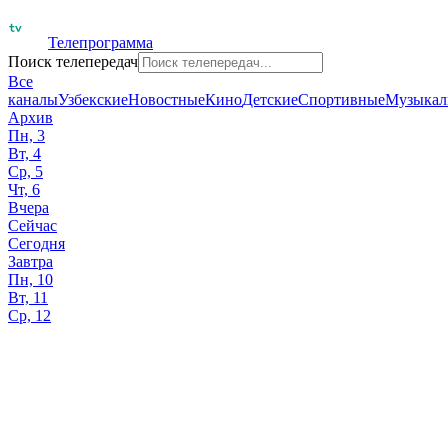
Телепрограмма
Поиск телепередач
Все
каналы
Узбекские
Новостные
Кино
Детские
Спортивные
Музыкал
Архив
Пн, 3
Вт, 4
Ср, 5
Чт, 6
Вчера
Сейчас
Сегодня
Завтра
Пн, 10
Вт, 11
Ср, 12