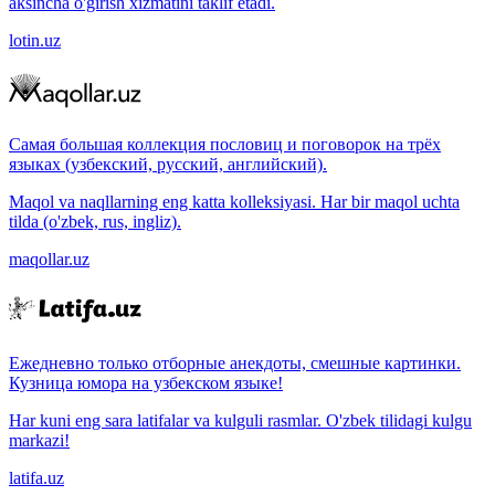
aksincha o'girish xizmatini taklif etadi.
lotin.uz
Самая большая коллекция пословиц и поговорок на трёх
языках (узбекский, русский, английский).
Maqol va naqllarning eng katta kolleksiyasi. Har bir maqol uchta
tilda (o'zbek, rus, ingliz).
maqollar.uz
Ежедневно только отборные анекдоты, смешные картинки.
Кузница юмора на узбекском языке!
Har kuni eng sara latifalar va kulguli rasmlar. O'zbek tilidagi kulgu
markazi!
latifa.uz