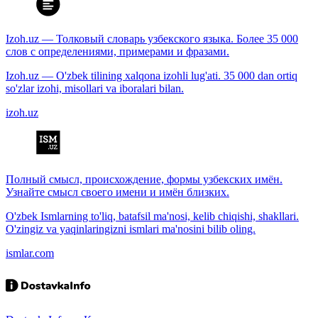
Izoh.uz — Толковый словарь узбекского языка. Более 35 000
слов с определениями, примерами и фразами.
Izoh.uz — O'zbek tilining xalqona izohli lug'ati. 35 000 dan ortiq
so'zlar izohi, misollari va iboralari bilan.
izoh.uz
Полный смысл, происхождение, формы узбекских имён.
Узнайте смысл своего имени и имён близких.
O'zbek Ismlarning to'liq, batafsil ma'nosi, kelib chiqishi, shakllari.
O'zingiz va yaqinlaringizni ismlari ma'nosini bilib oling.
ismlar.com