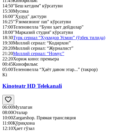
11:45
Кинофильм:
14:50
"Беш кетдим” кўрсатуви
15:30
Мусика
16:00
"Ҳудуд" дастури
16:25
"Ўзимизнинг ran" кўрсатуви
17:00
Теленовелла “Буни ҳает дейдилар"
18:00
"Марказий студия'' кўрсатуви
18:30
Турк сериал “Ҳукмдор Усмон” (ўзбек тилида)
19:30
Миллий сериал: “Кодирхон”
20:20
Миллий сериал: “Журналист”
21:20
Миллий сериал: “Номус”
22:20
Хориж кино: премьера
00:45
Кинофильм:
05:00
Теленовелла “Ҳаёт давом этар...” (такрор)
Ki
Kinoteatr HD Telekanali
06:00
Музлаган
08:00
Оталар
10:00
Zargarshop. Прямая трансляция
11:00
Қўриқхона
12:10
Ҳает гўзал