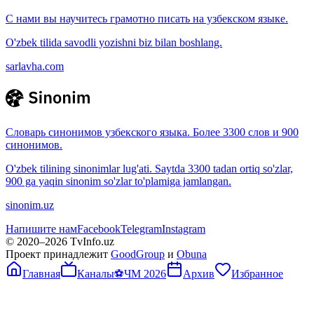
С нами вы научитесь грамотно писать на узбекском языке.
O'zbek tilida savodli yozishni biz bilan boshlang.
sarlavha.com
Словарь синонимов узбекского языка. Более 3300 слов и 900
синонимов.
O'zbek tilining sinonimlar lug'ati. Saytda 3300 tadan ortiq so'zlar,
900 ga yaqin sinonim so'zlar to'plamiga jamlangan.
sinonim.uz
Напишите нам
Facebook
Telegram
Instagram
© 2020–
2026
TvInfo.uz
Проект принадлежит
GoodGroup
и
Obuna
Главная
Каналы
⚽
ЧМ 2026
Архив
Избранное