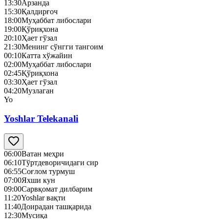
13:30
Арзанда
15:30
Қалдирғоч
18:00
Муҳаббат либослари
19:00
Қўриқхона
20:10
Ҳает гўзал
21:30
Менинг сўнгги тангоим
00:10
Катта хўжайин
02:00
Муҳаббат либослари
02:45
Қўриқхона
03:30
Ҳает гўзал
04:20
Музлаган
Yo
Yoshlar Telekanali
06:00
Ватан меҳри
06:10
Тўртдеворичидаги сир
06:55
Соғлом турмуш
07:00
Яхши кун
09:00
Сарвқомат дилбарим
11:20
Yoshlar вақти
11:40
Доирадан ташқарида
12:30
Mусиқа