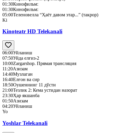
01:30
Кинофильм:
01:30
Кинофильм:
05:00
Теленовелла “Ҳаёт давом этар...” (такрор)
Ki
Kinoteatr HD Telekanali
06:00
Уйланиш
07:50
Уйда елғиз-2
10:00
Zargarshop. Прямая трансляция
11:20
Азизам
14:40
Музлаган
16:40
Елғон ва сир
18:50
Оушеннинг 11 дўсти
21:00
Тезлик 2: Кема устидан назорат
23:30
Ҳар якшанба
01:50
Азизам
04:20
Уйланиш
Yo
Yoshlar Telekanali