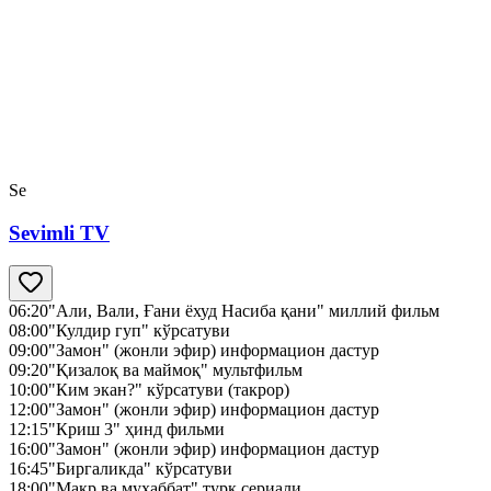
Se
Sevimli TV
06:20
"Али, Вали, Ғани ёхуд Насиба қани" миллий фильм
08:00
"Кулдир гуп" кўрсатуви
09:00
"Замон" (жонли эфир) информацион дастур
09:20
"Қизалоқ ва маймоқ" мультфильм
10:00
"Ким экан?" кўрсатуви (такрор)
12:00
"Замон" (жонли эфир) информацион дастур
12:15
"Криш 3" ҳинд фильми
16:00
"Замон" (жонли эфир) информацион дастур
16:45
"Биргаликда" кўрсатуви
18:00
"Макр ва муҳаббат" турк сериали