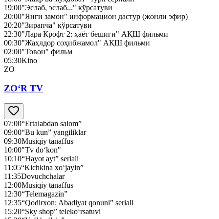
19:00
"Эслаб, эслаб..." кўрсатуви
20:00
"Янги замон" информацион дастур (жонли эфир)
20:20
"Зирапча" кўрсатуви
22:30
"Лара Крофт 2: ҳаёт бешиги" АҚШ фильми
00:30
"Жаҳлдор соҳибжамол" АҚШ фильми
02:00
"Товон" фильм
05:30
Kino
ZO
ZO‘R TV
07:00
“Ertalabdan salom”
09:00
“Bu kun” yangiliklar
09:30
Musiqiy tanaffus
10:00
"Tv do‘kon"
10:10
“Hayot ayt” seriali
11:05
“Kichkina xo‘jayin”
11:35
Dovuchchalar
12:00
Musiqiy tanaffus
12:30
“Telemagazin”
12:35
“Qodirxon: Abadiyat qonuni” seriali
15:20
“Sky shop” teleko‘rsatuvi