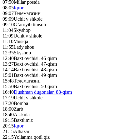
07:50
Millar postda
08:05
Iqror
09:07
Телемагазин
09:09
Uchit v shkole
09:10
G‘aroyib timsoh
11:04
Skyshop
11:09
Uchit v shkole
11:10
Musiqa
11:55
Lady shou
12:35
Skyshop
12:40
Baxt ovchisi. 46-qism
13:27
Baxt ovchisi. 47-qism
14:14
Baxt ovchisi. 48-qism
15:01
Baxt ovchisi. 49-qism
15:48
Телемагазин
15:50
Baxt ovchisi. 50-qism
16:40
Dushman dugonalar. 88-qism
17:19
Uchit v shkole
17:20
Bomba
18:00
Zarb
18:40
A...kula
19:15
Baxtlimiz
20:15
Iqror
21:15
Alhazar
22:15
Yollanma qotil qiz