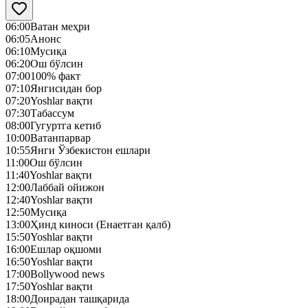
06:00
Ватан меҳри
06:05
Анонс
06:10
Mусиқа
06:20
Ош бўлсин
07:00
100% факт
07:10
Янгисидан бор
07:20
Yoshlar вақти
07:30
Табассум
08:00
Гугуртга кетиб
10:00
Ватанпарвар
10:55
Янги Ўзбекистон ешлари
11:00
Ош бўлсин
11:40
Yoshlar вақти
12:00
Лаббай ойижон
12:40
Yoshlar вақти
12:50
Mусиқа
13:00
Ҳинд киноси (Енаетган қалб)
15:50
Yoshlar вақти
16:00
Ешлар оқшоми
16:50
Yoshlar вақти
17:00
Bollywood news
17:50
Yoshlar вақти
18:00
Доирадан ташқарида