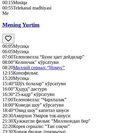
00:15
Musiqa
00:55
Telekanal madhiyasi
Me
Mening Yurtim
06:05
Mусиқа
06:05
Мусиқа
07:00
Теленовелла “Буни ҳает дейдилар"
08:00
"Келинчак" кўрсатуви
08:20
Миллий сериал: “Номус”
12:15
Кинофильм:
15:20
Mусиқа
15:40
“Шўх болалар” кўрсатуви
16:00
"Ҳудуд" дастури
16:30
“25-кадр” кўрсатуви
17:00
Теленовелла: “Чархпалак”
18:00
“Комеди шоу” кўрсатуви
18:40
“Омад шоу” капитал шоуси
20:30
Амирхон Умаров ток-шоуси
21:30
Ҳужжатли фильм: "Миллиондан бир"
22:20
Корея сериали: “Тан соқчи”
23:30
Хориж фильм: (премьера)