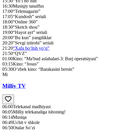
15:30
“Yo‘l bo‘lsin”
16:30
Musiqiy tanaffus
17:00
“Telemagazin”
17:05
“Kundosh” seriali
18:00
“Online 360”
18:30
“Sketch shou”
19:00
“Hayot ayt” seriali
20:00
“Bu kun” yangiliklar
20:20
"Sevgi iztirobi” seriali
21:20
“Xafa bo‘lish yo‘q”
21:50
“QVZ”
01:00
Кino: “Ma'bud aslahalari-3: Burj operatsiyasi”
03:15
Kino: “Josus”
05:30
O‘zbek kino: “Barakasini bersin”
Mi
Milliy TV
06:00
Telekanal madhiyasi
06:05
Milliy telekanaliga ishoning!
06:14
Musiqa
06:49
Uchit v shkole
06:50
Otalar So‘zi