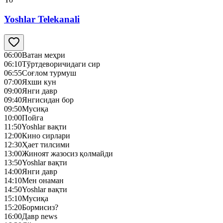
Yoshlar Telekanali
06:00
Ватан меҳри
06:10
Тўртдеворичидаги сир
06:55
Соғлом турмуш
07:00
Яхши кун
09:00
Янги давр
09:40
Янгисидан бор
09:50
Mусиқа
10:00
Пойга
11:50
Yoshlar вақти
12:00
Кино сирлари
12:30
Ҳает тилсими
13:00
Жиноят жазосиз қолмайди
13:50
Yoshlar вақти
14:00
Янги давр
14:10
Мен онаман
14:50
Yoshlar вақти
15:10
Mусиқа
15:20
Бормисиз?
16:00
Давр news