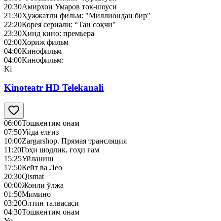
20:30
Амирхон Умаров ток-шоуси
21:30
Ҳужжатли фильм: "Миллиондан бир"
22:20
Корея сериали: “Тан соқчи"
23:30
Ҳинд кино: премьера
02:00
Хориж фильм
04:00
Кинофильм
04:00
Кинофильм:
Ki
Kinoteatr HD Telekanali
06:00
Тошкентим онам
07:50
Уйда елғиз
10:00
Zargarshop. Прямая трансляция
11:20
Гоҳи шодлик, гоҳи ғам
15:25
Уйланиш
17:50
Кейт ва Лео
20:30
Qismat
00:00
Жонли ўлжа
01:50
Мимино
03:20
Олтин талвасаси
04:30
Тошкентим онам
Yo