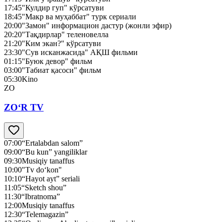
17:45
"Кулдир гуп" кўрсатуви
18:45
"Макр ва муҳаббат" турк сериали
20:00
"Замон" информацион дастур (жонли эфир)
20:20
"Тақдирлар" теленовелла
21:20
"Ким экан?" кўрсатуви
23:30
"Сув исканжасида" АҚШ фильми
01:15
"Буюк девор" фильм
03:00
"Табиат қасоси" фильм
05:30
Kino
ZO
ZO‘R TV
07:00
“Ertalabdan salom”
09:00
“Bu kun” yangiliklar
09:30
Musiqiy tanaffus
10:00
"Tv do‘kon"
10:10
“Hayot ayt” seriali
11:05
“Sketch shou”
11:30
“Ibratnoma”
12:00
Musiqiy tanaffus
12:30
“Telemagazin”