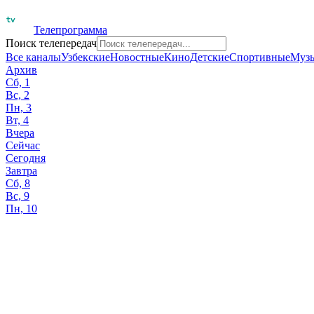
Телепрограмма
Поиск телепередач
Все каналы
Узбекские
Новостные
Кино
Детские
Спортивные
Муз
Архив
Сб, 1
Вс, 2
Пн, 3
Вт, 4
Вчера
Сейчас
Сегодня
Завтра
Сб, 8
Вс, 9
Пн, 10