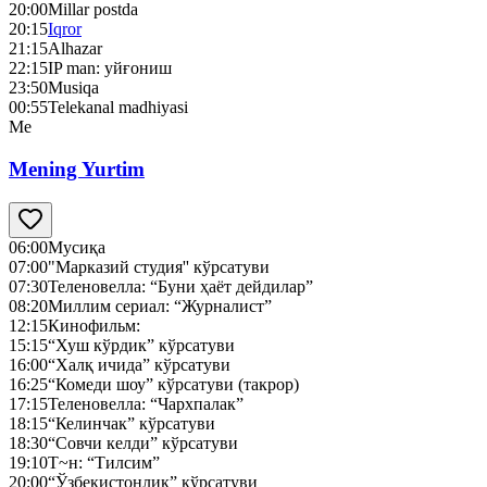
20:00
Millar postda
20:15
Iqror
21:15
Alhazar
22:15
IP man: уйғониш
23:50
Musiqa
00:55
Telekanal madhiyasi
Me
Mening Yurtim
06:00
Мусиқа
07:00
"Марказий студия'' кўрсатуви
07:30
Теленовелла: “Буни ҳаёт дейдилар”
08:20
Миллим сериал: “Журналист”
12:15
Кинофильм:
15:15
“Хуш кўрдик” кўрсатуви
16:00
“Халқ ичида” кўрсатуви
16:25
“Комеди шоу” кўрсатуви (такрор)
17:15
Теленовелла: “Чархпалак”
18:15
“Келинчак” кўрсатуви
18:30
“Совчи келди” кўрсатуви
19:10
Т~н: “Тилсим”
20:00
“Ўзбекистонлик” кўрсатуви