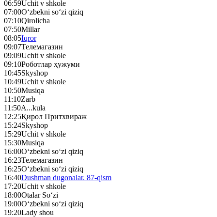
06:59
Uchit v shkole
07:00
O‘zbekni so‘zi qiziq
07:10
Qirolicha
07:50
Millar
08:05
Iqror
09:07
Телемагазин
09:09
Uchit v shkole
09:10
Роботлар ҳужуми
10:45
Skyshop
10:49
Uchit v shkole
10:50
Musiqa
11:10
Zarb
11:50
A...kula
12:25
Қирол Притхвираж
15:24
Skyshop
15:29
Uchit v shkole
15:30
Musiqa
16:00
O‘zbekni so‘zi qiziq
16:23
Телемагазин
16:25
O‘zbekni so‘zi qiziq
16:40
Dushman dugonalar. 87-qism
17:20
Uchit v shkole
18:00
Otalar So‘zi
19:00
O‘zbekni so‘zi qiziq
19:20
Lady shou