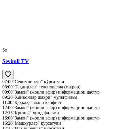
Se
Sevimli TV
07:00
"Севимли кун" кўрсатуви
08:00
"Тақдирлар" теленовелла (такрор)
09:00
"Замон" (жонли эфир) информацион дастур
09:20
"Ҳайвонлар шаҳри" мультфильм
11:00
"Қаҳқаҳа" яхши кайфият
12:00
"Замон" (жонли эфир) информацион дастур
12:15
"Криш 2" ҳинд фильми
16:00
"Замон" (жонли эфир) информацион дастур
16:20
"Машҳурлар" кўрсатуви
17:15
"Илк учрашув" кўрсатуви