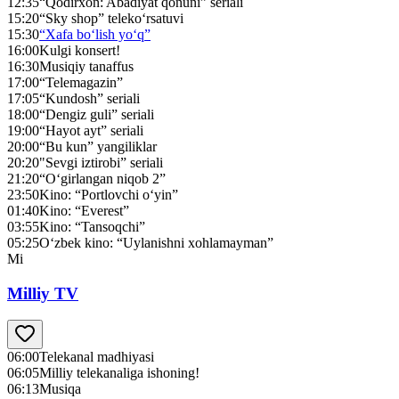
12:35
“Qodirxon: Abadiyat qonuni” seriali
15:20
“Sky shop” teleko‘rsatuvi
15:30
“Xafa bo‘lish yo‘q”
16:00
Kulgi konsert!
16:30
Musiqiy tanaffus
17:00
“Telemagazin”
17:05
“Kundosh” seriali
18:00
“Dengiz guli” seriali
19:00
“Hayot ayt” seriali
20:00
“Bu kun” yangiliklar
20:20
"Sevgi iztirobi” seriali
21:20
“O‘girlangan niqob 2”
23:50
Kino: “Portlovchi o‘yin”
01:40
Kino: “Everest”
03:55
Kino: “Tansoqchi”
05:25
O‘zbek kino: “Uylanishni xohlamayman”
Mi
Milliy TV
06:00
Telekanal madhiyasi
06:05
Milliy telekanaliga ishoning!
06:13
Musiqa