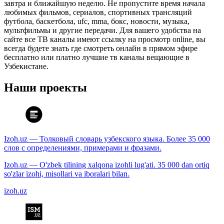
завтра и ближайшую неделю. Не пропустите время начала
любимых фильмов, сериалов, спортивных трансляций
футбола, баскетбола, ufc, mma, бокс, новости, музыка,
мультфильмы и другие передачи. Для вашего удобства на
сайте все ТВ каналы имеют ссылку на просмотр online, вы
всегда будете знать где смотреть онлайн в прямом эфире
бесплатно или платно лучшие тв каналы вещающие в
Узбекистане.
Наши проекты
Izoh.uz — Толковый словарь узбекского языка. Более 35 000
слов с определениями, примерами и фразами.
Izoh.uz — O'zbek tilining xalqona izohli lug'ati. 35 000 dan ortiq
so'zlar izohi, misollari va iboralari bilan.
izoh.uz