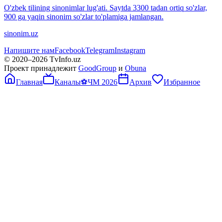
O'zbek tilining sinonimlar lug'ati. Saytda 3300 tadan ortiq so'zlar,
900 ga yaqin sinonim so'zlar to'plamiga jamlangan.
sinonim.uz
Напишите нам
Facebook
Telegram
Instagram
© 2020–
2026
TvInfo.uz
Проект принадлежит
GoodGroup
и
Obuna
Главная
Каналы
⚽
ЧМ 2026
Архив
Избранное