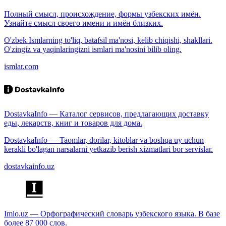
Полный смысл, происхождение, формы узбекских имён.
Узнайте смысл своего имени и имён близких.
O'zbek Ismlarning to'liq, batafsil ma'nosi, kelib chiqishi, shakllari.
O'zingiz va yaqinlaringizni ismlari ma'nosini bilib oling.
ismlar.com
DostavkaInfo — Каталог сервисов, предлагающих доставку
еды, лекарств, книг и товаров для дома.
DostavkaInfo — Taomlar, dorilar, kitoblar va boshqa uy uchun
kerakli bo'lagan narsalarni yetkazib berish xizmatlari bor servislar.
dostavkainfo.uz
Imlo.uz — Орфографический словарь узбекского языка. В базе
более 87 000 слов.