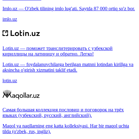
Imlo.uz — O'zbek tilining imlo lug'ati. Saytda 87 000 ortiq so'z bor.
imlo.uz
Lotin.uz — поможет транслитерировать с узбекской
кириллицы на латиницу и обратно. Легко!
Lotin.uz — foydalanuvchilarga berilgan matnni lotindan kirillga va
aksincha o'girish xizmatini taklif etadi.
lotin.uz
Самая большая коллекция пословиц и поговорок на трёх
языках (узбекский, русский, английский).
Maqol va naqllarning eng katta kolleksiyasi. Har bir maqol uchta
tilda (o'zbek, rus, ingliz).