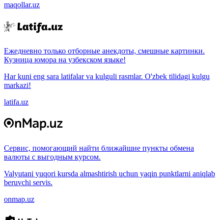
maqollar.uz
Ежедневно только отборные анекдоты, смешные картинки.
Кузница юмора на узбекском языке!
Har kuni eng sara latifalar va kulguli rasmlar. O'zbek tilidagi kulgu
markazi!
latifa.uz
Сервис, помогающий найти ближайшие пункты обмена
валюты с выгодным курсом.
Valyutani yuqori kursda almashtirish uchun yaqin punktlarni aniqlab
beruvchi servis.
onmap.uz