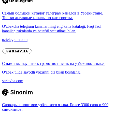
Самый большой каталог телеграм каналов в Узбекистане.
Только активные каналы по категориям.
O'zbekcha telegram kanallarining eng katta katalogi. Faqt faol
kanallar, ruknlarda va batafsil statistikasi bilan.
uztelegram.com
С нами вы научитесь грамотно писать на узбекском языке.
O'zbek tilida savodli yozishni biz bilan boshlang.
sarlavha.com
Словарь синонимов узбекского языка. Более 3300 слов и 900
синонимов.