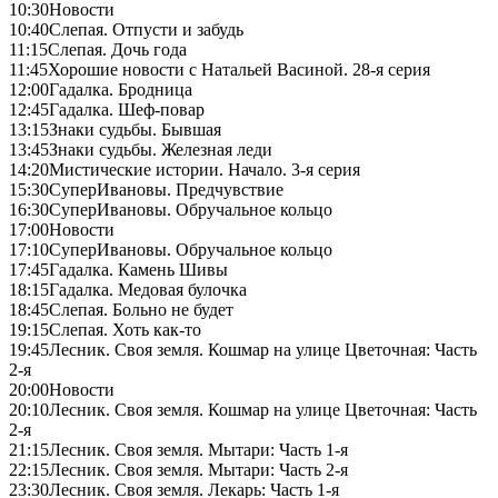
10:30
Новости
10:40
Слепая. Отпусти и забудь
11:15
Слепая. Дочь года
11:45
Хорошие новости с Натальей Васиной. 28-я серия
12:00
Гадалка. Бродница
12:45
Гадалка. Шеф-повар
13:15
Знаки судьбы. Бывшая
13:45
Знаки судьбы. Железная леди
14:20
Мистические истории. Начало. 3-я серия
15:30
СуперИвановы. Предчувствие
16:30
СуперИвановы. Обручальное кольцо
17:00
Новости
17:10
СуперИвановы. Обручальное кольцо
17:45
Гадалка. Камень Шивы
18:15
Гадалка. Медовая булочка
18:45
Слепая. Больно не будет
19:15
Слепая. Хоть как-то
19:45
Лесник. Своя земля. Кошмар на улице Цветочная: Часть
2-я
20:00
Новости
20:10
Лесник. Своя земля. Кошмар на улице Цветочная: Часть
2-я
21:15
Лесник. Своя земля. Мытари: Часть 1-я
22:15
Лесник. Своя земля. Мытари: Часть 2-я
23:30
Лесник. Своя земля. Лекарь: Часть 1-я