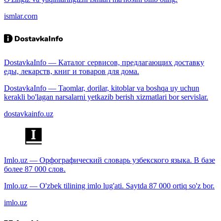
ismlar.com
DostavkaInfo — Каталог сервисов, предлагающих доставку
еды, лекарств, книг и товаров для дома.
DostavkaInfo — Taomlar, dorilar, kitoblar va boshqa uy uchun
kerakli bo'lagan narsalarni yetkazib berish xizmatlari bor servislar.
dostavkainfo.uz
Imlo.uz — Орфографический словарь узбекского языка. В базе
более 87 000 слов.
Imlo.uz — O'zbek tilining imlo lug'ati. Saytda 87 000 ortiq so'z bor.
imlo.uz