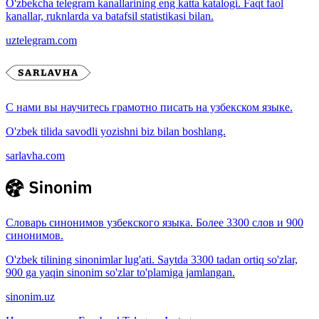
O'zbekcha telegram kanallarining eng katta katalogi. Faqt faol
kanallar, ruknlarda va batafsil statistikasi bilan.
uztelegram.com
С нами вы научитесь грамотно писать на узбекском языке.
O'zbek tilida savodli yozishni biz bilan boshlang.
sarlavha.com
Словарь синонимов узбекского языка. Более 3300 слов и 900
синонимов.
O'zbek tilining sinonimlar lug'ati. Saytda 3300 tadan ortiq so'zlar,
900 ga yaqin sinonim so'zlar to'plamiga jamlangan.
sinonim.uz