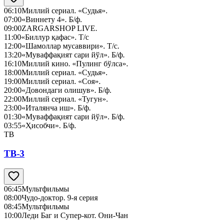
06:10
Миллий сериал. «Судья».
07:00
«Виннету 4». Б/ф.
09:00
ZARGARSHOP LIVE.
11:00
«Биллур қафас». Т/с
12:00
«Шамоллар мусаввири». Т/с.
13:20
«Муваффақият сари йўл». Б/ф.
16:10
Миллий кино. «Пулинг бўлса».
18:00
Миллий сериал. «Судья».
19:00
Миллий сериал. «Соя».
20:00
«Довондаги олишув». Б/ф.
22:00
Миллий сериал. «Тугун».
23:00
«Италянча иш». Б/ф.
01:30
«Муваффақият сари йўл». Б/ф.
03:55
«Ҳисобчи». Б/ф.
ТВ
ТВ-3
06:45
Мультфильмы
08:00
Чудо-доктор. 9-я серия
08:45
Мультфильмы
10:00
Леди Баг и Супер-кот. Они-Чан