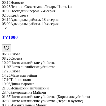
00:15
Новости
00:25
Лесник. Своя земля. Лекарь: Часть 1-я
01:00
Последний герой. 2-я серия
02:30
Край света
04:15
Адмиралы района. 18-я серия
05:00
Адмиралы района. 19-я серия
TV
TV1000
06:50
Слова
08:25
Серена
10:20
Чисто английские убийства
11:20
Чисто английские убийства
12:25
Слова
14:25
Мемуары гейши
17:10
Тайное окно
19:05
Дикая парочка
21:05
Испанский английский
23:40
Замерзшая из Майами
01:35
Чисто английские убийства (Биржа для убийств)
02:30
Чисто английские убийства (Червь в бутоне)
03:30
Изумительный Морис