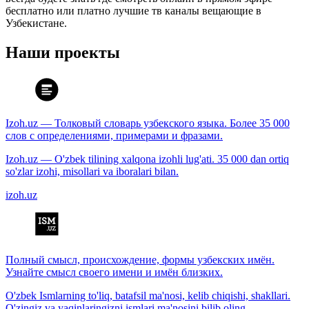
бесплатно или платно лучшие тв каналы вещающие в
Узбекистане.
Наши проекты
Izoh.uz — Толковый словарь узбекского языка. Более 35 000
слов с определениями, примерами и фразами.
Izoh.uz — O'zbek tilining xalqona izohli lug'ati. 35 000 dan ortiq
so'zlar izohi, misollari va iboralari bilan.
izoh.uz
Полный смысл, происхождение, формы узбекских имён.
Узнайте смысл своего имени и имён близких.
O'zbek Ismlarning to'liq, batafsil ma'nosi, kelib chiqishi, shakllari.
O'zingiz va yaqinlaringizni ismlari ma'nosini bilib oling.