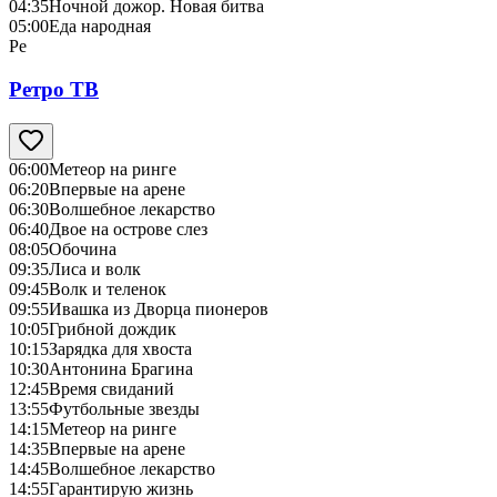
04:35
Ночной дожор. Новая битва
05:00
Еда народная
Ре
Ретро ТВ
06:00
Метеор на ринге
06:20
Впервые на арене
06:30
Волшебное лекарство
06:40
Двое на острове слез
08:05
Обочина
09:35
Лиса и волк
09:45
Волк и теленок
09:55
Ивашка из Дворца пионеров
10:05
Грибной дождик
10:15
Зарядка для хвоста
10:30
Антонина Брагина
12:45
Время свиданий
13:55
Футбольные звезды
14:15
Метеор на ринге
14:35
Впервые на арене
14:45
Волшебное лекарство
14:55
Гарантирую жизнь