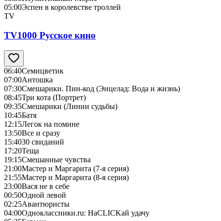
05:00
Эспен в королевстве троллей
TV
TV1000 Русское кино
06:40
Семицветик
07:00
Антошка
07:30
Смешарики. Пин-код (Энцелад: Вода и жизнь)
08:45
Три кота (Портрет)
09:35
Смешарики (Линии судьбы)
10:45
Батя
12:15
Легок на помине
13:50
Все и сразу
15:40
30 свиданий
17:20
Теща
19:15
Смешанные чувства
21:00
Мастер и Маргарита (7-я серия)
21:55
Мастер и Маргарита (8-я серия)
23:00
Вася не в себе
00:50
Одной левой
02:25
Авантюристы
04:00
Одноклассники.ru: НаCLICKай удачу