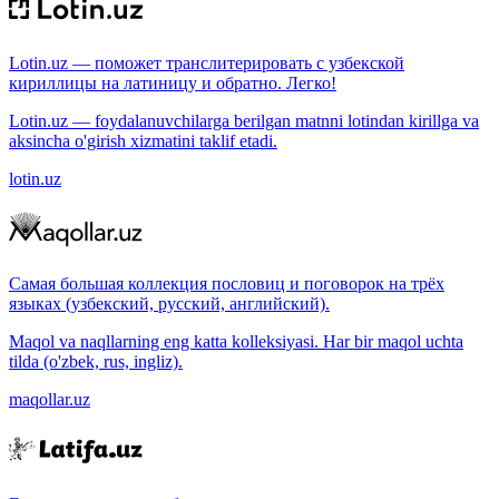
Lotin.uz — поможет транслитерировать с узбекской
кириллицы на латиницу и обратно. Легко!
Lotin.uz — foydalanuvchilarga berilgan matnni lotindan kirillga va
aksincha o'girish xizmatini taklif etadi.
lotin.uz
Самая большая коллекция пословиц и поговорок на трёх
языках (узбекский, русский, английский).
Maqol va naqllarning eng katta kolleksiyasi. Har bir maqol uchta
tilda (o'zbek, rus, ingliz).
maqollar.uz