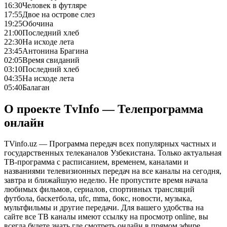
16:30
Человек в футляре
17:55
Двое на острове слез
19:25
Обочина
21:00
Последний хлеб
22:30
На исходе лета
23:45
Антонина Брагина
02:05
Время свиданий
03:10
Последний хлеб
04:35
На исходе лета
05:40
Балаган
О проекте TvInfo — Телепрограмма
онлайн
TVinfo.uz — Программа передач всех популярных частных и
государственных телеканалов Узбекистана. Только актуальная
ТВ-программа с расписанием, временем, каналами и
названиями телевизионных передач на все каналы на сегодня,
завтра и ближайшую неделю. Не пропустите время начала
любимых фильмов, сериалов, спортивных трансляций
футбола, баскетбола, ufc, mma, бокс, новости, музыка,
мультфильмы и другие передачи. Для вашего удобства на
сайте все ТВ каналы имеют ссылку на просмотр online, вы
всегда будете знать где смотреть онлайн в прямом эфире