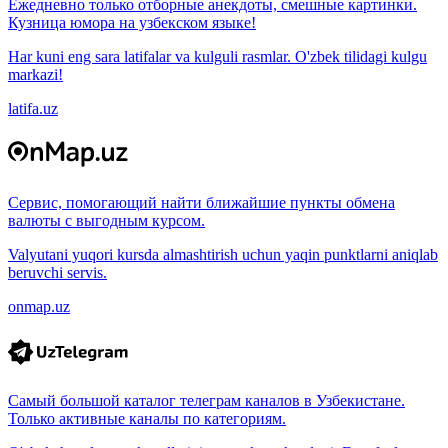
Ежедневно только отборные анекдоты, смешные картинки.
Кузница юмора на узбекском языке!
Har kuni eng sara latifalar va kulguli rasmlar. O'zbek tilidagi kulgu
markazi!
latifa.uz
Сервис, помогающий найти ближайшие пункты обмена
валюты с выгодным курсом.
Valyutani yuqori kursda almashtirish uchun yaqin punktlarni aniqlab
beruvchi servis.
onmap.uz
Самый большой каталог телеграм каналов в Узбекистане.
Только активные каналы по категориям.