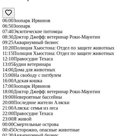
06:00
Зоопарк Ирвинов
06:50
Зоопарк
07:40
Экзотические питомцы
08:30
Доктор Джефф: ветеринар Роки-Маунтин
09:25
Аквариумный бизнес
10:20
Полиция Хьюстона: Отдел по защите животных
11:15
Полиция Хьюстона: Отдел по защите животных
12:10
Правосудие Техаса
13:05
Будни ветеринара
14:00
Дома для животных
15:00
На свободу с питбулем
16:00
Адская кошка
17:00
Зоопарк Ирвинов
18:00
Доктор Джефф: ветеринар Роки-Маунтин
19:00
Невероятные бассейны
20:00
Последние жители Аляски
21:00
Аляска: семья из леса
22:00
Правосудие Техаса
23:00
Я живой
00:00
Смертельные острова
00:45
Осторожно, опасные животные
01:30
Аквариумный бизнес