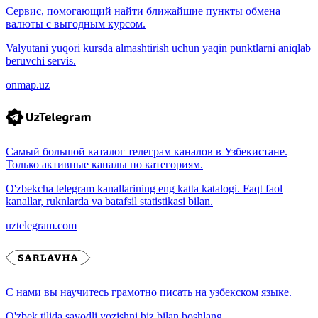
Сервис, помогающий найти ближайшие пункты обмена
валюты с выгодным курсом.
Valyutani yuqori kursda almashtirish uchun yaqin punktlarni aniqlab
beruvchi servis.
onmap.uz
Самый большой каталог телеграм каналов в Узбекистане.
Только активные каналы по категориям.
O'zbekcha telegram kanallarining eng katta katalogi. Faqt faol
kanallar, ruknlarda va batafsil statistikasi bilan.
uztelegram.com
С нами вы научитесь грамотно писать на узбекском языке.
O'zbek tilida savodli yozishni biz bilan boshlang.