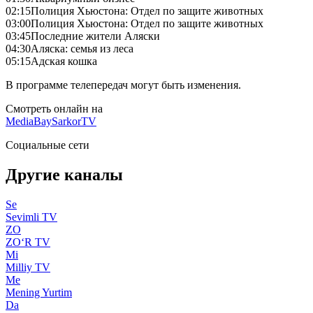
02:15
Полиция Хьюстона: Отдел по защите животных
03:00
Полиция Хьюстона: Отдел по защите животных
03:45
Последние жители Аляски
04:30
Аляска: семья из леса
05:15
Адская кошка
В программе телепередач могут быть изменения.
Смотреть онлайн на
MediaBay
SarkorTV
Социальные сети
Другие каналы
Se
Sevimli TV
ZO
ZO‘R TV
Mi
Milliy TV
Me
Mening Yurtim
Da