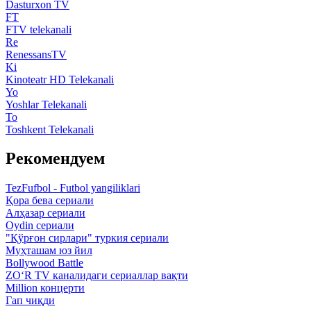
Dasturxon TV
FT
FTV telekanali
Re
RenessansTV
Ki
Kinoteatr HD Telekanali
Yo
Yoshlar Telekanali
To
Toshkent Telekanali
Рекомендуем
TezFufbol - Futbol yangiliklari
Қора бева сериали
Алҳазар сериали
Oydin сериали
"Қўрғон сирлари" туркия сериали
Муҳташам юз йил
Bollywood Battle
ZO‘R TV каналидаги сериаллар вақти
Million концерти
Гап чиқди