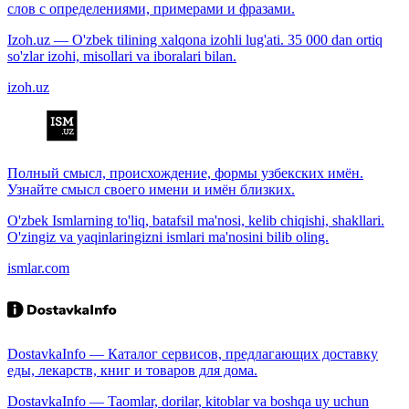
слов с определениями, примерами и фразами.
Izoh.uz — O'zbek tilining xalqona izohli lug'ati. 35 000 dan ortiq
so'zlar izohi, misollari va iboralari bilan.
izoh.uz
Полный смысл, происхождение, формы узбекских имён.
Узнайте смысл своего имени и имён близких.
O'zbek Ismlarning to'liq, batafsil ma'nosi, kelib chiqishi, shakllari.
O'zingiz va yaqinlaringizni ismlari ma'nosini bilib oling.
ismlar.com
DostavkaInfo — Каталог сервисов, предлагающих доставку
еды, лекарств, книг и товаров для дома.
DostavkaInfo — Taomlar, dorilar, kitoblar va boshqa uy uchun