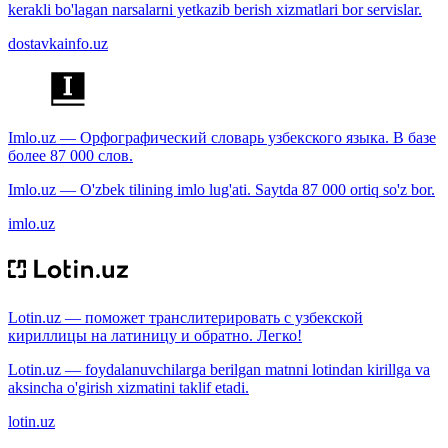
kerakli bo'lagan narsalarni yetkazib berish xizmatlari bor servislar.
dostavkainfo.uz
Imlo.uz — Орфографический словарь узбекского языка. В базе
более 87 000 слов.
Imlo.uz — O'zbek tilining imlo lug'ati. Saytda 87 000 ortiq so'z bor.
imlo.uz
Lotin.uz — поможет транслитерировать с узбекской
кириллицы на латиницу и обратно. Легко!
Lotin.uz — foydalanuvchilarga berilgan matnni lotindan kirillga va
aksincha o'girish xizmatini taklif etadi.
lotin.uz