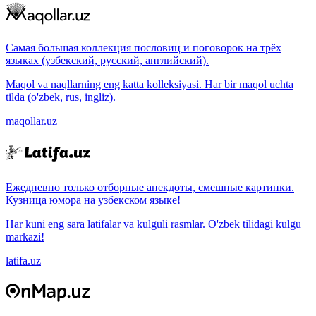
Самая большая коллекция пословиц и поговорок на трёх
языках (узбекский, русский, английский).
Maqol va naqllarning eng katta kolleksiyasi. Har bir maqol uchta
tilda (o'zbek, rus, ingliz).
maqollar.uz
Ежедневно только отборные анекдоты, смешные картинки.
Кузница юмора на узбекском языке!
Har kuni eng sara latifalar va kulguli rasmlar. O'zbek tilidagi kulgu
markazi!
latifa.uz