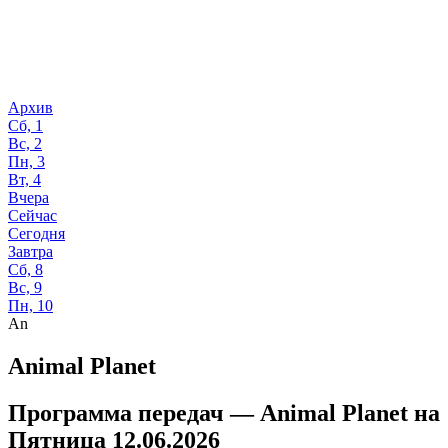
Архив
Сб, 1
Вс, 2
Пн, 3
Вт, 4
Вчера
Сейчас
Сегодня
Завтра
Сб, 8
Вс, 9
Пн, 10
An
Animal Planet
Программа передач —
Animal Planet
на
Пятница 12.06.2026