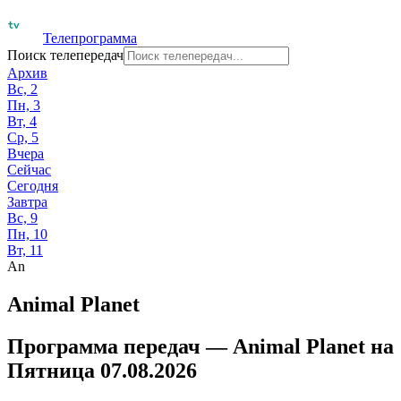
Телепрограмма
Поиск телепередач
Архив
Вс, 2
Пн, 3
Вт, 4
Ср, 5
Вчера
Сейчас
Сегодня
Завтра
Вс, 9
Пн, 10
Вт, 11
An
Animal Planet
Программа передач —
Animal Planet
на
Пятница 07.08.2026