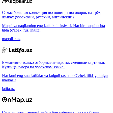
Самая большая коллекция пословиц и поговорок на трёх
языках (узбекский, русский, английский).
Maqol va naqllarning eng katta kolleksiyasi. Har bir maqol uchta
tilda (o'zbek, rus, ingliz).
maqollar.uz
Ежедневно только отборные анекдоты, смешные картинки.
Кузница юмора на узбекском языке!
Har kuni eng sara latifalar va kulguli rasmlar. O'zbek tilidagi kulgu
markazi!
latifa.uz
Сервис, помогающий найти ближайшие пункты обмена