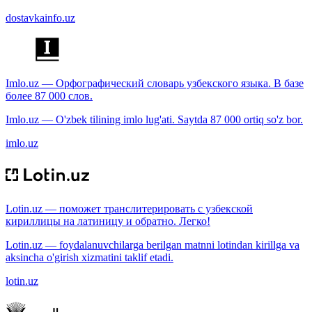
dostavkainfo.uz
Imlo.uz — Орфографический словарь узбекского языка. В базе
более 87 000 слов.
Imlo.uz — O'zbek tilining imlo lug'ati. Saytda 87 000 ortiq so'z bor.
imlo.uz
Lotin.uz — поможет транслитерировать с узбекской
кириллицы на латиницу и обратно. Легко!
Lotin.uz — foydalanuvchilarga berilgan matnni lotindan kirillga va
aksincha o'girish xizmatini taklif etadi.
lotin.uz