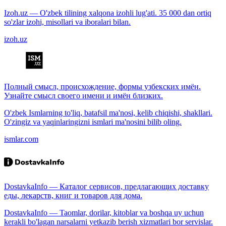
Izoh.uz — O'zbek tilining xalqona izohli lug'ati. 35 000 dan ortiq
so'zlar izohi, misollari va iboralari bilan.
izoh.uz
Полный смысл, происхождение, формы узбекских имён.
Узнайте смысл своего имени и имён близких.
O'zbek Ismlarning to'liq, batafsil ma'nosi, kelib chiqishi, shakllari.
O'zingiz va yaqinlaringizni ismlari ma'nosini bilib oling.
ismlar.com
DostavkaInfo — Каталог сервисов, предлагающих доставку
еды, лекарств, книг и товаров для дома.
DostavkaInfo — Taomlar, dorilar, kitoblar va boshqa uy uchun
kerakli bo'lagan narsalarni yetkazib berish xizmatlari bor servislar.