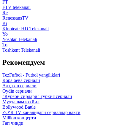
FT
FTV telekanali
Re
RenessansTV
Ki
Kinoteatr HD Telekanali
Yo
Yoshlar Telekanali
To
Toshkent Telekanali
Рекомендуем
TezFufbol - Futbol yangiliklari
Қора бева сериали
Алҳазар сериали
Oydin сериали
"Қўрғон сирлари" туркия сериали
Муҳташам юз йил
Bollywood Battle
ZO‘R TV каналидаги сериаллар вақти
Million концерти
Гап чиқди