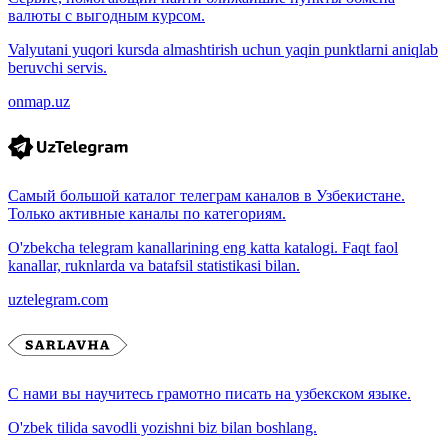
валюты с выгодным курсом.
Valyutani yuqori kursda almashtirish uchun yaqin punktlarni aniqlab
beruvchi servis.
onmap.uz
Самый большой каталог телеграм каналов в Узбекистане.
Только активные каналы по категориям.
O'zbekcha telegram kanallarining eng katta katalogi. Faqt faol
kanallar, ruknlarda va batafsil statistikasi bilan.
uztelegram.com
С нами вы научитесь грамотно писать на узбекском языке.
O'zbek tilida savodli yozishni biz bilan boshlang.