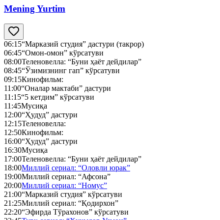
Mening Yurtim
06:15
“Марказий студия” дастури (такрор)
06:45
“Омон-омон” кўрсатуви
08:00
Теленовелла: “Буни ҳаёт дейдилар”
08:45
“Ўзимизнинг гап” кўрсатуви
09:15
Кинофильм:
11:00
“Оналар мактаби” дастури
11:15
“5 кетдим” кўрсатуви
11:45
Мусиқа
12:00
“Ҳудуд” дастури
12:15
Теленовелла:
12:50
Кинофильм:
16:00
“Ҳудуд” дастури
16:30
Мусиқа
17:00
Теленовелла: “Буни ҳаёт дейдилар”
18:00
Миллий сериал: “Оловли юрак”
19:00
Миллий сериал: “Афсона”
20:00
Миллий сериал: “Номус”
21:00
“Марказий студия” кўрсатуви
21:25
Миллий сериал: “Қодирхон”
22:20
“Эфирда Тўрахонов” кўрсатуви