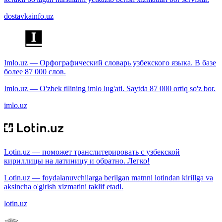
dostavkainfo.uz
Imlo.uz — Орфографический словарь узбекского языка. В базе
более 87 000 слов.
Imlo.uz — O'zbek tilining imlo lug'ati. Saytda 87 000 ortiq so'z bor.
imlo.uz
Lotin.uz — поможет транслитерировать с узбекской
кириллицы на латиницу и обратно. Легко!
Lotin.uz — foydalanuvchilarga berilgan matnni lotindan kirillga va
aksincha o'girish xizmatini taklif etadi.
lotin.uz