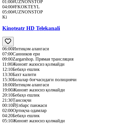
01:00
#UZNONSTOP
04:00
#FKOKTEYL
05:00
#UZNONSTOP
Ki
Kinoteatr HD Telekanali
06:00
Интиқом алангаси
07:00
Санников ери
09:00
Zargarshop. Прямая трансляция
11:00
Жиноят жазосиз қолмайди
12:10
Бебаҳо ешлик
13:30
Бахт калити
15:30
Болалар боғчасидаги полициячи
18:00
Интиқом алангаси
19:00
Жиноят жазосиз қолмайди
20:10
Бебаҳо ешлик
21:30
Тансоқчи
00:10
Йўлбарс панжаси
02:00
Ортиқча одамлар
04:20
Бебаҳо ешлик
05:10
Жиноят жазосиз қолмайди