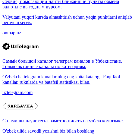
Сервис, помогающий найти ближайшие пункты обмена
валюты с выгодным курсом.
Valyutani yuqori kursda almashtirish uchun yaqin punktlarni aniqlab
beruvchi servis.
onmap.uz
Самый большой каталог телеграм каналов в Узбекистане.
Только активные каналы по категориям.
O'zbekcha telegram kanallarining eng katta katalogi. Faqt faol
kanallar, ruknlarda va batafsil statistikasi bilan.
uztelegram.com
С нами вы научитесь грамотно писать на узбекском языке.
O'zbek tilida savodli yozishni biz bilan boshlang.