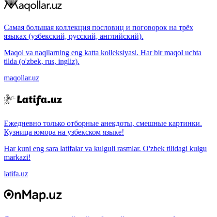
Самая большая коллекция пословиц и поговорок на трёх
языках (узбекский, русский, английский).
Maqol va naqllarning eng katta kolleksiyasi. Har bir maqol uchta
tilda (o'zbek, rus, ingliz).
maqollar.uz
Ежедневно только отборные анекдоты, смешные картинки.
Кузница юмора на узбекском языке!
Har kuni eng sara latifalar va kulguli rasmlar. O'zbek tilidagi kulgu
markazi!
latifa.uz