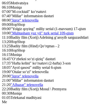
06:05
Motivatsiya
06:10
Musiqa
07:00
"M-cocktail" ko‘rsatuvi
07:40
"Millar" informatsion dasturi
08:00
"Iqror" telenovella
09:00
HopShop
09:00
"Yolgiz qoying" milliy serial (1-mavsum) 17-qism
10:00
"Muhtasham yuz yil" turk serial 109-qism
11:10
Badiiy film (Xorij) Adelning g‘aroyib sarguzashtlari
13:20
HopShop
13:25
Badiiy film (Hind) Qo‘rqmas - 2
16:10
HopShop
16:15
Musiqa
16:45
"O‘zbekni so‘zi qiziq" dasturi
17:35
"Hafta kelini" ko‘rsatuvi (2-hafta) 3-son
18:05
"Ayol qasosi" milliy serial 6-qism
19:00
"Otalar so‘zi" telenovella
20:00
"Iqror" telenovella
21:00
"Millar" informatsion dasturi
21:20
"Alhazar" telenovella
22:20
Badiiy film (Xorij) Mosul \ Premyera
00:30
Musiqa
01:05
Telekanal madhiyasi
Me