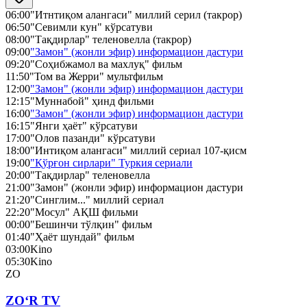
06:00
"Итнтиқом алангаси" миллий серил (такрор)
06:50
"Севимли кун" кўрсатуви
08:00
"Тақдирлар" теленовелла (такрор)
09:00
"Замон" (жонли эфир) информацион дастури
09:20
"Соҳибжамол ва махлуқ" фильм
11:50
"Том ва Жерри" мультфильм
12:00
"Замон" (жонли эфир) информацион дастури
12:15
"Муннабой" ҳинд фильми
16:00
"Замон" (жонли эфир) информацион дастури
16:15
"Янги ҳаёт" кўрсатуви
17:00
"Олов пазанди" кўрсатуви
18:00
"Интиқом алангаси" миллий сериал 107-қисм
19:00
"Қўрғон сирлари" Туркия сериали
20:00
"Тақдирлар" теленовелла
21:00
"Замон" (жонли эфир) информацион дастури
21:20
"Синглим..." миллий сериал
22:20
"Мосул" АҚШ фильми
00:00
"Бешинчи тўлқин" фильм
01:40
"Ҳаёт шундай" фильм
03:00
Kino
05:30
Kino
ZO
ZO‘R TV