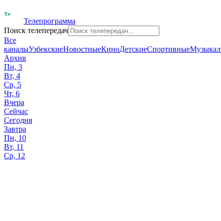
Телепрограмма
Поиск телепередач
Все
каналы
Узбекские
Новостные
Кино
Детские
Спортивные
Музыкал
Архив
Пн, 3
Вт, 4
Ср, 5
Чт, 6
Вчера
Сейчас
Сегодня
Завтра
Пн, 10
Вт, 11
Ср, 12