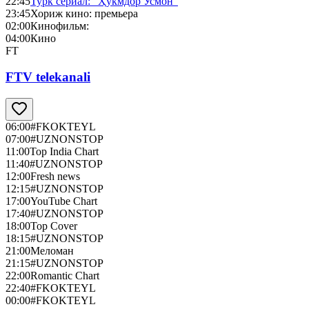
22:45
Турк сериал: “Ҳукмдор Усмон”
23:45
Хориж кино: премьера
02:00
Кинофильм:
04:00
Кино
FT
FTV telekanali
06:00
#FKOKTEYL
07:00
#UZNONSTOP
11:00
Top India Chart
11:40
#UZNONSTOP
12:00
Fresh news
12:15
#UZNONSTOP
17:00
YouTube Chart
17:40
#UZNONSTOP
18:00
Top Cover
18:15
#UZNONSTOP
21:00
Меломан
21:15
#UZNONSTOP
22:00
Romantic Chart
22:40
#FKOKTEYL
00:00
#FKOKTEYL