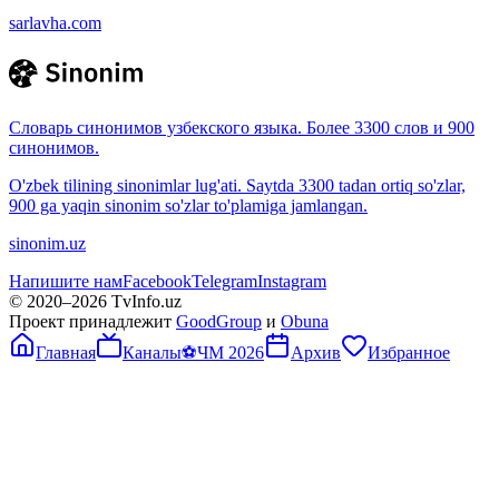
sarlavha.com
Словарь синонимов узбекского языка. Более 3300 слов и 900
синонимов.
O'zbek tilining sinonimlar lug'ati. Saytda 3300 tadan ortiq so'zlar,
900 ga yaqin sinonim so'zlar to'plamiga jamlangan.
sinonim.uz
Напишите нам
Facebook
Telegram
Instagram
© 2020–
2026
TvInfo.uz
Проект принадлежит
GoodGroup
и
Obuna
Главная
Каналы
⚽
ЧМ 2026
Архив
Избранное