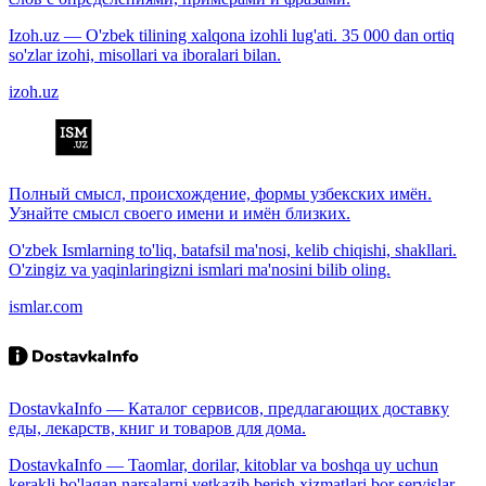
Izoh.uz — O'zbek tilining xalqona izohli lug'ati. 35 000 dan ortiq
so'zlar izohi, misollari va iboralari bilan.
izoh.uz
Полный смысл, происхождение, формы узбекских имён.
Узнайте смысл своего имени и имён близких.
O'zbek Ismlarning to'liq, batafsil ma'nosi, kelib chiqishi, shakllari.
O'zingiz va yaqinlaringizni ismlari ma'nosini bilib oling.
ismlar.com
DostavkaInfo — Каталог сервисов, предлагающих доставку
еды, лекарств, книг и товаров для дома.
DostavkaInfo — Taomlar, dorilar, kitoblar va boshqa uy uchun
kerakli bo'lagan narsalarni yetkazib berish xizmatlari bor servislar.