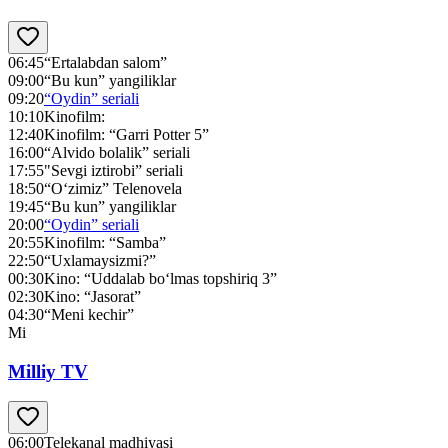
06:45
“Ertalabdan salom”
09:00
“Bu kun” yangiliklar
09:20
“Oydin” seriali
10:10
Kinofilm:
12:40
Kinofilm: “Garri Potter 5”
16:00
“Alvido bolalik” seriali
17:55
"Sevgi iztirobi” seriali
18:50
“O‘zimiz” Telenovela
19:45
“Bu kun” yangiliklar
20:00
“Oydin” seriali
20:55
Kinofilm: “Samba”
22:50
“Uxlamaysizmi?”
00:30
Kino: “Uddalab bo‘lmas topshiriq 3”
02:30
Kino: “Jasorat”
04:30
“Meni kechir”
Mi
Milliy TV
06:00
Telekanal madhiyasi