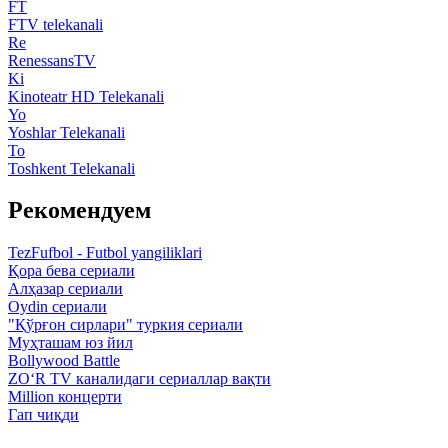
FT
FTV telekanali
Re
RenessansTV
Ki
Kinoteatr HD Telekanali
Yo
Yoshlar Telekanali
To
Toshkent Telekanali
Рекомендуем
TezFufbol - Futbol yangiliklari
Қора бева сериали
Алҳазар сериали
Oydin сериали
"Қўрғон сирлари" туркия сериали
Муҳташам юз йил
Bollywood Battle
ZO‘R TV каналидаги сериаллар вақти
Million концерти
Гап чиқди