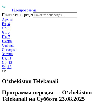
Телепрограмма
Поиск телепередач
Архив
Вт, 4
Ср, 5
Чт, 6
Пт, 7
Вчера
Сейчас
Сегодня
Завтра
Вт, 11
Ср, 12
Чт, 13
O‘
O‘zbekiston Telekanali
Программа передач —
O‘zbekiston
Telekanali
на
Суббота 23.08.2025