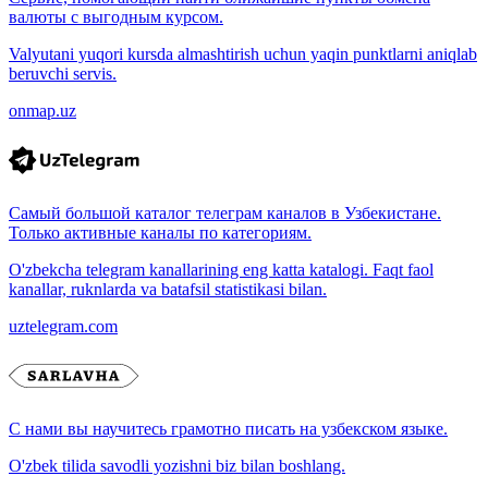
валюты с выгодным курсом.
Valyutani yuqori kursda almashtirish uchun yaqin punktlarni aniqlab
beruvchi servis.
onmap.uz
Самый большой каталог телеграм каналов в Узбекистане.
Только активные каналы по категориям.
O'zbekcha telegram kanallarining eng katta katalogi. Faqt faol
kanallar, ruknlarda va batafsil statistikasi bilan.
uztelegram.com
С нами вы научитесь грамотно писать на узбекском языке.
O'zbek tilida savodli yozishni biz bilan boshlang.