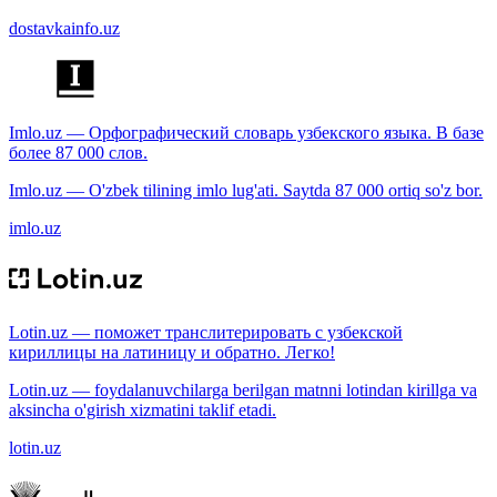
dostavkainfo.uz
Imlo.uz — Орфографический словарь узбекского языка. В базе
более 87 000 слов.
Imlo.uz — O'zbek tilining imlo lug'ati. Saytda 87 000 ortiq so'z bor.
imlo.uz
Lotin.uz — поможет транслитерировать с узбекской
кириллицы на латиницу и обратно. Легко!
Lotin.uz — foydalanuvchilarga berilgan matnni lotindan kirillga va
aksincha o'girish xizmatini taklif etadi.
lotin.uz