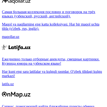
Самая большая коллекция пословиц и поговорок на трёх
языках (узбекский, русский, английский).
Maqol va naqllarning eng katta kolleksiyasi. Har bir maqol uchta
tilda (o'zbek, rus, ingliz).
maqollar.uz
Ежедневно только отборные анекдоты, смешные картинки.
Кузница юмора на узбекском языке!
Har kuni eng sara latifalar va kulguli rasmlar. O'zbek tilidagi kulgu
markazi!
latifa.uz
Сервис, помогающий найти ближайшие пункты обмена