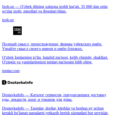
Izoh.uz — O'zbek tilining xalqona izohli lug'ati. 35 000 dan ortiq
so'zlar izohi, misollari va iboralari bilan.
izoh.uz
Полный смысл, происхождение, формы узбекских имён.
Узнайте смысл своего имени и имён близких.
O'zbek Ismlarning to'liq, batafsil ma'nosi, kelib chiqishi, shakllari.
O'zingiz va yaqinlaringizni ismlari ma'nosini bilib oling.
ismlar.com
DostavkaInfo — Каталог сервисов, предлагающих доставку
еды, лекарств, книг и товаров для дома.
DostavkaInfo — Taomlar, dorilar, kitoblar va boshqa uy uchun
kerakli bo'lagan narsalarni yetkazib berish xizmatlari bor servislar.