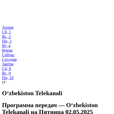
Архив
Сб, 1
Вс, 2
Пн, 3
Вт, 4
Вчера
Сейчас
Сегодня
Завтра
Сб, 8
Вс, 9
Пн, 10
O‘
O‘zbekiston Telekanali
Программа передач —
O‘zbekiston
Telekanali
на
Пятница 02.05.2025