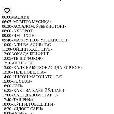
06:00
МАДҲИЯ
06:05
«МУМТОЗ МУСИҚА»
06:30
«АССАЛОМ, ЎЗБЕКИСТОН!»
08:00
«АХБОРОТ»
09:00
«ИМТИҲОН»
09:40
«МАФТУНКОР ЎЗБЕКИСТОН»
10:00
«АЛИ ВА АЛИЯ» Т/С
11:00
«ОЙДИН ҲАЁТ LIVE»
12:00
АОКАДА БРИФИНГ
12:05
«ТВ ШИФОКОР»
12:10
«ОСИЁ» Т/С
13:00
«ХАЛК КАБУЛХОНАСИДА БИР КУН»
13:30
«ТЕЛЕНОВЕЛЛА»
14:00
«ИНСОН МАТОНАТИ» Т/С
15:00
«FL CLUB»
16:00
«ГАП»
16:25
«ХАЁТ ВА ХАЁЛ ЙЎЛЛАРИ»
17:00
«ҲАЁТ ДАВОМ ЭТАР…»
17:40
«ТАШРИФ»
18:00
«КЎНГИЛ ОБОДЛИГИ»
18:20
«ҳИДОЯТ САРИ»
19:00
«ОСИЁ» Т/С