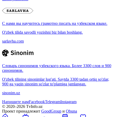
С нами вы научитесь грамотно писать на узбекском языке.
O'zbek tilida savodli yozishni biz bilan boshlang.
sarlavha.com
Словарь синонимов узбекского языка. Более 3300 слов и 900
синонимов.
O'zbek tilining sinonimlar lug'ati. Saytda 3300 tadan ortiq so'zlar,
900 ga yaqin sinonim so'zlar to'plamiga jamlangan.
sinonim.uz
Напишите нам
Facebook
Telegram
Instagram
© 2020–
2026
TvInfo.uz
Проект принадлежит
GoodGroup
и
Obuna