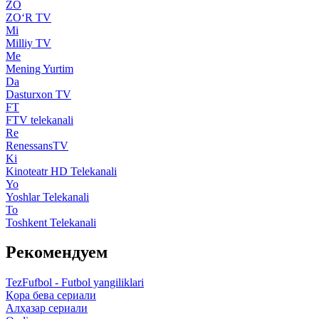
ZO
ZO‘R TV
Mi
Milliy TV
Me
Mening Yurtim
Da
Dasturxon TV
FT
FTV telekanali
Re
RenessansTV
Ki
Kinoteatr HD Telekanali
Yo
Yoshlar Telekanali
To
Toshkent Telekanali
Рекомендуем
TezFufbol - Futbol yangiliklari
Қора бева сериали
Алҳазар сериали