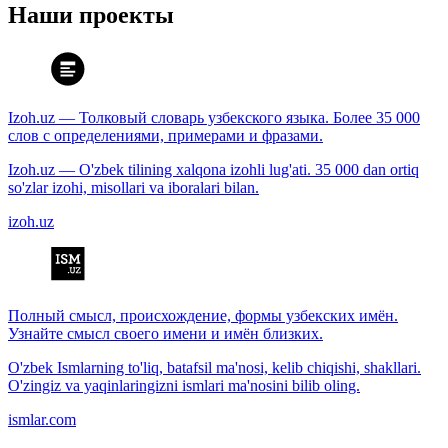
Наши проекты
Izoh.uz — Толковый словарь узбекского языка. Более 35 000
слов с определениями, примерами и фразами.
Izoh.uz — O'zbek tilining xalqona izohli lug'ati. 35 000 dan ortiq
so'zlar izohi, misollari va iboralari bilan.
izoh.uz
Полный смысл, происхождение, формы узбекских имён.
Узнайте смысл своего имени и имён близких.
O'zbek Ismlarning to'liq, batafsil ma'nosi, kelib chiqishi, shakllari.
O'zingiz va yaqinlaringizni ismlari ma'nosini bilib oling.
ismlar.com