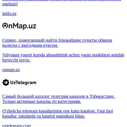
markazi!
latifa.uz
Сервис, помогающий найти ближайшие пункты обмена
валюты с выгодным курсом.
Valyutani yuqori kursda almashtirish uchun yaqin punktlarni aniqlab
beruvchi servis.
onmap.uz
Самый большой каталог телеграм каналов в Узбекистане.
Только активные каналы по категориям.
O'zbekcha telegram kanallarining eng katta katalogi. Faqt faol
kanallar, ruknlarda va batafsil statistikasi bilan.
uztelegram.com