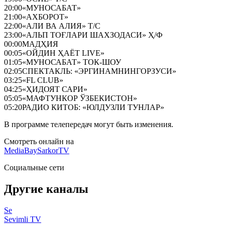
20:00
«МУНОСАБАТ»
21:00
«АХБОРОТ»
22:00
«АЛИ ВА АЛИЯ» Т/С
23:00
«АЛЬП ТОҒЛАРИ ШАХЗОДАСИ» Ҳ/Ф
00:00
МАДҲИЯ
00:05
«ОЙДИН ҲАЁТ LIVE»
01:05
«МУНОСАБАТ» ТОК-ШОУ
02:05
СПЕКТАКЛЬ: «ЭРГИНАМНИНГОРЗУСИ»
03:25
«FL CLUB»
04:25
«ҲИДОЯТ САРИ»
05:05
«МАФТУНКОР ЎЗБЕКИСТОН»
05:20
РАДИО КИТОБ: «ЮЛДУЗЛИ ТУНЛАР»
В программе телепередач могут быть изменения.
Смотреть онлайн на
MediaBay
SarkorTV
Социальные сети
Другие каналы
Se
Sevimli TV