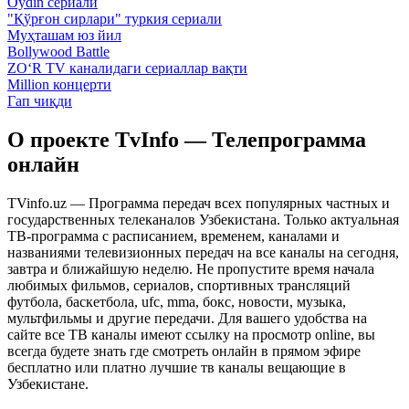
Oydin сериали
"Қўрғон сирлари" туркия сериали
Муҳташам юз йил
Bollywood Battle
ZO‘R TV каналидаги сериаллар вақти
Million концерти
Гап чиқди
О проекте TvInfo — Телепрограмма
онлайн
TVinfo.uz — Программа передач всех популярных частных и
государственных телеканалов Узбекистана. Только актуальная
ТВ-программа с расписанием, временем, каналами и
названиями телевизионных передач на все каналы на сегодня,
завтра и ближайшую неделю. Не пропустите время начала
любимых фильмов, сериалов, спортивных трансляций
футбола, баскетбола, ufc, mma, бокс, новости, музыка,
мультфильмы и другие передачи. Для вашего удобства на
сайте все ТВ каналы имеют ссылку на просмотр online, вы
всегда будете знать где смотреть онлайн в прямом эфире
бесплатно или платно лучшие тв каналы вещающие в
Узбекистане.