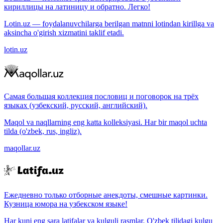
кириллицы на латиницу и обратно. Легко!
Lotin.uz — foydalanuvchilarga berilgan matnni lotindan kirillga va
aksincha o'girish xizmatini taklif etadi.
lotin.uz
Самая большая коллекция пословиц и поговорок на трёх
языках (узбекский, русский, английский).
Maqol va naqllarning eng katta kolleksiyasi. Har bir maqol uchta
tilda (o'zbek, rus, ingliz).
maqollar.uz
Ежедневно только отборные анекдоты, смешные картинки.
Кузница юмора на узбекском языке!
Har kuni eng sara latifalar va kulguli rasmlar. O'zbek tilidagi kulgu