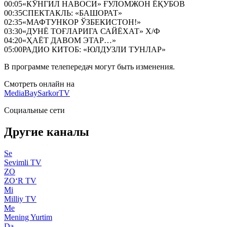
00:05
«КЎНГИЛ НАВОСИ» ҒУЛОМЖОН ЁҚУБОВ
00:35
СПЕКТАКЛЬ: «БАШОРАТ»
02:35
«МАФТУНКОР ЎЗБЕКИСТОН!»
03:30
«ДУНЁ ТОҒЛАРИГА САЙЁХАТ» Х/Ф
04:20
«ҲАЁТ ДАВОМ ЭТАР…»
05:00
РАДИО КИТОБ: «ЮЛДУЗЛИ ТУНЛАР»
В программе телепередач могут быть изменения.
Смотреть онлайн на
MediaBay
SarkorTV
Социальные сети
Другие каналы
Se
Sevimli TV
ZO
ZO‘R TV
Mi
Milliy TV
Me
Mening Yurtim
Da