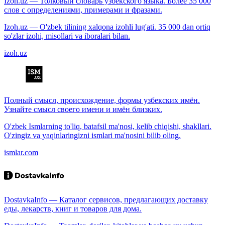
Izoh.uz — Толковый словарь узбекского языка. Более 35 000
слов с определениями, примерами и фразами.
Izoh.uz — O'zbek tilining xalqona izohli lug'ati. 35 000 dan ortiq
so'zlar izohi, misollari va iboralari bilan.
izoh.uz
Полный смысл, происхождение, формы узбекских имён.
Узнайте смысл своего имени и имён близких.
O'zbek Ismlarning to'liq, batafsil ma'nosi, kelib chiqishi, shakllari.
O'zingiz va yaqinlaringizni ismlari ma'nosini bilib oling.
ismlar.com
DostavkaInfo — Каталог сервисов, предлагающих доставку
еды, лекарств, книг и товаров для дома.