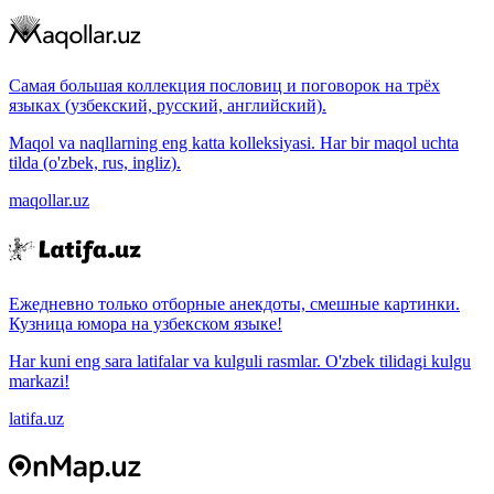
Самая большая коллекция пословиц и поговорок на трёх
языках (узбекский, русский, английский).
Maqol va naqllarning eng katta kolleksiyasi. Har bir maqol uchta
tilda (o'zbek, rus, ingliz).
maqollar.uz
Ежедневно только отборные анекдоты, смешные картинки.
Кузница юмора на узбекском языке!
Har kuni eng sara latifalar va kulguli rasmlar. O'zbek tilidagi kulgu
markazi!
latifa.uz