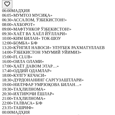
06:00
МАДҲИЯ
06:05
«МУМТОЗ МУСИҚА»
06:30
«АССАЛОМ, ЎЗБЕКИСТОН!»
08:00
«АХБОРОТ»
09:00
«МАФТУНКОР ЎЗБЕКИСТОН!»
09:30
«ХАЁТ ВА ХАЁЛ ЙЎЛЛАРИ»
10:00
«КИМ БИЛАН» ТОК-ШОУ
12:00
«БОМБА» Б/Ф
13:20
«КЎНГИЛ НАВОСИ» УЛУҒБЕК РАХМАТУЛЛАЕВ
14:00
«ЎЗБЕКИСТОН УМУМИЙ УЙИМИЗ»
15:00
«FL CLUB»
16:00
«ОИЛА ОЛАМИ»
17:00
«ҲАЁТ ДАВОМ ЭТАР…»
17:40
«ОДДИЙ ОДАМЛАР»
18:00
«КУЛГУ КЕЧАСИ»
18:30
«ДУРДОНАНИНГ САРГУЗАШТЛАРИ»
19:00
«НИЛУФАР УМРЗОҚОВА БИЛАН…»
19:30
«ТАҲЛИЛНОМА»
20:30
«ИХТИРОЧИ ЁШЛАР»
21:00
«ТАҲЛИЛНОМА»
22:00
«ТАЛВАСА» Б/Ф
23:35
«ТАШРИФ»
00:00
МАДҲИЯ