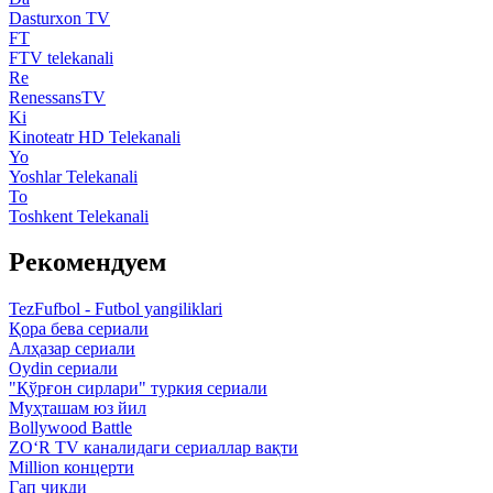
Dasturxon TV
FT
FTV telekanali
Re
RenessansTV
Ki
Kinoteatr HD Telekanali
Yo
Yoshlar Telekanali
To
Toshkent Telekanali
Рекомендуем
TezFufbol - Futbol yangiliklari
Қора бева сериали
Алҳазар сериали
Oydin сериали
"Қўрғон сирлари" туркия сериали
Муҳташам юз йил
Bollywood Battle
ZO‘R TV каналидаги сериаллар вақти
Million концерти
Гап чиқди