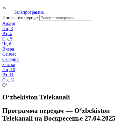
Телепрограмма
Поиск телепередач
Архив
Пн, 3
Вт, 4
Ср, 5
Чт, 6
Вчера
Сейчас
Сегодня
Завтра
Пн, 10
Вт, 11
Ср, 12
O‘
O‘zbekiston Telekanali
Программа передач —
O‘zbekiston
Telekanali
на
Воскресенье 27.04.2025