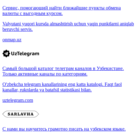
Сервис, помогающий найти ближайшие пункты обмена
валюты с выгодным курсом.
Valyutani yuqori kursda almashtirish uchun yaqin punktlarni aniqlab
beruvchi servis.
onmap.uz
Самый большой каталог телеграм каналов в Узбекистане.
Только активные каналы по категориям.
O'zbekcha telegram kanallarining eng katta katalogi. Faqt faol
kanallar, ruknlarda va batafsil statistikasi bilan.
uztelegram.com
С нами вы научитесь грамотно писать на узбекском языке.