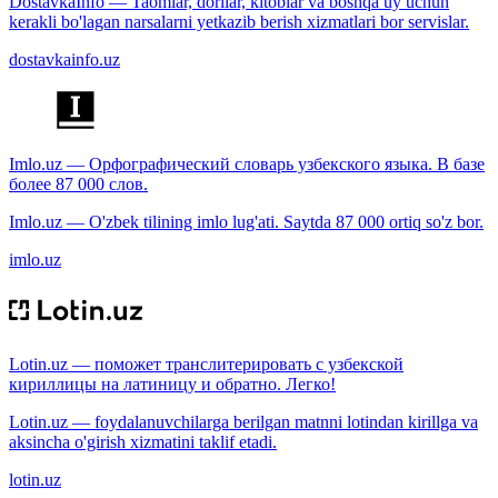
DostavkaInfo — Taomlar, dorilar, kitoblar va boshqa uy uchun
kerakli bo'lagan narsalarni yetkazib berish xizmatlari bor servislar.
dostavkainfo.uz
Imlo.uz — Орфографический словарь узбекского языка. В базе
более 87 000 слов.
Imlo.uz — O'zbek tilining imlo lug'ati. Saytda 87 000 ortiq so'z bor.
imlo.uz
Lotin.uz — поможет транслитерировать с узбекской
кириллицы на латиницу и обратно. Легко!
Lotin.uz — foydalanuvchilarga berilgan matnni lotindan kirillga va
aksincha o'girish xizmatini taklif etadi.
lotin.uz