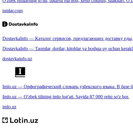
O'zbek Ismlarning to'liq, batafsil ma'nosi, kelib chiqishi, shakllari. O'
ismlar.com
DostavkaInfo — Каталог сервисов, предлагающих доставку еды, 
DostavkaInfo — Taomlar, dorilar, kitoblar va boshqa uy uchun kerakli b
dostavkainfo.uz
Imlo.uz — Орфографический словарь узбекского языка. В базе б
Imlo.uz — O'zbek tilining imlo lug'ati. Saytda 87 000 ortiq so'z bor.
imlo.uz