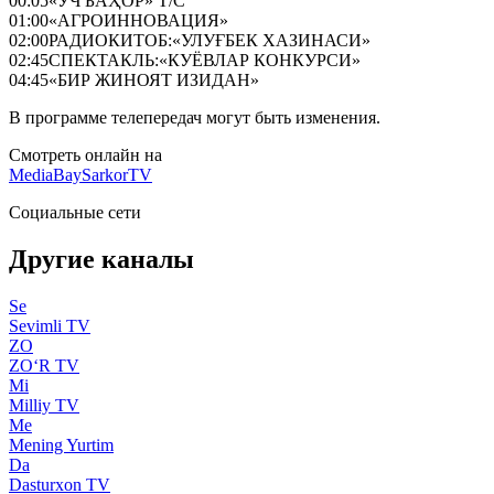
00:05
«УЧ БАҲОР» Т/С
01:00
«АГРОИННОВАЦИЯ»
02:00
РАДИОКИТОБ:«УЛУҒБЕК ХАЗИНАСИ»
02:45
СПЕКТАКЛЬ:«КУЁВЛАР КОНКУРСИ»
04:45
«БИР ЖИНОЯТ ИЗИДАН»
В программе телепередач могут быть изменения.
Смотреть онлайн на
MediaBay
SarkorTV
Социальные сети
Другие каналы
Se
Sevimli TV
ZO
ZO‘R TV
Mi
Milliy TV
Me
Mening Yurtim
Da
Dasturxon TV