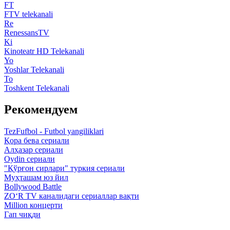
FT
FTV telekanali
Re
RenessansTV
Ki
Kinoteatr HD Telekanali
Yo
Yoshlar Telekanali
To
Toshkent Telekanali
Рекомендуем
TezFufbol - Futbol yangiliklari
Қора бева сериали
Алҳазар сериали
Oydin сериали
"Қўрғон сирлари" туркия сериали
Муҳташам юз йил
Bollywood Battle
ZO‘R TV каналидаги сериаллар вақти
Million концерти
Гап чиқди