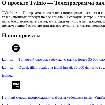
О проекте TvInfo — Телепрограмма он
TVinfo.uz — Программа передач всех популярных частных и го
телевизионных передач на все каналы на сегодня, завтра и бл
mma, бокс, новости, музыка, мультфильмы и другие передачи. Дл
прямом эфире бесплатно или платно лучшие тв каналы вещающ
Наши проекты
Izoh.uz — Толковый словарь узбекского языка. Более 35 000 сл
Izoh.uz — O'zbek tilining xalqona izohli lug'ati. 35 000 dan ortiq so'zla
izoh.uz
Полный смысл, происхождение, формы узбекских имён. Узнайт