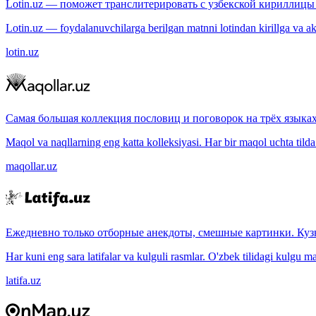
Lotin.uz — поможет транслитерировать с узбекской кириллицы 
Lotin.uz — foydalanuvchilarga berilgan matnni lotindan kirillga va aksi
lotin.uz
Самая большая коллекция пословиц и поговорок на трёх языках
Maqol va naqllarning eng katta kolleksiyasi. Har bir maqol uchta tilda (
maqollar.uz
Ежедневно только отборные анекдоты, смешные картинки. Куз
Har kuni eng sara latifalar va kulguli rasmlar. O'zbek tilidagi kulgu m
latifa.uz