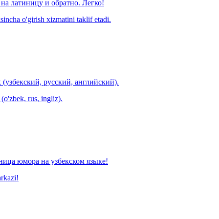
на латиницу и обратно. Легко!
ncha o'girish xizmatini taklif etadi.
 (узбекский, русский, английский).
o'zbek, rus, ingliz).
ница юмора на узбекском языке!
arkazi!