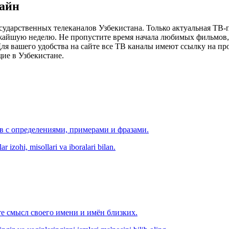
лайн
сударственных телеканалов Узбекистана. Только актуальная ТВ-
ижайшую неделю. Не пропустите время начала любимых фильмов, 
я вашего удобства на сайте все ТВ каналы имеют ссылку на просм
ие в Узбекистане.
ов с определениями, примерами и фразами.
r izohi, misollari va iboralari bilan.
е смысл своего имени и имён близких.