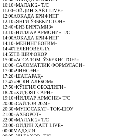
10:10
«МАЛАК 2» Т/С
11:00
«ОЙДИН ҲАЁТ LIVE»
12:00
АОКАДА БРИФИНГ
12:10
«ЯНГИ ЎЗБЕКИСТОН»
12:40
«БИЗ БИРГАМИЗ»
13:10
«ЙИЛЛАР АРМОНИ» Т/С
14:00
АОКАДА БРИФИНГ
14:10
«МЕНИНГ БОҒИМ»
14:40
ТЕЛЕНОВЕЛЛА
14:55
ТВ-ШИФОКОР
15:00
«АССАЛОМ, ЎЗБЕКИСТОН!»
16:00
«САЛОМАТЛИК ФОРМУЛАСИ»
17:00
«ЧИНСЭН»
17:20
«ШАНАРАҚ»
17:45
«ЭСКИ АЛЬБОМ»
17:50
«КЎНГИЛ ОБОДЛИГИ»
18:20
«ҲИДОЯТ САРИ»
19:10
«ЙИЛЛАР АРМОНИ» Т/С
20:00
«САЙЛОВ 2024»
20:30
«МУНОСАБАТ» ТОК-ШОУ
21:00
«АХБОРОТ»
22:00
«МАЛАК 2» Т/С
23:00
«ОЙДИН ҲАЁТ LIVE»
00:00
МАДҲИЯ