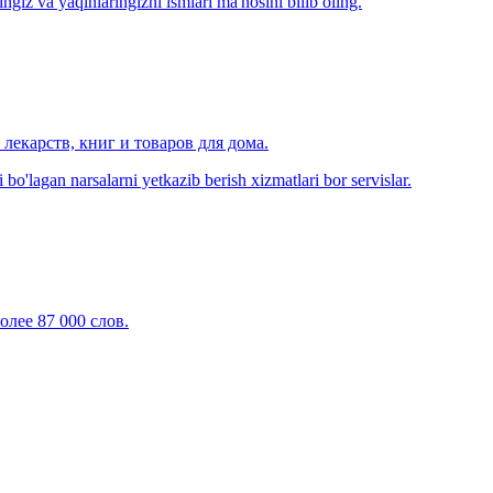
zingiz va yaqinlaringizni ismlari ma'nosini bilib oling.
лекарств, книг и товаров для дома.
o'lagan narsalarni yetkazib berish xizmatlari bor servislar.
олее 87 000 слов.