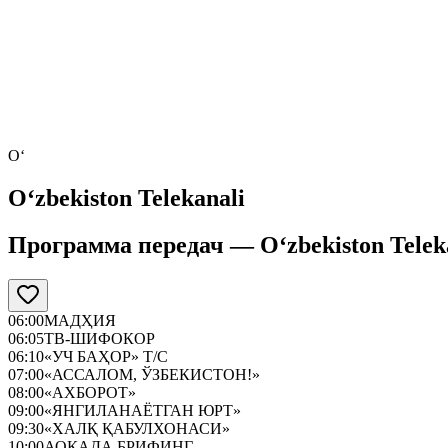
O‘
O‘zbekiston Telekanali
Программа передач —
O‘zbekiston Telek
06:00
МАДҲИЯ
06:05
ТВ-ШИФОКОР
06:10
«УЧ БАҲОР» Т/С
07:00
«АССАЛОМ, ЎЗБЕКИСТОН!»
08:00
«АХБОРОТ»
09:00
«ЯНГИЛАНАЁТГАН ЮРТ»
09:30
«ХАЛҚ ҚАБУЛХОНАСИ»
10:00
АОКАДА БРИФИНГ