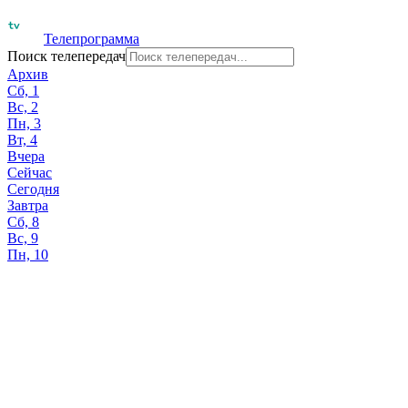
Телепрограмма
Поиск телепередач
Архив
Сб, 1
Вс, 2
Пн, 3
Вт, 4
Вчера
Сейчас
Сегодня
Завтра
Сб, 8
Вс, 9
Пн, 10