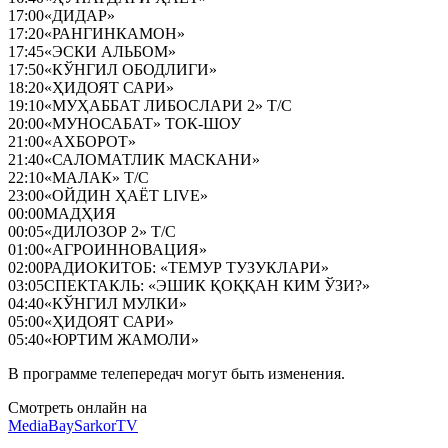
17:00
«ДИДАР»
17:20
«РАНГИНКАМОН»
17:45
«ЭСКИ АЛЬБОМ»
17:50
«КЎНГИЛ ОБОДЛИГИ»
18:20
«ҲИДОЯТ САРИ»
19:10
«МУҲАББАТ ЛИБОСЛАРИ 2» Т/С
20:00
«МУНОСАБАТ» ТОК-ШОУ
21:00
«АХБОРОТ»
21:40
«САЛОМАТЛИК МАСКАНИ»
22:10
«МАЛАК» Т/С
23:00
«ОЙДИН ҲАЁТ LIVE»
00:00
МАДҲИЯ
00:05
«ДИЛОЗОР 2» Т/С
01:00
«АГРОИННОВАЦИЯ»
02:00
РАДИОКИТОБ: «ТЕМУР ТУЗУКЛАРИ»
03:05
СПЕКТАКЛЬ: «ЭШИК ҚОҚҚАН КИМ ЎЗИ?»
04:40
«КЎНГИЛ МУЛКИ»
05:00
«ҲИДОЯТ САРИ»
05:40
«ЮРТИМ ЖАМОЛИ»
В программе телепередач могут быть изменения.
Смотреть онлайн на
MediaBay
SarkorTV