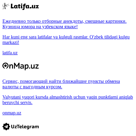
Ежедневно только отборные анекдоты, смешные картинки.
Кузница юмора на узбекском языке!
Har kuni eng sara latifalar va kulguli rasmlar. O'zbek tilidagi kulgu
markazi!
latifa.uz
Сервис, помогающий найти ближайшие пункты обмена
валюты с выгодным курсом.
Valyutani yuqori kursda almashtirish uchun yaqin punktlarni aniqlab
beruvchi servis.
onmap.uz