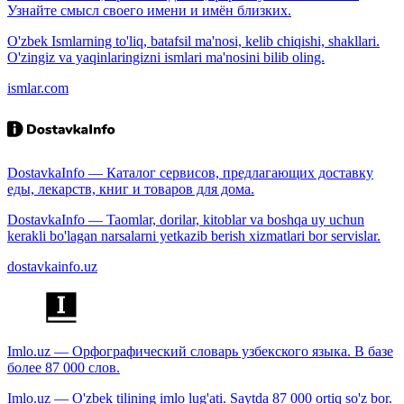
Узнайте смысл своего имени и имён близких.
O'zbek Ismlarning to'liq, batafsil ma'nosi, kelib chiqishi, shakllari.
O'zingiz va yaqinlaringizni ismlari ma'nosini bilib oling.
ismlar.com
DostavkaInfo — Каталог сервисов, предлагающих доставку
еды, лекарств, книг и товаров для дома.
DostavkaInfo — Taomlar, dorilar, kitoblar va boshqa uy uchun
kerakli bo'lagan narsalarni yetkazib berish xizmatlari bor servislar.
dostavkainfo.uz
Imlo.uz — Орфографический словарь узбекского языка. В базе
более 87 000 слов.
Imlo.uz — O'zbek tilining imlo lug'ati. Saytda 87 000 ortiq so'z bor.