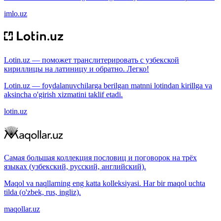
imlo.uz
Lotin.uz — поможет транслитерировать с узбекской
кириллицы на латиницу и обратно. Легко!
Lotin.uz — foydalanuvchilarga berilgan matnni lotindan kirillga va
aksincha o'girish xizmatini taklif etadi.
lotin.uz
Самая большая коллекция пословиц и поговорок на трёх
языках (узбекский, русский, английский).
Maqol va naqllarning eng katta kolleksiyasi. Har bir maqol uchta
tilda (o'zbek, rus, ingliz).
maqollar.uz