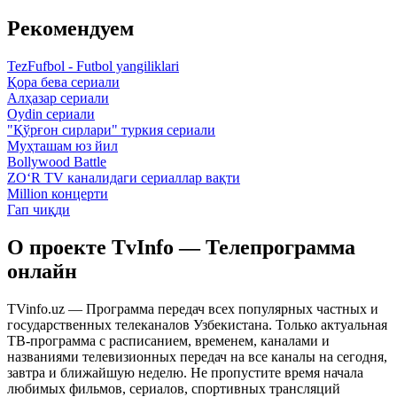
Рекомендуем
TezFufbol - Futbol yangiliklari
Қора бева сериали
Алҳазар сериали
Oydin сериали
"Қўрғон сирлари" туркия сериали
Муҳташам юз йил
Bollywood Battle
ZO‘R TV каналидаги сериаллар вақти
Million концерти
Гап чиқди
О проекте TvInfo — Телепрограмма
онлайн
TVinfo.uz — Программа передач всех популярных частных и
государственных телеканалов Узбекистана. Только актуальная
ТВ-программа с расписанием, временем, каналами и
названиями телевизионных передач на все каналы на сегодня,
завтра и ближайшую неделю. Не пропустите время начала
любимых фильмов, сериалов, спортивных трансляций