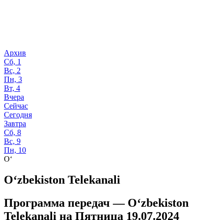
Архив
Сб, 1
Вс, 2
Пн, 3
Вт, 4
Вчера
Сейчас
Сегодня
Завтра
Сб, 8
Вс, 9
Пн, 10
O‘
O‘zbekiston Telekanali
Программа передач —
O‘zbekiston
Telekanali
на
Пятница 19.07.2024