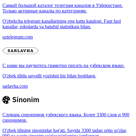
Самый большой каталог телеграм каналов в Узбекистане.
Только активные каналы по категориям.
O'zbekcha telegram kanallarining eng katta katalogi. Faqt faol
kanallar, ruknlarda va batafsil statistikasi bilan.
uztelegram.com
С нами вы научитесь грамотно писать на узбекском языке.
O'zbek tilida savodli yozishni biz bilan boshlang.
sarlavha.com
Словарь синонимов узбекского языка. Более 3300 слов и 900
синонимов.
O'zbek tilining sinonimlar lug'ati. Saytda 3300 tadan ortiq so'zlar,
900 ga yaqin sinonim so'zlar to'plamiga jamlangan.