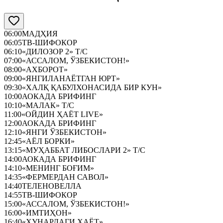
06:00
МАДҲИЯ
06:05
ТВ-ШИФОКОР
06:10
«ДИЛОЗОР 2» Т/С
07:00
«АССАЛОМ, ЎЗБЕКИСТОН!»
08:00
«АХБОРОТ»
09:00
«ЯНГИЛАНАЁТГАН ЮРТ»
09:30
«ХАЛҚ ҚАБУЛХОНАСИДА БИР КУН»
10:00
АОКАДА БРИФИНГ
10:10
«МАЛАК» Т/С
11:00
«ОЙДИН ҲАЁТ LIVE»
12:00
АОКАДА БРИФИНГ
12:10
«ЯНГИ ЎЗБЕКИСТОН»
12:45
«АЁЛ БОРКИ»
13:15
«МУҲАББАТ ЛИБОСЛАРИ 2» Т/С
14:00
АОКАДА БРИФИНГ
14:10
«МЕНИНГ БОҒИМ»
14:35
«ФЕРМЕРДАН САВОЛ»
14:40
ТЕЛЕНОВЕЛЛА
14:55
ТВ-ШИФОКОР
15:00
«АССАЛОМ, ЎЗБЕКИСТОН!»
16:00
«ИМТИҲОН»
16:40
«ҲУНАРДАГИ ҲАЁТ»