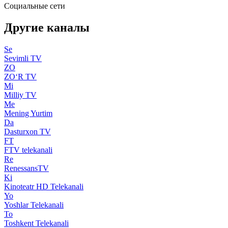
Социальные сети
Другие каналы
Se
Sevimli TV
ZO
ZO‘R TV
Mi
Milliy TV
Me
Mening Yurtim
Da
Dasturxon TV
FT
FTV telekanali
Re
RenessansTV
Ki
Kinoteatr HD Telekanali
Yo
Yoshlar Telekanali
To
Toshkent Telekanali