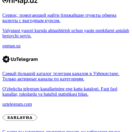
Сервис, помогающий найти ближайшие пункты обмена
валюты с выгодным курсом.
Valyutani yuqori kursda almashtirish uchun yaqin punktlarni aniqlab
beruvchi servis.
onmap.uz
Самый большой каталог телеграм каналов в Узбекистане.
Только активные каналы по категориям.
O'zbekcha telegram kanallarining eng katta katalogi. Faqt faol
kanallar, ruknlarda va batafsil statistikasi bilan.
uztelegram.com
С нами вы научитесь грамотно писать на узбекском языке.