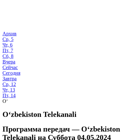
Архив
Ср, 5
Чт, 6
Пт, 7
Сб, 8
Вчера
Сейчас
Сегодня
Завтра
Ср, 12
Чт, 13
Пт, 14
O‘
O‘zbekiston Telekanali
Программа передач —
O‘zbekiston
Telekanali
на
Суббота 04.05.2024