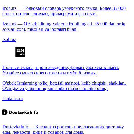
Izoh.uz — Толковый словарь узбекского языка. Более 35 000
слов с определениями, примерами и фразами.
Izoh.uz — O'zbek tilining xalqona izohli lug'ati. 35 000 dan ortiq
so'zlar izohi, misollari va iboralari bilan.
izoh.uz
Полный смысл, происхождение, формы узбекских имён.
Узнайте смысл своего имени и имён близких.
O'zbek Ismlarning to'liq, batafsil ma'nosi, kelib chiqishi, shakllari.
O'zingiz va yaqinlaringizni ismlari ma'nosini bilib oling.
ismlar.com
DostavkaInfo — Каталог сервисов, предлагающих доставку
еды, лекарств, книг и товаров для дома.