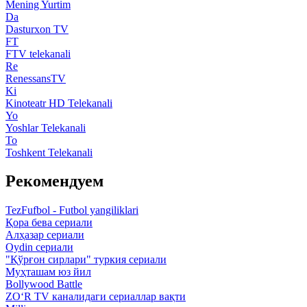
Mening Yurtim
Da
Dasturxon TV
FT
FTV telekanali
Re
RenessansTV
Ki
Kinoteatr HD Telekanali
Yo
Yoshlar Telekanali
To
Toshkent Telekanali
Рекомендуем
TezFufbol - Futbol yangiliklari
Қора бева сериали
Алҳазар сериали
Oydin сериали
"Қўрғон сирлари" туркия сериали
Муҳташам юз йил
Bollywood Battle
ZO‘R TV каналидаги сериаллар вақти