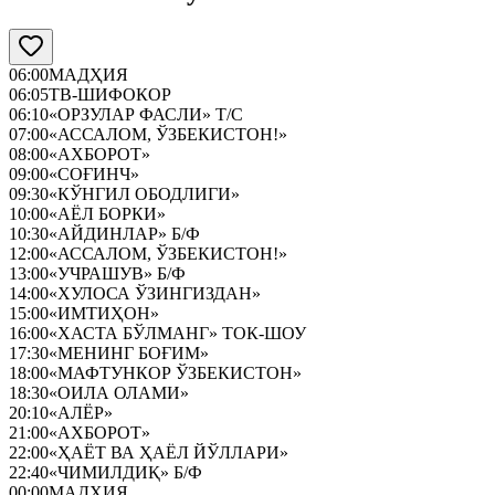
06:00
МАДҲИЯ
06:05
ТВ-ШИФОКОР
06:10
«ОРЗУЛАР ФАСЛИ» Т/С
07:00
«АССАЛОМ, ЎЗБЕКИСТОН!»
08:00
«АХБОРОТ»
09:00
«СОҒИНЧ»
09:30
«КЎНГИЛ ОБОДЛИГИ»
10:00
«АЁЛ БОРКИ»
10:30
«АЙДИНЛАР» Б/Ф
12:00
«АССАЛОМ, ЎЗБЕКИСТОН!»
13:00
«УЧРАШУВ» Б/Ф
14:00
«ХУЛОСА ЎЗИНГИЗДАН»
15:00
«ИМТИҲОН»
16:00
«ХАСТА БЎЛМАНГ» ТОК-ШОУ
17:30
«МЕНИНГ БОҒИМ»
18:00
«МАФТУНКОР ЎЗБЕКИСТОН»
18:30
«ОИЛА ОЛАМИ»
20:10
«АЛЁР»
21:00
«АХБОРОТ»
22:00
«ҲАЁТ ВА ҲАЁЛ ЙЎЛЛАРИ»
22:40
«ЧИМИЛДИҚ» Б/Ф
00:00
МАДҲИЯ