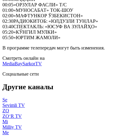
00:05
«ОРЗУЛАР ФАСЛИ» Т/С
01:00
«МУНОСАБАТ» ТОК-ШОУ
02:00
«МАФТУНКОР ЎЗБЕКИСТОН»
02:30
РАДИОКИТОБ: «ЮЛДУЗЛИ ТУНЛАР»
03:40
СПЕКТАКЛЬ: «ЮСУФ ВА ЗУЛАЙҲО»
05:20
«КЎНГИЛ МУЛКИ»
05:50
«ЮРТИМ ЖАМОЛИ»
В программе телепередач могут быть изменения.
Смотреть онлайн на
MediaBay
SarkorTV
Социальные сети
Другие каналы
Se
Sevimli TV
ZO
ZO‘R TV
Mi
Milliy TV
Me