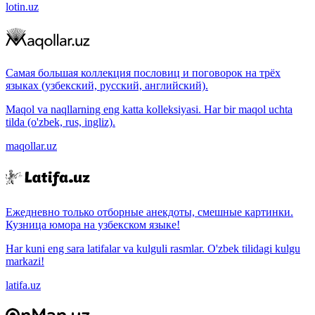
lotin.uz
Самая большая коллекция пословиц и поговорок на трёх
языках (узбекский, русский, английский).
Maqol va naqllarning eng katta kolleksiyasi. Har bir maqol uchta
tilda (o'zbek, rus, ingliz).
maqollar.uz
Ежедневно только отборные анекдоты, смешные картинки.
Кузница юмора на узбекском языке!
Har kuni eng sara latifalar va kulguli rasmlar. O'zbek tilidagi kulgu
markazi!
latifa.uz