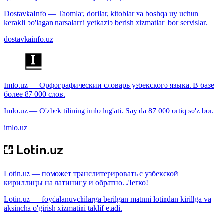
DostavkaInfo — Taomlar, dorilar, kitoblar va boshqa uy uchun
kerakli bo'lagan narsalarni yetkazib berish xizmatlari bor servislar.
dostavkainfo.uz
Imlo.uz — Орфографический словарь узбекского языка. В базе
более 87 000 слов.
Imlo.uz — O'zbek tilining imlo lug'ati. Saytda 87 000 ortiq so'z bor.
imlo.uz
Lotin.uz — поможет транслитерировать с узбекской
кириллицы на латиницу и обратно. Легко!
Lotin.uz — foydalanuvchilarga berilgan matnni lotindan kirillga va
aksincha o'girish xizmatini taklif etadi.