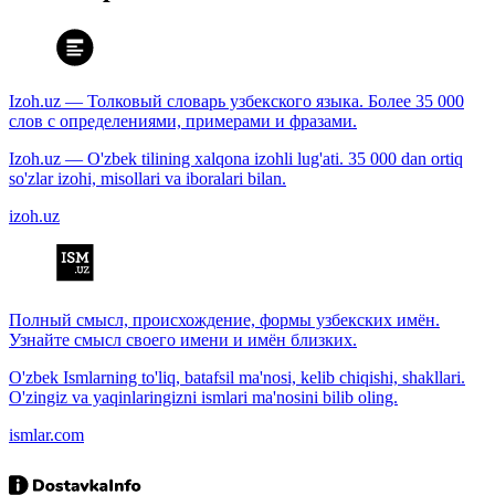
Izoh.uz — Толковый словарь узбекского языка. Более 35 000
слов с определениями, примерами и фразами.
Izoh.uz — O'zbek tilining xalqona izohli lug'ati. 35 000 dan ortiq
so'zlar izohi, misollari va iboralari bilan.
izoh.uz
Полный смысл, происхождение, формы узбекских имён.
Узнайте смысл своего имени и имён близких.
O'zbek Ismlarning to'liq, batafsil ma'nosi, kelib chiqishi, shakllari.
O'zingiz va yaqinlaringizni ismlari ma'nosini bilib oling.
ismlar.com