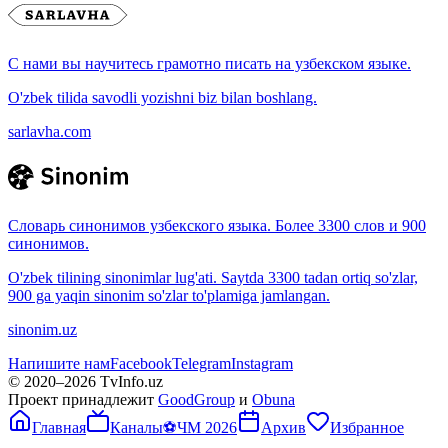
С нами вы научитесь грамотно писать на узбекском языке.
O'zbek tilida savodli yozishni biz bilan boshlang.
sarlavha.com
Словарь синонимов узбекского языка. Более 3300 слов и 900
синонимов.
O'zbek tilining sinonimlar lug'ati. Saytda 3300 tadan ortiq so'zlar,
900 ga yaqin sinonim so'zlar to'plamiga jamlangan.
sinonim.uz
Напишите нам
Facebook
Telegram
Instagram
© 2020–
2026
TvInfo.uz
Проект принадлежит
GoodGroup
и
Obuna
Главная
Каналы
⚽
ЧМ 2026
Архив
Избранное