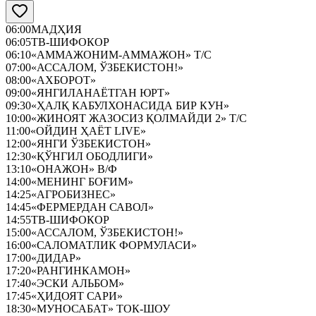
06:00
МАДҲИЯ
06:05
ТВ-ШИФОКОР
06:10
«АММАЖОНИМ-АММАЖОН» Т/С
07:00
«АССАЛОМ, ЎЗБЕКИСТОН!»
08:00
«АХБОРОТ»
09:00
«ЯНГИЛАНАЁТГАН ЮРТ»
09:30
«ҲАЛҚ КАБУЛХОНАСИДА БИР КУН»
10:00
«ЖИНОЯТ ЖАЗОСИЗ ҚОЛМАЙДИ 2» Т/С
11:00
«ОЙДИН ҲАЁТ LIVE»
12:00
«ЯНГИ ЎЗБЕКИСТОН»
12:30
«ҚЎНГИЛ ОБОДЛИГИ»
13:10
«ОНАЖОН» В/Ф
14:00
«МЕНИНГ БОҒИМ»
14:25
«АГРОБИЗНЕС»
14:45
«ФЕРМЕРДАН САВОЛ»
14:55
ТВ-ШИФОКОР
15:00
«АССАЛОМ, ЎЗБЕКИСТОН!»
16:00
«САЛОМАТЛИК ФОРМУЛАСИ»
17:00
«ДИДАР»
17:20
«РАНГИНКАМОН»
17:40
«ЭСКИ АЛЬБОМ»
17:45
«ҲИДОЯТ САРИ»
18:30
«МУНОСАБАТ» ТОК-ШОУ