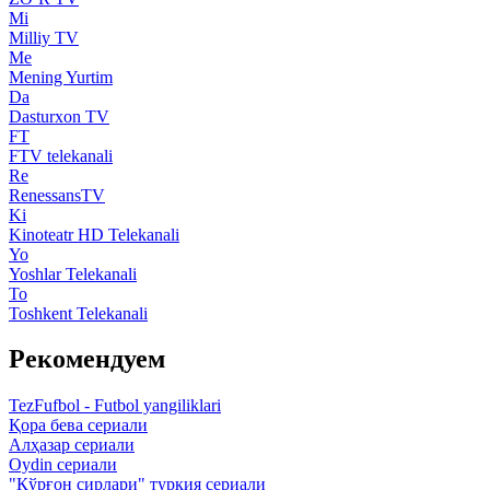
Mi
Milliy TV
Me
Mening Yurtim
Da
Dasturxon TV
FT
FTV telekanali
Re
RenessansTV
Ki
Kinoteatr HD Telekanali
Yo
Yoshlar Telekanali
To
Toshkent Telekanali
Рекомендуем
TezFufbol - Futbol yangiliklari
Қора бева сериали
Алҳазар сериали
Oydin сериали
"Қўрғон сирлари" туркия сериали