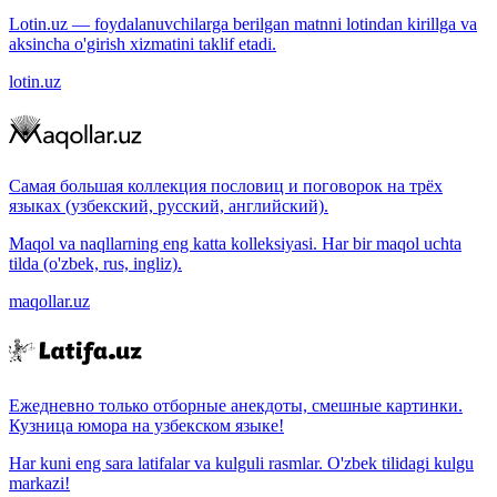
Lotin.uz — foydalanuvchilarga berilgan matnni lotindan kirillga va
aksincha o'girish xizmatini taklif etadi.
lotin.uz
Самая большая коллекция пословиц и поговорок на трёх
языках (узбекский, русский, английский).
Maqol va naqllarning eng katta kolleksiyasi. Har bir maqol uchta
tilda (o'zbek, rus, ingliz).
maqollar.uz
Ежедневно только отборные анекдоты, смешные картинки.
Кузница юмора на узбекском языке!
Har kuni eng sara latifalar va kulguli rasmlar. O'zbek tilidagi kulgu
markazi!