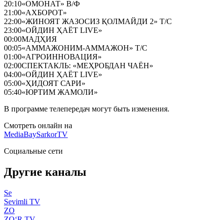
20:10
«ОМОНАТ» В/Ф
21:00
«АХБОРОТ»
22:00
«ЖИНОЯТ ЖАЗОСИЗ ҚОЛМАЙДИ 2» Т/С
23:00
«ОЙДИН ҲАЁТ LIVE»
00:00
МАДҲИЯ
00:05
«АММАЖОНИМ-АММАЖОН» Т/С
01:00
«АГРОИННОВАЦИЯ»
02:00
СПЕКТАКЛЬ: «МЕҲРОБДАН ЧАЁН»
04:00
«ОЙДИН ҲАЁТ LIVE»
05:00
«ҲИДОЯТ САРИ»
05:40
«ЮРТИМ ЖАМОЛИ»
В программе телепередач могут быть изменения.
Смотреть онлайн на
MediaBay
SarkorTV
Социальные сети
Другие каналы
Se
Sevimli TV
ZO
ZO‘R TV