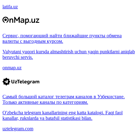
latifa.uz
Сервис, помогающий найти ближайшие пункты обмена
валюты с выгодным курсом.
Valyutani yuqori kursda almashtirish uchun yaqin punktlarni aniqlab
beruvchi servis.
onmap.uz
Самый большой каталог телеграм каналов в Узбекистане.
Только активные каналы по категориям.
O'zbekcha telegram kanallarining eng katta katalogi. Faqt faol
kanallar, ruknlarda va batafsil statistikasi bilan.
uztelegram.com