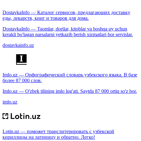
DostavkaInfo — Каталог сервисов, предлагающих доставку
еды, лекарств, книг и товаров для дома.
DostavkaInfo — Taomlar, dorilar, kitoblar va boshqa uy uchun
kerakli bo'lagan narsalarni yetkazib berish xizmatlari bor servislar.
dostavkainfo.uz
Imlo.uz — Орфографический словарь узбекского языка. В базе
более 87 000 слов.
Imlo.uz — O'zbek tilining imlo lug'ati. Saytda 87 000 ortiq so'z bor.
imlo.uz
Lotin.uz — поможет транслитерировать с узбекской
кириллицы на латиницу и обратно. Легко!