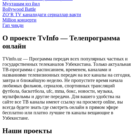
Муҳташам юз йил
Bollywood Battle
ZO‘R TV каналидаги сериаллар вақти
Million концерти
Гап чиқди
О проекте TvInfo — Телепрограмма
онлайн
TVinfo.uz — Программа передач всех популярных частных и
государственных телеканалов Узбекистана. Только актуальная
ТВ-программа с расписанием, временем, каналами и
названиями телевизионных передач на все каналы на сегодня,
завтра и ближайшую неделю. Не пропустите время начала
любимых фильмов, сериалов, спортивных трансляций
футбола, баскетбола, ufc, mma, бокс, новости, музыка,
мультфильмы и другие передачи. Для вашего удобства на
сайте все ТВ каналы имеют ссылку на просмотр online, вы
всегда будете знать где смотреть онлайн в прямом эфире
бесплатно или платно лучшие тв каналы вещающие в
Узбекистане.
Наши проекты