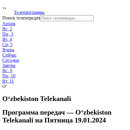
Телепрограмма
Поиск телепередач
Архив
Вс, 2
Пн, 3
Вт, 4
Ср, 5
Вчера
Сейчас
Сегодня
Завтра
Вс, 9
Пн, 10
Вт, 11
O‘
O‘zbekiston Telekanali
Программа передач —
O‘zbekiston
Telekanali
на
Пятница 19.01.2024