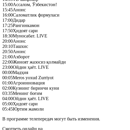
15:00
Ассалом, Ўзбекистон!
15:45
Анонс
16:00
Саломатлик формуласи
17:00
Дидар
17:25
Рангинкамон
17:50
Ҳидоят сари
18:30
Муносабат. LIVE
20:00
Анонс
20:10
Ташхис
20:50
Анонс
21:00
Ахборот
22:00
Жиноят жазосиз қолмайди
23:00
Ойдин ҳаёт. LIVE
00:00
Мадҳия
00:05
Meros yoxud Zurriyot
01:00
Агроинновация
02:00
Кузнинг биринчи куни
03:35
Менинг боғим
04:00
Ойдин ҳаёт. LIVE
05:00
Ҳидоят сари
05:45
Юртим жамоли
В программе телепередач могут быть изменения.
Смотреть онлайн на