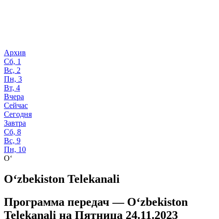
Архив
Сб, 1
Вс, 2
Пн, 3
Вт, 4
Вчера
Сейчас
Сегодня
Завтра
Сб, 8
Вс, 9
Пн, 10
O‘
O‘zbekiston Telekanali
Программа передач —
O‘zbekiston
Telekanali
на
Пятница 24.11.2023