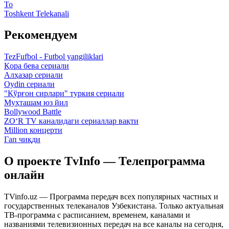
To
Toshkent Telekanali
Рекомендуем
TezFufbol - Futbol yangiliklari
Қора бева сериали
Алҳазар сериали
Oydin сериали
"Қўрғон сирлари" туркия сериали
Муҳташам юз йил
Bollywood Battle
ZO‘R TV каналидаги сериаллар вақти
Million концерти
Гап чиқди
О проекте TvInfo — Телепрограмма
онлайн
TVinfo.uz — Программа передач всех популярных частных и
государственных телеканалов Узбекистана. Только актуальная
ТВ-программа с расписанием, временем, каналами и
названиями телевизионных передач на все каналы на сегодня,