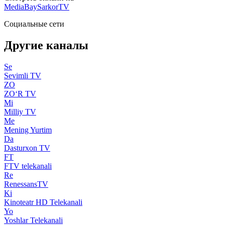
MediaBay
SarkorTV
Социальные сети
Другие каналы
Se
Sevimli TV
ZO
ZO‘R TV
Mi
Milliy TV
Me
Mening Yurtim
Da
Dasturxon TV
FT
FTV telekanali
Re
RenessansTV
Ki
Kinoteatr HD Telekanali
Yo
Yoshlar Telekanali