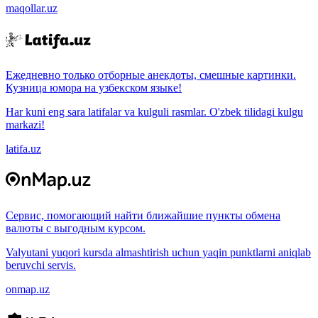
maqollar.uz
Ежедневно только отборные анекдоты, смешные картинки.
Кузница юмора на узбекском языке!
Har kuni eng sara latifalar va kulguli rasmlar. O'zbek tilidagi kulgu
markazi!
latifa.uz
Сервис, помогающий найти ближайшие пункты обмена
валюты с выгодным курсом.
Valyutani yuqori kursda almashtirish uchun yaqin punktlarni aniqlab
beruvchi servis.
onmap.uz