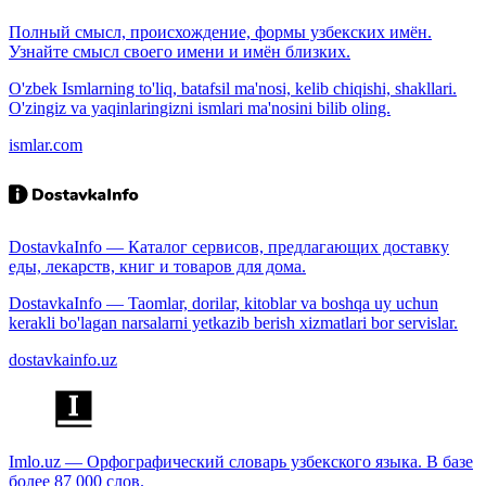
Полный смысл, происхождение, формы узбекских имён.
Узнайте смысл своего имени и имён близких.
O'zbek Ismlarning to'liq, batafsil ma'nosi, kelib chiqishi, shakllari.
O'zingiz va yaqinlaringizni ismlari ma'nosini bilib oling.
ismlar.com
DostavkaInfo — Каталог сервисов, предлагающих доставку
еды, лекарств, книг и товаров для дома.
DostavkaInfo — Taomlar, dorilar, kitoblar va boshqa uy uchun
kerakli bo'lagan narsalarni yetkazib berish xizmatlari bor servislar.
dostavkainfo.uz
Imlo.uz — Орфографический словарь узбекского языка. В базе
более 87 000 слов.