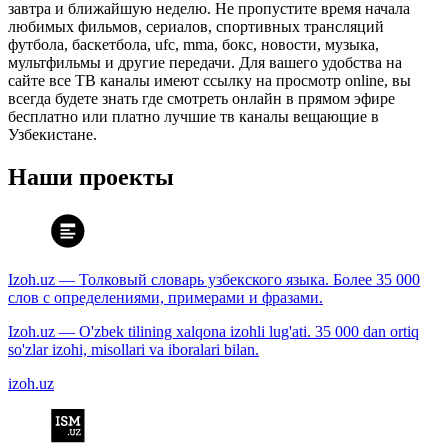
завтра и ближайшую неделю. Не пропустите время начала
любимых фильмов, сериалов, спортивных трансляций
футбола, баскетбола, ufc, mma, бокс, новости, музыка,
мультфильмы и другие передачи. Для вашего удобства на
сайте все ТВ каналы имеют ссылку на просмотр online, вы
всегда будете знать где смотреть онлайн в прямом эфире
бесплатно или платно лучшие тв каналы вещающие в
Узбекистане.
Наши проекты
Izoh.uz — Толковый словарь узбекского языка. Более 35 000
слов с определениями, примерами и фразами.
Izoh.uz — O'zbek tilining xalqona izohli lug'ati. 35 000 dan ortiq
so'zlar izohi, misollari va iboralari bilan.
izoh.uz