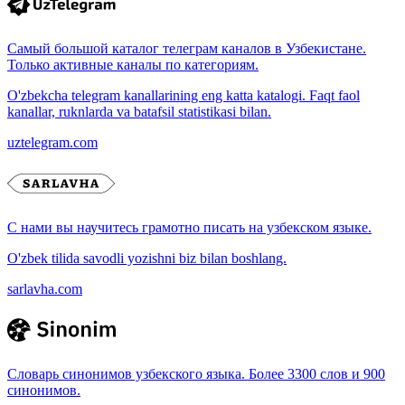
Самый большой каталог телеграм каналов в Узбекистане.
Только активные каналы по категориям.
O'zbekcha telegram kanallarining eng katta katalogi. Faqt faol
kanallar, ruknlarda va batafsil statistikasi bilan.
uztelegram.com
С нами вы научитесь грамотно писать на узбекском языке.
O'zbek tilida savodli yozishni biz bilan boshlang.
sarlavha.com
Словарь синонимов узбекского языка. Более 3300 слов и 900
синонимов.