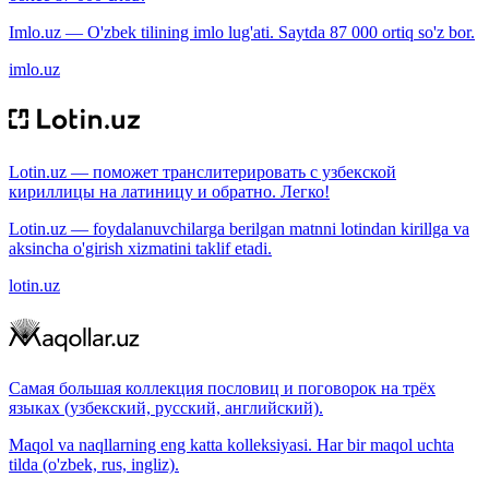
Imlo.uz — O'zbek tilining imlo lug'ati. Saytda 87 000 ortiq so'z bor.
imlo.uz
Lotin.uz — поможет транслитерировать с узбекской
кириллицы на латиницу и обратно. Легко!
Lotin.uz — foydalanuvchilarga berilgan matnni lotindan kirillga va
aksincha o'girish xizmatini taklif etadi.
lotin.uz
Самая большая коллекция пословиц и поговорок на трёх
языках (узбекский, русский, английский).
Maqol va naqllarning eng katta kolleksiyasi. Har bir maqol uchta
tilda (o'zbek, rus, ingliz).