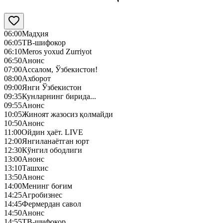
06:00
Мадҳия
06:05
ТВ-шифокор
06:10
Meros yoxud Zurriyot
06:50
Анонс
07:00
Ассалом, Ўзбекистон!
08:00
Ахборот
09:00
Янги Ўзбекистон
09:35
Кунларнинг бирида...
09:55
Анонс
10:05
Жиноят жазосиз қолмайди
10:50
Анонс
11:00
Ойдин ҳаёт. LIVE
12:00
Янгиланаётган юрт
12:30
Кўнгил ободлиги
13:00
Анонс
13:10
Ташхис
13:50
Анонс
14:00
Менинг боғим
14:25
Агробизнес
14:45
Фермердан савол
14:50
Анонс
14:55
ТВ-шифокор