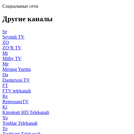
Социальные сети
Другие каналы
Se
Sevimli TV
ZO
ZO‘R TV
Mi
Milliy TV
Me
Mening Yurtim
Da
Dasturxon TV
FT
FTV telekanali
Re
RenessansTV
Ki
Kinoteatr HD Telekanali
Yo
Yoshlar Telekanali
To
Toshkent Telekanali