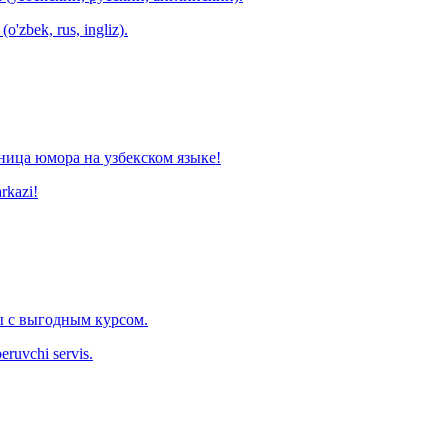
o'zbek, rus, ingliz).
ница юмора на узбекском языке!
arkazi!
 с выгодным курсом.
eruvchi servis.