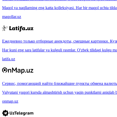
Maqol va naqllarning eng katta kolleksiyasi. Har bir maqol uchta tilda (
maqollar.uz
Ежедневно только отборные анекдоты, смешные картинки. Куз
Har kuni eng sara latifalar va kulguli rasmlar. O'zbek tilidagi kulgu m
latifa.uz
Сервис, помогающий найти ближайшие пункты обмена валюты
Valyutani yuqori kursda almashtirish uchun yaqin punktlarni aniqlab b
onmap.uz