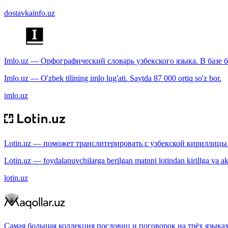
dostavkainfo.uz
Imlo.uz — Орфографический словарь узбекского языка. В базе б
Imlo.uz — O'zbek tilining imlo lug'ati. Saytda 87 000 ortiq so'z bor.
imlo.uz
Lotin.uz — поможет транслитерировать с узбекской кириллицы 
Lotin.uz — foydalanuvchilarga berilgan matnni lotindan kirillga va aksi
lotin.uz
Самая большая коллекция пословиц и поговорок на трёх языках