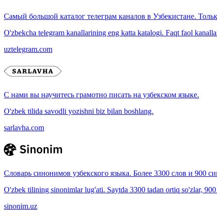
Самый большой каталог телеграм каналов в Узбекистане. Толь
O'zbekcha telegram kanallarining eng katta katalogi. Faqt faol kanallar, 
uztelegram.com
С нами вы научитесь грамотно писать на узбекском языке.
O'zbek tilida savodli yozishni biz bilan boshlang.
sarlavha.com
Словарь синонимов узбекского языка. Более 3300 слов и 900 с
O'zbek tilining sinonimlar lug'ati. Saytda 3300 tadan ortiq so'zlar, 90
sinonim.uz