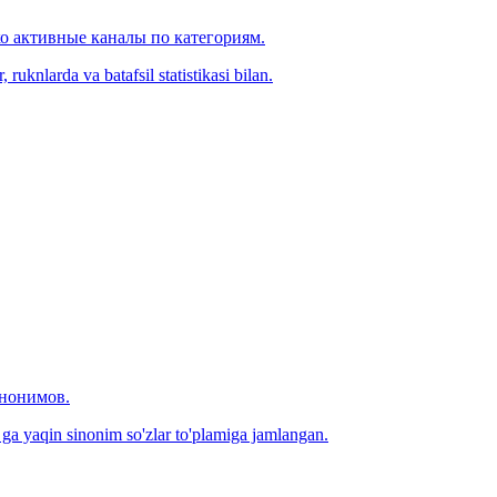
ко активные каналы по категориям.
ruknlarda va batafsil statistikasi bilan.
инонимов.
0 ga yaqin sinonim so'zlar to'plamiga jamlangan.