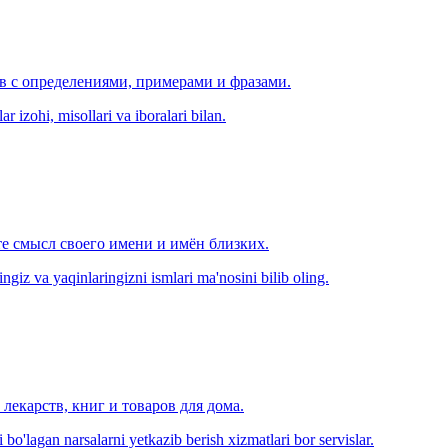
ов с определениями, примерами и фразами.
r izohi, misollari va iboralari bilan.
е смысл своего имени и имён близких.
zingiz va yaqinlaringizni ismlari ma'nosini bilib oling.
лекарств, книг и товаров для дома.
o'lagan narsalarni yetkazib berish xizmatlari bor servislar.