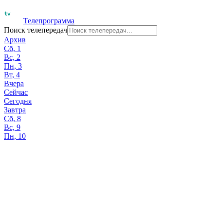
Телепрограмма
Поиск телепередач
Архив
Сб, 1
Вс, 2
Пн, 3
Вт, 4
Вчера
Сейчас
Сегодня
Завтра
Сб, 8
Вс, 9
Пн, 10