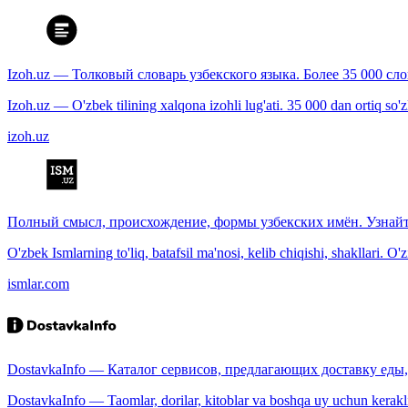
Izoh.uz — Толковый словарь узбекского языка. Более 35 000 сл
Izoh.uz — O'zbek tilining xalqona izohli lug'ati. 35 000 dan ortiq so'zla
izoh.uz
Полный смысл, происхождение, формы узбекских имён. Узнайт
O'zbek Ismlarning to'liq, batafsil ma'nosi, kelib chiqishi, shakllari. O'
ismlar.com
DostavkaInfo — Каталог сервисов, предлагающих доставку еды, 
DostavkaInfo — Taomlar, dorilar, kitoblar va boshqa uy uchun kerakli b