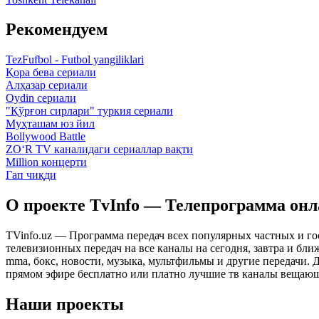
Рекомендуем
TezFufbol - Futbol yangiliklari
Қора бева сериали
Алҳазар сериали
Oydin сериали
"Қўрғон сирлари" туркия сериали
Муҳташам юз йил
Bollywood Battle
ZO‘R TV каналидаги сериаллар вақти
Million концерти
Гап чиқди
О проекте TvInfo — Телепрограмма он
TVinfo.uz — Программа передач всех популярных частных и го
телевизионных передач на все каналы на сегодня, завтра и бл
mma, бокс, новости, музыка, мультфильмы и другие передачи. Дл
прямом эфире бесплатно или платно лучшие тв каналы вещающ
Наши проекты