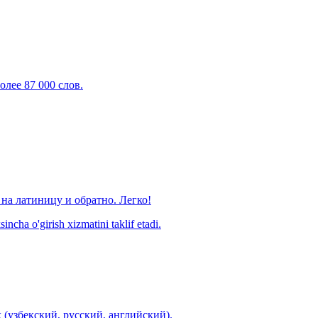
олее 87 000 слов.
на латиницу и обратно. Легко!
ncha o'girish xizmatini taklif etadi.
 (узбекский, русский, английский).