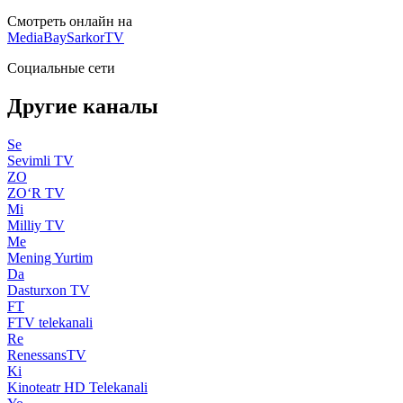
Смотреть онлайн на
MediaBay
SarkorTV
Социальные сети
Другие каналы
Se
Sevimli TV
ZO
ZO‘R TV
Mi
Milliy TV
Me
Mening Yurtim
Da
Dasturxon TV
FT
FTV telekanali
Re
RenessansTV
Ki
Kinoteatr HD Telekanali