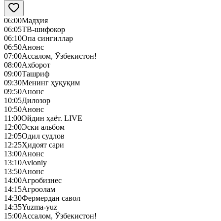
06:00
Мадҳия
06:05
ТВ-шифокор
06:10
Опа сингиллар
06:50
Анонс
07:00
Ассалом, Ўзбекистон!
08:00
Ахборот
09:00
Ташриф
09:30
Менинг ҳуқуқим
09:50
Анонс
10:05
Дилозор
10:50
Анонс
11:00
Ойдин ҳаёт. LIVE
12:00
Эски альбом
12:05
Одил судлов
12:25
Ҳидоят сари
13:00
Анонс
13:10
Avloniy
13:50
Анонс
14:00
Агробизнес
14:15
Агроолам
14:30
Фермердан савол
14:35
Yuzma-yuz
15:00
Ассалом, Ўзбекистон!