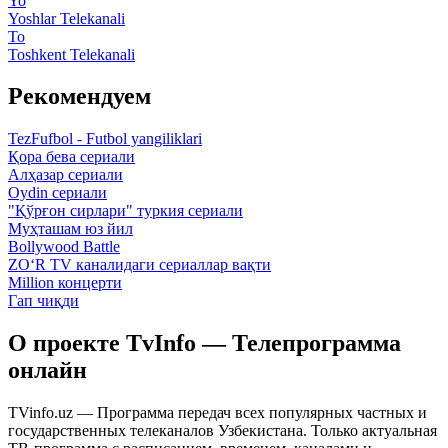
Yo
Yoshlar Telekanali
To
Toshkent Telekanali
Рекомендуем
TezFufbol - Futbol yangiliklari
Қора бева сериали
Алҳазар сериали
Oydin сериали
"Қўрғон сирлари" туркия сериали
Муҳташам юз йил
Bollywood Battle
ZO‘R TV каналидаги сериаллар вақти
Million концерти
Гап чиқди
О проекте TvInfo — Телепрограмма
онлайн
TVinfo.uz — Программа передач всех популярных частных и
государственных телеканалов Узбекистана. Только актуальная