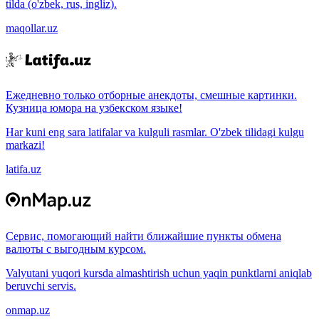
tilda (o'zbek, rus, ingliz).
maqollar.uz
Ежедневно только отборные анекдоты, смешные картинки.
Кузница юмора на узбекском языке!
Har kuni eng sara latifalar va kulguli rasmlar. O'zbek tilidagi kulgu
markazi!
latifa.uz
Сервис, помогающий найти ближайшие пункты обмена
валюты с выгодным курсом.
Valyutani yuqori kursda almashtirish uchun yaqin punktlarni aniqlab
beruvchi servis.
onmap.uz