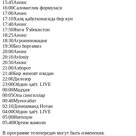
15:45
Анонс
16:00
Саломатлик формуласи
17:00
Анонс
17:10
Халқ қабулхонасида бир кун
17:40
Анонс
17:50
Янги Ўзбекистон
18:25
Анонс
18:30
Агроинновация
19:30
Биз биргамиз
20:00
Анонс
20:10
Avloniy
20:50
Анонс
21:00
Ахборот
21:40
Бир жиноят изидан
22:00
Дилозор
23:00
Ойдин ҳаёт. LIVE
00:00
Мадҳия
00:05
Опа сингиллар
00:40
Муносабат
02:10
Донишманд Нотан
04:00
Ойдин ҳаёт. LIVE
05:00
Имтиҳон
05:40
Юртим жамоли
В программе телепередач могут быть изменения.