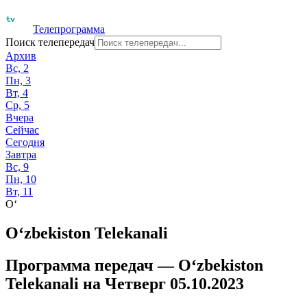
Телепрограмма
Поиск телепередач
Архив
Вс, 2
Пн, 3
Вт, 4
Ср, 5
Вчера
Сейчас
Сегодня
Завтра
Вс, 9
Пн, 10
Вт, 11
O‘
O‘zbekiston Telekanali
Программа передач —
O‘zbekiston
Telekanali
на
Четверг 05.10.2023