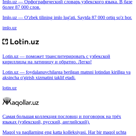
Imlo.uz — Орфографический словарь узбекского языка. В базе
более 87 000 слов.
Imlo.uz — O'zbek tilining imlo lug'ati. Saytda 87 000 ortiq so'z bor.
imlo.uz
Lotin.uz — поможет транслитерировать с узбекской
кириллицы на латиницу и обратно. Легко!
Lotin.uz — foydalanuvchilarga berilgan matnni lotindan kirillga va
aksincha o'girish xizmatini taklif etadi.
lotin.uz
Самая большая коллекция пословиц и поговорок на трёх
языках (узбекский, русский, английский).
Maqol va naqllarning eng katta kolleksiyasi. Har bir maqol uchta