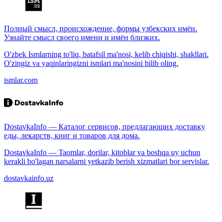
Полный смысл, происхождение, формы узбекских имён.
Узнайте смысл своего имени и имён близких.
O'zbek Ismlarning to'liq, batafsil ma'nosi, kelib chiqishi, shakllari.
O'zingiz va yaqinlaringizni ismlari ma'nosini bilib oling.
ismlar.com
DostavkaInfo — Каталог сервисов, предлагающих доставку
еды, лекарств, книг и товаров для дома.
DostavkaInfo — Taomlar, dorilar, kitoblar va boshqa uy uchun
kerakli bo'lagan narsalarni yetkazib berish xizmatlari bor servislar.
dostavkainfo.uz