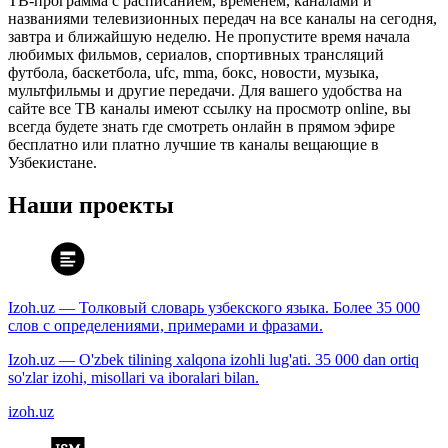
ТВ-программа с расписанием, временем, каналами и
названиями телевизионных передач на все каналы на сегодня,
завтра и ближайшую неделю. Не пропустите время начала
любимых фильмов, сериалов, спортивных трансляций
футбола, баскетбола, ufc, mma, бокс, новости, музыка,
мультфильмы и другие передачи. Для вашего удобства на
сайте все ТВ каналы имеют ссылку на просмотр online, вы
всегда будете знать где смотреть онлайн в прямом эфире
бесплатно или платно лучшие тв каналы вещающие в
Узбекистане.
Наши проекты
Izoh.uz — Толковый словарь узбекского языка. Более 35 000
слов с определениями, примерами и фразами.
Izoh.uz — O'zbek tilining xalqona izohli lug'ati. 35 000 dan ortiq
so'zlar izohi, misollari va iboralari bilan.
izoh.uz