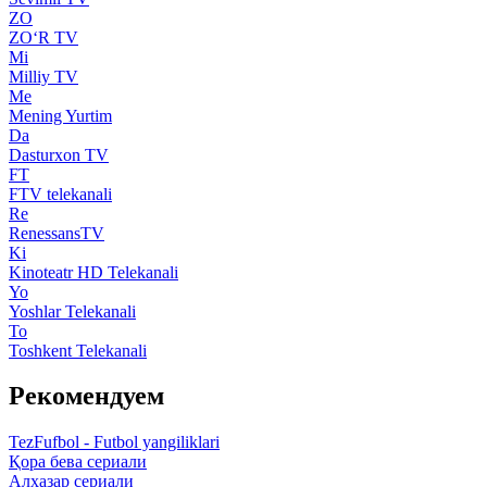
ZO
ZO‘R TV
Mi
Milliy TV
Me
Mening Yurtim
Da
Dasturxon TV
FT
FTV telekanali
Re
RenessansTV
Ki
Kinoteatr HD Telekanali
Yo
Yoshlar Telekanali
To
Toshkent Telekanali
Рекомендуем
TezFufbol - Futbol yangiliklari
Қора бева сериали
Алҳазар сериали