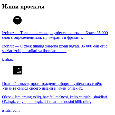
Наши проекты
Izoh.uz — Толковый словарь узбекского языка. Более 35 000
слов с определениями, примерами и фразами.
Izoh.uz — O'zbek tilining xalqona izohli lug'ati. 35 000 dan ortiq
so'zlar izohi, misollari va iboralari bilan.
izoh.uz
Полный смысл, происхождение, формы узбекских имён.
Узнайте смысл своего имени и имён близких.
O'zbek Ismlarning to'liq, batafsil ma'nosi, kelib chiqishi, shakllari.
O'zingiz va yaqinlaringizni ismlari ma'nosini bilib oling.
ismlar.com