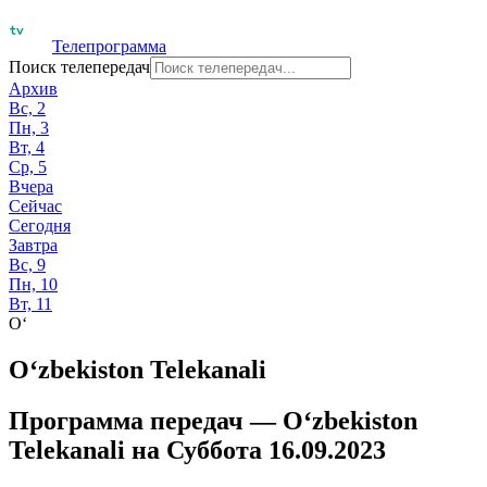
Телепрограмма
Поиск телепередач
Архив
Вс, 2
Пн, 3
Вт, 4
Ср, 5
Вчера
Сейчас
Сегодня
Завтра
Вс, 9
Пн, 10
Вт, 11
O‘
O‘zbekiston Telekanali
Программа передач —
O‘zbekiston
Telekanali
на
Суббота 16.09.2023