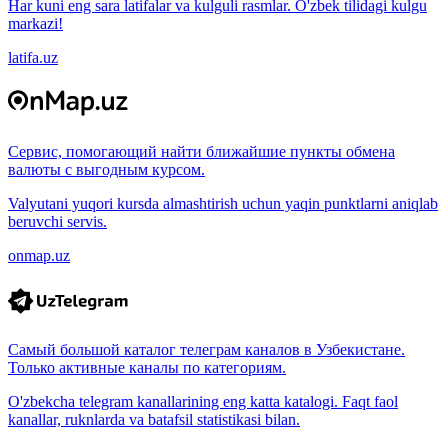
Har kuni eng sara latifalar va kulguli rasmlar. O'zbek tilidagi kulgu
markazi!
latifa.uz
Сервис, помогающий найти ближайшие пункты обмена
валюты с выгодным курсом.
Valyutani yuqori kursda almashtirish uchun yaqin punktlarni aniqlab
beruvchi servis.
onmap.uz
Самый большой каталог телеграм каналов в Узбекистане.
Только активные каналы по категориям.
O'zbekcha telegram kanallarining eng katta katalogi. Faqt faol
kanallar, ruknlarda va batafsil statistikasi bilan.