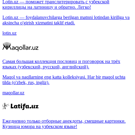
Lotin.uz — поможет транслитерировать с узбекской
кириллицы на латиницу и обратно. Легко!
Lotin.uz — foydalanuvchilarga berilgan matnni lotindan kirillga va
aksincha o'girish xizmatini taklif etadi.
lotin.uz
Самая большая коллекция пословиц и поговорок на трёх
языках (узбекский, русский, английский).
Maqol va naqllarning eng katta kolleksiyasi. Har bir maqol uchta
tilda (o'zbek, rus, ingliz).
maqollar.uz
Ежедневно только отборные анекдоты, смешные картинки.
Кузница юмора на узбекском языке!