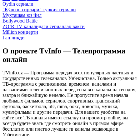
Oydin сериали
"Қўрғон сирлари" туркия сериали
Муҳташам юз йил
Bollywood Battle
ZO‘R TV каналидаги сериаллар вақти
Million концерти
Гап чиқди
О проекте TvInfo — Телепрограмма
онлайн
TVinfo.uz — Программа передач всех популярных частных и
государственных телеканалов Узбекистана. Только актуальная
ТВ-программа с расписанием, временем, каналами и
названиями телевизионных передач на все каналы на сегодня,
завтра и ближайшую неделю. Не пропустите время начала
любимых фильмов, сериалов, спортивных трансляций
футбола, баскетбола, ufc, mma, бокс, новости, музыка,
мультфильмы и другие передачи. Для вашего удобства на
сайте все ТВ каналы имеют ссылку на просмотр online, вы
всегда будете знать где смотреть онлайн в прямом эфире
бесплатно или платно лучшие тв каналы вещающие в
Узбекистане.