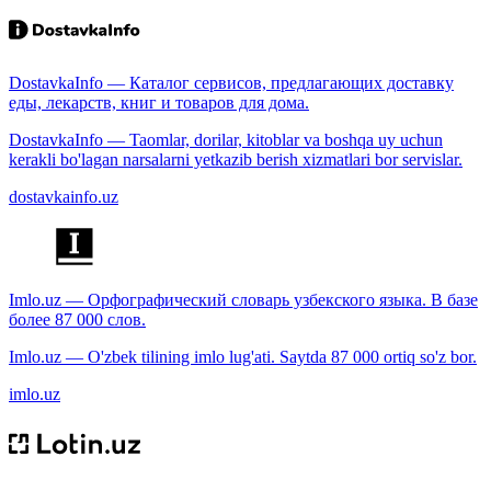
DostavkaInfo — Каталог сервисов, предлагающих доставку
еды, лекарств, книг и товаров для дома.
DostavkaInfo — Taomlar, dorilar, kitoblar va boshqa uy uchun
kerakli bo'lagan narsalarni yetkazib berish xizmatlari bor servislar.
dostavkainfo.uz
Imlo.uz — Орфографический словарь узбекского языка. В базе
более 87 000 слов.
Imlo.uz — O'zbek tilining imlo lug'ati. Saytda 87 000 ortiq so'z bor.
imlo.uz