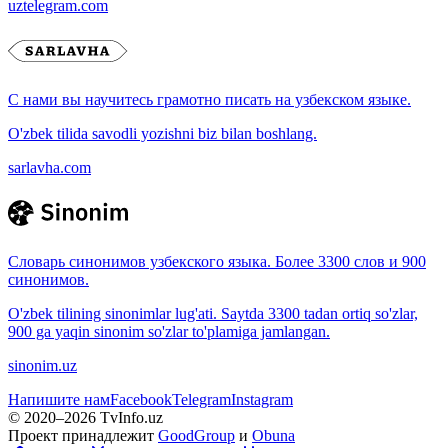
uztelegram.com
С нами вы научитесь грамотно писать на узбекском языке.
O'zbek tilida savodli yozishni biz bilan boshlang.
sarlavha.com
Словарь синонимов узбекского языка. Более 3300 слов и 900
синонимов.
O'zbek tilining sinonimlar lug'ati. Saytda 3300 tadan ortiq so'zlar,
900 ga yaqin sinonim so'zlar to'plamiga jamlangan.
sinonim.uz
Напишите нам
Facebook
Telegram
Instagram
© 2020–
2026
TvInfo.uz
Проект принадлежит
GoodGroup
и
Obuna