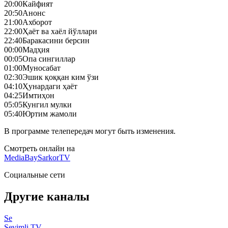
20:00
Кайфият
20:50
Анонс
21:00
Ахборот
22:00
Ҳаёт ва хаёл йўллари
22:40
Баракасини берсин
00:00
Мадҳия
00:05
Опа сингиллар
01:00
Муносабат
02:30
Эшик қоққан ким ўзи
04:10
Ҳунардаги ҳаёт
04:25
Имтиҳон
05:05
Кунгил мулки
05:40
Юртим жамоли
В программе телепередач могут быть изменения.
Смотреть онлайн на
MediaBay
SarkorTV
Социальные сети
Другие каналы
Se
Sevimli TV