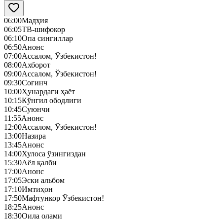
06:00
Мадҳия
06:05
ТВ-шифокор
06:10
Опа сингиллар
06:50
Анонс
07:00
Ассалом, Ўзбекистон!
08:00
Ахборот
09:00
Ассалом, Ўзбекистон!
09:30
Соғинч
10:00
Ҳунардаги ҳаёт
10:15
Кўнгил ободлиги
10:45
Суюнчи
11:55
Анонс
12:00
Ассалом, Ўзбекистон!
13:00
Назира
13:45
Анонс
14:00
Хулоса ўзингиздан
15:30
Аёл қалби
17:00
Анонс
17:05
Эски альбом
17:10
Имтиҳон
17:50
Мафтункор Ўзбекистон!
18:25
Анонс
18:30
Оила олами