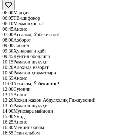
06:00
Мадҳия
06:05
ТВ-шифокор
06:10
Меҳмонхона-2
06:45
Анонс
07:00
Ассалом, Ўзбекистон!
08:00
Ахборот
09:00
Соғинч
09:30
Ҳунардаги ҳаёт
09:45
Кўнгил ободлиги
10:15
Рамазон шукуҳи
10:20
Алоҳида назорат
10:50
Рамазон ҳикматлари
10:55
Анонс
11:00
Ассалом, Ўзбекистон!
12:00
Суюнчи
13:15
Анонс
13:20
Хожаи жаҳон Абдулхолиқ Ғиждувоний
13:55
Рамазон шукуҳи
14:00
Мунозара майдони
15:00
Умид
16:25
Анонс
16:30
Менинг боғим
16:55
Эски альбом