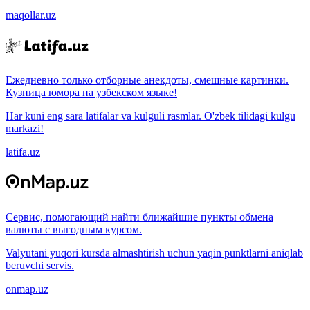
maqollar.uz
Ежедневно только отборные анекдоты, смешные картинки.
Кузница юмора на узбекском языке!
Har kuni eng sara latifalar va kulguli rasmlar. O'zbek tilidagi kulgu
markazi!
latifa.uz
Сервис, помогающий найти ближайшие пункты обмена
валюты с выгодным курсом.
Valyutani yuqori kursda almashtirish uchun yaqin punktlarni aniqlab
beruvchi servis.
onmap.uz