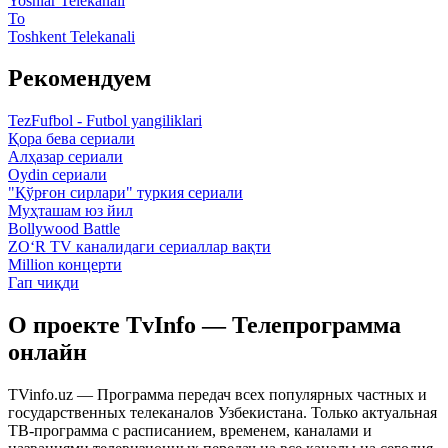
Yoshlar Telekanali
To
Toshkent Telekanali
Рекомендуем
TezFufbol - Futbol yangiliklari
Қора бева сериали
Алҳазар сериали
Oydin сериали
"Қўрғон сирлари" туркия сериали
Муҳташам юз йил
Bollywood Battle
ZO‘R TV каналидаги сериаллар вақти
Million концерти
Гап чиқди
О проекте TvInfo — Телепрограмма
онлайн
TVinfo.uz — Программа передач всех популярных частных и
государственных телеканалов Узбекистана. Только актуальная
ТВ-программа с расписанием, временем, каналами и