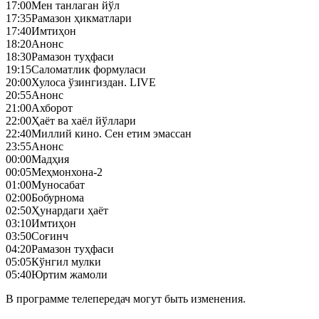
17:00
Мен танлаган йўл
17:35
Рамазон ҳикматлари
17:40
Имтиҳон
18:20
Анонс
18:30
Рамазон туҳфаси
19:15
Саломатлик формуласи
20:00
Хулоса ўзингиздан. LIVE
20:55
Анонс
21:00
Ахборот
22:00
Ҳаёт ва хаёл йўллари
22:40
Миллий кино. Сен етим эмассан
23:55
Анонс
00:00
Мадҳия
00:05
Меҳмонхона-2
01:00
Муносабат
02:00
Бобурнома
02:50
Ҳунардаги ҳаёт
03:10
Имтиҳон
03:50
Соғинч
04:20
Рамазон туҳфаси
05:05
Кўнгил мулки
05:40
Юртим жамоли
В программе телепередач могут быть изменения.