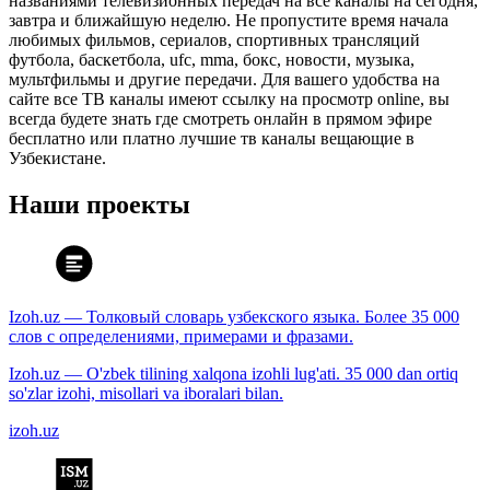
названиями телевизионных передач на все каналы на сегодня,
завтра и ближайшую неделю. Не пропустите время начала
любимых фильмов, сериалов, спортивных трансляций
футбола, баскетбола, ufc, mma, бокс, новости, музыка,
мультфильмы и другие передачи. Для вашего удобства на
сайте все ТВ каналы имеют ссылку на просмотр online, вы
всегда будете знать где смотреть онлайн в прямом эфире
бесплатно или платно лучшие тв каналы вещающие в
Узбекистане.
Наши проекты
Izoh.uz — Толковый словарь узбекского языка. Более 35 000
слов с определениями, примерами и фразами.
Izoh.uz — O'zbek tilining xalqona izohli lug'ati. 35 000 dan ortiq
so'zlar izohi, misollari va iboralari bilan.
izoh.uz