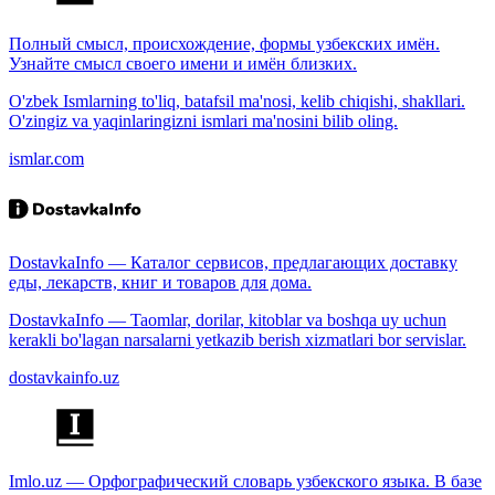
Полный смысл, происхождение, формы узбекских имён.
Узнайте смысл своего имени и имён близких.
O'zbek Ismlarning to'liq, batafsil ma'nosi, kelib chiqishi, shakllari.
O'zingiz va yaqinlaringizni ismlari ma'nosini bilib oling.
ismlar.com
DostavkaInfo — Каталог сервисов, предлагающих доставку
еды, лекарств, книг и товаров для дома.
DostavkaInfo — Taomlar, dorilar, kitoblar va boshqa uy uchun
kerakli bo'lagan narsalarni yetkazib berish xizmatlari bor servislar.
dostavkainfo.uz
Imlo.uz — Орфографический словарь узбекского языка. В базе