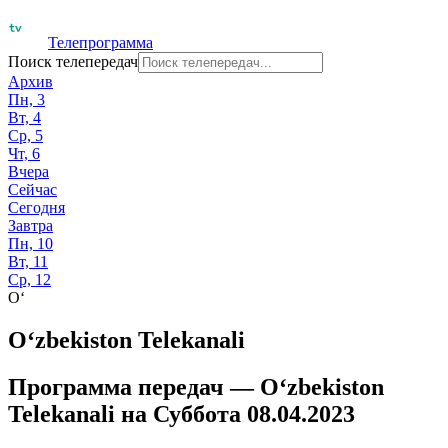
Телепрограмма
Поиск телепередач
Архив
Пн, 3
Вт, 4
Ср, 5
Чт, 6
Вчера
Сейчас
Сегодня
Завтра
Пн, 10
Вт, 11
Ср, 12
O‘
O‘zbekiston Telekanali
Программа передач —
O‘zbekiston
Telekanali
на
Суббота 08.04.2023