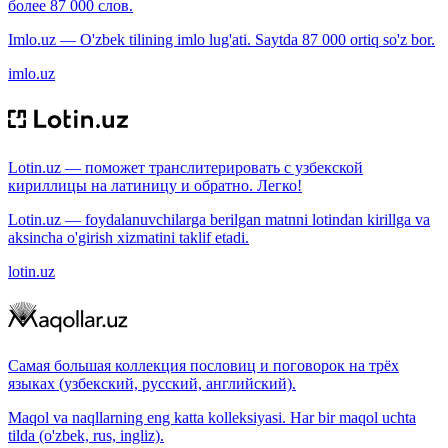
более 87 000 слов.
Imlo.uz — O'zbek tilining imlo lug'ati. Saytda 87 000 ortiq so'z bor.
imlo.uz
Lotin.uz — поможет транслитерировать с узбекской
кириллицы на латиницу и обратно. Легко!
Lotin.uz — foydalanuvchilarga berilgan matnni lotindan kirillga va
aksincha o'girish xizmatini taklif etadi.
lotin.uz
Самая большая коллекция пословиц и поговорок на трёх
языках (узбекский, русский, английский).
Maqol va naqllarning eng katta kolleksiyasi. Har bir maqol uchta
tilda (o'zbek, rus, ingliz).