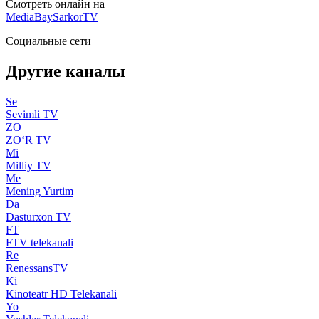
Смотреть онлайн на
MediaBay
SarkorTV
Социальные сети
Другие каналы
Se
Sevimli TV
ZO
ZO‘R TV
Mi
Milliy TV
Me
Mening Yurtim
Da
Dasturxon TV
FT
FTV telekanali
Re
RenessansTV
Ki
Kinoteatr HD Telekanali
Yo