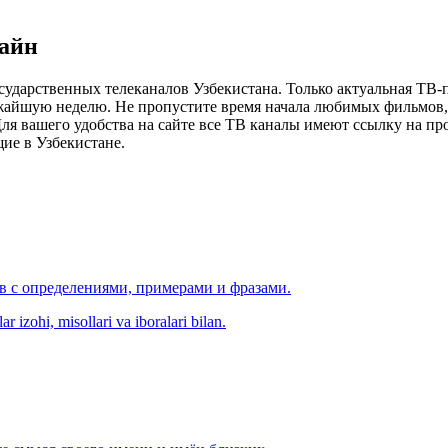
лайн
сударственных телеканалов Узбекистана. Только актуальная ТВ-
ижайшую неделю. Не пропустите время начала любимых фильмов, 
я вашего удобства на сайте все ТВ каналы имеют ссылку на просм
ие в Узбекистане.
ов с определениями, примерами и фразами.
r izohi, misollari va iboralari bilan.