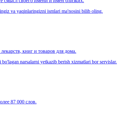
е смысл своего имени и имён близких.
zingiz va yaqinlaringizni ismlari ma'nosini bilib oling.
лекарств, книг и товаров для дома.
o'lagan narsalarni yetkazib berish xizmatlari bor servislar.
олее 87 000 слов.