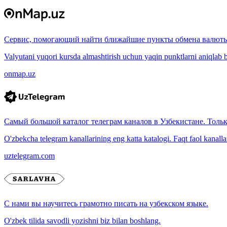
Сервис, помогающий найти ближайшие пункты обмена валюты
Valyutani yuqori kursda almashtirish uchun yaqin punktlarni aniqlab b
onmap.uz
Самый большой каталог телеграм каналов в Узбекистане. Толь
O'zbekcha telegram kanallarining eng katta katalogi. Faqt faol kanallar, 
uztelegram.com
С нами вы научитесь грамотно писать на узбекском языке.
O'zbek tilida savodli yozishni biz bilan boshlang.