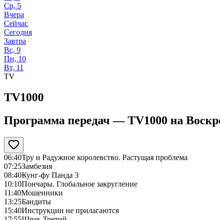
Ср, 5
Вчера
Сейчас
Сегодня
Завтра
Вс, 9
Пн, 10
Вт, 11
TV
TV1000
Программа передач —
TV1000
на
Воскре
06:40
Тру и Радужное королевство. Растущая проблема
07:25
Замбезия
08:40
Кунг-фу Панда 3
10:10
Пончары. Глобальное закругление
11:40
Мошенники
13:25
Бандиты
15:40
Инструкции не прилагаются
17:55
Шрэк Третий