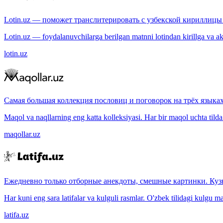
Lotin.uz — поможет транслитерировать с узбекской кириллицы 
Lotin.uz — foydalanuvchilarga berilgan matnni lotindan kirillga va aksi
lotin.uz
Самая большая коллекция пословиц и поговорок на трёх языках
Maqol va naqllarning eng katta kolleksiyasi. Har bir maqol uchta tilda (
maqollar.uz
Ежедневно только отборные анекдоты, смешные картинки. Куз
Har kuni eng sara latifalar va kulguli rasmlar. O'zbek tilidagi kulgu m
latifa.uz