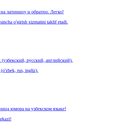
на латиницу и обратно. Легко!
ncha o'girish xizmatini taklif etadi.
 (узбекский, русский, английский).
o'zbek, rus, ingliz).
ница юмора на узбекском языке!
arkazi!