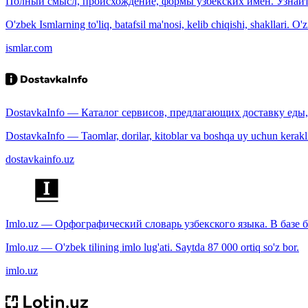
Полный смысл, происхождение, формы узбекских имён. Узнайт
O'zbek Ismlarning to'liq, batafsil ma'nosi, kelib chiqishi, shakllari. O'
ismlar.com
DostavkaInfo — Каталог сервисов, предлагающих доставку еды, 
DostavkaInfo — Taomlar, dorilar, kitoblar va boshqa uy uchun kerakli b
dostavkainfo.uz
Imlo.uz — Орфографический словарь узбекского языка. В базе б
Imlo.uz — O'zbek tilining imlo lug'ati. Saytda 87 000 ortiq so'z bor.
imlo.uz