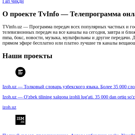
Гап чиқди
О проекте TvInfo — Телепрограмма он
TVinfo.uz — Программа передач всех популярных частных и го
телевизионных передач на все каналы на сегодня, завтра и бл
mma, бокс, новости, музыка, мультфильмы и другие передачи. Дл
прямом эфире бесплатно или платно лучшие тв каналы вещающ
Наши проекты
Izoh.uz — Толковый словарь узбекского языка. Более 35 000 сл
Izoh.uz — O'zbek tilining xalqona izohli lug'ati. 35 000 dan ortiq so'zla
izoh.uz