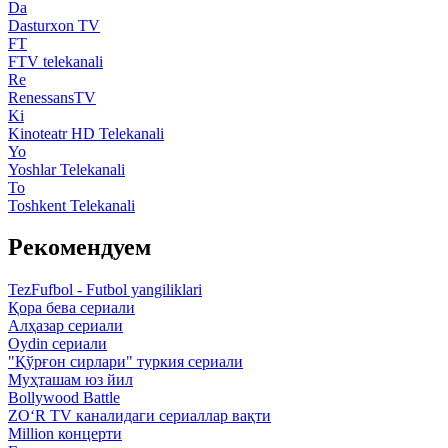
Da
Dasturxon TV
FT
FTV telekanali
Re
RenessansTV
Ki
Kinoteatr HD Telekanali
Yo
Yoshlar Telekanali
To
Toshkent Telekanali
Рекомендуем
TezFufbol - Futbol yangiliklari
Қора бева сериали
Алҳазар сериали
Oydin сериали
"Қўрғон сирлари" туркия сериали
Муҳташам юз йил
Bollywood Battle
ZO‘R TV каналидаги сериаллар вақти
Million концерти