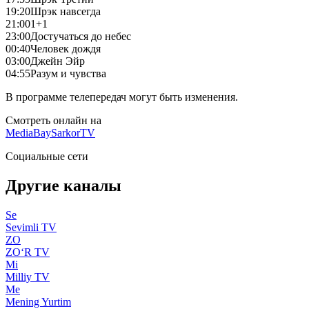
19:20
Шрэк навсегда
21:00
1+1
23:00
Достучаться до небес
00:40
Человек дождя
03:00
Джейн Эйр
04:55
Разум и чувства
В программе телепередач могут быть изменения.
Смотреть онлайн на
MediaBay
SarkorTV
Социальные сети
Другие каналы
Se
Sevimli TV
ZO
ZO‘R TV
Mi
Milliy TV
Me
Mening Yurtim