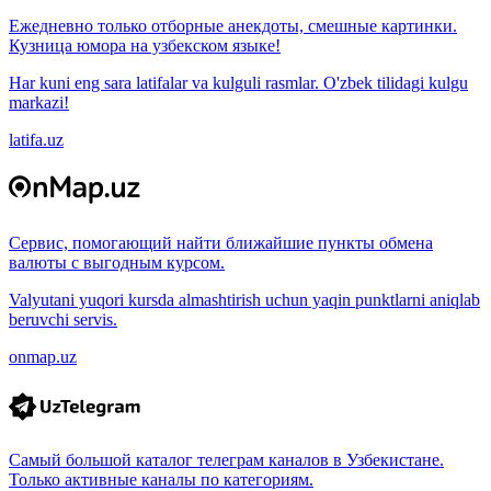
Ежедневно только отборные анекдоты, смешные картинки.
Кузница юмора на узбекском языке!
Har kuni eng sara latifalar va kulguli rasmlar. O'zbek tilidagi kulgu
markazi!
latifa.uz
Сервис, помогающий найти ближайшие пункты обмена
валюты с выгодным курсом.
Valyutani yuqori kursda almashtirish uchun yaqin punktlarni aniqlab
beruvchi servis.
onmap.uz
Самый большой каталог телеграм каналов в Узбекистане.
Только активные каналы по категориям.