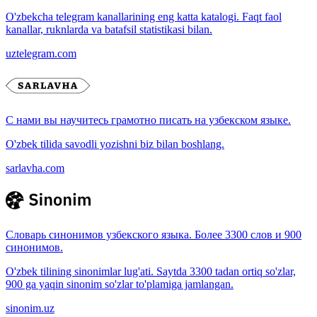
O'zbekcha telegram kanallarining eng katta katalogi. Faqt faol
kanallar, ruknlarda va batafsil statistikasi bilan.
uztelegram.com
С нами вы научитесь грамотно писать на узбекском языке.
O'zbek tilida savodli yozishni biz bilan boshlang.
sarlavha.com
Словарь синонимов узбекского языка. Более 3300 слов и 900
синонимов.
O'zbek tilining sinonimlar lug'ati. Saytda 3300 tadan ortiq so'zlar,
900 ga yaqin sinonim so'zlar to'plamiga jamlangan.
sinonim.uz