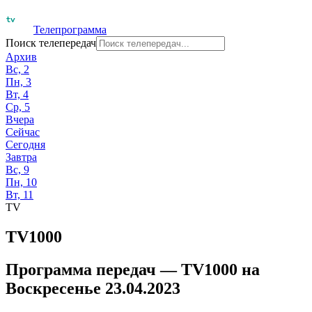
Телепрограмма
Поиск телепередач
Архив
Вс, 2
Пн, 3
Вт, 4
Ср, 5
Вчера
Сейчас
Сегодня
Завтра
Вс, 9
Пн, 10
Вт, 11
TV
TV1000
Программа передач —
TV1000
на
Воскресенье 23.04.2023