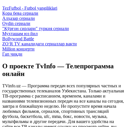
TezFufbol - Futbol yangiliklari
Қора бева сериали
Алҳазар сериали
Oydin сериали
"Қўрғон сирлари" туркия сериали
Муҳташам юз йил
Bollywood Battle
ZO‘R TV каналидаги сериаллар вақти
Million концерти
Гап чиқди
О проекте TvInfo — Телепрограмма
онлайн
TVinfo.uz — Программа передач всех популярных частных и
государственных телеканалов Узбекистана. Только актуальная
ТВ-программа с расписанием, временем, каналами и
названиями телевизионных передач на все каналы на сегодня,
завтра и ближайшую неделю. Не пропустите время начала
любимых фильмов, сериалов, спортивных трансляций
футбола, баскетбола, ufc, mma, бокс, новости, музыка,
мультфильмы и другие передачи. Для вашего удобства на
сайте все ТВ каналы имеют ссылку на просмотр online, вы