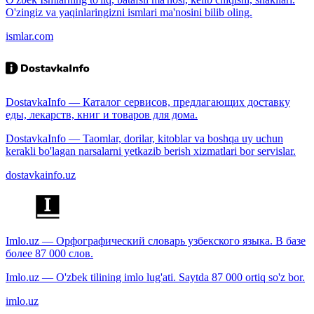
O'zingiz va yaqinlaringizni ismlari ma'nosini bilib oling.
ismlar.com
DostavkaInfo — Каталог сервисов, предлагающих доставку
еды, лекарств, книг и товаров для дома.
DostavkaInfo — Taomlar, dorilar, kitoblar va boshqa uy uchun
kerakli bo'lagan narsalarni yetkazib berish xizmatlari bor servislar.
dostavkainfo.uz
Imlo.uz — Орфографический словарь узбекского языка. В базе
более 87 000 слов.
Imlo.uz — O'zbek tilining imlo lug'ati. Saytda 87 000 ortiq so'z bor.
imlo.uz