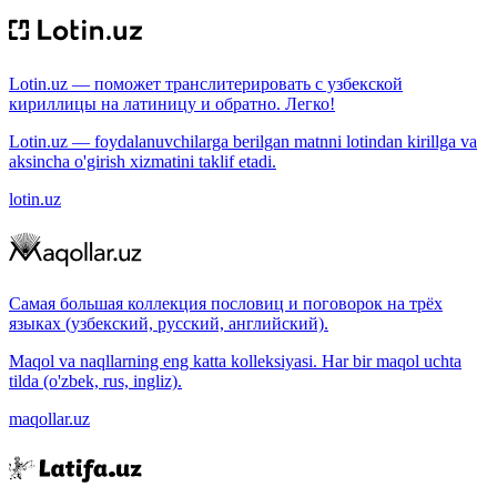
Lotin.uz — поможет транслитерировать с узбекской
кириллицы на латиницу и обратно. Легко!
Lotin.uz — foydalanuvchilarga berilgan matnni lotindan kirillga va
aksincha o'girish xizmatini taklif etadi.
lotin.uz
Самая большая коллекция пословиц и поговорок на трёх
языках (узбекский, русский, английский).
Maqol va naqllarning eng katta kolleksiyasi. Har bir maqol uchta
tilda (o'zbek, rus, ingliz).
maqollar.uz