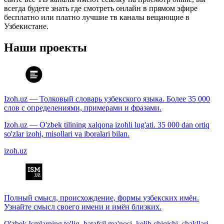
всегда будете знать где смотреть онлайн в прямом эфире
бесплатно или платно лучшие тв каналы вещающие в
Узбекистане.
Наши проекты
Izoh.uz — Толковый словарь узбекского языка. Более 35 000
слов с определениями, примерами и фразами.
Izoh.uz — O'zbek tilining xalqona izohli lug'ati. 35 000 dan ortiq
so'zlar izohi, misollari va iboralari bilan.
izoh.uz
Полный смысл, происхождение, формы узбекских имён.
Узнайте смысл своего имени и имён близких.
O'zbek Ismlarning to'liq, batafsil ma'nosi, kelib chiqishi, shakllari.