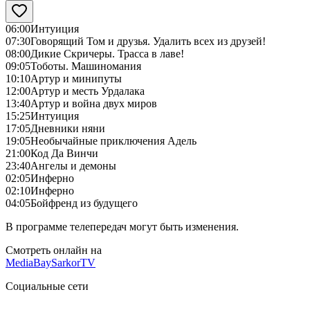
06:00
Интуиция
07:30
Говорящий Том и друзья. Удалить всех из друзей!
08:00
Дикие Скричеры. Трасса в лаве!
09:05
Тоботы. Машиномания
10:10
Артур и минипуты
12:00
Артур и месть Урдалака
13:40
Артур и война двух миров
15:25
Интуиция
17:05
Дневники няни
19:05
Необычайные приключения Адель
21:00
Код Да Винчи
23:40
Ангелы и демоны
02:05
Инферно
02:10
Инферно
04:05
Бойфренд из будущего
В программе телепередач могут быть изменения.
Смотреть онлайн на
MediaBay
SarkorTV
Социальные сети