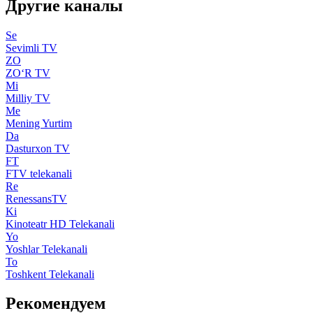
Другие каналы
Se
Sevimli TV
ZO
ZO‘R TV
Mi
Milliy TV
Me
Mening Yurtim
Da
Dasturxon TV
FT
FTV telekanali
Re
RenessansTV
Ki
Kinoteatr HD Telekanali
Yo
Yoshlar Telekanali
To
Toshkent Telekanali
Рекомендуем