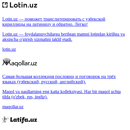
Lotin.uz — поможет транслитерировать с узбекской
кириллицы на латиницу и обратно. Легко!
Lotin.uz — foydalanuvchilarga berilgan matnni lotindan kirillga va
aksincha o'girish xizmatini taklif etadi.
lotin.uz
Самая большая коллекция пословиц и поговорок на трёх
языках (узбекский, русский, английский).
Maqol va naqllarning eng katta kolleksiyasi. Har bir maqol uchta
tilda (o'zbek, rus, ingliz).
maqollar.uz