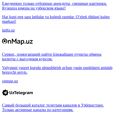
Ежедневно только отборные анекдоты, смешные картинки.
Кузница юмора на узбекском языке!
Har kuni eng sara latifalar va kulguli rasmlar. O'zbek tilidagi kulgu
markazi!
latifa.uz
Сервис, помогающий найти ближайшие пункты обмена
валюты с выгодным курсом.
Valyutani yuqori kursda almashtirish uchun yaqin punktlarni aniqlab
beruvchi servis.
onmap.uz
Самый большой каталог телеграм каналов в Узбекистане.
Только активные каналы по категориям.