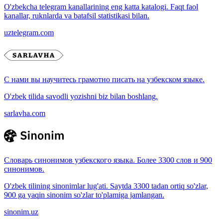
O'zbekcha telegram kanallarining eng katta katalogi. Faqt faol
kanallar, ruknlarda va batafsil statistikasi bilan.
uztelegram.com
С нами вы научитесь грамотно писать на узбекском языке.
O'zbek tilida savodli yozishni biz bilan boshlang.
sarlavha.com
Словарь синонимов узбекского языка. Более 3300 слов и 900
синонимов.
O'zbek tilining sinonimlar lug'ati. Saytda 3300 tadan ortiq so'zlar,
900 ga yaqin sinonim so'zlar to'plamiga jamlangan.
sinonim.uz