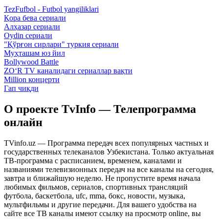
TezFufbol - Futbol yangiliklari
Қора бева сериали
Алҳазар сериали
Oydin сериали
"Қўрғон сирлари" туркия сериали
Муҳташам юз йил
Bollywood Battle
ZO‘R TV каналидаги сериаллар вақти
Million концерти
Гап чиқди
О проекте TvInfo — Телепрограмма
онлайн
TVinfo.uz — Программа передач всех популярных частных и
государственных телеканалов Узбекистана. Только актуальная
ТВ-программа с расписанием, временем, каналами и
названиями телевизионных передач на все каналы на сегодня,
завтра и ближайшую неделю. Не пропустите время начала
любимых фильмов, сериалов, спортивных трансляций
футбола, баскетбола, ufc, mma, бокс, новости, музыка,
мультфильмы и другие передачи. Для вашего удобства на
сайте все ТВ каналы имеют ссылку на просмотр online, вы