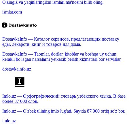
O'zingiz va yaqinlaringizni ismlari ma'nosini bilib oling.
ismlar.com
DostavkaInfo — Каталог сервисов, предлагающих доставку
еды, лекарств, книг и товаров для дома.
DostavkaInfo — Taomlar, dorilar, kitoblar va boshqa uy uchun
kerakli bo'lagan narsalarni yetkazib berish xizmatlari bor servislar.
dostavkainfo.uz
Imlo.uz — Орфографический словарь узбекского языка. В базе
более 87 000 слов.
Imlo.uz — O'zbek tilining imlo lug'ati. Saytda 87 000 ortiq so'z bor.
imlo.uz