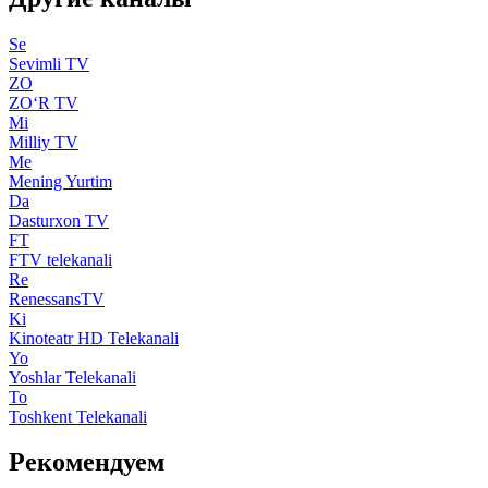
Se
Sevimli TV
ZO
ZO‘R TV
Mi
Milliy TV
Me
Mening Yurtim
Da
Dasturxon TV
FT
FTV telekanali
Re
RenessansTV
Ki
Kinoteatr HD Telekanali
Yo
Yoshlar Telekanali
To
Toshkent Telekanali
Рекомендуем