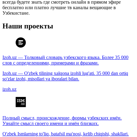
всегда будете знать где смотреть онлайн в прямом эфире
бесплатно или платно лучшие тв каналы вещающие в
Узбекистане.
Наши проекты
Izoh.uz — Толковый словарь узбекского языка. Более 35 000
слов с определениями, примерами и фразами.
Izoh.uz — O'zbek tilining xalqona izohli lug'ati. 35 000 dan ortiq
so'zlar izohi, misollari va iboralari bilan.
izoh.uz
Полный смысл, происхождение, формы узбекских имён.
Узнайте смысл своего имени и имён близких.
O'zbek Ismlarning to'liq, batafsil ma'nosi, kelib chiqishi, shakllari.