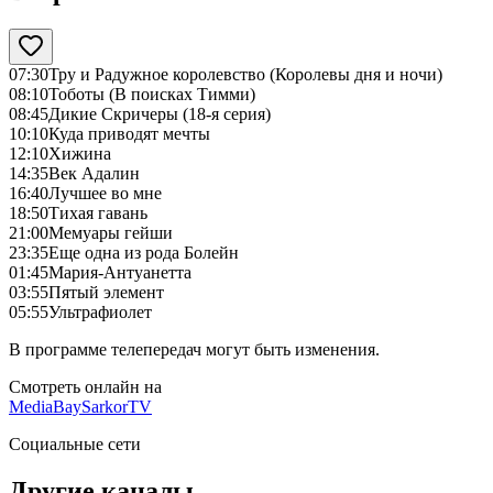
07:30
Тру и Радужное королевство (Королевы дня и ночи)
08:10
Тоботы (В поисках Тимми)
08:45
Дикие Скричеры (18-я серия)
10:10
Куда приводят мечты
12:10
Хижина
14:35
Век Адалин
16:40
Лучшее во мне
18:50
Тихая гавань
21:00
Мемуары гейши
23:35
Еще одна из рода Болейн
01:45
Мария-Антуанетта
03:55
Пятый элемент
05:55
Ультрафиолет
В программе телепередач могут быть изменения.
Смотреть онлайн на
MediaBay
SarkorTV
Социальные сети
Другие каналы