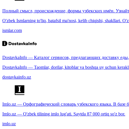
Полный смысл, происхождение, формы узбекских имён. Узнайт
O'zbek Ismlarning to'liq, batafsil ma'nosi, kelib chiqishi, shakllari. O'
ismlar.com
DostavkaInfo — Каталог сервисов, предлагающих доставку еды, 
DostavkaInfo — Taomlar, dorilar, kitoblar va boshqa uy uchun kerakli b
dostavkainfo.uz
Imlo.uz — Орфографический словарь узбекского языка. В базе б
Imlo.uz — O'zbek tilining imlo lug'ati. Saytda 87 000 ortiq so'z bor.
imlo.uz