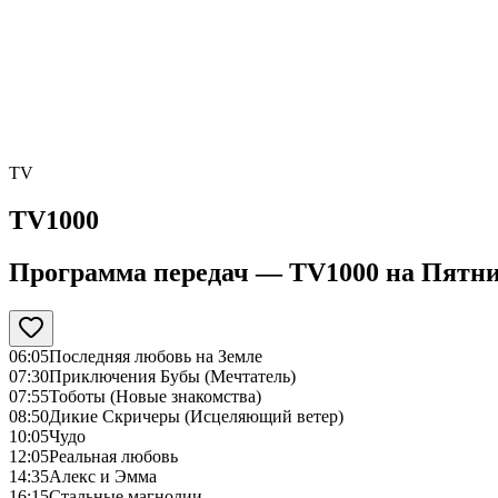
TV
TV1000
Программа передач —
TV1000
на
Пятни
06:05
Последняя любовь на Земле
07:30
Приключения Бубы (Мечтатель)
07:55
Тоботы (Новые знакомства)
08:50
Дикие Скричеры (Исцеляющий ветер)
10:05
Чудо
12:05
Реальная любовь
14:35
Алекс и Эмма
16:15
Стальные магнолии