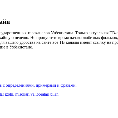
лайн
сударственных телеканалов Узбекистана. Только актуальная ТВ-
ижайшую неделю. Не пропустите время начала любимых фильмов, 
я вашего удобства на сайте все ТВ каналы имеют ссылку на просм
ие в Узбекистане.
ов с определениями, примерами и фразами.
r izohi, misollari va iboralari bilan.