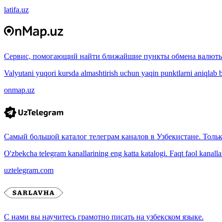
latifa.uz
Сервис, помогающий найти ближайшие пункты обмена валюты
Valyutani yuqori kursda almashtirish uchun yaqin punktlarni aniqlab b
onmap.uz
Самый большой каталог телеграм каналов в Узбекистане. Толь
O'zbekcha telegram kanallarining eng katta katalogi. Faqt faol kanallar, 
uztelegram.com
С нами вы научитесь грамотно писать на узбекском языке.