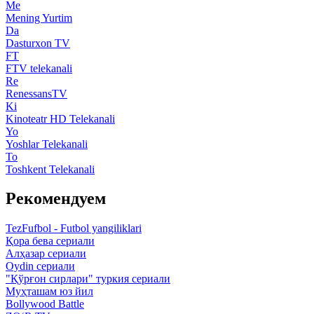
Me
Mening Yurtim
Da
Dasturxon TV
FT
FTV telekanali
Re
RenessansTV
Ki
Kinoteatr HD Telekanali
Yo
Yoshlar Telekanali
To
Toshkent Telekanali
Рекомендуем
TezFufbol - Futbol yangiliklari
Қора бева сериали
Алҳазар сериали
Oydin сериали
"Қўрғон сирлари" туркия сериали
Муҳташам юз йил
Bollywood Battle