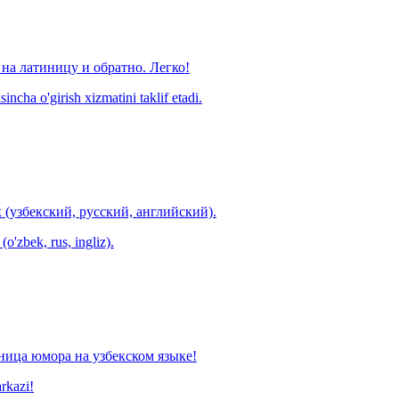
на латиницу и обратно. Легко!
ncha o'girish xizmatini taklif etadi.
 (узбекский, русский, английский).
o'zbek, rus, ingliz).
ница юмора на узбекском языке!
arkazi!