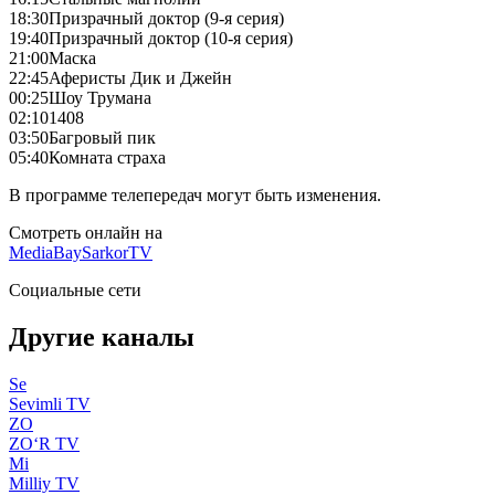
18:30
Призрачный доктор (9-я серия)
19:40
Призрачный доктор (10-я серия)
21:00
Маска
22:45
Аферисты Дик и Джейн
00:25
Шоу Трумана
02:10
1408
03:50
Багровый пик
05:40
Комната страха
В программе телепередач могут быть изменения.
Смотреть онлайн на
MediaBay
SarkorTV
Социальные сети
Другие каналы
Se
Sevimli TV
ZO
ZO‘R TV
Mi
Milliy TV