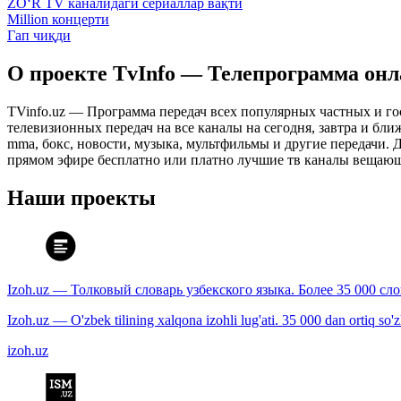
ZO‘R TV каналидаги сериаллар вақти
Million концерти
Гап чиқди
О проекте TvInfo — Телепрограмма он
TVinfo.uz — Программа передач всех популярных частных и го
телевизионных передач на все каналы на сегодня, завтра и бл
mma, бокс, новости, музыка, мультфильмы и другие передачи. Дл
прямом эфире бесплатно или платно лучшие тв каналы вещающ
Наши проекты
Izoh.uz — Толковый словарь узбекского языка. Более 35 000 сл
Izoh.uz — O'zbek tilining xalqona izohli lug'ati. 35 000 dan ortiq so'zla
izoh.uz