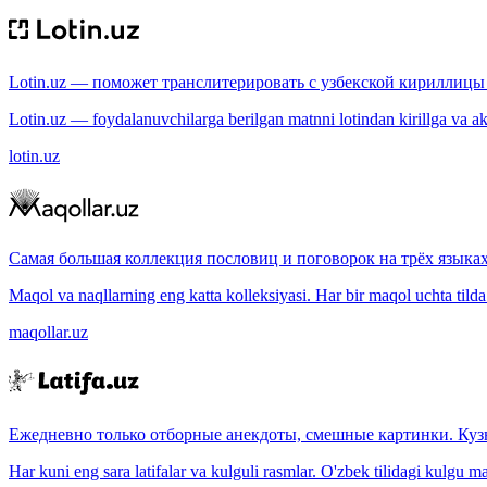
Lotin.uz — поможет транслитерировать с узбекской кириллицы 
Lotin.uz — foydalanuvchilarga berilgan matnni lotindan kirillga va aksi
lotin.uz
Самая большая коллекция пословиц и поговорок на трёх языках
Maqol va naqllarning eng katta kolleksiyasi. Har bir maqol uchta tilda (
maqollar.uz
Ежедневно только отборные анекдоты, смешные картинки. Куз
Har kuni eng sara latifalar va kulguli rasmlar. O'zbek tilidagi kulgu m