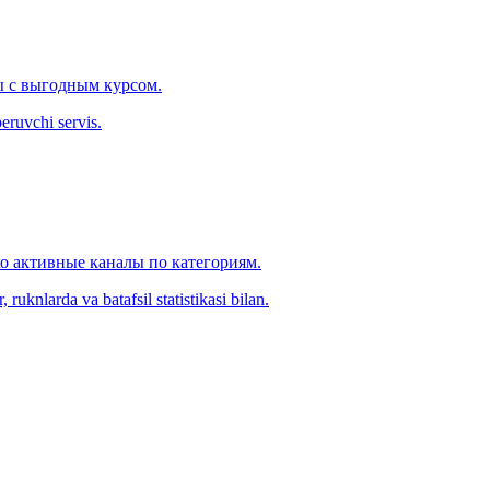
 с выгодным курсом.
eruvchi servis.
ко активные каналы по категориям.
ruknlarda va batafsil statistikasi bilan.