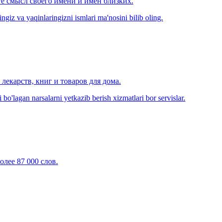
е смысл своего имени и имён близких.
zingiz va yaqinlaringizni ismlari ma'nosini bilib oling.
лекарств, книг и товаров для дома.
o'lagan narsalarni yetkazib berish xizmatlari bor servislar.
олее 87 000 слов.