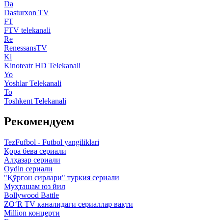
Da
Dasturxon TV
FT
FTV telekanali
Re
RenessansTV
Ki
Kinoteatr HD Telekanali
Yo
Yoshlar Telekanali
To
Toshkent Telekanali
Рекомендуем
TezFufbol - Futbol yangiliklari
Қора бева сериали
Алҳазар сериали
Oydin сериали
"Қўрғон сирлари" туркия сериали
Муҳташам юз йил
Bollywood Battle
ZO‘R TV каналидаги сериаллар вақти
Million концерти