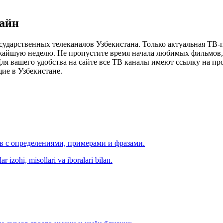
лайн
сударственных телеканалов Узбекистана. Только актуальная ТВ-
ижайшую неделю. Не пропустите время начала любимых фильмов, 
я вашего удобства на сайте все ТВ каналы имеют ссылку на просм
ие в Узбекистане.
ов с определениями, примерами и фразами.
r izohi, misollari va iboralari bilan.