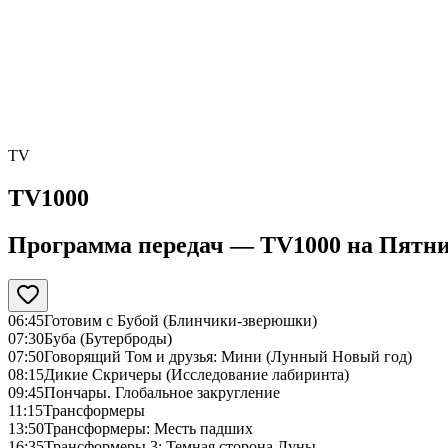
TV
TV1000
Программа передач —
TV1000
на
Пятни
06:45
Готовим с Бубой (Блинчики-зверюшки)
07:30
Буба (Бутерброды)
07:50
Говорящий Том и друзья: Мини (Лунный Новый год)
08:15
Дикие Скричеры (Исследование лабиринта)
09:45
Пончары. Глобальное закругление
11:15
Трансформеры
13:50
Трансформеры: Месть падших
16:35
Трансформеры 3: Темная сторона Луны