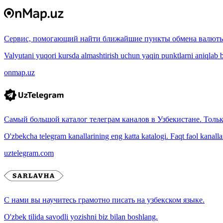
Сервис, помогающий найти ближайшие пункты обмена валюты
Valyutani yuqori kursda almashtirish uchun yaqin punktlarni aniqlab b
onmap.uz
Самый большой каталог телеграм каналов в Узбекистане. Толь
O'zbekcha telegram kanallarining eng katta katalogi. Faqt faol kanallar, 
uztelegram.com
С нами вы научитесь грамотно писать на узбекском языке.
O'zbek tilida savodli yozishni biz bilan boshlang.