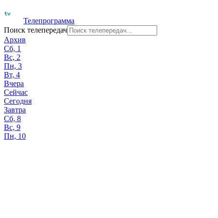
Телепрограмма
Поиск телепередач
Архив
Сб, 1
Вс, 2
Пн, 3
Вт, 4
Вчера
Сейчас
Сегодня
Завтра
Сб, 8
Вс, 9
Пн, 10