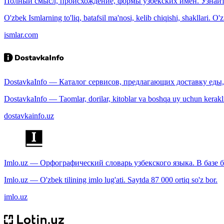
Полный смысл, происхождение, формы узбекских имён. Узнайт
O'zbek Ismlarning to'liq, batafsil ma'nosi, kelib chiqishi, shakllari. O'
ismlar.com
DostavkaInfo — Каталог сервисов, предлагающих доставку еды, 
DostavkaInfo — Taomlar, dorilar, kitoblar va boshqa uy uchun kerakli b
dostavkainfo.uz
Imlo.uz — Орфографический словарь узбекского языка. В базе б
Imlo.uz — O'zbek tilining imlo lug'ati. Saytda 87 000 ortiq so'z bor.
imlo.uz