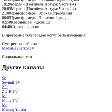
19:20
Мерлин (Погибель Артура: Часть 1-я)
20:05
Мерлин (Погибель Артура: Часть 2-я)
21:00
Трансформеры: Эпоха истребления
00:05
Трансформеры: Последний рыцарь
02:50
Красавица и чудовище
04:40
Страшно красив
В программе телепередач могут быть изменения.
Смотреть онлайн на
MediaBay
SarkorTV
Социальные сети
Другие каналы
Se
Sevimli TV
ZO
ZO‘R TV
Mi
Milliy TV
Me
Mening Yurtim