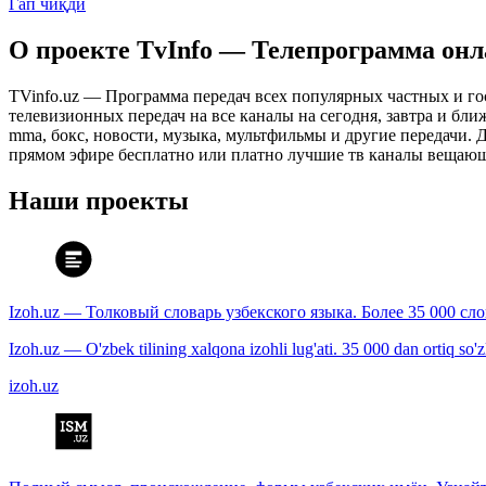
Гап чиқди
О проекте TvInfo — Телепрограмма он
TVinfo.uz — Программа передач всех популярных частных и го
телевизионных передач на все каналы на сегодня, завтра и бл
mma, бокс, новости, музыка, мультфильмы и другие передачи. Дл
прямом эфире бесплатно или платно лучшие тв каналы вещающ
Наши проекты
Izoh.uz — Толковый словарь узбекского языка. Более 35 000 сл
Izoh.uz — O'zbek tilining xalqona izohli lug'ati. 35 000 dan ortiq so'zla
izoh.uz