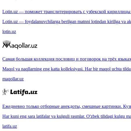
Lotin.uz — поможет транслитерировать с узбекской кириллицы 
Lotin.uz — foydalanuvchilarga berilgan matnni lotindan kirillga va aksi
lotin.uz
Самая большая коллекция пословиц и поговорок на трёх языках
Maqol va naqllarning eng katta kolleksiyasi. Har bir maqol uchta tilda (
maqollar.uz
Ежедневно только отборные анекдоты, смешные картинки. Куз
Har kuni eng sara latifalar va kulguli rasmlar. O'zbek tilidagi kulgu m
latifa.uz