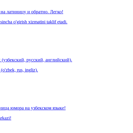
на латиницу и обратно. Легко!
ncha o'girish xizmatini taklif etadi.
 (узбекский, русский, английский).
o'zbek, rus, ingliz).
ница юмора на узбекском языке!
arkazi!