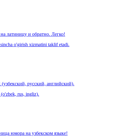
на латиницу и обратно. Легко!
ncha o'girish xizmatini taklif etadi.
 (узбекский, русский, английский).
o'zbek, rus, ingliz).
ница юмора на узбекском языке!