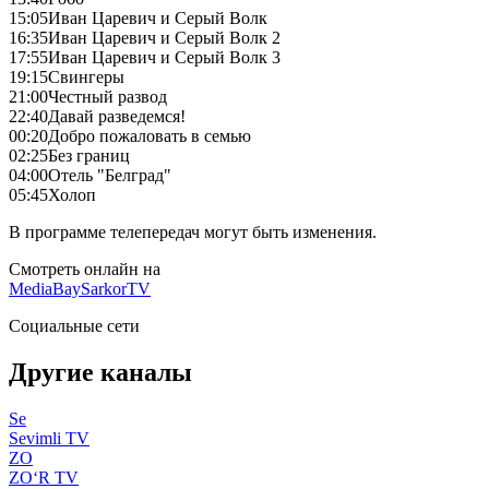
15:05
Иван Царевич и Серый Волк
16:35
Иван Царевич и Серый Волк 2
17:55
Иван Царевич и Серый Волк 3
19:15
Свингеры
21:00
Честный развод
22:40
Давай разведемся!
00:20
Добро пожаловать в семью
02:25
Без границ
04:00
Отель "Белград"
05:45
Холоп
В программе телепередач могут быть изменения.
Смотреть онлайн на
MediaBay
SarkorTV
Социальные сети
Другие каналы
Se
Sevimli TV
ZO
ZO‘R TV