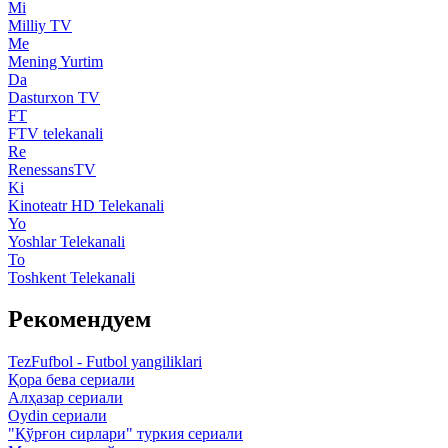
Mi
Milliy TV
Me
Mening Yurtim
Da
Dasturxon TV
FT
FTV telekanali
Re
RenessansTV
Ki
Kinoteatr HD Telekanali
Yo
Yoshlar Telekanali
To
Toshkent Telekanali
Рекомендуем
TezFufbol - Futbol yangiliklari
Қора бева сериали
Алҳазар сериали
Oydin сериали
"Қўрғон сирлари" туркия сериали