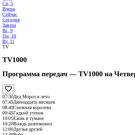
Ср, 5
Вчера
Сейчас
Сегодня
Завтра
Вс, 9
Пн, 10
Вт, 11
TV
TV1000
Программа передач —
TV1000
на
Четвер
07:30
Дед Мороз и лето
07:45
Двенадцать месяцев
08:40
Снежная королева
09:45
Гадкий утенок
10:05
Ежик в тумане
10:20
Вождь разнокожих
12:00
Друзья друзей
13:40
Робо