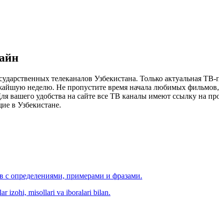
лайн
сударственных телеканалов Узбекистана. Только актуальная ТВ-
ижайшую неделю. Не пропустите время начала любимых фильмов, 
я вашего удобства на сайте все ТВ каналы имеют ссылку на просм
ие в Узбекистане.
ов с определениями, примерами и фразами.
r izohi, misollari va iboralari bilan.