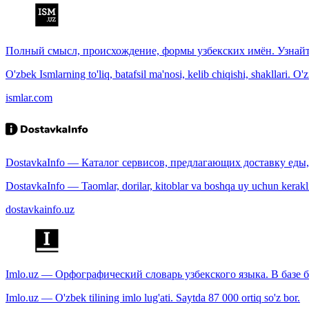
Полный смысл, происхождение, формы узбекских имён. Узнайт
O'zbek Ismlarning to'liq, batafsil ma'nosi, kelib chiqishi, shakllari. O'
ismlar.com
DostavkaInfo — Каталог сервисов, предлагающих доставку еды, 
DostavkaInfo — Taomlar, dorilar, kitoblar va boshqa uy uchun kerakli b
dostavkainfo.uz
Imlo.uz — Орфографический словарь узбекского языка. В базе б
Imlo.uz — O'zbek tilining imlo lug'ati. Saytda 87 000 ortiq so'z bor.