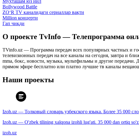
Муҳташам юз йил
Bollywood Battle
ZO‘R TV каналидаги сериаллар вақти
Million концерти
Гап чиқди
О проекте TvInfo — Телепрограмма он
TVinfo.uz — Программа передач всех популярных частных и го
телевизионных передач на все каналы на сегодня, завтра и бл
mma, бокс, новости, музыка, мультфильмы и другие передачи. Дл
прямом эфире бесплатно или платно лучшие тв каналы вещающ
Наши проекты
Izoh.uz — Толковый словарь узбекского языка. Более 35 000 сл
Izoh.uz — O'zbek tilining xalqona izohli lug'ati. 35 000 dan ortiq so'zla
izoh.uz