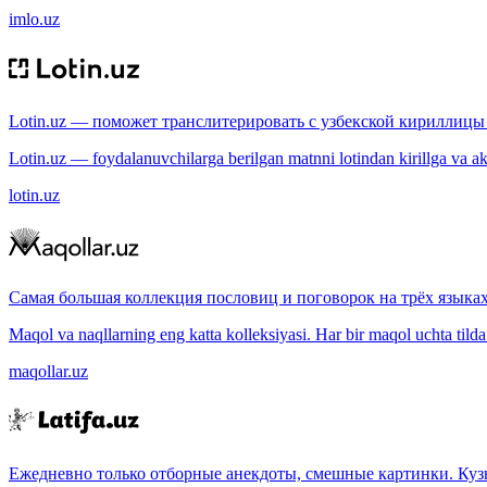
imlo.uz
Lotin.uz — поможет транслитерировать с узбекской кириллицы 
Lotin.uz — foydalanuvchilarga berilgan matnni lotindan kirillga va aksi
lotin.uz
Самая большая коллекция пословиц и поговорок на трёх языках
Maqol va naqllarning eng katta kolleksiyasi. Har bir maqol uchta tilda (
maqollar.uz
Ежедневно только отборные анекдоты, смешные картинки. Куз