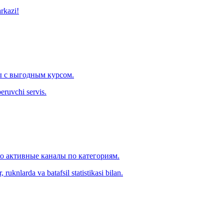
arkazi!
 с выгодным курсом.
eruvchi servis.
ко активные каналы по категориям.
ruknlarda va batafsil statistikasi bilan.