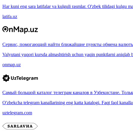
Har kuni eng sara latifalar va kulguli rasmlar. O'zbek tilidagi kulgu m
latifa.uz
Сервис, помогающий найти ближайшие пункты обмена валюты
Valyutani yuqori kursda almashtirish uchun yaqin punktlarni aniqlab b
onmap.uz
Самый большой каталог телеграм каналов в Узбекистане. Толь
O'zbekcha telegram kanallarining eng katta katalogi. Faqt faol kanallar, 
uztelegram.com