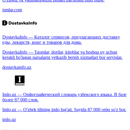
ismlar.com
DostavkaInfo — Каталог сервисов, предлагающих доставку
еды, лекарств, книг и товаров для дома.
DostavkaInfo — Taomlar, dorilar, kitoblar va boshqa uy uchun
kerakli bo'lagan narsalarni yetkazib berish xizmatlari bor servislar.
dostavkainfo.uz
Imlo.uz — Орфографический словарь узбекского языка. В базе
более 87 000 слов.
Imlo.uz — O'zbek tilining imlo lug'ati. Saytda 87 000 ortiq so'z bor.
imlo.uz