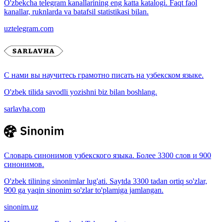
O'zbekcha telegram kanallarining eng katta katalogi. Faqt faol
kanallar, ruknlarda va batafsil statistikasi bilan.
uztelegram.com
С нами вы научитесь грамотно писать на узбекском языке.
O'zbek tilida savodli yozishni biz bilan boshlang.
sarlavha.com
Словарь синонимов узбекского языка. Более 3300 слов и 900
синонимов.
O'zbek tilining sinonimlar lug'ati. Saytda 3300 tadan ortiq so'zlar,
900 ga yaqin sinonim so'zlar to'plamiga jamlangan.
sinonim.uz