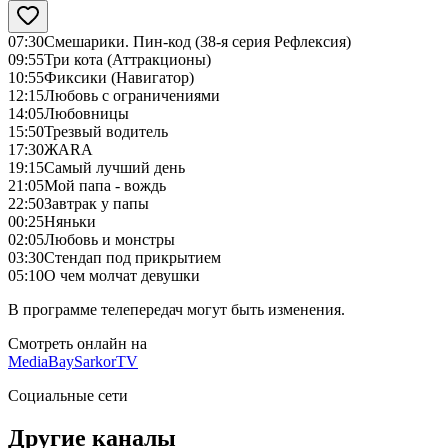
07:30
Смешарики. Пин-код (38-я серия Рефлексия)
09:55
Три кота (Аттракционы)
10:55
Фиксики (Навигатор)
12:15
Любовь с ограничениями
14:05
Любовницы
15:50
Трезвый водитель
17:30
ЖАRА
19:15
Самый лучший день
21:05
Мой папа - вождь
22:50
Завтрак у папы
00:25
Няньки
02:05
Любовь и монстры
03:30
Стендап под прикрытием
05:10
О чем молчат девушки
В программе телепередач могут быть изменения.
Смотреть онлайн на
MediaBay
SarkorTV
Социальные сети
Другие каналы