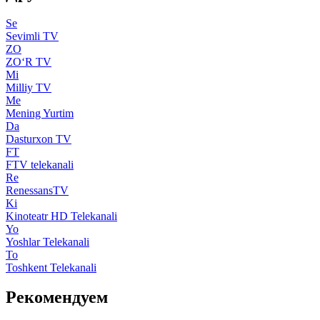
Se
Sevimli TV
ZO
ZO‘R TV
Mi
Milliy TV
Me
Mening Yurtim
Da
Dasturxon TV
FT
FTV telekanali
Re
RenessansTV
Ki
Kinoteatr HD Telekanali
Yo
Yoshlar Telekanali
To
Toshkent Telekanali
Рекомендуем