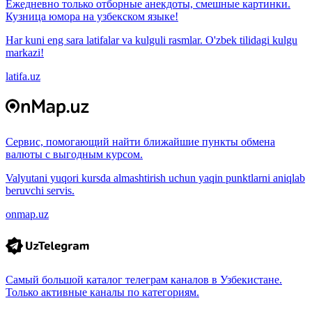
Ежедневно только отборные анекдоты, смешные картинки.
Кузница юмора на узбекском языке!
Har kuni eng sara latifalar va kulguli rasmlar. O'zbek tilidagi kulgu
markazi!
latifa.uz
Сервис, помогающий найти ближайшие пункты обмена
валюты с выгодным курсом.
Valyutani yuqori kursda almashtirish uchun yaqin punktlarni aniqlab
beruvchi servis.
onmap.uz
Самый большой каталог телеграм каналов в Узбекистане.
Только активные каналы по категориям.