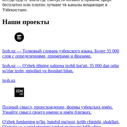
бесплатно или платно лучшие тв каналы вещающие в
Узбекистане.
Наши проекты
Izoh.uz — Толковый словарь узбекского языка. Более 35 000
слов с определениями, примерами и фразами.
Izoh.uz — O'zbek tilining xalqona izohli lug'ati. 35 000 dan ortiq
so'zlar izohi, misollari va iboralari bilan.
izoh.uz
Полный смысл, происхождение, формы узбекских имён.
Узнайте смысл своего имени и имён близких.
O'zbek Ismlarning to'liq, batafsil ma'nosi, kelib chiqishi, shakllari.
O'zingiz va yaqinlaringizni ismlari ma'nosini bilib oling.