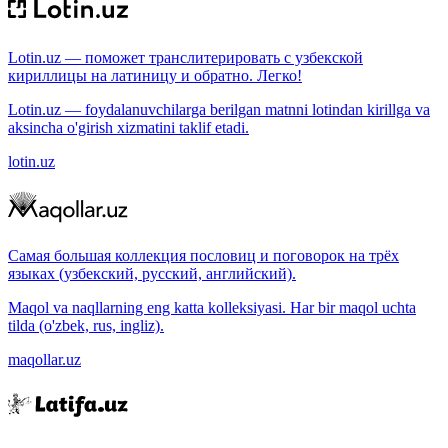
Lotin.uz — поможет транслитерировать с узбекской
кириллицы на латиницу и обратно. Легко!
Lotin.uz — foydalanuvchilarga berilgan matnni lotindan kirillga va
aksincha o'girish xizmatini taklif etadi.
lotin.uz
Самая большая коллекция пословиц и поговорок на трёх
языках (узбекский, русский, английский).
Maqol va naqllarning eng katta kolleksiyasi. Har bir maqol uchta
tilda (o'zbek, rus, ingliz).
maqollar.uz