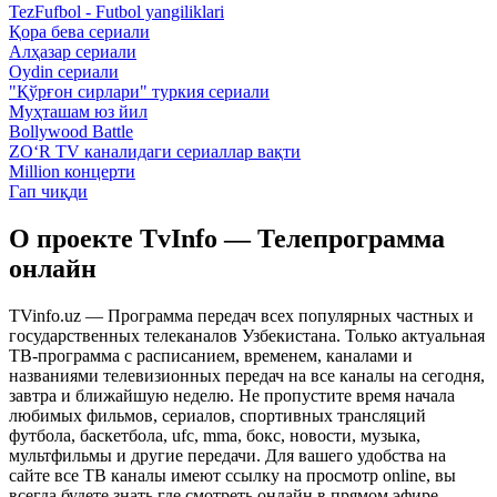
TezFufbol - Futbol yangiliklari
Қора бева сериали
Алҳазар сериали
Oydin сериали
"Қўрғон сирлари" туркия сериали
Муҳташам юз йил
Bollywood Battle
ZO‘R TV каналидаги сериаллар вақти
Million концерти
Гап чиқди
О проекте TvInfo — Телепрограмма
онлайн
TVinfo.uz — Программа передач всех популярных частных и
государственных телеканалов Узбекистана. Только актуальная
ТВ-программа с расписанием, временем, каналами и
названиями телевизионных передач на все каналы на сегодня,
завтра и ближайшую неделю. Не пропустите время начала
любимых фильмов, сериалов, спортивных трансляций
футбола, баскетбола, ufc, mma, бокс, новости, музыка,
мультфильмы и другие передачи. Для вашего удобства на
сайте все ТВ каналы имеют ссылку на просмотр online, вы
всегда будете знать где смотреть онлайн в прямом эфире