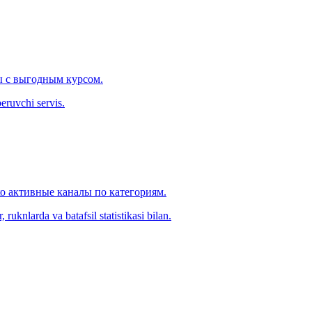
 с выгодным курсом.
eruvchi servis.
ко активные каналы по категориям.
ruknlarda va batafsil statistikasi bilan.