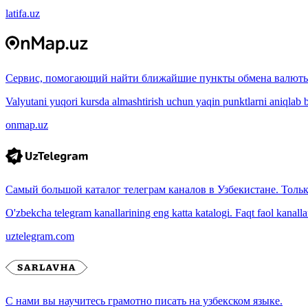
latifa.uz
Сервис, помогающий найти ближайшие пункты обмена валюты
Valyutani yuqori kursda almashtirish uchun yaqin punktlarni aniqlab b
onmap.uz
Самый большой каталог телеграм каналов в Узбекистане. Толь
O'zbekcha telegram kanallarining eng katta katalogi. Faqt faol kanallar, 
uztelegram.com
С нами вы научитесь грамотно писать на узбекском языке.