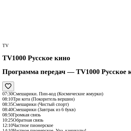
TV
TV1000 Русское кино
Программа передач —
TV1000 Русское 
07:30
Смешарики. Пин-код (Космические жмурки)
08:10
Три кота (Покоритель вершин)
08:35
Смешарики (Чистый спорт)
08:40
Смешарики (Завтрак из 6 букв)
08:50
Громкая связь
10:25
Обратная связь
12:10
Частное пионерское
14:10
Частное пионерское. Ура, каникулы!