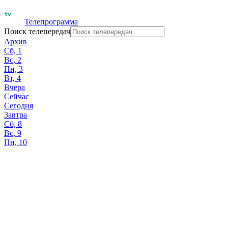
Телепрограмма
Поиск телепередач
Архив
Сб, 1
Вс, 2
Пн, 3
Вт, 4
Вчера
Сейчас
Сегодня
Завтра
Сб, 8
Вс, 9
Пн, 10