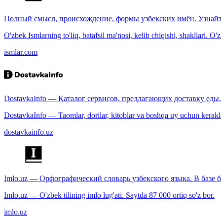
Полный смысл, происхождение, формы узбекских имён. Узнайт
O'zbek Ismlarning to'liq, batafsil ma'nosi, kelib chiqishi, shakllari. O'
ismlar.com
DostavkaInfo — Каталог сервисов, предлагающих доставку еды, 
DostavkaInfo — Taomlar, dorilar, kitoblar va boshqa uy uchun kerakli b
dostavkainfo.uz
Imlo.uz — Орфографический словарь узбекского языка. В базе б
Imlo.uz — O'zbek tilining imlo lug'ati. Saytda 87 000 ortiq so'z bor.
imlo.uz