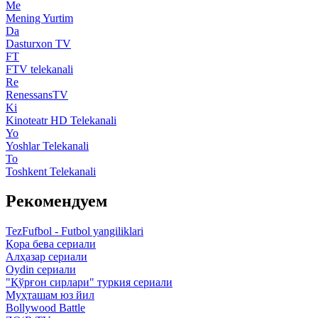
Me
Mening Yurtim
Da
Dasturxon TV
FT
FTV telekanali
Re
RenessansTV
Ki
Kinoteatr HD Telekanali
Yo
Yoshlar Telekanali
To
Toshkent Telekanali
Рекомендуем
TezFufbol - Futbol yangiliklari
Қора бева сериали
Алҳазар сериали
Oydin сериали
"Қўрғон сирлари" туркия сериали
Муҳташам юз йил
Bollywood Battle