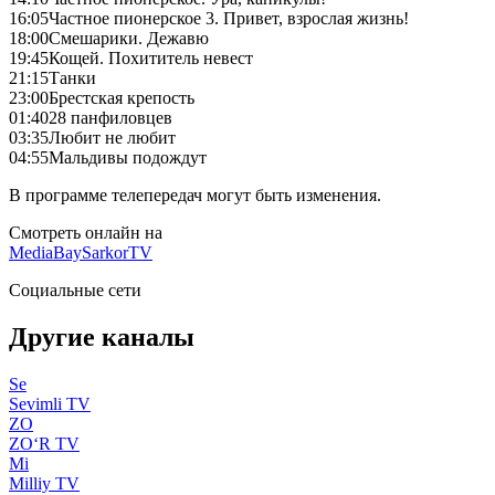
16:05
Частное пионерское 3. Привет, взрослая жизнь!
18:00
Смешарики. Дежавю
19:45
Кощей. Похититель невест
21:15
Танки
23:00
Брестская крепость
01:40
28 панфиловцев
03:35
Любит не любит
04:55
Мальдивы подождут
В программе телепередач могут быть изменения.
Смотреть онлайн на
MediaBay
SarkorTV
Социальные сети
Другие каналы
Se
Sevimli TV
ZO
ZO‘R TV
Mi
Milliy TV