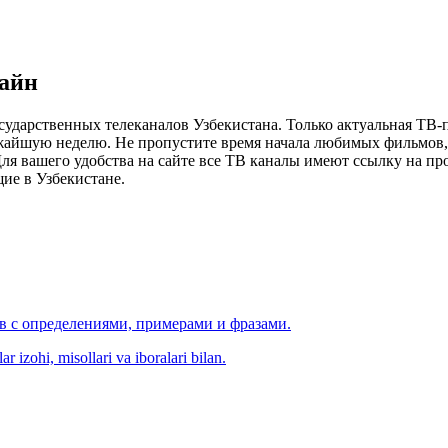
лайн
сударственных телеканалов Узбекистана. Только актуальная ТВ-
ижайшую неделю. Не пропустите время начала любимых фильмов, 
я вашего удобства на сайте все ТВ каналы имеют ссылку на просм
ие в Узбекистане.
ов с определениями, примерами и фразами.
r izohi, misollari va iboralari bilan.