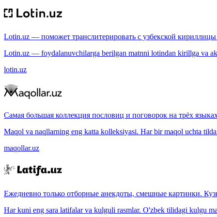
Lotin.uz — поможет транслитерировать с узбекской кириллицы 
Lotin.uz — foydalanuvchilarga berilgan matnni lotindan kirillga va aksi
lotin.uz
Самая большая коллекция пословиц и поговорок на трёх языках
Maqol va naqllarning eng katta kolleksiyasi. Har bir maqol uchta tilda (
maqollar.uz
Ежедневно только отборные анекдоты, смешные картинки. Куз
Har kuni eng sara latifalar va kulguli rasmlar. O'zbek tilidagi kulgu m