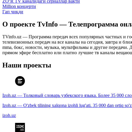
ZO‘R TV каналидаги сериаллар вақти
Million концерти
Гап чиқди
О проекте TvInfo — Телепрограмма он
TVinfo.uz — Программа передач всех популярных частных и го
телевизионных передач на все каналы на сегодня, завтра и бл
mma, бокс, новости, музыка, мультфильмы и другие передачи. Дл
прямом эфире бесплатно или платно лучшие тв каналы вещающ
Наши проекты
Izoh.uz — Толковый словарь узбекского языка. Более 35 000 сл
Izoh.uz — O'zbek tilining xalqona izohli lug'ati. 35 000 dan ortiq so'zla
izoh.uz