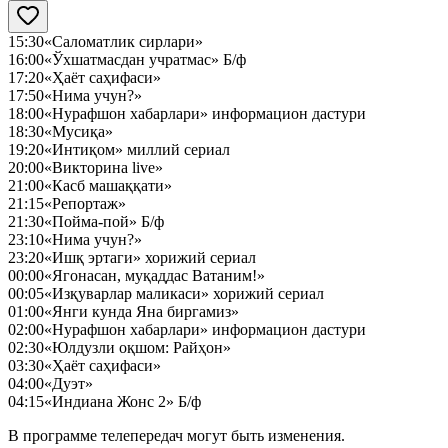
15:30
«Саломатлик сирлари»
16:00
«Ўхшатмасдан учратмас» Б/ф
17:20
«Ҳаёт саҳифаси»
17:50
«Нима учун?»
18:00
«Нурафшон хабарлари» информацион дастури
18:30
«Мусиқа»
19:20
«Интиқом» миллий сериал
20:00
«Викторина live»
21:00
«Касб машаққати»
21:15
«Репортаж»
21:30
«Пойма-пой» Б/ф
23:10
«Нима учун?»
23:20
«Ишқ эртаги» хорижий сериал
00:00
«Ягонасан, муқаддас Ватаним!»
00:05
«Изқуварлар маликаси» хорижий сериал
01:00
«Янги кунда Яна биргамиз»
02:00
«Нурафшон хабарлари» информацион дастури
02:30
«Юлдузли оқшом: Райҳон»
03:30
«Ҳаёт саҳифаси»
04:00
«Дуэт»
04:15
«Индиана Жонс 2» Б/ф
В программе телепередач могут быть изменения.