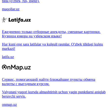
tilda (o'zbek, rus, ingliz).
maqollar.uz
Ежедневно только отборные анекдоты, смешные картинки.
Кузница юмора на узбекском языке!
Har kuni eng sara latifalar va kulguli rasmlar. O'zbek tilidagi kulgu
markazi!
latifa.uz
Сервис, помогающий найти ближайшие пункты обмена
валюты с выгодным курсом.
Valyutani yuqori kursda almashtirish uchun yaqin punktlarni aniqlab
beruvchi servis.
onmap.uz