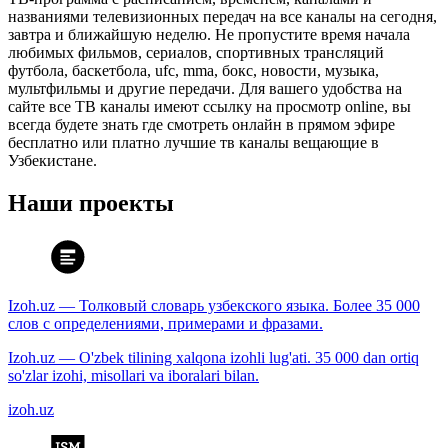
названиями телевизионных передач на все каналы на сегодня,
завтра и ближайшую неделю. Не пропустите время начала
любимых фильмов, сериалов, спортивных трансляций
футбола, баскетбола, ufc, mma, бокс, новости, музыка,
мультфильмы и другие передачи. Для вашего удобства на
сайте все ТВ каналы имеют ссылку на просмотр online, вы
всегда будете знать где смотреть онлайн в прямом эфире
бесплатно или платно лучшие тв каналы вещающие в
Узбекистане.
Наши проекты
Izoh.uz — Толковый словарь узбекского языка. Более 35 000
слов с определениями, примерами и фразами.
Izoh.uz — O'zbek tilining xalqona izohli lug'ati. 35 000 dan ortiq
so'zlar izohi, misollari va iboralari bilan.
izoh.uz