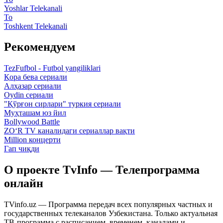
Yoshlar Telekanali
To
Toshkent Telekanali
Рекомендуем
TezFufbol - Futbol yangiliklari
Қора бева сериали
Алҳазар сериали
Oydin сериали
"Қўрғон сирлари" туркия сериали
Муҳташам юз йил
Bollywood Battle
ZO‘R TV каналидаги сериаллар вақти
Million концерти
Гап чиқди
О проекте TvInfo — Телепрограмма
онлайн
TVinfo.uz — Программа передач всех популярных частных и
государственных телеканалов Узбекистана. Только актуальная
ТВ-программа с расписанием, временем, каналами и