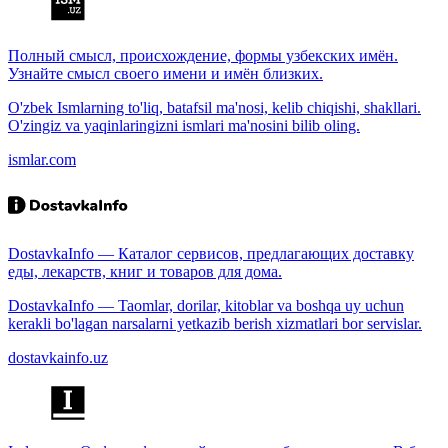
Полный смысл, происхождение, формы узбекских имён.
Узнайте смысл своего имени и имён близких.
O'zbek Ismlarning to'liq, batafsil ma'nosi, kelib chiqishi, shakllari.
O'zingiz va yaqinlaringizni ismlari ma'nosini bilib oling.
ismlar.com
DostavkaInfo — Каталог сервисов, предлагающих доставку
еды, лекарств, книг и товаров для дома.
DostavkaInfo — Taomlar, dorilar, kitoblar va boshqa uy uchun
kerakli bo'lagan narsalarni yetkazib berish xizmatlari bor servislar.
dostavkainfo.uz