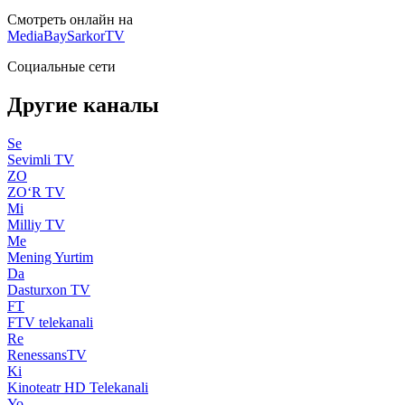
Смотреть онлайн на
MediaBay
SarkorTV
Социальные сети
Другие каналы
Se
Sevimli TV
ZO
ZO‘R TV
Mi
Milliy TV
Me
Mening Yurtim
Da
Dasturxon TV
FT
FTV telekanali
Re
RenessansTV
Ki
Kinoteatr HD Telekanali
Yo