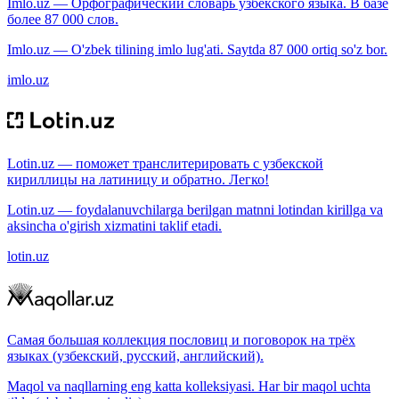
Imlo.uz — Орфографический словарь узбекского языка. В базе
более 87 000 слов.
Imlo.uz — O'zbek tilining imlo lug'ati. Saytda 87 000 ortiq so'z bor.
imlo.uz
Lotin.uz — поможет транслитерировать с узбекской
кириллицы на латиницу и обратно. Легко!
Lotin.uz — foydalanuvchilarga berilgan matnni lotindan kirillga va
aksincha o'girish xizmatini taklif etadi.
lotin.uz
Самая большая коллекция пословиц и поговорок на трёх
языках (узбекский, русский, английский).
Maqol va naqllarning eng katta kolleksiyasi. Har bir maqol uchta