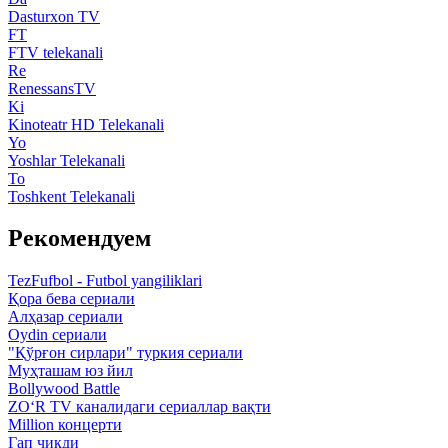
Dasturxon TV
FT
FTV telekanali
Re
RenessansTV
Ki
Kinoteatr HD Telekanali
Yo
Yoshlar Telekanali
To
Toshkent Telekanali
Рекомендуем
TezFufbol - Futbol yangiliklari
Қора бева сериали
Алҳазар сериали
Oydin сериали
"Қўрғон сирлари" туркия сериали
Муҳташам юз йил
Bollywood Battle
ZO‘R TV каналидаги сериаллар вақти
Million концерти
Гап чиқди