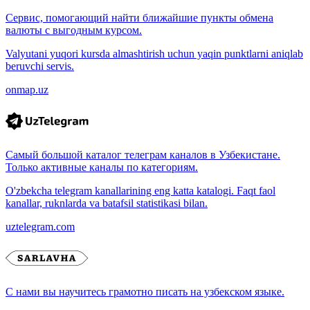
Сервис, помогающий найти ближайшие пункты обмена
валюты с выгодным курсом.
Valyutani yuqori kursda almashtirish uchun yaqin punktlarni aniqlab
beruvchi servis.
onmap.uz
Самый большой каталог телеграм каналов в Узбекистане.
Только активные каналы по категориям.
O'zbekcha telegram kanallarining eng katta katalogi. Faqt faol
kanallar, ruknlarda va batafsil statistikasi bilan.
uztelegram.com
С нами вы научитесь грамотно писать на узбекском языке.