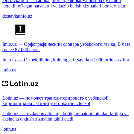
DostavkaInfo — Taomlar, dorilar, kitoblar va boshqa uy uchun
kerakli bo'lagan narsalarni yetkazib berish xizmatlari bor servislar.
dostavkainfo.uz
Imlo.uz — Орфографический словарь узбекского языка. В базе
более 87 000 слов.
Imlo.uz — O'zbek tilining imlo lug'ati. Saytda 87 000 ortiq so'z bor.
imlo.uz
Lotin.uz — поможет транслитерировать с узбекской
кириллицы на латиницу и обратно. Легко!
Lotin.uz — foydalanuvchilarga berilgan matnni lotindan kirillga va
aksincha o'girish xizmatini taklif etadi.
lotin.uz