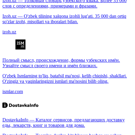
Izoh.uz — Толковый словарь узбекского языка. Более 35 000
слов с определениями, примерами и фразами.
Izoh.uz — O'zbek tilining xalqona izohli lug'ati. 35 000 dan ortiq
so'zlar izohi, misollari va iboralari bilan.
izoh.uz
Полный смысл, происхождение, формы узбекских имён.
Узнайте смысл своего имени и имён близких.
O'zbek Ismlarning to'liq, batafsil ma'nosi, kelib chiqishi, shakllari.
O'zingiz va yaqinlaringizni ismlari ma'nosini bilib oling.
ismlar.com
DostavkaInfo — Каталог сервисов, предлагающих доставку
еды, лекарств, книг и товаров для дома.