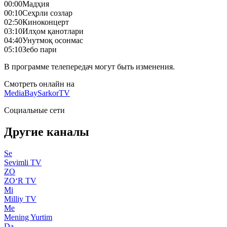
00:00
Мадҳия
00:10
Сеҳрли созлар
02:50
Киноконцерт
03:10
Илҳом қанотлари
04:40
Унутмоқ осонмас
05:10
Зебо пари
В программе телепередач могут быть изменения.
Смотреть онлайн на
MediaBay
SarkorTV
Социальные сети
Другие каналы
Se
Sevimli TV
ZO
ZO‘R TV
Mi
Milliy TV
Me
Mening Yurtim
Da