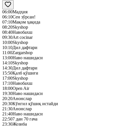
06:00
Мадҳия
06:10
Сен зўрсан!
07:10
Мақом ҳақида
08:20
Skyshop
08:40
Навобахш
09:30
Art cocinar
10:00
Skyshop
10:10
Дил дафтари
11:00
Zargarshop
13:00
Наво нашидаси
14:10
Skyshop
14:30
Дил дафтари
15:50
Қалб қўшиғи
17:00
Skyshop
17:10
Навобахш
18:00
Open Air
19:30
Наво нашидаси
20:20
Анонслар
20:30
Кўнгил қўшиқ истайди
21:30
Анонслар
21:40
Наво нашидаси
22:50
7 дан 70 гача
23:30
Жозиба