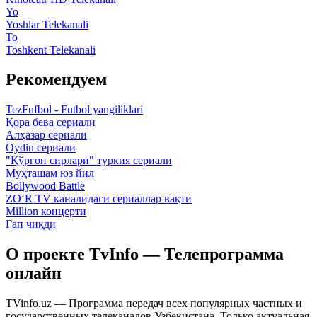
Yo
Yoshlar Telekanali
To
Toshkent Telekanali
Рекомендуем
TezFufbol - Futbol yangiliklari
Қора бева сериали
Алҳазар сериали
Oydin сериали
"Қўрғон сирлари" туркия сериали
Муҳташам юз йил
Bollywood Battle
ZO‘R TV каналидаги сериаллар вақти
Million концерти
Гап чиқди
О проекте TvInfo — Телепрограмма
онлайн
TVinfo.uz — Программа передач всех популярных частных и
государственных телеканалов Узбекистана. Только актуальная