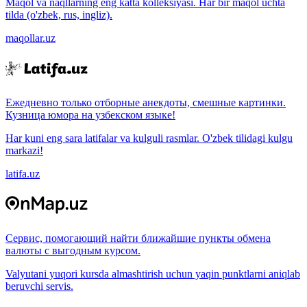
Maqol va naqllarning eng katta kolleksiyasi. Har bir maqol uchta
tilda (o'zbek, rus, ingliz).
maqollar.uz
Ежедневно только отборные анекдоты, смешные картинки.
Кузница юмора на узбекском языке!
Har kuni eng sara latifalar va kulguli rasmlar. O'zbek tilidagi kulgu
markazi!
latifa.uz
Сервис, помогающий найти ближайшие пункты обмена
валюты с выгодным курсом.
Valyutani yuqori kursda almashtirish uchun yaqin punktlarni aniqlab
beruvchi servis.