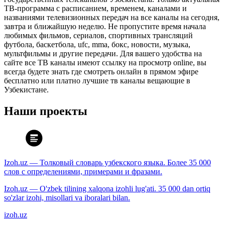
ТВ-программа с расписанием, временем, каналами и
названиями телевизионных передач на все каналы на сегодня,
завтра и ближайшую неделю. Не пропустите время начала
любимых фильмов, сериалов, спортивных трансляций
футбола, баскетбола, ufc, mma, бокс, новости, музыка,
мультфильмы и другие передачи. Для вашего удобства на
сайте все ТВ каналы имеют ссылку на просмотр online, вы
всегда будете знать где смотреть онлайн в прямом эфире
бесплатно или платно лучшие тв каналы вещающие в
Узбекистане.
Наши проекты
Izoh.uz — Толковый словарь узбекского языка. Более 35 000
слов с определениями, примерами и фразами.
Izoh.uz — O'zbek tilining xalqona izohli lug'ati. 35 000 dan ortiq
so'zlar izohi, misollari va iboralari bilan.
izoh.uz