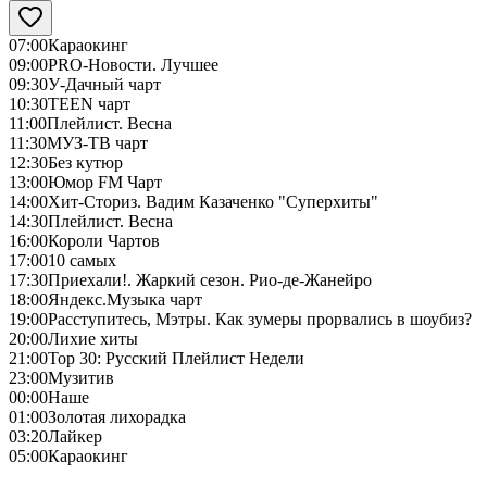
07:00
Караокинг
09:00
PRO-Новости. Лучшее
09:30
У-Дачный чарт
10:30
TEEN чарт
11:00
Плейлист. Весна
11:30
МУЗ-ТВ чарт
12:30
Без кутюр
13:00
Юмор FM Чарт
14:00
Хит-Сториз. Вадим Казаченко "Суперхиты"
14:30
Плейлист. Весна
16:00
Короли Чартов
17:00
10 самых
17:30
Приехали!. Жаркий сезон. Рио-де-Жанейро
18:00
Яндекс.Музыка чарт
19:00
Расступитесь, Мэтры. Как зумеры прорвались в шоубиз?
20:00
Лихие хиты
21:00
Top 30: Русский Плейлист Недели
23:00
Музитив
00:00
Наше
01:00
Золотая лихорадка
03:20
Лайкер
05:00
Караокинг