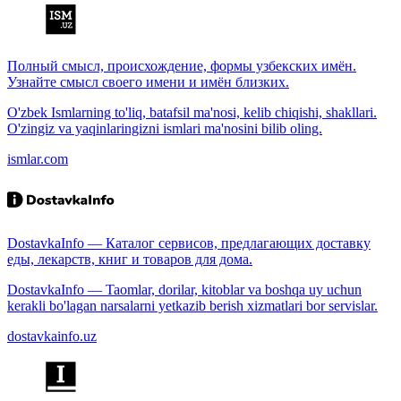
Полный смысл, происхождение, формы узбекских имён.
Узнайте смысл своего имени и имён близких.
O'zbek Ismlarning to'liq, batafsil ma'nosi, kelib chiqishi, shakllari.
O'zingiz va yaqinlaringizni ismlari ma'nosini bilib oling.
ismlar.com
DostavkaInfo — Каталог сервисов, предлагающих доставку
еды, лекарств, книг и товаров для дома.
DostavkaInfo — Taomlar, dorilar, kitoblar va boshqa uy uchun
kerakli bo'lagan narsalarni yetkazib berish xizmatlari bor servislar.
dostavkainfo.uz