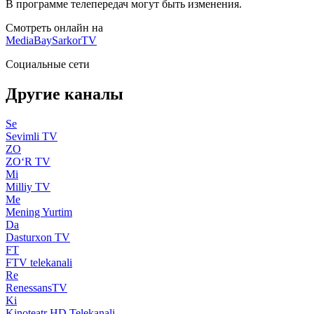
В программе телепередач могут быть изменения.
Смотреть онлайн на
MediaBay
SarkorTV
Социальные сети
Другие каналы
Se
Sevimli TV
ZO
ZO‘R TV
Mi
Milliy TV
Me
Mening Yurtim
Da
Dasturxon TV
FT
FTV telekanali
Re
RenessansTV
Ki
Kinoteatr HD Telekanali