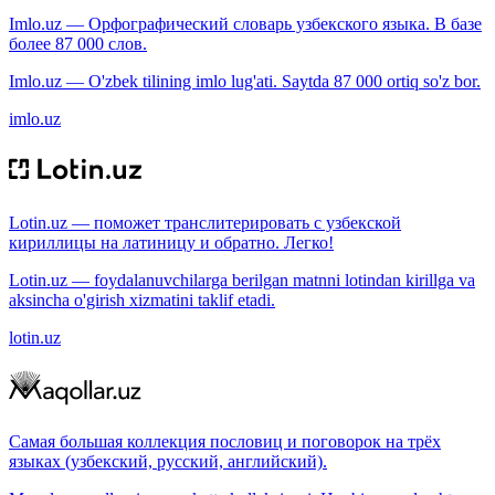
Imlo.uz — Орфографический словарь узбекского языка. В базе
более 87 000 слов.
Imlo.uz — O'zbek tilining imlo lug'ati. Saytda 87 000 ortiq so'z bor.
imlo.uz
Lotin.uz — поможет транслитерировать с узбекской
кириллицы на латиницу и обратно. Легко!
Lotin.uz — foydalanuvchilarga berilgan matnni lotindan kirillga va
aksincha o'girish xizmatini taklif etadi.
lotin.uz
Самая большая коллекция пословиц и поговорок на трёх
языках (узбекский, русский, английский).