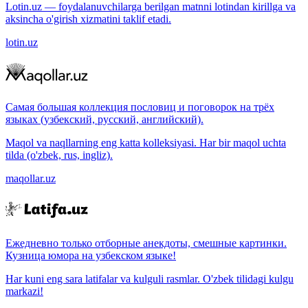
Lotin.uz — foydalanuvchilarga berilgan matnni lotindan kirillga va
aksincha o'girish xizmatini taklif etadi.
lotin.uz
Самая большая коллекция пословиц и поговорок на трёх
языках (узбекский, русский, английский).
Maqol va naqllarning eng katta kolleksiyasi. Har bir maqol uchta
tilda (o'zbek, rus, ingliz).
maqollar.uz
Ежедневно только отборные анекдоты, смешные картинки.
Кузница юмора на узбекском языке!
Har kuni eng sara latifalar va kulguli rasmlar. O'zbek tilidagi kulgu
markazi!