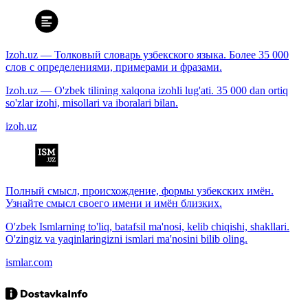
Izoh.uz — Толковый словарь узбекского языка. Более 35 000
слов с определениями, примерами и фразами.
Izoh.uz — O'zbek tilining xalqona izohli lug'ati. 35 000 dan ortiq
so'zlar izohi, misollari va iboralari bilan.
izoh.uz
Полный смысл, происхождение, формы узбекских имён.
Узнайте смысл своего имени и имён близких.
O'zbek Ismlarning to'liq, batafsil ma'nosi, kelib chiqishi, shakllari.
O'zingiz va yaqinlaringizni ismlari ma'nosini bilib oling.
ismlar.com