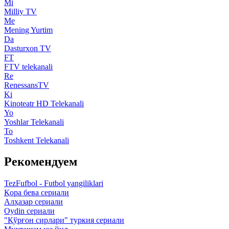
Mi
Milliy TV
Me
Mening Yurtim
Da
Dasturxon TV
FT
FTV telekanali
Re
RenessansTV
Ki
Kinoteatr HD Telekanali
Yo
Yoshlar Telekanali
To
Toshkent Telekanali
Рекомендуем
TezFufbol - Futbol yangiliklari
Қора бева сериали
Алҳазар сериали
Oydin сериали
"Қўрғон сирлари" туркия сериали