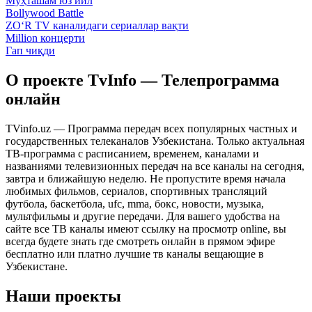
Муҳташам юз йил
Bollywood Battle
ZO‘R TV каналидаги сериаллар вақти
Million концерти
Гап чиқди
О проекте TvInfo — Телепрограмма
онлайн
TVinfo.uz — Программа передач всех популярных частных и
государственных телеканалов Узбекистана. Только актуальная
ТВ-программа с расписанием, временем, каналами и
названиями телевизионных передач на все каналы на сегодня,
завтра и ближайшую неделю. Не пропустите время начала
любимых фильмов, сериалов, спортивных трансляций
футбола, баскетбола, ufc, mma, бокс, новости, музыка,
мультфильмы и другие передачи. Для вашего удобства на
сайте все ТВ каналы имеют ссылку на просмотр online, вы
всегда будете знать где смотреть онлайн в прямом эфире
бесплатно или платно лучшие тв каналы вещающие в
Узбекистане.
Наши проекты