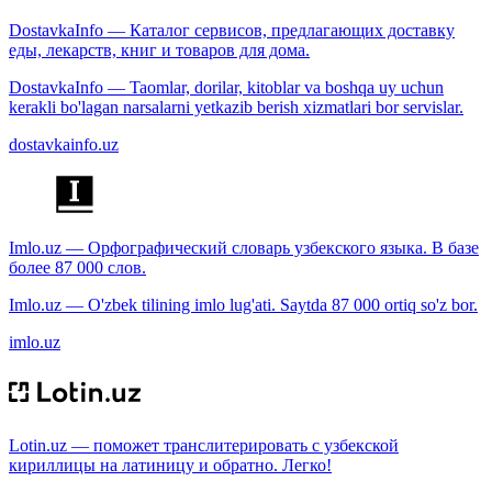
DostavkaInfo — Каталог сервисов, предлагающих доставку
еды, лекарств, книг и товаров для дома.
DostavkaInfo — Taomlar, dorilar, kitoblar va boshqa uy uchun
kerakli bo'lagan narsalarni yetkazib berish xizmatlari bor servislar.
dostavkainfo.uz
Imlo.uz — Орфографический словарь узбекского языка. В базе
более 87 000 слов.
Imlo.uz — O'zbek tilining imlo lug'ati. Saytda 87 000 ortiq so'z bor.
imlo.uz
Lotin.uz — поможет транслитерировать с узбекской
кириллицы на латиницу и обратно. Легко!