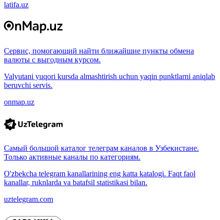
latifa.uz
Сервис, помогающий найти ближайшие пункты обмена
валюты с выгодным курсом.
Valyutani yuqori kursda almashtirish uchun yaqin punktlarni aniqlab
beruvchi servis.
onmap.uz
Самый большой каталог телеграм каналов в Узбекистане.
Только активные каналы по категориям.
O'zbekcha telegram kanallarining eng katta katalogi. Faqt faol
kanallar, ruknlarda va batafsil statistikasi bilan.
uztelegram.com