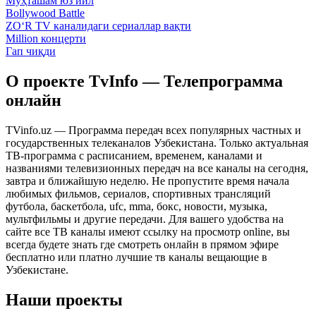
Муҳташам юз йил
Bollywood Battle
ZO‘R TV каналидаги сериаллар вақти
Million концерти
Гап чиқди
О проекте TvInfo — Телепрограмма
онлайн
TVinfo.uz — Программа передач всех популярных частных и
государственных телеканалов Узбекистана. Только актуальная
ТВ-программа с расписанием, временем, каналами и
названиями телевизионных передач на все каналы на сегодня,
завтра и ближайшую неделю. Не пропустите время начала
любимых фильмов, сериалов, спортивных трансляций
футбола, баскетбола, ufc, mma, бокс, новости, музыка,
мультфильмы и другие передачи. Для вашего удобства на
сайте все ТВ каналы имеют ссылку на просмотр online, вы
всегда будете знать где смотреть онлайн в прямом эфире
бесплатно или платно лучшие тв каналы вещающие в
Узбекистане.
Наши проекты