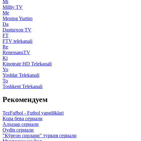
Mi
Milliy TV
Me
Mening Yurtim
Da
Dasturxon TV
FT
FTV telekanali
Re
RenessansTV
Ki
Kinoteatr HD Telekanali
Yo
Yoshlar Telekanali
To
Toshkent Telekanali
Рекомендуем
TezFufbol - Futbol yangiliklari
Қора бева сериали
Алҳазар сериали
Oydin сериали
"Қўрғон сирлари" туркия сериали