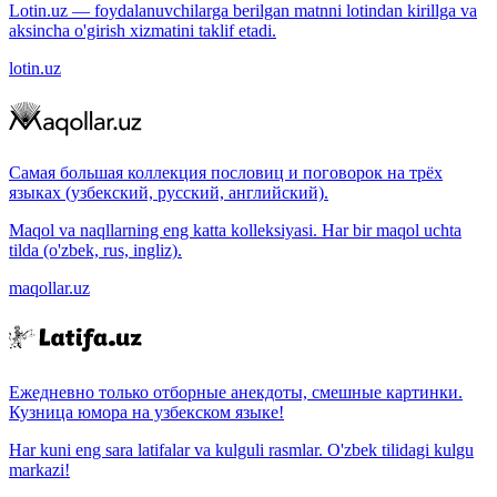
Lotin.uz — foydalanuvchilarga berilgan matnni lotindan kirillga va
aksincha o'girish xizmatini taklif etadi.
lotin.uz
Самая большая коллекция пословиц и поговорок на трёх
языках (узбекский, русский, английский).
Maqol va naqllarning eng katta kolleksiyasi. Har bir maqol uchta
tilda (o'zbek, rus, ingliz).
maqollar.uz
Ежедневно только отборные анекдоты, смешные картинки.
Кузница юмора на узбекском языке!
Har kuni eng sara latifalar va kulguli rasmlar. O'zbek tilidagi kulgu
markazi!