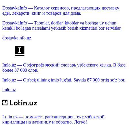
DostavkaInfo — Каталог сервисов, предлагающих доставку
еды, лекарств, книг и товаров для дома.
DostavkaInfo — Taomlar, dorilar, kitoblar va boshqa uy uchun
kerakli bo'lagan narsalarni yetkazib berish xizmatlari bor servislar.
dostavkainfo.uz
Imlo.uz — Орфографический словарь узбекского языка. В базе
более 87 000 слов.
Imlo.uz — O'zbek tilining imlo lug'ati. Saytda 87 000 ortiq so'z bor.
imlo.uz
Lotin.uz — поможет транслитерировать с узбекской
кириллицы на латиницу и обратно. Легко!