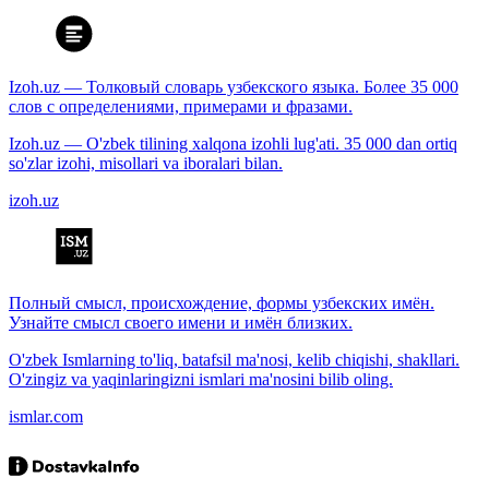
Izoh.uz — Толковый словарь узбекского языка. Более 35 000
слов с определениями, примерами и фразами.
Izoh.uz — O'zbek tilining xalqona izohli lug'ati. 35 000 dan ortiq
so'zlar izohi, misollari va iboralari bilan.
izoh.uz
Полный смысл, происхождение, формы узбекских имён.
Узнайте смысл своего имени и имён близких.
O'zbek Ismlarning to'liq, batafsil ma'nosi, kelib chiqishi, shakllari.
O'zingiz va yaqinlaringizni ismlari ma'nosini bilib oling.
ismlar.com