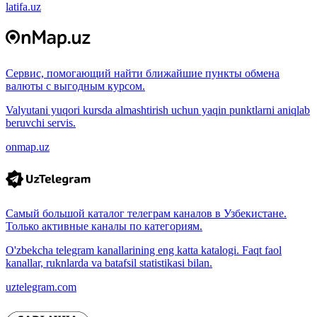
latifa.uz
Сервис, помогающий найти ближайшие пункты обмена
валюты с выгодным курсом.
Valyutani yuqori kursda almashtirish uchun yaqin punktlarni aniqlab
beruvchi servis.
onmap.uz
Самый большой каталог телеграм каналов в Узбекистане.
Только активные каналы по категориям.
O'zbekcha telegram kanallarining eng katta katalogi. Faqt faol
kanallar, ruknlarda va batafsil statistikasi bilan.
uztelegram.com